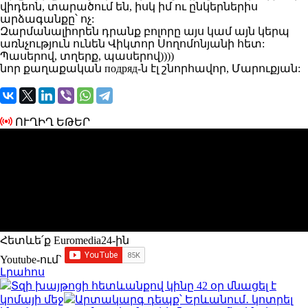
վիդեոն, տարածում են, իսկ իմ ու ընկերներիս
արձագանքը՝ ոչ:
Զարմանալիորեն դրանք բոլորը այս կամ այն կերպ
առնչություն ունեն Վիկտոր Սողոմոնյանի հետ:
Պասերով, տղերք, պասերով))))
նոր քաղաքական подряд-ն էլ շնորհավոր, Մարուքյան:
ՈՒՂԻՂ ԵԹԵՐ
Հետևե՛ք Euromedia24-ին
Youtube-ում`
Լրահոս
Տզի խայթոցի հետևանքով կինը 42 օր մնացել է
կոմայի մեջ
Արտակարգ դեպք՝ Երևանում․ կոտրել