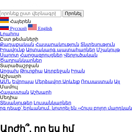
Հայերեն
Русский
English
Լրահոս
Ըստ թեմաների
Քաղաքական
Հասարակություն
Տնտեսություն
Իրավունք
Արտակարգ պատահարներ
Մշակույթ
Սպորտ
Հարցազրույցներ
Վերլուծական
Ծաղրանկարներ
Տարածաշրջան
Արցախ
Թուրքիա
Ադրբեջան
Իրան
Աշխարհ
ԱՄՆ
Եվրոպա
Մերձավոր Արևելք
Ռուսաստան
Այլ
Մամուլ
Հայաստան
Աշխարհ
Մեդիա
Տեսանյութեր
Լուսանկարներ
ք՝ Երևանում․ կոտրել են «Հույս բոլոր մարդկանց»
Արժի՞, որ ես իմ