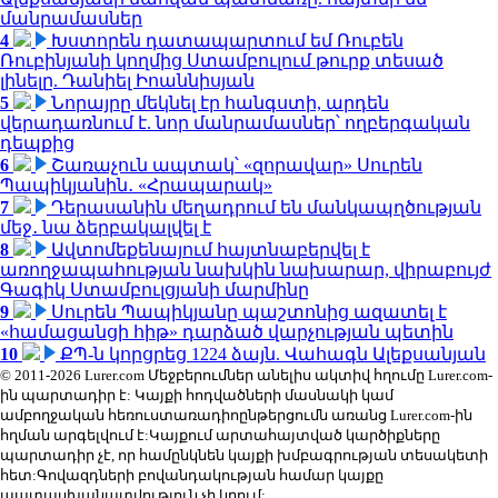
մանրամասներ
4
Խստորեն դատապարտում եմ Ռուբեն
Ռուբինյանի կողմից Ստամբուլում թուրք տեսած
լինելը. Դանիել Իոաննիսյան
5
Նորայրը մեկնել էր հանգստի, արդեն
վերադառնում է. նոր մանրամասներ՝ ողբերգական
դեպքից
6
Շառաչուն ապտակ՝ «զորավար» Սուրեն
Պապիկյանին․ «Հրապարակ»
7
Դերասանին մեղադրում են մանկապղծության
մեջ․ նա ձերբակալվել է
8
Ավտոմեքենայում հայտնաբերվել է
առողջապահության նախկին նախարար, վիրաբույժ
Գագիկ Ստամբուլցյանի մարմինը
9
Սուրեն Պապիկյանը պաշտոնից ազատել է
«համացանցի հիթ» դարձած վարչության պետին
10
ՔՊ-ն կորցրեց 1224 ձայն. Վահագն Ալեքսանյան
© 2011-2026 Lurer.com Մեջբերումներ անելիս ակտիվ հղումը Lurer.com-
ին պարտադիր է: Կայքի հոդվածների մասնակի կամ
ամբողջական հեռուստառադիոընթերցումն առանց Lurer.com-ին
հղման արգելվում է:Կայքում արտահայտված կարծիքները
պարտադիր չէ, որ համընկնեն կայքի խմբագրության տեսակետի
հետ:Գովազդների բովանդակության համար կայքը
պատասխանատվություն չի կրում: