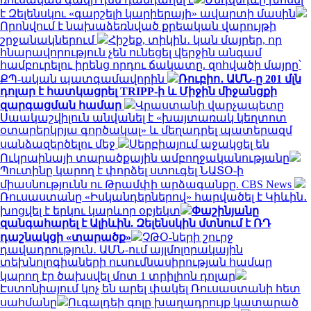
է Զելենսկու «գարշելի կարիերայի» ավարտի մասին
Որոնվում է նախաձեռնված քրեական վարույթի
շրջանակներում
Հիշեք, տիկին․ կան մայրեր, որ
հնարավորություն չեն ունեցել վերջին անգամ
համբուրելու իրենց որդու ճակատը. զոհվածի մայրը՝
ՔՊ-ական պատգամավորին
Ռուբիո․ ԱՄՆ-ը 201 մլն
դոլար է հատկացրել TRIPP-ի և Միջին միջանցքի
զարգացման համար
Վրաստանի վարչապետը
Սաակաշվիլուն անվանել է «խայտառակ կեղտոտ
օտարերկրյա գործակալ» և մեղադրել պատերազմ
սանձազերծելու մեջ
Սերբիայում աջակցել են
Ուկրաինայի տարածքային ամբողջականությանը
Պուտինը կարող է փորձել ստուգել ՆԱՏՕ-ի
միասնությունն ու Թրամփի արձագանքը. CBS News
Ռուսաստանը «Իսկանդերներով» հարվածել է Կիևին․
խոցվել է երկու կարևոր օբյեկտ
Փաշինյանը
զանգահարել է Ալիևին. Զելենսկին մտնում է ՌԴ
դաշնակցի «տարածք»
ՉԹՕ-ների շուրջ
դավադրություն․ ԱՄՆ-ում այլմոլորակային
տեխնոլոգիաների ուսումնասիրության համար
կարող էր ծախսվել մոտ 1 տրիլիոն դոլար
Էստոնիայում կոչ են արել փակել Ռուսաստանի հետ
սահմանը
Ուգալդեի գոլը խաղադրույք կատարած