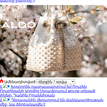
Ամբողջ լրահոսը »
Ամենադիտված
1
Խստորեն դատապարտում եմ Ռուբեն
Ռուբինյանի կողմից Ստամբուլում թուրք տեսած
լինելը. Դանիել Իոաննիսյան
2
Դերասանին մեղադրում են մանկապղծության
մեջ․ նա ձերբակալվել է