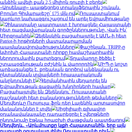
անձին ավելի քան 2,5 միլիոն ռուբլի է բերել
«Արսենալը» պայթեցրեց տրանսֆերային շուկան․
Բրունո Գիմարայեշը՝ £75 մլն-ով
Ռուսաստանում
կարևոր նախազգուշացում են արել Եվրամիությանը
Չինաստանը պատրաստ է խորացնել Հայաստանի
հետ ռազմավարական գործընկերությունը․ Վան Ին՝
Միրզոյանին
Զելենսկին բացահայտել է ԱՄՆ-ի հետ
Patriot-ի հրթիռների մատակարարման
պայմանավորվածությունները
Փաշինյան․ TRIPP-ը
կփոխի Հայաստանի դիրքը համաշխարհային
ներդրումային քարտեզում
Տղամարդը ծեծել է
շտապօգնության բժշկին և վարորդին
ՄԻՊ-ը կոշտ
արձագանքել է․ քրեական գործով անձնական ու
ընտանեկան տվյալների հրապարակումն
անընդունելի է
Գերմանիային մեղադրել են
Եվրամիության գազային խնդիրների համար
Բացահայտվել են Զելենսկու՝ Ռուսաստանի
դաշնակցի հետ բանակցությունների թեմաները
Մեդվեդևը Ուրսուլա ֆոն դեր Լայենին արտասովոր
մականուններ է տվել
Սիցիլիայի գլխավոր
օդանավակայանը դադարեցրել է չվերթների
ընդունումը Էթնա հրաբխի ժայթքման պատճառով
Մեդվեդև․ «Արևմուտքը կլքի Հայաստանին, երբ այն
դադարի օգտակար լինել Ռուսաստանի դեմ»