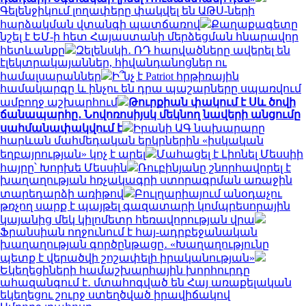
Գելենջիկում լողափերը փակվել են ԱԹՍ-ների
հարձակման վտանգի պատճառով
Քաղաքագետը
նշել է ԵՄ-ի հետ Հայաստանի մերձեցման հնարավոր
հետևանքը
Զելենսկի․ ՌԴ հարվածները ավերել են
էլեկտրակայաններ, հիվանդանոցներ ու
համալսարաններ
Ի՞նչ է Patriot հրթիռային
համակարգը և ինչու են դրա պաշարները սպառվում
ամբողջ աշխարհում
Թուրքիան փակում է Սև ծովի
ճանապարհը․ Նովոռոսիյսկ մեկնող նավերի անցումը
սահմանափակվում է
Իրանի ԱԳ նախարարը
հարևան մահմեդական երկրներին «իսկական
եղբայրության» կոչ է արել
Մահացել է Լիոնել Մեսսիի
հայրը՝ Խորխե Մեսսին
Ռուբինյանը շնորհավորել է
խաղաղության հռչակագրի ստորագրման առաջին
տարեդարձի առիթով
Բուլղարիայում անօդաչու
թռչող սարք է պայթել գազատարի կոմպրեսորային
կայանից մեկ կիլոմետր հեռավորության վրա
Ֆրանսիան ողջունում է հայ-ադրբեջանական
խաղաղության գործընթացը․ «Խաղաղությունը
պետք է վերածվի շոշափելի իրականության»
Եկեղեցիների համաշխարհային խորհուրդը
ահազանգում է․ մտահոգված են Հայ առաքելական
եկեղեցու շուրջ ստեղծված իրավիճակով