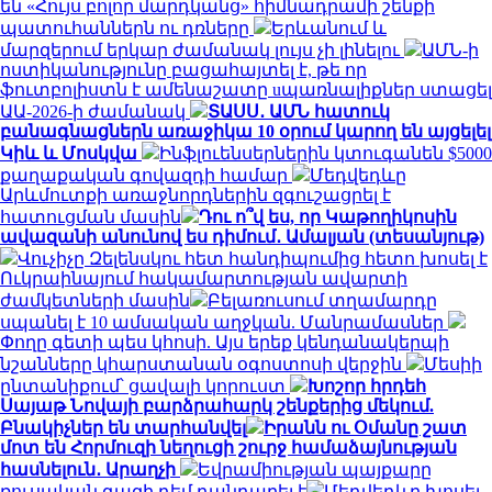
են «Հույս բոլոր մարդկանց» հիմնադրամի շենքի
պատուհաններն ու դռները
Երևանում և
մարզերում երկար ժամանակ լույս չի լինելու
ԱՄՆ-ի
ոստիկանությունը բացահայտել է, թե որ
ֆուտբոլիստն է ամենաշատը uպառնալիքներ ստացել
ԱԱ-2026-ի ժամանակ
ՏԱՍՍ․ ԱՄՆ հատուկ
բանագնացներն առաջիկա 10 օրում կարող են այցելել
Կիև և Մոսկվա
Ինֆլուենսերներին կտուգանեն $5000
քաղաքական գովազդի համար
Մեդվեդևը
Արևմուտքի առաջնորդներին զգուշացրել է
հատուցման մասին
Դու ո՞վ ես, որ Կաթողիկոսին
ավազանի անունով ես դիմում․ Ամալյան (տեսանյութ)
Վուչիչը Զելենսկու հետ հանդիպումից հետո խոսել է
Ուկրաինայում հակամարտության ավարտի
ժամկետների մասին
Բելառուսում տղամարդը
սպանել է 10 ամսական աղջկան. Մանրամասներ
Փողը գետի պես կհոսի. Այս երեք կենդանակերպի
նշանները կհարստանան օգոստոսի վերջին
Մեսիի
ընտանիքում՝ ցավալի կորուստ
Խոշոր հրդեհ
Սայաթ Նովայի բարձրահարկ շենքերից մեկում.
Բնակիչներ են տարհանվել
Իրանն ու Օմանը շատ
մոտ են Հորմուզի նեղուցի շուրջ համաձայնության
հասնելուն․ Արաղչի
Եվրամիության պայքարը
ռուսական գազի դեմ դանդաղել է
Մեդվեդևը խոսել