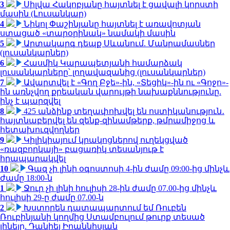
3
Սիլվա Հակոբյանը հայտնել է ցավալի կորստի
մասին (Լուսանկար)
4
Նիկոլ Փաշինյանը հայտնել է առավոտյան
ստացած «տարօրինակ» նամակի մասին
5
Արտակարգ դեպք Սևանում. Մանրամասներ
(լուսանկարներ)
6
Հասմիկ Կարապետյանի համարձակ
լուսանկարները՝ լողավազանից (լուսանկարներ)
7
Ավարտվել է «Գող Բջե»-ին, «Տեցիկ»-ին ու «Գոջո»-
ին առնչվող քրեական վարույթի նախաքննությունը.
ինչ է պարզվել
8
425 անձինք տեղափոխվել են ոստիկանություն․
հայտնաբերվել են զենք-զինամթերք, թմրամիջոց և
հետախուզվողներ
9
Կիլիկիայում կրակոցներով ուղեկցված
«ռազբորկայի» բացառիկ տեսանյութ է
հրապարակվել
10
Գազ չի լինի օգոստոսի 4-ին ժամը 09:00-ից մինչև
ժամը 18:00-ն
1
Ջուր չի լինի հուլիսի 28-ին ժամը 07.00-ից մինչև
հուլիսի 29-ը ժամը 07.00-ն
2
Խստորեն դատապարտում եմ Ռուբեն
Ռուբինյանի կողմից Ստամբուլում թուրք տեսած
լինելը. Դանիել Իոաննիսյան