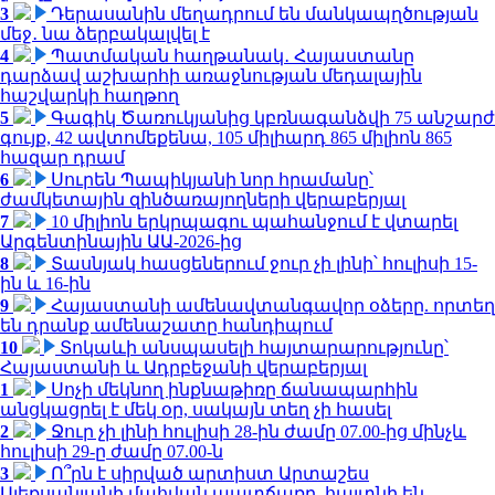
3
Դերասանին մեղադրում են մանկապղծության
մեջ․ նա ձերբակալվել է
4
Պատմական հաղթանակ․ Հայաստանը
դարձավ աշխարհի առաջնության մեդալային
հաշվարկի հաղթող
5
Գագիկ Ծառուկյանից կբռնագանձվի 75 անշարժ
գույք, 42 ավտոմեքենա, 105 միլիարդ 865 միլիոն 865
հազար դրամ
6
Սուրեն Պապիկյանի նոր հրամանը՝
ժամկետային զինծառայողների վերաբերյալ
7
10 միլիոն երկրպագու պահանջում է վտարել
Արգենտինային ԱԱ-2026-ից
8
Տասնյակ հասցեներում ջուր չի լինի՝ հուլիսի 15-
ին և 16-ին
9
Հայաստանի ամենավտանգավոր օձերը. որտեղ
են դրանք ամենաշատը հանդիպում
10
Տոկաևի անսպասելի հայտարարությունը՝
Հայաստանի և Ադրբեջանի վերաբերյալ
1
Սոչի մեկնող ինքնաթիռը ճանապարհին
անցկացրել է մեկ օր, սակայն տեղ չի հասել
2
Ջուր չի լինի հուլիսի 28-ին ժամը 07.00-ից մինչև
հուլիսի 29-ը ժամը 07.00-ն
3
Ո՞րն է սիրված արտիստ Արտաշես
Ալեքսանյանի մահվան պատճառը. հայտնի են