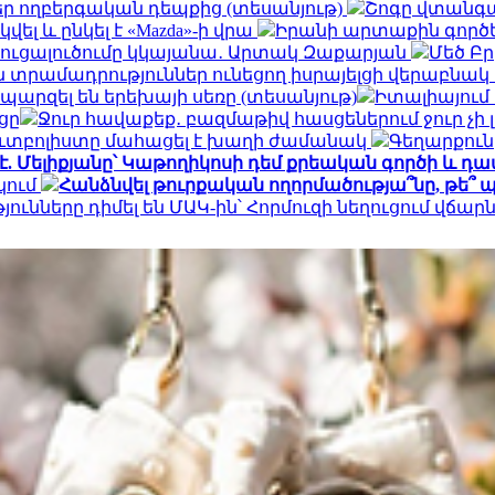
ր ողբերգական դեպքից (տեսանյութ)
Շոգը վտանգա
 և ընկել է «Mazda»-ի վրա
Իրանի արտաքին գործ
նգուցալուծումը կկայանա․ Արտակ Զաքարյան
Մեծ Բր
տրամադրություններ ունեցող իսրայելցի վերաբնակ
պարզել են երեխայի սեռը (տեսանյութ)
Իտալիայում
ցը
Ջուր հավաքեք․ բազմաթիվ հասցեներում ջուր չի լ
ւտբոլիստը մահացել է խաղի ժամանակ
Գեղարքունի
 Մելիքյանը՝ Կաթողիկոսի դեմ քրեական գործի և դ
կում
Հանձնվել թուրքական ողորմածությա՞նը, թե՞ պ
ւնները դիմել են ՄԱԿ-ին՝ Հորմուզի նեղուցում վճարն