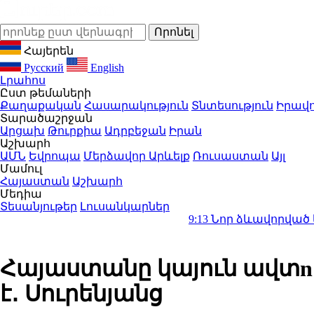
Հայերեն
Русский
English
Լրահոս
Ըստ թեմաների
Քաղաքական
Հասարակություն
Տնտեսություն
Իրավո
Տարածաշրջան
Արցախ
Թուրքիա
Ադրբեջան
Իրան
Աշխարհ
ԱՄՆ
Եվրոպա
Մերձավոր Արևելք
Ռուսաստան
Այլ
Մամուլ
Հայաստան
Աշխարհ
Մեդիա
Տեսանյութեր
Լուսանկարներ
9:13
Նոր ձևավորված կառավարու
Հայաստանը կայուն ավտ
է․ Սուրենյանց