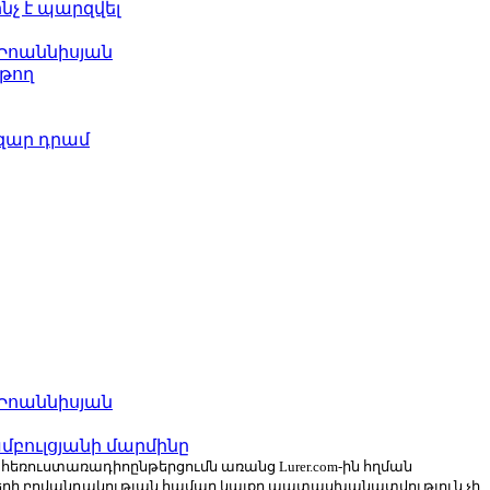
ինչ է պարզվել
 Իոաննիսյան
թող
ազար դրամ
 Իոաննիսյան
բուլցյանի մարմինը
ն հեռուստառադիոընթերցումն առանց Lurer.com-ին հղման
ների բովանդակության համար կայքը պատասխանատվություն չի