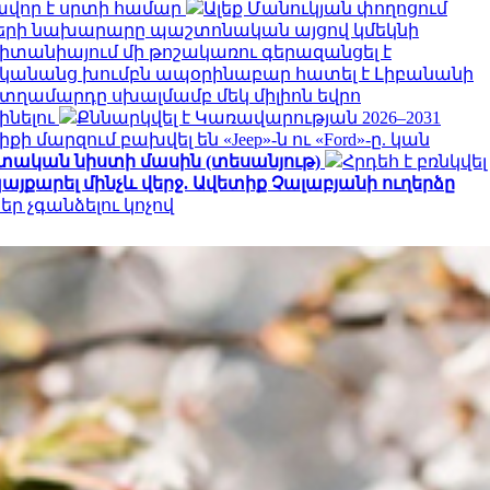
վոր է սրտի համար
Ալեք Մանուկյան փողոցում
երի նախարարը պաշտոնական այցով կմեկնի
իտանիայում մի թոշակառու գերազանցել է
 կանանց խումբն ապօրինաբար հատել է Լիբանանի
 տղամարդը սխալմամբ մեկ միլիոն եվրո
ինելու
Քննարկվել է Կառավարության 2026–2031
քի մարզում բախվել են «Jeep»-ն ու «Ford»-ը. կան
ատական նիստի մասին (տեսանյութ)
Հրդեհ է բռնկվել
այքարել մինչև վերջ. Ավետիք Չալաբյանի ուղերձը
եր չգանձելու կոչով