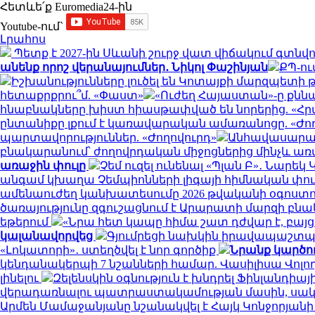
Հետևե՛ք Euromedia24-ին
Youtube-ում`
Լրահոս
Պետք է 2027-ին Սևանի շուրջ վատ վիճակում գտնվ
անենք որոշ վերանայումներ․ Նիկոլ Փաշինյան
ՔՊ-ու
Իշխանությունները լուծել են Կոտայքի մարզպետի թ
հետաքրքրու՞մ. «Փաստ»
«Ուժեղ Հայաստան»-ը քննա
հնաբնակները խիստ հիասթափված են նորերից. «
ընտանիքը լքում է կառավարական ամառանոցը. «Ժող
պարտավորություններ. «Ժողովուրդ»
Անհավասարակ
բնակարանում՝ ժողովրդական միջոցներից մինչև 
առաջին փուլը
Չեմ ուզել ունենալ «Պլան Բ»․ Նար
անգամ կխաղա Չեմպիոնների լիգայի հիմնական փուլ
ամենաուժեղ կանխատեսումը 2026 թվականի օգոստ
ծառայությունը զգուշացնում է Արարատի մարզի բնա
եթերում
«Նրա հետ կապը հիմա շատ դժվար է, բայց
կալանավորվեց
Գյումրեցի նախկին իրավապաշտ
«Լոկատորի»․ ստեղծվել է նոր գործիք
Նրանք կարծու
կենդանակերպի 7 նշանների համար. Վասիլիսա Վոլ
լինելու
Զելենսկին օգնություն է խնդրել Ֆինլանդիայ
վերադառնալու պատրաստակամության մասին, սակայն
Արմեն Մամաջանյանը նշանակվել է Հայկ Կոնջորյա