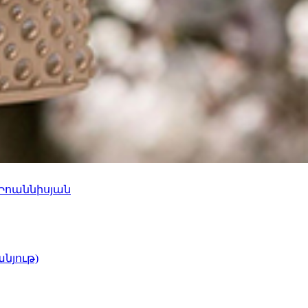
 Իոաննիսյան
նյութ)