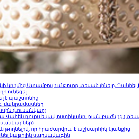
 կողմից Ստամբուլում թուրք տեսած լինելը. Դանիել
ի ունեցել
ել է պաշտոնից
է. մանրամասներ
ասին (Լուսանկար)
ամյա Վահեն դուրս եկավ ոստիկանության բաժնից (տեսա
ւսանկարներ)
ն թողնելով, որ հրաժարվում է աշխարհիկ կյանքից
պանել կաթոլիկ սարկավագին