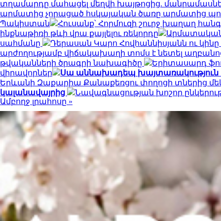
տղամարդը մահացել մեղվի խայթոցից. մանրամասնե
արմատից չորացած հսկայական ծառը արմատից պոկվել
Պակիստան
Հուսանք՝ Հորմուզի շուրջ խաղաղ հա
ինքնաթիռի թևի վրա քայլելու ռեկորդը
Արմատական 
սահմանը
Դերասան Կարո Հովհաննիսյանն ու կինը 
արժողությամբ վիճակախաղի տոմս է նետել աղբանո
թվականների ծրագրի նախագիծը
Երիտասարդ ֆո
վիրավորներ
Սա աննախադեպ խայտառակություն է.
Երևանի Զաքարիա Քանաքեռցու փողոցի տներից մե
կալանավայրից
Նավագնացության խոշոր ընկերությո
Ամբողջ լրահոսը »