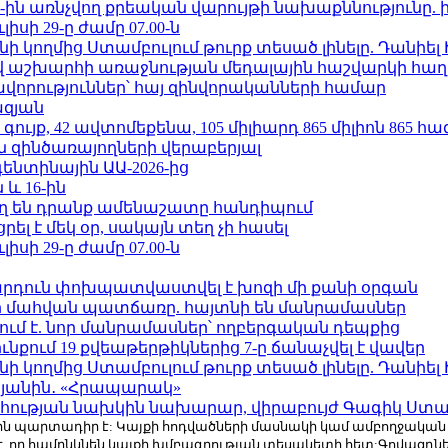
ո»-ին առնչվող քրեական վարույթի նախաքննությունը. 
ւլիսի 29-ը ժամը 07.00-ն
 կողմից Ստամբուլում թուրք տեսած լինելը. Դանիել
աշխարհի առաջնության մեդալային հաշվարկի հաղ
ավորություններ՝ հայ զինվորականների համար
ազյան
ւյք, 42 ավտոմեքենա, 105 միլիարդ 865 միլիոն 865 հ
 զինծառայողների վերաբերյալ
ենտինային ԱԱ-2026-ից
 և 16-ին
ղ են դրանք ամենաշատը հանդիպում
լ է մեկ օր, սակայն տեղ չի հասել
ւլիսի 29-ը ժամը 07.00-ն
րդուն փոխպատվաստվել է խոզի մի քանի օրգան
նի մահվան պատճառը. հայտնի են մանրամասներ
ում է. նոր մանրամասներ՝ ողբերգական դեպքից
քում 19 քվեաթերթիկներից 7-ը ճանաչվել է վավեր
 կողմից Ստամբուլում թուրք տեսած լինելը. Դանիել
կյանին․ «Հրապարակ»
հության նախկին նախարար, վիրաբույժ Գագիկ Ստամ
r.com-ին պարտադիր է: Կայքի հոդվածների մասնակի կամ ամբողջակա
է, որ համընկնեն կայքի խմբագրության տեսակետի հետ:Գովազդ