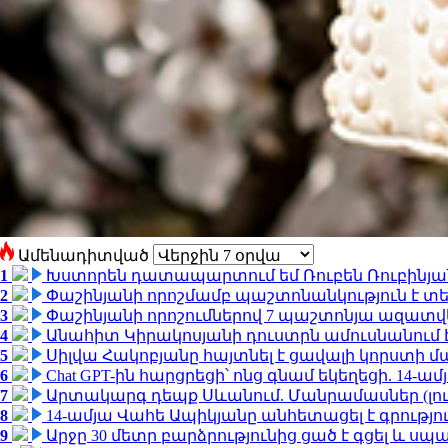
Ամենադիտված
1
Խստորեն դատապարտում եմ Ռուբեն Ռուբինյանի
2
Փաշինյանի որոշմամբ պաշտոնանկություն է տեղ
3
Փաշինյանի որոշումներով 7 պաշտոնյա ազատվ
4
Անահիտ Կիրակոսյանի դուստրն ամուսնանում 
5
Սիլվա Հակոբյանը հայտնել է ցավալի կորստի մ
6
Chat GPT-ին հարցրեցի՝ ոնց գնամ եկեղեցի. 14-
7
Արտակարգ դեպք Սևանում. Մանրամասներ (լո
8
14-ամյա Վահե Ապիկյանը անհետացել է գրությու
9
Արջը 30 մետր բարձրությունից ցած է գցել և ս