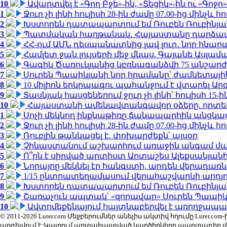
10
Ավարտվել է «Գող Բջե»-ին, «Տեցիկ»-ին ու «Գոջ
1
Ջուր չի լինի հուլիսի 28-ին ժամը 07.00-ից մինչև հո
2
Խստորեն դատապարտում եմ Ռուբեն Ռուբինյանի
3
Պատմական հաղթանակ․ Հայաստանը դարձավ 
4
ՀՀ-ում ԱՄՆ դեսպանատնից լավ լուր․ նոր հնար
5
Համլետ ջան լույսերի մեջ մնաս. Գայանե Ասլամ
6
Գագիկ Ծառուկյանից կբռնագանձվի 75 անշարժ գո
7
Սուրեն Պապիկյանի նոր հրամանը՝ ժամկետային
8
10 միլիոն երկրպագու պահանջում է վտարել Արգ
9
Տասնյակ հասցեներում ջուր չի լինի՝ հուլիսի 15-ին
10
Հայաստանի ամենավտանգավոր օձերը. որտե
1
Սոչի մեկնող ինքնաթիռը ճանապարհին անցկացրե
2
Ջուր չի լինի հուլիսի 28-ին ժամը 07.00-ից մինչև հո
3
Ռուբլին թանկացել է․ փոխարժեքն՝ այսօր
4
Չինաստանում աշխարհում առաջին անգամ մա
5
Ո՞րն է սիրված արտիստ Արտաշես Ալեքսանյա
6
Նորայրը մեկնել էր հանգստի, արդեն վերադառն
7
1/15 ընտրատեղամասում վերահաշվարկի արդյուն
8
Խստորեն դատապարտում եմ Ռուբեն Ռուբինյանի
9
Շառաչուն ապտակ՝ «զորավար» Սուրեն Պապի
10
Ավտոմեքենայում հայտնաբերվել է առողջապա
© 2011-2026 Lurer.com Մեջբերումներ անելիս ակտիվ հղումը Lure
արգելվում է:Կայքում արտահայտված կարծիքները պարտադիր չ