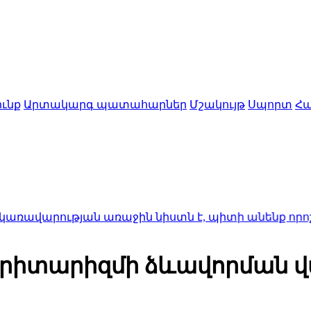
ւնք
Արտակարգ պատահարներ
Մշակույթ
Սպորտ
Հա
թյան առաջին նիստն է, պիտի անենք որոշ վերանայո
nրիտարիզմի ձևավորման