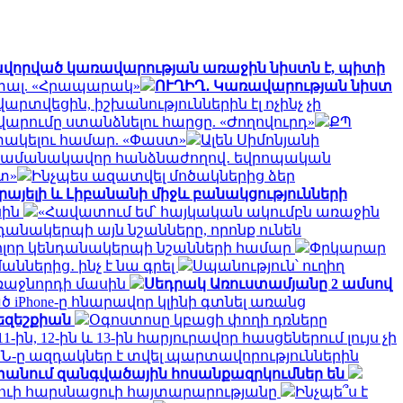
վորված կառավարության առաջին նիստն է, պիտի
ց տալ. «Հրապարակ»
ՈՒՂԻՂ․ Կառավարության նիստ
արտվեցին, իշխանություններին էլ ոչինչ չի
արումը ստանձնելու հարցը. «Ժողովուրդ»
ՔՊ
փակելու համար. «Փաստ»
Ալեն Սիմոնյանի
ի ժամանակավոր հանձնաժողով․ եվրոպական
տ»
Ինչպես ազատվել մոծակներից ձեր
րայելի և Լիբանանի միջև բանակցությունների
սին
«Հավատում եմ՝ հայկական ակումբն առաջին
անակերպի այն նշանները, որոնք ունեն
ոլոր կենդանակերպի նշանների համար
Փրկարար
ններից․ ինչ է նա գրել
Սպանություն՝ ուղիղ
առաջնորդի մասին
Սեդրակ Առուստամյանը 2 ամսով
ծ iPhone-ը հնարավոր կլինի գտնել առանց
Փեզեշքիան
Օգոստոսը կբացի փողի դռները
 11-ին, 12-ին և 13-ին հարյուրավոր հասցեներում լույս չի
Ն-ը ազդակներ է տվել պարտավորություններին
անում զանգվածային հոսանքազրկումներ են
դուի հարսնացուի հայտարարությանը
Ինչպե՞ս է