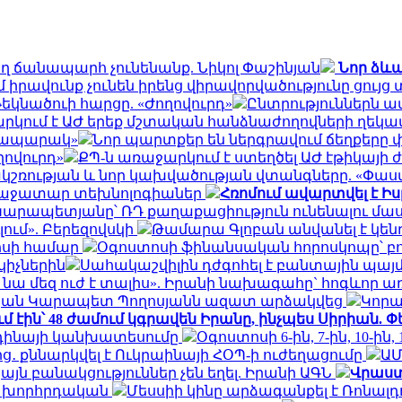
ող ճանապարհ չունենանք. Նիկոլ Փաշինյան
Նոր ձևա
մ իրավունք չունեն իրենց վիրավորվածությունը ցույ
եկնածուի հարցը. «Ժողովուրդ»
Ընտրություններն ավ
րկում է ԱԺ երեք մշտական հանձնաժողովների ղեկավ
Հրապարակ»
Նոր պարտքեր են ներգրավում ճեղքերը 
ովուրդ»
ՔՊ-ն առաջարկում է ստեղծել ԱԺ էթիկայ
շռության և նոր կախվածության վտանգները. «Փաս
առաջատար տեխնոլոգիաներ
Հռոմում ավարտվել է Իս
եկ Կարապետյանը՝ ՌԴ քաղաքացիություն ունենալու մա
ում». Բերեզովսկի
Թամարա Գլոբան անվանել է կենդ
ոսի համար
Օգոստոսի ֆինանսական հորոսկոպը՝ բ
կիչներին
Սահակաշվիլին դժգոհել է բանտային պայմա
 նա մեզ ուժ է տալիս». Իրանի նախագահը` հոգևոր 
պան Կարապետ Պողոսյանն ազատ արձակվեց
Կորա
մ էին՝ 48 ժամում կգրավեն Իրանը, ինչպես Սիրիան. 
ոդինայի կանխատեսումը
Օգոստոսի 6-ին, 7-ին, 10-ին,
ից․ քննարկվել է Ուկրաինայի ՀՕՊ-ի ուժեղացումը
ԱՄ
 բանակցություններ չեն եղել. Իրանի ԱԳՆ
Վրաստ
նի խորհրդական
Մեսսիի կինը արձագանքել է Ռոնալ