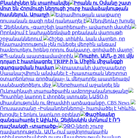
Բնակիչներ են տարհանվել
Իրանն ու Օմանը շատ
մոտ են Հորմուզի նեղուցի շուրջ համաձայնության
հասնելուն․ Արաղչի
Եվրամիության պայքարը
ռուսական գազի դեմ դանդաղել է
Մեդվեդևը խոսել
է Զելենսկու «գարշելի կարիերայի» ավարտի մասին
Որոնվում է նախաձեռնված քրեական վարույթի
շրջանակներում
Հիշեք, տիկին․ կան մայրեր, որ
հնարավորություն չեն ունեցել վերջին անգամ
համբուրելու իրենց որդու ճակատը. զոհվածի մայրը՝
ՔՊ-ական պատգամավորին
Ռուբիո․ ԱՄՆ-ը 201 մլն
դոլար է հատկացրել TRIPP-ի և Միջին միջանցքի
զարգացման համար
Վրաստանի վարչապետը
Սաակաշվիլուն անվանել է «խայտառակ կեղտոտ
օտարերկրյա գործակալ» և մեղադրել պատերազմ
սանձազերծելու մեջ
Սերբիայում աջակցել են
Ուկրաինայի տարածքային ամբողջականությանը
Պուտինը կարող է փորձել ստուգել ՆԱՏՕ-ի
միասնությունն ու Թրամփի արձագանքը. CBS News
Ռուսաստանը «Իսկանդերներով» հարվածել է Կիևին․
խոցվել է երկու կարևոր օբյեկտ
Փաշինյանը
զանգահարել է Ալիևին. Զելենսկին մտնում է ՌԴ
դաշնակցի «տարածք»
ՉԹՕ-ների շուրջ
դավադրություն․ ԱՄՆ-ում այլմոլորակային
տեխնոլոգիաների ուսումնասիրության համար