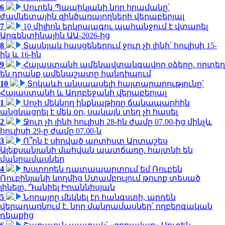
6
Սուրեն Պապիկյանի նոր հրամանը՝
ժամկետային զինծառայողների վերաբերյալ
7
10 միլիոն երկրպագու պահանջում է վտարել
Արգենտինային ԱԱ-2026-ից
8
Տասնյակ հասցեներում ջուր չի լինի՝ հուլիսի 15-
ին և 16-ին
9
Հայաստանի ամենավտանգավոր օձերը. որտեղ
են դրանք ամենաշատը հանդիպում
10
Տոկաևի անսպասելի հայտարարությունը՝
Հայաստանի և Ադրբեջանի վերաբերյալ
1
Սոչի մեկնող ինքնաթիռը ճանապարհին
անցկացրել է մեկ օր, սակայն տեղ չի հասել
2
Ջուր չի լինի հուլիսի 28-ին ժամը 07.00-ից մինչև
հուլիսի 29-ը ժամը 07.00-ն
3
Ո՞րն է սիրված արտիստ Արտաշես
Ալեքսանյանի մահվան պատճառը. հայտնի են
մանրամասներ
4
Խստորեն դատապարտում եմ Ռուբեն
Ռուբինյանի կողմից Ստամբուլում թուրք տեսած
լինելը. Դանիել Իոաննիսյան
5
Նորայրը մեկնել էր հանգստի, արդեն
վերադառնում է. նոր մանրամասներ՝ ողբերգական
դեպքից