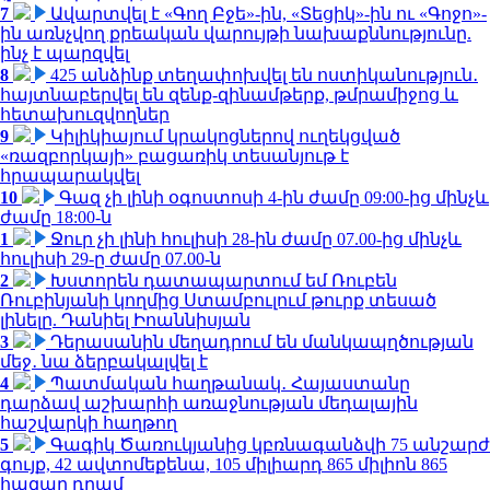
7
Ավարտվել է «Գող Բջե»-ին, «Տեցիկ»-ին ու «Գոջո»-
ին առնչվող քրեական վարույթի նախաքննությունը.
ինչ է պարզվել
8
425 անձինք տեղափոխվել են ոստիկանություն․
հայտնաբերվել են զենք-զինամթերք, թմրամիջոց և
հետախուզվողներ
9
Կիլիկիայում կրակոցներով ուղեկցված
«ռազբորկայի» բացառիկ տեսանյութ է
հրապարակվել
10
Գազ չի լինի օգոստոսի 4-ին ժամը 09:00-ից մինչև
ժամը 18:00-ն
1
Ջուր չի լինի հուլիսի 28-ին ժամը 07.00-ից մինչև
հուլիսի 29-ը ժամը 07.00-ն
2
Խստորեն դատապարտում եմ Ռուբեն
Ռուբինյանի կողմից Ստամբուլում թուրք տեսած
լինելը. Դանիել Իոաննիսյան
3
Դերասանին մեղադրում են մանկապղծության
մեջ․ նա ձերբակալվել է
4
Պատմական հաղթանակ․ Հայաստանը
դարձավ աշխարհի առաջնության մեդալային
հաշվարկի հաղթող
5
Գագիկ Ծառուկյանից կբռնագանձվի 75 անշարժ
գույք, 42 ավտոմեքենա, 105 միլիարդ 865 միլիոն 865
հազար դրամ