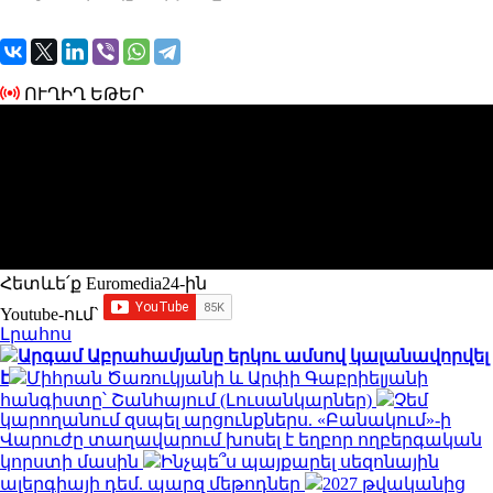
ՈՒՂԻՂ ԵԹԵՐ
Հետևե՛ք Euromedia24-ին
Youtube-ում`
Լրահոս
Արգամ Աբրահամյանը երկու ամսով կալանավորվել
է
Միհրան Ծառուկյանի և Արփի Գաբրիելյանի
հանգիստը՝ Շանհայում (Լուսանկարներ)
Չեմ
կարողանում զսպել արցունքներս. «Բանակում»-ի
Վարուժը տաղավարում խոսել է եղբոր ողբերգական
կորստի մասին
Ինչպե՞ս պայքարել սեզոնային
ալերգիայի դեմ. պարզ մեթոդներ
2027 թվականից