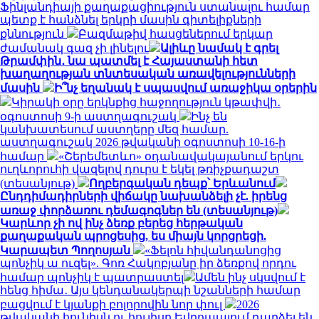
Ֆինլանդիայի քաղաքացիություն ստանալու համար
պետք է հանձնել երկրի մասին գիտելիքների
քննություն
Բազմաթիվ հասցեներում երկար
ժամանակ գազ չի լինելու
Ալիևը նամակ է գրել
Թրամփին․ նա պատմել է Հայաստանի հետ
խաղաղության տնտեսական առավելությունների
մասին
Ի՞նչ եղանակ է սպասվում առաջիկա օրերին
Կիրակի օրը երկնքից հաջողություն կթափվի․
օգոստոսի 9-ի աստղագուշակ
Ինչ են
կանխատեսում աստղերը մեզ համար.
աստղագուշակ 2026 թվականի օգոստոսի 10-16-ի
համար
«Շերեմետևո» օդանավակայանում երկու
ուղևորուհի վազելով դուրս է եկել թռիչքադաշտ
(տեսանյութ)
Ողբերգական դեպք՝ Երևանում
Ընդդիմադիրների վիճակը նախանձելի չէ. իրենց
առաջ փորձառու դեմագոգներ են (տեսանյութ)
Կարևոր չի ով ինչ ձեռք բերեց հերթական
քաղաքական պրոցեսից, ես միայն կորցրեցի.
Կարապետ Պողոսյան
«Ֆելոն հիվանդանոցից
պոնչիկ ա ուզել». Գոռ Հակոբյանը իր ձեռքով որդու
համար պոնչիկ է պատրաստել
Ամեն ինչ սկսվում է
հենց հիմա․ Այս կենդանակերպի նշանների համար
բացվում է կյանքի բոլորովին նոր փուլ
2026
թվականի հունիսն ու հուլիսը Եվրոպայում դարձել են