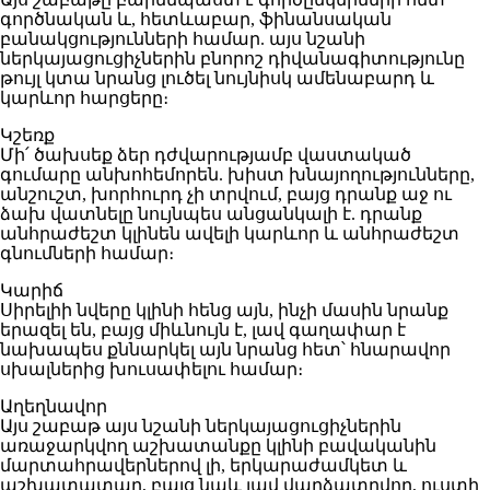
գործնական և, հետևաբար, ֆինանսական
բանակցությունների համար. այս նշանի
ներկայացուցիչներին բնորոշ դիվանագիտությունը
թույլ կտա նրանց լուծել նույնիսկ ամենաբարդ և
կարևոր հարցերը։
Կշեռք
Մի՛ ծախսեք ձեր դժվարությամբ վաստակած
գումարը անխոհեմորեն. խիստ խնայողությունները,
անշուշտ, խորհուրդ չի տրվում, բայց դրանք աջ ու
ձախ վատնելը նույնպես անցանկալի է. դրանք
անհրաժեշտ կլինեն ավելի կարևոր և անհրաժեշտ
գնումների համար։
Կարիճ
Սիրելիի նվերը կլինի հենց այն, ինչի մասին նրանք
երազել են, բայց միևնույն է, լավ գաղափար է
նախապես քննարկել այն նրանց հետ՝ հնարավոր
սխալներից խուսափելու համար։
Աղեղնավոր
Այս շաբաթ այս նշանի ներկայացուցիչներին
առաջարկվող աշխատանքը կլինի բավականին
մարտահրավերներով լի, երկարաժամկետ և
աշխատատար, բայց նաև լավ վարձատրվող, ուստի