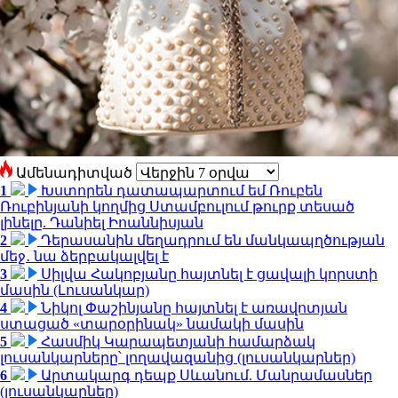
Ամենադիտված
1
Խստորեն դատապարտում եմ Ռուբեն
Ռուբինյանի կողմից Ստամբուլում թուրք տեսած
լինելը. Դանիել Իոաննիսյան
2
Դերասանին մեղադրում են մանկապղծության
մեջ․ նա ձերբակալվել է
3
Սիլվա Հակոբյանը հայտնել է ցավալի կորստի
մասին (Լուսանկար)
4
Նիկոլ Փաշինյանը հայտնել է առավոտյան
ստացած «տարօրինակ» նամակի մասին
5
Հասմիկ Կարապետյանի համարձակ
լուսանկարները՝ լողավազանից (լուսանկարներ)
6
Արտակարգ դեպք Սևանում. Մանրամասներ
(լուսանկարներ)