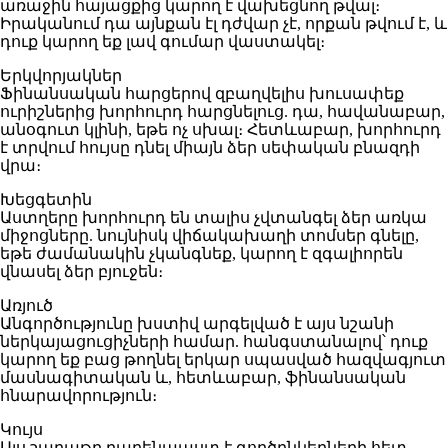
առաջին հայացքից կարող է վախեցնող թվալ։
Իրականում դա այնքան էլ դժվար չէ, որքան թվում է, և
դուք կարող եք լավ գումար վաստակել։
Երկվորյակներ
Ֆինանսական հարցերով զբաղվելիս խուսափեք
ուրիշներից խորհուրդ հարցնելուց. դա, հավանաբար,
անօգուտ կլինի, եթե ոչ սխալ։ Հետևաբար, խորհուրդ
է տրվում հույսը դնել միայն ձեր սեփական բնազդի
վրա։
Խեցգետին
Աստղերը խորհուրդ են տալիս չվտանգել ձեր առկա
միջոցները. նույնիսկ վիճակախաղի տոմսեր գնելը,
եթե ժամանակին չկանգնեք, կարող է զգալիորեն
վնասել ձեր բյուջեն։
Առյուծ
Անգործությունը խստիվ արգելված է այս նշանի
ներկայացուցիչների համար. հանգստանալով՝ դուք
կարող եք բաց թողնել երկար սպասված հազվագյուտ
մասնագիտական ​​և, հետևաբար, ֆինանսական
հնարավորություն։
Կույս
Այս շաբաթը բարենպաստ է գործընկերների հետ