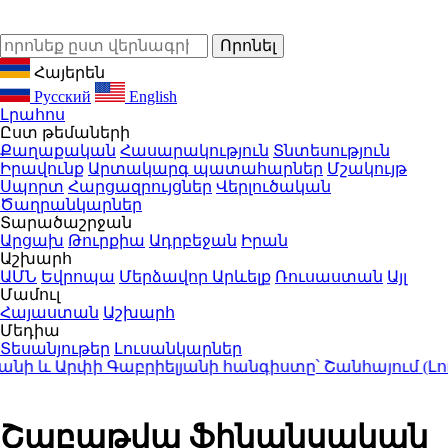
Հայերեն
Русский
English
Լրահոս
Ըստ թեմաների
Քաղաքական
Հասարակություն
Տնտեսություն
Իրավունք
Արտակարգ պատահարներ
Մշակույթ
Սպորտ
Հարցազրույցներ
Վերլուծական
Ծաղրանկարներ
Տարածաշրջան
Արցախ
Թուրքիա
Ադրբեջան
Իրան
Աշխարհ
ԱՄՆ
Եվրոպա
Մերձավոր Արևելք
Ռուսաստան
Այլ
Մամուլ
Հայաստան
Աշխարհ
Մեդիա
Տեսանյութեր
Լուսանկարներ
և Արփի Գաբրիելյանի հանգիստը՝ Շանհայում (Լուսա
Շաբաթվա ֆինանսական