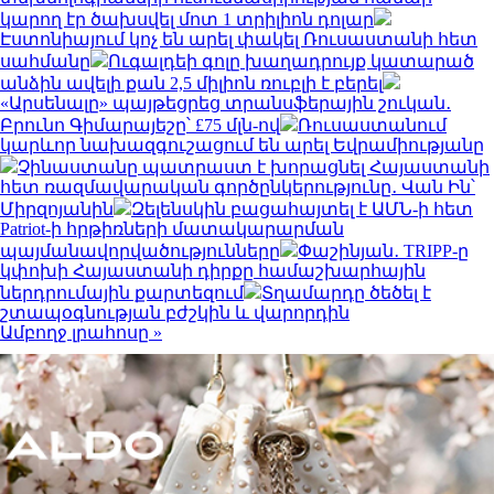
կարող էր ծախսվել մոտ 1 տրիլիոն դոլար
Էստոնիայում կոչ են արել փակել Ռուսաստանի հետ
սահմանը
Ուգալդեի գոլը խաղադրույք կատարած
անձին ավելի քան 2,5 միլիոն ռուբլի է բերել
«Արսենալը» պայթեցրեց տրանսֆերային շուկան․
Բրունո Գիմարայեշը՝ £75 մլն-ով
Ռուսաստանում
կարևոր նախազգուշացում են արել Եվրամիությանը
Չինաստանը պատրաստ է խորացնել Հայաստանի
հետ ռազմավարական գործընկերությունը․ Վան Ին՝
Միրզոյանին
Զելենսկին բացահայտել է ԱՄՆ-ի հետ
Patriot-ի հրթիռների մատակարարման
պայմանավորվածությունները
Փաշինյան․ TRIPP-ը
կփոխի Հայաստանի դիրքը համաշխարհային
ներդրումային քարտեզում
Տղամարդը ծեծել է
շտապօգնության բժշկին և վարորդին
Ամբողջ լրահոսը »