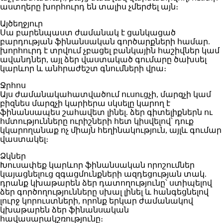
աստղերը խորհուրդ են տալիս չմերժել այն։
Այծեղջյուր
Սա բարենպաստ ժամանակ է ցանկացած
բարդության ֆինանսական գործարքների համար.
խորհուրդ է տրվում չբացել բանկային հաշիվներ կամ
ավանդներ, այլ ձեր վաստակած գումարը ծախսել
կարևոր և անհրաժեշտ գնումների վրա։
Ջրհոս
Այս ժամանակահատվածում ուսուցչի, մարզչի կամ
բիզնես մարզչի կարիերա սկսելը կարող է
ֆինանսապես շահավետ լինել. ձեր գիտելիքներն ու
հմտությունները ուրիշների հետ կիսվելով՝ դուք
կկարողանաք ոչ միայն հեղինակություն, այլև գումար
վաստակել։
Ձկներ
Խուսափեք կարևոր ֆինանսական որոշումներ
կայացնելուց զգացմունքների ազդեցության տակ.
դրանք կխաթարեն ձեր դատողությունը՝ ստիպելով
ձեր գործողությունները սխալ լինել և հանգեցնելով
լուրջ կորուստների, որոնք երկար ժամանակով
կխաթարեն ձեր ֆինանսական
հավասարակշռությունը։