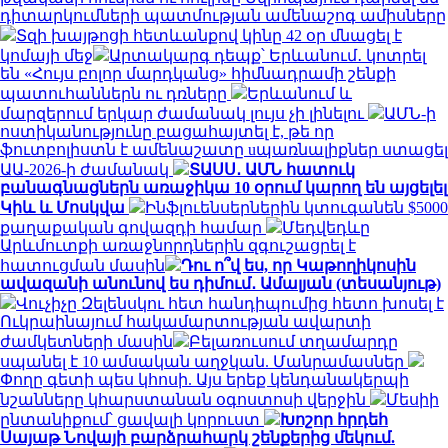
դիտարկումների պատմության ամենաշոգ ամիսները
Տզի խայթոցի հետևանքով կինը 42 օր մնացել է
կոմայի մեջ
Արտակարգ դեպք՝ Երևանում․ կոտրել
են «Հույս բոլոր մարդկանց» հիմնադրամի շենքի
պատուհաններն ու դռները
Երևանում և
մարզերում երկար ժամանակ լույս չի լինելու
ԱՄՆ-ի
ոստիկանությունը բացահայտել է, թե որ
ֆուտբոլիստն է ամենաշատը uպառնալիքներ ստացել
ԱԱ-2026-ի ժամանակ
ՏԱՍՍ․ ԱՄՆ հատուկ
բանագնացներն առաջիկա 10 օրում կարող են այցելել
Կիև և Մոսկվա
Ինֆլուենսերներին կտուգանեն $5000
քաղաքական գովազդի համար
Մեդվեդևը
Արևմուտքի առաջնորդներին զգուշացրել է
հատուցման մասին
Դու ո՞վ ես, որ Կաթողիկոսին
ավազանի անունով ես դիմում․ Ամալյան (տեսանյութ)
Վուչիչը Զելենսկու հետ հանդիպումից հետո խոսել է
Ուկրաինայում հակամարտության ավարտի
ժամկետների մասին
Բելառուսում տղամարդը
սպանել է 10 ամսական աղջկան. Մանրամասներ
Փողը գետի պես կհոսի. Այս երեք կենդանակերպի
նշանները կհարստանան օգոստոսի վերջին
Մեսիի
ընտանիքում՝ ցավալի կորուստ
Խոշոր հրդեհ
Սայաթ Նովայի բարձրահարկ շենքերից մեկում.