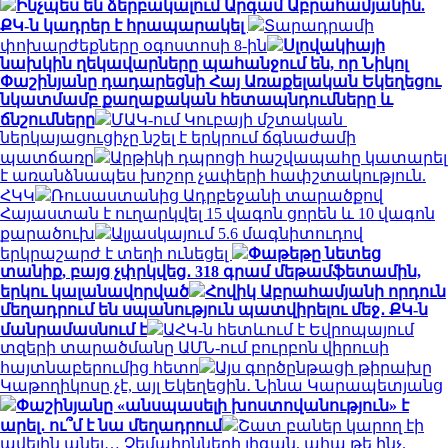
Ինչպես են ձերբակալում Արգամ Աբրահամյանին.
ՔԿ-ն կադրեր է հրապարակել
Տարադրամի
փոխարժեքները օգոստոսի 8-ին
Սլովակիայի
նախկին ղեկավարները պահանջում են, որ Նիկոլ
Փաշինյանը դադարեցնի Հայ Առաքելական Եկեղեցու
նկատմամբ քաղաքական հետապնդումները և
ճնշումները
ՄԱԿ-ում Կուբայի մշտական ​​
ներկայացուցիչը նշել է երկրում ճգնաժամի
պատճառը
Արթիկի դպրոցի հաշվապահը կատարել
է առանձնապես խոշոր չափերի հափշտակություն.
ՀԿԿ
Ռուսաստանից Ադրբեջանի տարածքով
Հայաստան է ուղարկվել 15 վագոն ցորեն և 10 վագոն
քարածուխ
Ալյասկայում 5.6 մագնիտուդով
երկրաշարժ է տեղի ունեցել
Փաթեթը նետեց
տանիք, բայց չփրկվեց․ 318 գրամ մեթամֆետամին,
երկու կալանավորված
Հովիկ Աբրահամյանի որդուն
մեղադրում են սպանություն պատվիրելու մեջ․ ՔԿ-ն
մանրամասնում է
ԱՀԿ-ն հետևում է Եվրոպայում
տզերի տարածմանը ԱՄՆ-ում բուրբոն վիրուսի
հայտնաբերումից հետո
Այս գործընթացի թիրախը
Կաթողիկոսը չէ, այլ Եկեղեցին․ Նինա Կարապետյանց
Փաշինյանը «անսպասելի խոստովանություն» է
արել․ ու՞մ է նա մեղադրում
Շատ բաներ կարող էի
ավելին անել… Չեմպիոնների լիգան, ահա թե ինչ.