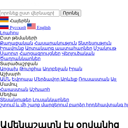
Հայերեն
Русский
English
Լրահոս
Ըստ թեմաների
Քաղաքական
Հասարակություն
Տնտեսություն
Իրավունք
Արտակարգ պատահարներ
Մշակույթ
Սպորտ
Հարցազրույցներ
Վերլուծական
Ծաղրանկարներ
Տարածաշրջան
Արցախ
Թուրքիա
Ադրբեջան
Իրան
Աշխարհ
ԱՄՆ
Եվրոպա
Մերձավոր Արևելք
Ռուսաստան
Այլ
Մամուլ
Հայաստան
Աշխարհ
Մեդիա
Տեսանյութեր
Լուսանկարներ
մ և մի շարք մարզերում բարձր հրդեհավտանգ իրա
Ամենաշատն էս օրվանից