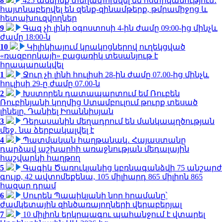
8
425 անձինք տեղափոխվել են ոստիկանություն․
հայտնաբերվել են զենք-զինամթերք, թմրամիջոց և
հետախուզվողներ
9
Գազ չի լինի օգոստոսի 4-ին ժամը 09:00-ից մինչև
ժամը 18:00-ն
10
Կիլիկիայում կրակոցներով ուղեկցված
«ռազբորկայի» բացառիկ տեսանյութ է
հրապարակվել
1
Ջուր չի լինի հուլիսի 28-ին ժամը 07.00-ից մինչև
հուլիսի 29-ը ժամը 07.00-ն
2
Խստորեն դատապարտում եմ Ռուբեն
Ռուբինյանի կողմից Ստամբուլում թուրք տեսած
լինելը. Դանիել Իոաննիսյան
3
Դերասանին մեղադրում են մանկապղծության
մեջ․ նա ձերբակալվել է
4
Պատմական հաղթանակ․ Հայաստանը
դարձավ աշխարհի առաջնության մեդալային
հաշվարկի հաղթող
5
Գագիկ Ծառուկյանից կբռնագանձվի 75 անշարժ
գույք, 42 ավտոմեքենա, 105 միլիարդ 865 միլիոն 865
հազար դրամ
6
Սուրեն Պապիկյանի նոր հրամանը՝
ժամկետային զինծառայողների վերաբերյալ
7
10 միլիոն երկրպագու պահանջում է վտարել