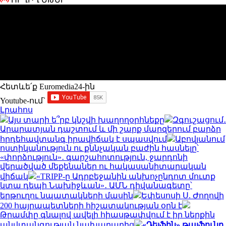
Հետևե՛ք Euromedia24-ին
Youtube-ում`
Լրահոս
Այս տարի ե՞րբ կնշվի խաղողօրհնեքը
Զգուշացում․
Արարատյան դաշտում և մի շարք մարզերում բարձր
հրդեհավտանգ իրավիճակ է սպասվում
Աբովյանում
ոստիկանություն ու քննչական բաժին հասնելը՝
«փորձություն»․ գարշահոտություն, ջարդոնի
վերածված մեքենաներ ու հակասանիտարական
վիճակ
«TRIPP-ը Ադրբեջանին անխոչընդոտ մուտք
կտա դեպի Նախիջևան»․ ԱՄՆ դիվանագետը՝
երթուղու նպատակների մասին
Եփեսոսի Ս. Ժողովի
200 հայրապետների հիշատակության օրն է
Թրամփը գնալով ավելի հիասթափվում է իր ներքին
անվտանգության նախարարից
«Դելֆին» թայֆունը