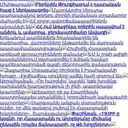
Մխիթարյան
Բեյոնսեն Թուրքիայում 4 դատական
հայց է ներկայացրել
Մարոկկոյից Սեուտա
պարապլանով թռչելու փորձի ժամանակ տղամարդը
մահացել է
ՀՀ բոլոր ավտոճանապարհներն
անցանելի են
ՀՀ-ում Առաջիկա օրերին սպասվում է
անձրև և ամպրոպ․ ջերմաստիճանը կնվազի
Երևանում պարեկներն իրականացրել են
օպերացիա․ վարորդները ենթարկվել են վարչական
պատասխանատվության
Հուլիսին Հայաստան
այցելած զբոսաշրջիկների քանակը
ԵՄ-ն շոգի ալիքի
պայմաններում օգտագործել է ձմռան համար
պահեստավորված գազի ռեկորդային քանակություն
Զաքարիա Սրբազանը հիշեցրել է Իսահակյանի
խոսքը․ «Էջմիածնա սյուները ամեն հայի սրտում են»
Աբրահամյան․ «Որ հարցնես՝ կասեն՝ եթե խոսենք,
սահմանին խաղաղություն չի լինի, պատերազմ
կսադրենք»
Աբելարդո դե լա Էսպրիելան
պաշտոնապես ստանձնել է Կոլումբիայի նախագահի
պաշտոնը
«Սարգսյանն այնքան վստահություն
ուներ, որ մեկ զանգով լուծում էր Հայաստանի
խնդիրները»․ Շարմազանով
Փաշինյան․ «TRIPP-ը
կօգնի, որ Հայաստանն ու Ադրբեջանը միմյանց
ընկալեն որպես ճանապարհ, ոչ թե խոչընդոտ»