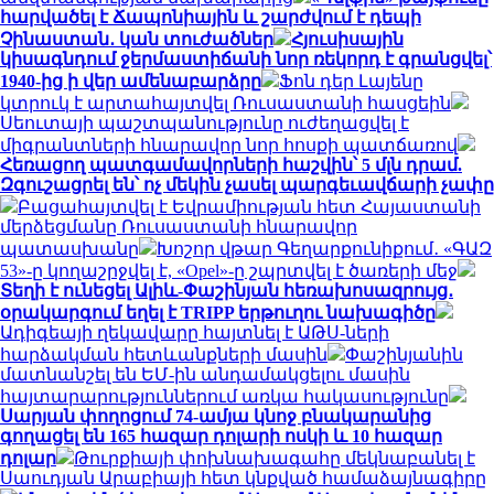
հարվածել է Ճապոնիային և շարժվում է դեպի
Չինաստան․ կան տուժածներ
Հյուսիսային
կիսագնդում ջերմաստիճանի նոր ռեկորդ է գրանցվել՝
1940-ից ի վեր ամենաբարձրը
Ֆոն դեր Լայենը
կտրուկ է արտահայտվել Ռուսաստանի հասցեին
Սեուտայի ​​պաշտպանությունը ուժեղացվել է
միգրանտների հնարավոր նոր հոսքի պատճառով
Հեռացող պատգամավորների հաշվին՝ 5 մլն դրամ.
Զգուշացրել են՝ ոչ մեկին չասել պարգեւավճարի չափը
Բացահայտվել է Եվրամիության հետ Հայաստանի
մերձեցմանը Ռուսաստանի հնարավոր
պատասխանը
Խոշոր վթար Գեղարքունիքում․ «ԳԱԶ
53»-ը կողաշրջվել է, «Opel»-ը շպրտվել է ծառերի մեջ
Տեղի է ունեցել Ալիև-Փաշինյան հեռախոսազրույց․
օրակարգում եղել է TRIPP երթուղու նախագիծը
Ադիգեայի ղեկավարը հայտնել է ԱԹՍ-ների
հարձակման հետևանքների մասին
Փաշինյանին
մատնանշել են ԵՄ-ին անդամակցելու մասին
հայտարարություններում առկա հակասությունը
Սարյան փողոցում 74-ամյա կնոջ բնակարանից
գողացել են 165 հազար դոլարի ոսկի և 10 հազար
դոլար
Թուրքիայի փոխնախագահը մեկնաբանել է
Սաուդյան Արաբիայի հետ կնքված համաձայնագիրը