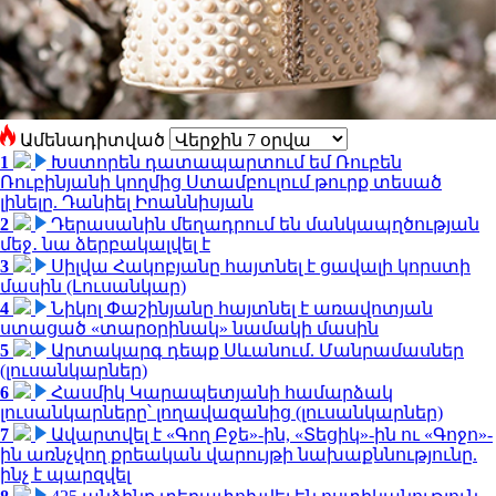
Ամենադիտված
1
Խստորեն դատապարտում եմ Ռուբեն
Ռուբինյանի կողմից Ստամբուլում թուրք տեսած
լինելը. Դանիել Իոաննիսյան
2
Դերասանին մեղադրում են մանկապղծության
մեջ․ նա ձերբակալվել է
3
Սիլվա Հակոբյանը հայտնել է ցավալի կորստի
մասին (Լուսանկար)
4
Նիկոլ Փաշինյանը հայտնել է առավոտյան
ստացած «տարօրինակ» նամակի մասին
5
Արտակարգ դեպք Սևանում. Մանրամասներ
(լուսանկարներ)
6
Հասմիկ Կարապետյանի համարձակ
լուսանկարները՝ լողավազանից (լուսանկարներ)
7
Ավարտվել է «Գող Բջե»-ին, «Տեցիկ»-ին ու «Գոջո»-
ին առնչվող քրեական վարույթի նախաքննությունը.
ինչ է պարզվել