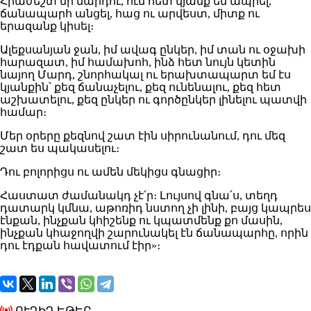
Հրաժեշտ մի մարդու, ում հետ կյանք եմ ապրել,
ճանապարհ անցել, հաց ու արվեստ, միտք ու
երազանք կիսել։
Ալեքսանյան ջան, իմ ավագ ընկեր, իմ տան ու օջախի
հարազատ, իմ համախոհ, ինձ հետ նույն կետին
նայող Մարդ, շնորհակալ ու երախտապարտ եմ էս
կյանքին՝ քեզ ճանաչելու, քեզ ունենալու, քեզ հետ
աշխատելու, քեզ ընկեր ու գործընկեր լինելու պատվի
համար։
Մեր օրերը քեզնով շատ էին սիրունանում, դու մեզ
շատ ես պակասելու։
Դու բոլորիցս ու ամեն մեկիցս գնացիր։
Հաստատ ժամանակդ չէ՛ր։ Լույսով գնա՛ս, տեղդ
դատարկ կմնա, աթոռիդ նստող չի լինի, բայց կապրես
էնքան, ինչքան կհիշենք ու կպատմենք քո մասին,
ինչքան կհաջողվի շարունակել էն ճանապարհը, որին
դու էդքան հավատում էիր»։
ՈՒՂԻՂ ԵԹԵՐ