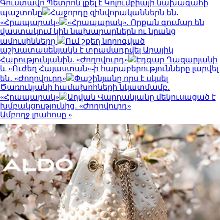
Գուստավո Պետրոն լքել է Կոլումբիայի նախագահի
պաշտոնը
Հաջորդը զինվորականներն են․
«Հրապարակ»
«Հրապարակ». Որքան գումար են
վաստակում կին նախարարներն ու նրանց
ամուսինները
Ում շքեղ նորոգված
աշխատասենյակն է տրամադրվել Արայիկ
Հարությունյանին. «Ժողովուրդ»
Էդգար Ղազարյանի
և «Ուժեղ Հայաստան»-ի հարաբերությունները լարվել
են․ «Ժողովուրդ»
Փաշինյանը որս է սկսել
Ծառուկյանի համախոհների նկատմամբ․
«Հրապարակ»
Աղվան Վարդանյանը մեկուսացած է
խմբակցությունից․ «Ժողովուրդ»
Ամբողջ լրահոսը »