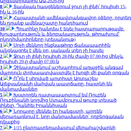
Արգենտինային ԱԱ-2026-ից
8
Տասնյակ հասցեներում ջուր չի լինի՝ հուլիսի 15-
ին և 16-ին
9
Հայաստանի ամենավտանգավոր օձերը. որտեղ
են դրանք ամենաշատը հանդիպում
10
Պուտինը հանդես է եկել հայտարարությամբ.
Խուզարկություն և ձերբակալություն․ թիրախում՝
ընդդիմադիրները (տեսանյութ)
1
Սոչի մեկնող ինքնաթիռը ճանապարհին
անցկացրել է մեկ օր, սակայն տեղ չի հասել
2
Ջուր չի լինի հուլիսի 28-ին ժամը 07.00-ից մինչև
հուլիսի 29-ը ժամը 07.00-ն
3
Չինաստանում աշխարհում առաջին անգամ
մարդուն փոխպատվաստվել է խոզի մի քանի օրգան
4
Ո՞րն է սիրված արտիստ Արտաշես
Ալեքսանյանի մահվան պատճառը. հայտնի են
մանրամասներ
5
Խստորեն դատապարտում եմ Ռուբեն
Ռուբինյանի կողմից Ստամբուլում թուրք տեսած
լինելը. Դանիել Իոաննիսյան
6
Նորայրը մեկնել էր հանգստի, արդեն
վերադառնում է. նոր մանրամասներ՝ ողբերգական
դեպքից
7
1/15 ընտրատեղամասում վերահաշվարկի