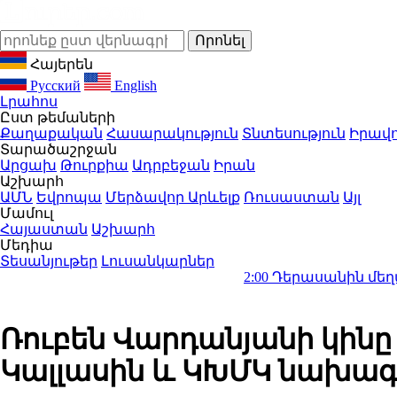
Հայերեն
Русский
English
Լրահոս
Ըստ թեմաների
Քաղաքական
Հասարակություն
Տնտեսություն
Իրավո
Տարածաշրջան
Արցախ
Թուրքիա
Ադրբեջան
Իրան
Աշխարհ
ԱՄՆ
Եվրոպա
Մերձավոր Արևելք
Ռուսաստան
Այլ
Մամուլ
Հայաստան
Աշխարհ
Մեդիա
Տեսանյութեր
Լուսանկարներ
2:00
Դերասանին մեղադրում են մ
Ռուբեն Վարդանյանի կինը 
Կալլասին և ԿԽՄԿ նախա