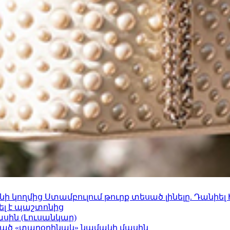
 կողմից Ստամբուլում թուրք տեսած լինելը. Դանիել
ել է պաշտոնից
ասին (Լուսանկար)
ացած «տարօրինակ» նամակի մասին