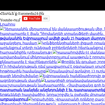
Հետևե՛ք Euromedia24-ին
Youtube-ում`
Լրահոս
Դերասանին մեղադրում են մանկապղծության մեջ․ 
հայտարարել է Յան Դիոմանդեի տրանսֆերի մասի
թվականին Եվրոպայում ավելի քան 25 հազար մարդու կյ
աջակցելու համար
Կոնֆերենցիաների լիգայի որակ
արևելքում տեղի ունեցած ջրհեղեղների հետևանքով զո
հարսանիքին (տեսանյութ)
Կապահովվեն 61 մանկ
արվարձանում միկրոավտոբուսում պայթյուն է որոտացել
քննադատել է Վաշինգտոնին
Փորձել են գումար շորթ
Ո՞ր հիվանդության դեմ պայքարում է օգտակար սուր
հրթիռային համակարգ
Օդանավում գտնվող 13 ուղև
գազի ներմուծմանը
Եվրոպական հանձնաժողովը զգո
ազդեցության մասին
Լայպցիգի օդանավակայանում 
պաշտպանության նախարարին․ «Չափազանց գոհ 
դատարան կանչելն անընդունելի է եւ դատապարտել
երթևեկելի հատվածից, կողաշրջվել և բшխվել մոտ
աղբավայրում
Կոբախիձե. Վրաստանի դռները բաց ե
միջադեպի հետաքննություն․ անօդաչուի մոտ հայտ