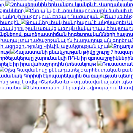
տը
Զոհասեղանին երևանցու կյանքն է․ Վարդանյանը
թյունները
Ընդլայնվել է տրանսպորտային ծախսի 
դա նրանց չի հաջողվում․ Էդգար Ղազարյան
Ծաղկեփնջեր
ն հարցին
Թրամփը փակ հանդիպում է անցկացրել Ա
գավորության առավելագույն մակարդակ է հայտար
ւնքներով. բարձրաստիճան հոգեւորականների հայտ
 խաղալ տարածաշրջանային խաղաղության գործում.
ի ազդեցությունը Կիևին աջակցության վրա
Քոչարյա
ութ)
Հայաստանի բնակչության թիվը շուրջ 7 հազար
ործելակերպը շարունակվի ՌԴ-ն իր զբոսաշրջիկների
ել է իր իրավահաջորդին (տեսանյութ)
Ռուսաստան
Օլեգ Գազմանովը քննադատել է արհեստական բան
ամանակ Գորիսի էկոպարեկային ծառայության պետը
ինը թույլ է տվել «Շերեմետևո» օդանավակայանի պ
հարստանա
Լեհաստանում կբացեն Եվրոպայում Աս