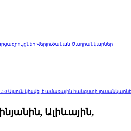
րցազրույցներ
Վերլուծական
Ծաղրանկարներ
կիսվել է ամառային հանգստի լուսանկարներով (ֆոտո
նյանին, Ալիևային,