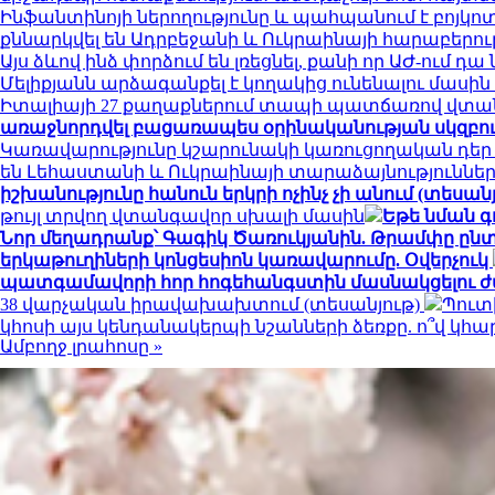
Ինֆանտինոյի ներողությունը և պահպանում է բոյկո
քննարկվել են Ադրբեջանի և Ուկրաինայի հարաբերու
Այս ձևով ինձ փորձում են լռեցնել, քանի որ ԱԺ-ում 
Մելիքյանն արձագանքել է կողակից ունենալու մասի
Իտալիայի 27 քաղաքներում տապի պատճառով վտան
առաջնորդվել բացառապես օրինականության սկզբո
Կառավարությունը կշարունակի կառուցողական դեր
են Լեհաստանի և Ուկրաինայի տարաձայնություններ
իշխանությունը հանուն երկրի ոչինչ չի անում (տեսանյ
թույլ տրվող վտանգավոր սխալի մասին
Եթե նման գ
Նոր մեղադրանք՝ Գագիկ Ծառուկյանին. Թրամփը ընտր
երկաթուղիների կոնցեսիոն կառավարումը. Օվերչուկ
պատգամավորի հոր հոգեհանգստին մասնակցելու ժ
38 վարչական իրավախախտում (տեսանյութ)
Պուտ
կհոսի այս կենդանակերպի նշանների ձեռքը. ո՞վ կ
Ամբողջ լրահոսը »