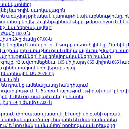
ւսանկարներ)
պանել կաթոլիկ սարկավագին
ո»-ին առնչվող քրեական վարույթի նախաքննությունը. ի
 հայտնաբերվել են զենք-զինամթերք, թմրամիջոց և հ
ջ․ նա ձերբակալվել է
 ժամը 18:00-ն
ւլիսի 29-ը ժամը 07.00-ն
 կողմից Ստամբուլում թուրք տեսած լինելը. Դանիել
աշխարհի առաջնության մեդալային հաշվարկի հաղ
ավորություններ՝ հայ զինվորականների համար
ւյք, 42 ավտոմեքենա, 105 միլիարդ 865 միլիոն 865 հ
 զինծառայողների վերաբերյալ
ենտինային ԱԱ-2026-ից
 և 16-ին
 են դրանք ամենաշատը հանդիպում
ւզարկություն և ձերբակալություն․ թիրախում՝ ընդդ
լ է մեկ օր, սակայն տեղ չի հասել
ւլիսի 29-ը ժամը 07.00-ն
րդուն փոխպատվաստվել է խոզի մի քանի օրգան
նի մահվան պատճառը. հայտնի են մանրամասներ
ում է. նոր մանրամասներ՝ ողբերգական դեպքից