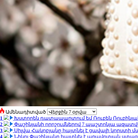
Ամենադիտված
1
Խստորեն դատապարտում եմ Ռուբեն Ռուբինյանի
2
Փաշինյանի որոշումներով 7 պաշտոնյա ազատվ
3
Սիլվա Հակոբյանը հայտնել է ցավալի կորստի մ
4
Նիկոլ Փաշինյանը հայտնել է առավոտյան ստ