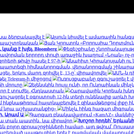
նա ձերբակալվել է
Ալսուն կիսվել է ամառային հան
ն․ պաշտոնական
Յան Կոուտոն «Բորուսիա Դորտմունդ
անք է խլել. Bloomberg
Փեզեշքիանը շնորհակալությ
ավորման երրորդ փուլի առաջին խաղում «Նոան» ոչ-
հերի թիվը հասել է 97-ի
Անահիտ Կիրակոսյանի ու 
ապարտեզի հիմնանորոգման, վերանորոգման շինա
․ երկու մարդ զոհվել է, 13-ը՝ վիրավորվել
ԱՄՆ-ն 
ել Telegram-ի միջոցով
Ուռուցքաբանը զգուշացրել է 
ճի մրուրը
Զելենսկին հույս ունի, որ Ուկրաինան մի
որ է տուժել. Հնդկաստան
Հարավային Կորեան խնդր
ւշացրել է օգոստոսի 12-ին տեղի ունենալիք արևի
ինքնաթիռում հայտնաբերվել է զինամթերքով լիքը 
եմ նրա աշխատանքից»
Մինչև հինգ հազար միգրանտ
ի. Արամ Ա
Գարգառ բնակավայրում «KamAZ» մակնիշ
ակա տան պատին․ կա վիրшվոր
Խոշոր հրդեհ՝ Երևան
ն բոլոր զբոսաշրջիկների համար, այդ թվում՝ Ռու
նաբերված պայթուցիկը եղել է ռազմական մակարդակ