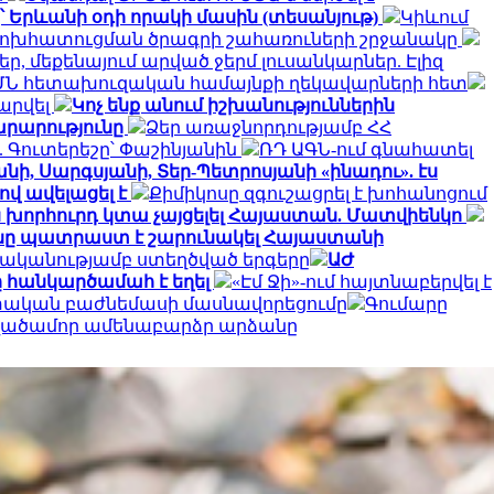
՝ Երևանի օդի որակի մասին (տեսանյութ)
Կիևում
փոխհատուցման ծրագրի շահառուների շրջանակը
, մեքենայում արված ջերմ լուսանկարներ. Էլիզ
ՄՆ հետախուզական համայնքի ղեկավարների հետ
արվել
Կոչ ենք անում իշխանություններին
արարությունը
Ձեր առաջնորդությամբ ՀՀ
 Գուտերեշը՝ Փաշինյանին
ՌԴ ԱԳՆ-ում գնահատել
նի, Սարգսյանի, Տեր-Պետրոսյանի «ինադու». էս
ով ավելացել է
Քիմիկոսը զգուշացրել է խոհանոցում
ն խորհուրդ կտա չայցելել Հայաստան. Մատվիենկո
ը պատրաստ է շարունակել Հայաստանի
ականությամբ ստեղծված երգերը
ԱԺ
 հանկարծամահ է եղել
«Էմ Ջի»-ում հայտնաբերվել է
ետական բաժնեմասի մասնավորեցումը
Գումարը
տվածամոր ամենաբարձր արձանը