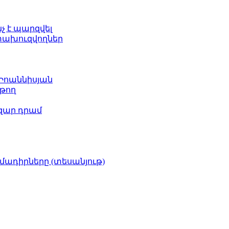
նչ է պարզվել
ետախուզվողներ
 Իոաննիսյան
թող
ազար դրամ
իմադիրները (տեսանյութ)