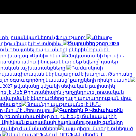
գստի լուսանկարներով (ֆոտոշարք)
«Ռեալը»
ից» միացել է «Կոմոյին»
Ծայրահեղ շոգը 2026
ուն է հայտնել հարևան երկրներին՝ Իրանին
ոքի խաղաց «Սյոնի» հետ
Հնդկաստանի հյուսիս-
նախկին ամուսինու թանկարժեք նվերը՝ դստեր
րարական աշխատանքները
Դամասկոսի
դիվանագիտական ներկայացում է խաղում. Թեհրանը
վեյփ օգտագործող կանանց՝ քաղցկեղի ռիսկի մասին
նչև 2027 թվականը կմշակի սեփական բալիստիկ
ել է Մեծ Բրիտանիային չխոչընդոտել ռուսական
 խավարման էլեկտրաէներգիայի արտադրության վրա
ինքնաթիռ
Թրամփը պաշտպանել է ԱՄՆ
 մնում է Սեուտայում
Գարեգին Բ Վեփահառին
ի բետոնախառնիչը դուրս է եկել ճանապարհի
ի Սիլիկյան թաղամասի հարևանությամբ գտնվող
սաստանից ժամանածների
Լայպցիգում տեղի ունեցած
ի
Սկանդալ ՖԻՖԱ-ում․ ՈՒԵՖԱ-ն մերժել է