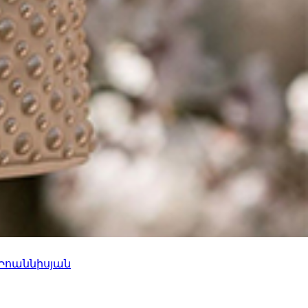
 Իոաննիսյան