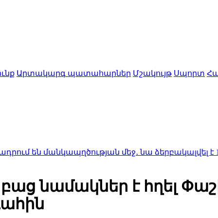
ւնք
Արտակարգ պատահարներ
Մշակույթ
Սպորտ
Հա
անկապղծության մեջ․ նա ձերբակալվել է
1:50
Ալսուն 
բաց նամակներ է հղել Փաշի
գահին