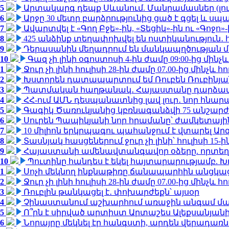
5
Արտակարգ դեպք Սևանում. Մանրամասներ (լո
6
Արջը 30 մետր բարձրությունից ցած է գցել և ս
7
Ավարտվել է «Գող Բջե»-ին, «Տեցիկ»-ին ու «Գոջ
8
425 անձինք տեղափոխվել են ոստիկանություն․
9
Դերասանին մեղադրում են մանկապղծության մե
10
Գազ չի լինի օգոստոսի 4-ին ժամը 09:00-ից մինչև
1
Ջուր չի լինի հուլիսի 28-ին ժամը 07.00-ից մինչև հո
2
Խստորեն դատապարտում եմ Ռուբեն Ռուբինյանի
3
Պատմական հաղթանակ․ Հայաստանը դարձավ 
4
ՀՀ-ում ԱՄՆ դեսպանատնից լավ լուր․ նոր հնար
5
Գագիկ Ծառուկյանից կբռնագանձվի 75 անշարժ գո
6
Սուրեն Պապիկյանի նոր հրամանը՝ ժամկետային
7
10 միլիոն երկրպագու պահանջում է վտարել Արգ
8
Տասնյակ հասցեներում ջուր չի լինի՝ հուլիսի 15-ին
9
Հայաստանի ամենավտանգավոր օձերը. որտեղ
10
Պուտինը հանդես է եկել հայտարարությամբ. Խո
1
Սոչի մեկնող ինքնաթիռը ճանապարհին անցկացրե
2
Ջուր չի լինի հուլիսի 28-ին ժամը 07.00-ից մինչև հո
3
Ռուբլին թանկացել է․ փոխարժեքն՝ այսօր
4
Չինաստանում աշխարհում առաջին անգամ մա
5
Ո՞րն է սիրված արտիստ Արտաշես Ալեքսանյա
6
Նորայրը մեկնել էր հանգստի, արդեն վերադառն