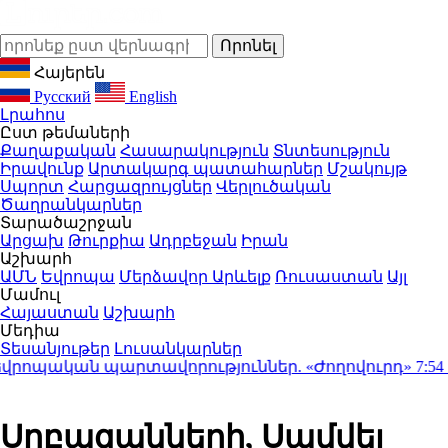
Հայերեն
Русский
English
Լրահոս
Ըստ թեմաների
Քաղաքական
Հասարակություն
Տնտեսություն
Իրավունք
Արտակարգ պատահարներ
Մշակույթ
Սպորտ
Հարցազրույցներ
Վերլուծական
Ծաղրանկարներ
Տարածաշրջան
Արցախ
Թուրքիա
Ադրբեջան
Իրան
Աշխարհ
ԱՄՆ
Եվրոպա
Մերձավոր Արևելք
Ռուսաստան
Այլ
Մամուլ
Հայաստան
Աշխարհ
Մեդիա
Տեսանյութեր
Լուսանկարներ
ոպական պարտավորություններ. «Ժողովուրդ»
7:54
Անհ
Սրբազանների, Սամվել