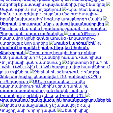
դժգոհել է բանտային պայմաններից․ ինչ է նա գրել
Սպանություն՝ ուղիղ եթերում
«Նրա հետ կապը
հիմա շատ դժվար է, բայց նա մեզ ուժ է տալիս».
Իրանի նախագահը` հոգևոր առաջնորդի մասին
Սեդրակ Առուստամյանը 2 ամսով կալանավորվեց
Գյումրեցի նախկին իրավապաշտպան Կարապետ
Պողոսյանն ազատ արձակվեց
Կորած iPhone-ը
հնարավոր կլինի գտնել առանց «Լոկատորի»․
ստեղծվել է նոր գործիք
Նրանք կարծում էին՝ 48
ժամում կգրավեն Իրանը, ինչպես Սիրիան.
Փեզեշքիան
Օգոստոսը կբացի փողի դռները
կենդանակերպի 7 նշանների համար. Վասիլիսա
Վոլոդինայի կանխատեսումը
Օգոստոսի 6-ին, 7-ին,
10-ին, 11-ին, 12-ին և 13-ին հարյուրավոր հասցեներում
լույս չի լինելու
Զելենսկին օգնություն է խնդրել
Ֆինլանդիայից․ քննարկվել է Ուկրաինայի ՀՕՊ-ի
ուժեղացումը
ԱՄՆ-ը ազդակներ է տվել
պարտավորություններին վերադառնալու
պատրաստակամության մասին, սակայն
բանակցություններ չեն եղել. Իրանի ԱԳՆ
Վրաստանում զանգվածային հոսանքազրկումներ են
Արմեն Մամաջանյանը նշանակվել է Հայկ
Կոնջորյանի խորհրդական
Մեսսիի կինը