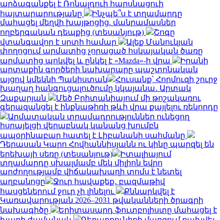
արձագանքել է Ռոնալդուի հարսնացուի
հայտարարությանը
Ինչպե՞ս է տղամարդը
մահացել մեղվի խայթոցից. մանրամասներ
ողբերգական դեպքից (տեսանյութ)
Շոգը
վտանգավոր է սրտի համար
Ալեք Մանուկյան
փողոցում արմատից չորացած հսկայական ծառը
արմատից պոկվել և ընկել է «Mazda»-ի վրա
Իրանի
արտաքին գործերի նախարարը պաշտոնական
այցով կմեկնի Պակիստան
Հուսանք՝ Հորմուզի շուրջ
խաղաղ հանգուցալուծումը կկայանա․ Արտակ
Զաքարյան
Մեծ Բրիտանիայում մի թոշակառու
գերազանցել է ինքնաթիռի թևի վրա քայլելու ռեկորդը
Արմատական տրամադրություններ ունեցող
իսրայելցի վերաբնակ կանանց խումբն
ապօրինաբար հատել է Լիբանանի սահմանը
Դերասան Կարո Հովհաննիսյանն ու կինը պարզել են
երեխայի սեռը (տեսանյութ)
Իտալիայում
տղամարդը սխալմամբ մեկ միլիոն եվրո
արժողությամբ վիճակախաղի տոմս է նետել
աղբանոցը
Ջուր հավաքեք․ բազմաթիվ
հասցեներում ջուր չի լինելու
Քննարկվել է
Կառավարության 2026–2031 թվականների ծրագրի
նախագիծը
Երիտասարդ ֆուտբոլիստը մահացել է
խաղի ժամանակ
Գեղարքունիքի մարզում բախվել