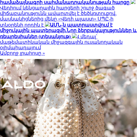
համաձայնագրի սահմանադրականության հարցը
Վեդիում կենցաղային հարցերի շուրջ ծագած
վիճաբանությունն ավարտվել է ծեծկռտուքով.
մասնակիցներից մեկը «Վեդի պլաստ» ՍՊԸ-ի
տնօրենի որդին է
ԱՄՆ-ն պատրաստվում է
միջուկային պատերազմի.Նոր ձերբակալություններ և
ռեպրեսիաներ (տեսանյութ)
4 մեդալ՝
մաթեմատիկական միջազգային ուսանողական
օլիմպիադայում
Ամբողջ լրահոսը »