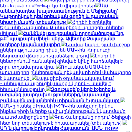
են «Jeep»-ն ու «Ford»-ը. կան վիրավորներ
Սա
աննախադեպ խայտառակություն է. Մելիքյանը՝
Կաթողիկոսի դեմ քրեական գործի և դատական
նիստի մասին (տեսանյութ)
Հրդեհ է բռնկվել
Երևանի Զաքարիա Քանաքեռցու փողոցի տներից
մեկում
Հանձնվել թուրքական ողորմածությա՞նը,
թե՞ պայքարել մինչև վերջ. Ավետիք Չալաբյանի
ուղերձը կալանավայրից
Նավագնացության խոշոր
ընկերությունները դիմել են ՄԱԿ-ին՝ Հորմուզի
նեղուցում վճարներ չգանձելու կոչով
Լոնդոնի
կենտրոնում դանակով զինված կինը հարձակվել է
չորս տղամարդու վրա
Ռուսական ԱԹՍ-ներ
արտադրող ընկերության ղեկավարի դեմ մահափորձ
է կատարվել
Լայպցիգի օդանավակայանում
«անհայտ պայթուցիկ սարքով դրոն». սկսվել է
հետաքննությունը
Զգուշացե՛ք կեղծ էջերից և
առցանց խարդախություններից, նպատակը՝
բանկային տվյալներին տիրանալն է (լուսանկար)
ԱՄՆ-ը հանել է Իրանի ԻՀՊԿ-ին առնչվող երկու
ինքնաթիռի և երեք ավիաընկերության նկատմամբ
պատժամիջոցները
Գոռ Հակոբյանը որդու՝ Ֆելիքսի
հետ նոր տեսանյութ է հրապարակել (տեսանյութ)
ՍԴ-ն վարույթ է ընդունել Հայաստան–ԱՄՆ TRIPP