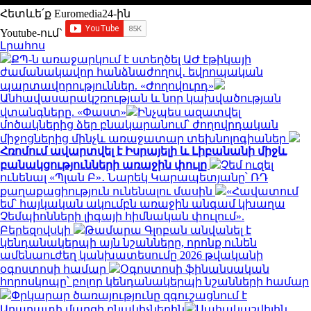
Հետևե՛ք Euromedia24-ին
Youtube-ում`
Լրահոս
ՔՊ-ն առաջարկում է ստեղծել ԱԺ էթիկայի
ժամանակավոր հանձնաժողով․ եվրոպական
պարտավորություններ. «Ժողովուրդ»
Անհավասարակշռության և նոր կախվածության
վտանգները. «Փաստ»
Ինչպես ազատվել
մոծակներից ձեր բնակարանում՝ ժողովրդական
միջոցներից մինչև առաջատար տեխնոլոգիաներ
Հռոմում ավարտվել է Իսրայելի և Լիբանանի միջև
բանակցությունների առաջին փուլը
Չեմ ուզել
ունենալ «Պլան Բ»․ Նարեկ Կարապետյանը՝ ՌԴ
քաղաքացիություն ունենալու մասին
«Հավատում
եմ՝ հայկական ակումբն առաջին անգամ կխաղա
Չեմպիոնների լիգայի հիմնական փուլում».
Բերեզովսկի
Թամարա Գլոբան անվանել է
կենդանակերպի այն նշանները, որոնք ունեն
ամենաուժեղ կանխատեսումը 2026 թվականի
օգոստոսի համար
Օգոստոսի ֆինանսական
հորոսկոպը՝ բոլոր կենդանակերպի նշանների համար
Փրկարար ծառայությունը զգուշացնում է
Արարատի մարզի բնակիչներին
Սահակաշվիլին