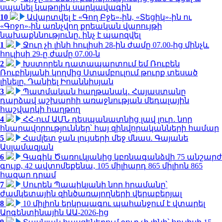
սպանել կաթոլիկ սարկավագին
10
Ավարտվել է «Գող Բջե»-ին, «Տեցիկ»-ին ու
«Գոջո»-ին առնչվող քրեական վարույթի
նախաքննությունը. ինչ է պարզվել
1
Ջուր չի լինի հուլիսի 28-ին ժամը 07.00-ից մինչև
հուլիսի 29-ը ժամը 07.00-ն
2
Խստորեն դատապարտում եմ Ռուբեն
Ռուբինյանի կողմից Ստամբուլում թուրք տեսած
լինելը. Դանիել Իոաննիսյան
3
Պատմական հաղթանակ․ Հայաստանը
դարձավ աշխարհի առաջնության մեդալային
հաշվարկի հաղթող
4
ՀՀ-ում ԱՄՆ դեսպանատնից լավ լուր․ նոր
հնարավորություններ՝ հայ զինվորականների համար
5
Համլետ ջան լույսերի մեջ մնաս. Գայանե
Ասլամազյան
6
Գագիկ Ծառուկյանից կբռնագանձվի 75 անշարժ
գույք, 42 ավտոմեքենա, 105 միլիարդ 865 միլիոն 865
հազար դրամ
7
Սուրեն Պապիկյանի նոր հրամանը՝
ժամկետային զինծառայողների վերաբերյալ
8
10 միլիոն երկրպագու պահանջում է վտարել
Արգենտինային ԱԱ-2026-ից