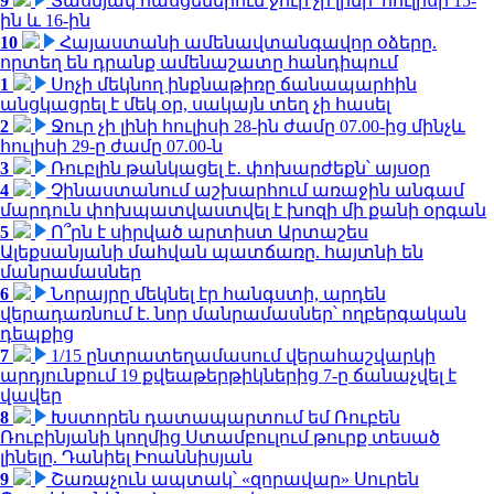
9
Տասնյակ հասցեներում ջուր չի լինի՝ հուլիսի 15-
ին և 16-ին
10
Հայաստանի ամենավտանգավոր օձերը.
որտեղ են դրանք ամենաշատը հանդիպում
1
Սոչի մեկնող ինքնաթիռը ճանապարհին
անցկացրել է մեկ օր, սակայն տեղ չի հասել
2
Ջուր չի լինի հուլիսի 28-ին ժամը 07.00-ից մինչև
հուլիսի 29-ը ժամը 07.00-ն
3
Ռուբլին թանկացել է․ փոխարժեքն՝ այսօր
4
Չինաստանում աշխարհում առաջին անգամ
մարդուն փոխպատվաստվել է խոզի մի քանի օրգան
5
Ո՞րն է սիրված արտիստ Արտաշես
Ալեքսանյանի մահվան պատճառը. հայտնի են
մանրամասներ
6
Նորայրը մեկնել էր հանգստի, արդեն
վերադառնում է. նոր մանրամասներ՝ ողբերգական
դեպքից
7
1/15 ընտրատեղամասում վերահաշվարկի
արդյունքում 19 քվեաթերթիկներից 7-ը ճանաչվել է
վավեր
8
Խստորեն դատապարտում եմ Ռուբեն
Ռուբինյանի կողմից Ստամբուլում թուրք տեսած
լինելը. Դանիել Իոաննիսյան
9
Շառաչուն ապտակ՝ «զորավար» Սուրեն