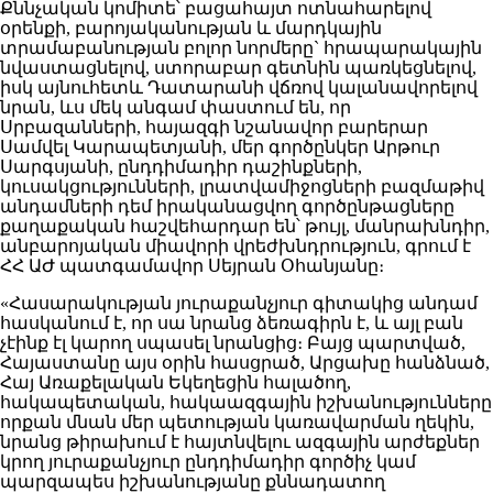
Քննչական կոմիտե՝ բացահայտ ոտնահարելով
օրենքի, բարոյականության և մարդկային
տրամաբանության բոլոր նորմերը` հրապարակային
նվաստացնելով, ստորաբար գետնին պառկեցնելով,
իսկ այնուհետև Դատարանի վճռով կալանավորելով
նրան, ևս մեկ անգամ փաստում են, որ
Սրբազանների, հայազգի նշանավոր բարերար
Սամվել Կարապետյանի, մեր գործընկեր Արթուր
Սարգսյանի, ընդդիմադիր դաշինքների,
կուսակցությունների, լրատվամիջոցների բազմաթիվ
անդամների դեմ իրականացվող գործընթացները
քաղաքական հաշվեհարդար են՝ թույլ, մանրախնդիր,
անբարոյական միավորի վրեժխնդրություն, գրում է
ՀՀ ԱԺ պատգամավոր Սեյրան Օհանյանը։
«Հասարակության յուրաքանչյուր գիտակից անդամ
հասկանում է, որ սա նրանց ձեռագիրն է, և այլ բան
չէինք էլ կարող սպասել նրանցից։ Բայց պարտված,
Հայաստանը այս օրին հասցրած, Արցախը հանձնած,
Հայ Առաքելական Եկեղեցին հալածող,
հակապետական, հակաազգային իշխանությունները
որքան մնան մեր պետության կառավարման ղեկին,
նրանց թիրախում է հայտնվելու ազգային արժեքներ
կրող յուրաքանչյուր ընդդիմադիր գործիչ կամ
պարզապես իշխանությանը քննադատող