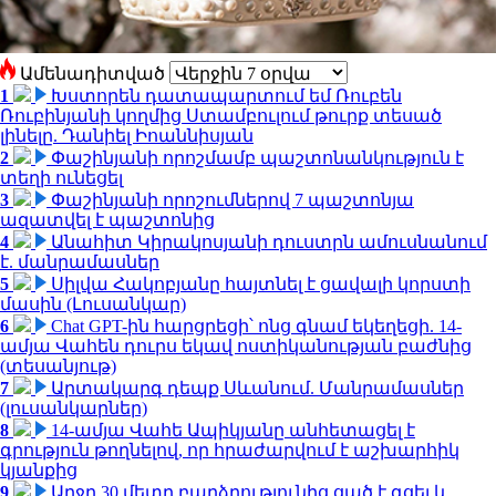
Ամենադիտված
1
Խստորեն դատապարտում եմ Ռուբեն
Ռուբինյանի կողմից Ստամբուլում թուրք տեսած
լինելը. Դանիել Իոաննիսյան
2
Փաշինյանի որոշմամբ պաշտոնանկություն է
տեղի ունեցել
3
Փաշինյանի որոշումներով 7 պաշտոնյա
ազատվել է պաշտոնից
4
Անահիտ Կիրակոսյանի դուստրն ամուսնանում
է. մանրամասներ
5
Սիլվա Հակոբյանը հայտնել է ցավալի կորստի
մասին (Լուսանկար)
6
Chat GPT-ին հարցրեցի՝ ոնց գնամ եկեղեցի. 14-
ամյա Վահեն դուրս եկավ ոստիկանության բաժնից
(տեսանյութ)
7
Արտակարգ դեպք Սևանում. Մանրամասներ
(լուսանկարներ)
8
14-ամյա Վահե Ապիկյանը անհետացել է
գրություն թողնելով, որ հրաժարվում է աշխարհիկ
կյանքից
9
Արջը 30 մետր բարձրությունից ցած է գցել և