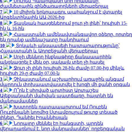
6
Սուրեն Պապիկյանի նոր հրամանը՝
ժամկետային զինծառայողների վերաբերյալ
7
10 միլիոն երկրպագու պահանջում է վտարել
Արգենտինային ԱԱ-2026-ից
8
Տասնյակ հասցեներում ջուր չի լինի՝ հուլիսի 15-
ին և 16-ին
9
Հայաստանի ամենավտանգավոր օձերը. որտեղ
են դրանք ամենաշատը հանդիպում
10
Տոկաևի անսպասելի հայտարարությունը՝
Հայաստանի և Ադրբեջանի վերաբերյալ
1
Սոչի մեկնող ինքնաթիռը ճանապարհին
անցկացրել է մեկ օր, սակայն տեղ չի հասել
2
Ջուր չի լինի հուլիսի 28-ին ժամը 07.00-ից մինչև
հուլիսի 29-ը ժամը 07.00-ն
3
Չինաստանում աշխարհում առաջին անգամ
մարդուն փոխպատվաստվել է խոզի մի քանի օրգան
4
Ո՞րն է սիրված արտիստ Արտաշես
Ալեքսանյանի մահվան պատճառը. հայտնի են
մանրամասներ
5
Խստորեն դատապարտում եմ Ռուբեն
Ռուբինյանի կողմից Ստամբուլում թուրք տեսած
լինելը. Դանիել Իոաննիսյան
6
Նորայրը մեկնել էր հանգստի, արդեն
վերադառնում է. նոր մանրամասներ՝ ողբերգական