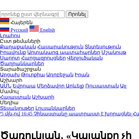
Հայերեն
Русский
English
Լրահոս
Ըստ թեմաների
Քաղաքական
Հասարակություն
Տնտեսություն
Իրավունք
Արտակարգ պատահարներ
Մշակույթ
Սպորտ
Հարցազրույցներ
Վերլուծական
Ծաղրանկարներ
Տարածաշրջան
Արցախ
Թուրքիա
Ադրբեջան
Իրան
Աշխարհ
ԱՄՆ
Եվրոպա
Մերձավոր Արևելք
Ռուսաստան
Այլ
Մամուլ
Հայաստան
Աշխարհ
Մեդիա
Տեսանյութեր
Լուսանկարներ
ն-ով
16:45
Չինաստանը պատրաստ է խորացնել Հայաստ
Ծառուկյան․ «Կալանքը չի