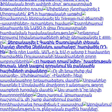
Ֆիննական ծոցի ափերի մոտ՝ թույլատրված
երթուղիներից դուրս
Միլիբենդը շնորհավորել է
Միրզոյանին՝ ՔՊ-ի հաղթանակի առթիվ
Տղամարդուն ձերբակալել են Telegram-ում վճարովի
«աստղիկներ» ուղարկելու համար
Էստոնիայում
գնահատել են ՆԱՏՕ-ի վրա Ռուսաստանի
հարձակման հավանականությունը
Կոնգոյում
էբոլայով հիվանդացածների թիվը գերազանցել է 4000-
ը
Ձերբակալվել է Գագիկ Ծառուկյանի փեսան.
Մասկը մերժեց Զելենսկու պահանջը՝ հարվածել ՌԴ-
ին
Ֆոն դեր Լայեն․ ԱՄՆ-ը և ԵՄ-ը պետք է համատեղ
հարվածեն Ռուսաստանի եկամուտների բոլոր
աղբյուրներին
«15 հազար դրամ նվեր»՝ խաբեության
ծուղակ․ կեղծ կայքով գողանում են բանկային
հաշիվների տվյալները
«Ոչ մի երաշխիք չեմ
ստացել». Մխիթարյանը՝ «Ինտերի» հետ
պայմանագիրը երկարաձգելու մասին
Սոբյանինը
հայտնել է Մոսկվային մոտեցող 9 անօդաչու թռչող
սարքերի խոցման մասին
Այս տարի ե՞րբ կնշվի
խաղողօրհնեքը
Զգուշացում․ Արարատյան
դաշտում և մի շարք մարզերում բարձր
հրդեհավտանգ իրավիճակ է սպասվում
Աբովյանում
ոստիկանություն ու քննչական բաժին հասնելը՝