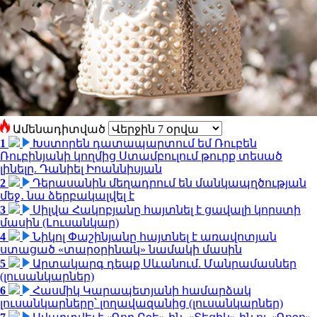
Ամենադիտված
1
Խստորեն դատապարտում եմ Ռուբեն
Ռուբինյանի կողմից Ստամբուլում թուրք տեսած
լինելը. Դանիել Իոաննիսյան
2
Դերասանին մեղադրում են մանկապղծության
մեջ․ նա ձերբակալվել է
3
Սիլվա Հակոբյանը հայտնել է ցավալի կորստի
մասին (Լուսանկար)
4
Նիկոլ Փաշինյանը հայտնել է առավոտյան
ստացած «տարօրինակ» նամակի մասին
5
Արտակարգ դեպք Սևանում. Մանրամասներ
(լուսանկարներ)
6
Հասմիկ Կարապետյանի համարձակ
լուսանկարները՝ լողավազանից (լուսանկարներ)