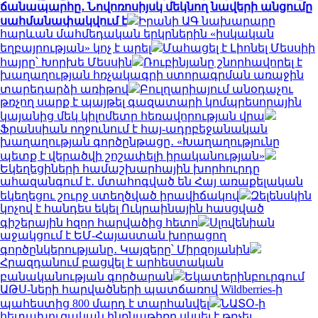
ճանապարհը․ Նովոռոսիյսկ մեկնող նավերի անցումը
սահմանափակվում է
Իրանի ԱԳ նախարարը
հարևան մահմեդական երկրներին «իսկական
եղբայրության» կոչ է արել
Մահացել է Լիոնել Մեսսիի
հայրը՝ Խորխե Մեսսին
Ռուբինյանը շնորհավորել է
խաղաղության հռչակագրի ստորագրման առաջին
տարեդարձի առիթով
Բուլղարիայում անօդաչու
թռչող սարք է պայթել գազատարի կոմպրեսորային
կայանից մեկ կիլոմետր հեռավորության վրա
Ֆրանսիան ողջունում է հայ-ադրբեջանական
խաղաղության գործընթացը․ «Խաղաղությունը
պետք է վերածվի շոշափելի իրականության»
Եկեղեցիների համաշխարհային խորհուրդը
ահազանգում է․ մտահոգված են Հայ առաքելական
եկեղեցու շուրջ ստեղծված իրավիճակով
Զելենսկին
կոչով է հանդես եկել Ուկրաինային հասցված
գիշերային հզոր հարվածից հետո
Սլովենիան
աջակցում է ԵՄ-Հայաստան խորացող
գործընկերությանը․ Կայզերը՝ Միրզոյանին
Հրազդանում բացվել է արհեստական
բանականության գործարան
Եկատերինբուրգում
ԱԹՍ-ների հարվածների պատճառով Wildberries-ի
պահեստից 800 մարդ է տարհանվել
ՆԱՏՕ-ի
հետախուզական ինքնաթիռը սկսել է թռչել