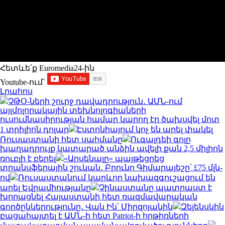
Հետևե՛ք Euromedia24-ին
Youtube-ում`
Լրահոս
ՉԹՕ-ների շուրջ դավադրություն․ ԱՄՆ-ում
այլմոլորակային տեխնոլոգիաների
ուսումնասիրության համար կարող էր ծախսվել մոտ
1 տրիլիոն դոլար
Էստոնիայում կոչ են արել փակել
Ռուսաստանի հետ սահմանը
Ուգալդեի գոլը
խաղադրույք կատարած անձին ավելի քան 2,5 միլիոն
ռուբլի է բերել
«Արսենալը» պայթեցրեց
տրանսֆերային շուկան․ Բրունո Գիմարայեշը՝ £75 մլն-
ով
Ռուսաստանում կարևոր նախազգուշացում են
արել Եվրամիությանը
Չինաստանը պատրաստ է
խորացնել Հայաստանի հետ ռազմավարական
գործընկերությունը․ Վան Ին՝ Միրզոյանին
Զելենսկին
բացահայտել է ԱՄՆ-ի հետ Patriot-ի հրթիռների