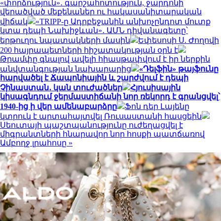
«փորձություն»․ գարշահոտություն, ջարդոնի
վերածված մեքենաներ ու հակասանիտարական
վիճակ
«TRIPP-ը Ադրբեջանին անխոչընդոտ մուտք
կտա դեպի Նախիջևան»․ ԱՄՆ դիվանագետը՝
երթուղու նպատակների մասին
Եփեսոսի Ս. Ժողովի
200 հայրապետների հիշատակության օրն է
Թրամփը գնալով ավելի հիասթափվում է իր ներքին
անվտանգության նախարարից
«Դելֆին» թայֆունը
հարվածել է Ճապոնիային և շարժվում է դեպի
Չինաստան․ կան տուժածներ
Հյուսիսային
կիսագնդում ջերմաստիճանի նոր ռեկորդ է գրանցվել՝
1940-ից ի վեր ամենաբարձրը
Ֆոն դեր Լայենը
կտրուկ է արտահայտվել Ռուսաստանի հասցեին
Սեուտայի ​​պաշտպանությունը ուժեղացվել է
միգրանտների հնարավոր նոր հոսքի պատճառով
Ամբողջ լրահոսը »