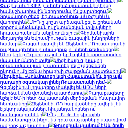
մատակարարման պայմանավորվածությունները
Փաշինյան․ TRIPP-ը կփոխի Հայաստանի դիրքը
համաշխարհային ներդրումային քարտեզում
Տղամարդը ծեծել է շտապօգնության բժշկին և
վարորդին
ՄԻՊ-ը կոշտ արձագանքել է․ քրեական
գործով անձնական ու ընտանեկան տվյալների
հրապարակումն անընդունելի է
Գերմանիային
մեղադրել են Եվրամիության գազային խնդիրների
համար
Բացահայտվել են Զելենսկու՝ Ռուսաստանի
դաշնակցի հետ բանակցությունների թեմաները
Մեդվեդևը Ուրսուլա ֆոն դեր Լայենին արտասովոր
մականուններ է տվել
Սիցիլիայի գլխավոր
օդանավակայանը դադարեցրել է չվերթների
ընդունումը Էթնա հրաբխի ժայթքման պատճառով
Մեդվեդև․ «Արևմուտքը կլքի Հայաստանին, երբ այն
դադարի օգտակար լինել Ռուսաստանի դեմ»
Գելենջիկում լողափերը փակվել են ԱԹՍ-ների
հարձակման վտանգի պատճառով
Քաղաքագետը
նշել է ԵՄ-ի հետ Հայաստանի մերձեցման հնարավոր
հետևանքը
Զելենսկի․ ՌԴ հարվածները ավերել են
էլեկտրակայաններ, հիվանդանոցներ ու
համալսարաններ
Ի՞նչ է Patriot հրթիռային
համակարգը և ինչու են դրա պաշարները սպառվում
ամբողջ աշխարհում
Թուրքիան փակում է Սև ծովի