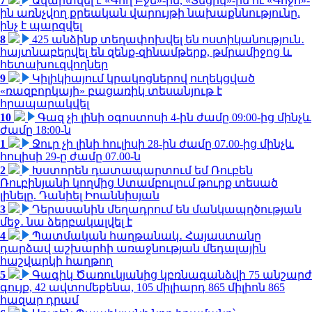
7
Ավարտվել է «Գող Բջե»-ին, «Տեցիկ»-ին ու «Գոջո»-
ին առնչվող քրեական վարույթի նախաքննությունը.
ինչ է պարզվել
8
425 անձինք տեղափոխվել են ոստիկանություն․
հայտնաբերվել են զենք-զինամթերք, թմրամիջոց և
հետախուզվողներ
9
Կիլիկիայում կրակոցներով ուղեկցված
«ռազբորկայի» բացառիկ տեսանյութ է
հրապարակվել
10
Գազ չի լինի օգոստոսի 4-ին ժամը 09:00-ից մինչև
ժամը 18:00-ն
1
Ջուր չի լինի հուլիսի 28-ին ժամը 07.00-ից մինչև
հուլիսի 29-ը ժամը 07.00-ն
2
Խստորեն դատապարտում եմ Ռուբեն
Ռուբինյանի կողմից Ստամբուլում թուրք տեսած
լինելը. Դանիել Իոաննիսյան
3
Դերասանին մեղադրում են մանկապղծության
մեջ․ նա ձերբակալվել է
4
Պատմական հաղթանակ․ Հայաստանը
դարձավ աշխարհի առաջնության մեդալային
հաշվարկի հաղթող
5
Գագիկ Ծառուկյանից կբռնագանձվի 75 անշարժ
գույք, 42 ավտոմեքենա, 105 միլիարդ 865 միլիոն 865
հազար դրամ