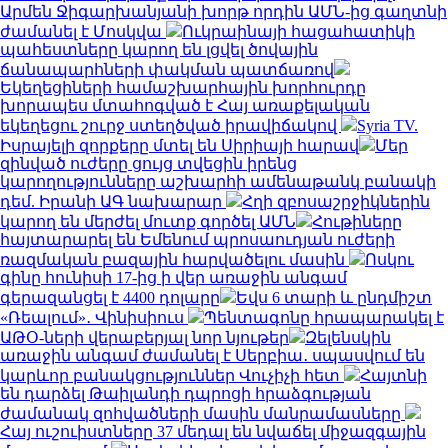
Արմեն Ջիգարխանյանի խորթ որդին ԱՄՆ-ից գաղտնի
ժամանել է Մոսկվա
Ուկրաինայի հացահատիկի
պահեստները կարող են լցվել ծովային
ճանապարհների փակման պատճառով
Եկեղեցիների համաշխարհային խորհուրդը
խորապես մտահոգված է Հայ առաքելական
եկեղեցու շուրջ ստեղծված իրավիճակով
Syria TV.
Իսրայելի զորքերը մտել են Սիրիայի հարավ
Մեր
զինված ուժերը ցույց տվեցին իրենց
կարողությունները աշխարհի ամենաթանկ բանակի
դեմ. Իրանի ԱԳ նախարար
Հղի զբոսաշրջիկներին
կարող են մերժել մուտք գործել ԱՄՆ
Հութիները
հայտարարել են Եմենում պրոսաուդյան ուժերի
ռազմական բազային հարվածելու մասին
Ոսկու
գինը հունիսի 17-ից ի վեր առաջին անգամ
գերազանցել է 4400 դոլարը
Եվս 6 տարի և ընդմիշտ
«Ռեալում»․ Վինիսիուս
Պենտագոնը հրապարակել է
ԱԹՕ-ների վերաբերյալ նոր նյութեր
Զելենսկին
առաջին անգամ ժամանել է Սերբիա․ սպասվում են
կարևոր բանակցություններ Վուչիչի հետ
Հայտնի
են դարձել Թաիլանդի դպրոցի հրաձգության
ժամանակ զոհվածների մասին մանրամասները
Հայ ուշուիստները 37 մեդալ են նվաճել միջազգային