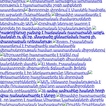
մրցաշարում
Սլովակիայի արևելքում արտակարգ
դրություն է հայտարարվել շոգի ալիքների
պատճառով
Ֆյոդորովը փորձում է Մասկին համոզել,
որ աջակցի Ուկրաինային
Թրամփը սպառնացել է
արգելափակել շվեյցարական ժամացույցների
ներմուծումը ԱՄՆ
Հորմուզի նեղուցը կարող է
կորցնել իր ռազմավարական նշանակությունը
Կաթողիկոսը չպետք է հայկական դատարանի առջև
կանգնի ու վե՛րջ, մնացածը քննարկման հարց չի․
փաստաբան (տեսանյութ)
Reuters. Իսպանիան
սպառնում է Իտալիային սահմանային
վերահսկողության համար պատասխան միջոցներով
Միշուստինը հայտարարել է ԵԱՏՄ-ում
մարքեթփլեյսների աշխատանքի միասնական
կանոնների մասին
El Mundo. Իսպանական
նավատորմը միգրացիոն ճգնաժամի ֆոնին
ուժեղացրել է իր ներկայությունը Սեուտայում
Փրկարարները հայտնաբերել են մոլորված
զբոսաշրջիկներին
ԱՄՆ Սենատը հավանություն է
տվել Ռուսաստանի դեմ նոր պատժամիջոցների
մասին օրինագծին
31-ամյա ամուսինը խանդի հողի
վրա դանակահարել է կնոջը
Թրամփը հայտարարել
է, որ կարող է դառնալ Միացյալ Նահանգների վերջին
հանրապետական ​​նախագահը
Ռուբեն Ռուբինյանը