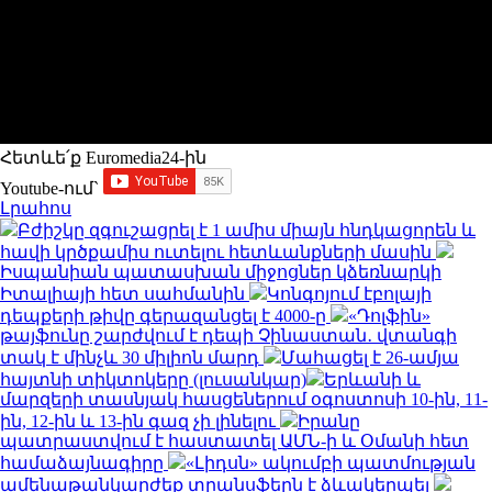
Հետևե՛ք Euromedia24-ին
Youtube-ում`
Լրահոս
Բժիշկը զգուշացրել է 1 ամիս միայն հնդկացորեն և
հավի կրծքամիս ուտելու հետևանքների մասին
Իսպանիան պատասխան միջոցներ կձեռնարկի
Իտալիայի հետ սահմանին
Կոնգոյում էբոլայի
դեպքերի թիվը գերազանցել է 4000-ը
«Դոլֆին»
թայֆունը շարժվում է դեպի Չինաստան․ վտանգի
տակ է մինչև 30 միլիոն մարդ
Մահացել է 26-ամյա
հայտնի տիկտոկերը (լուսանկար)
Երևանի և
մարզերի տասնյակ հասցեներում օգոստոսի 10-ին, 11-
ին, 12-ին և 13-ին գազ չի լինելու
Իրանը
պատրաստվում է հաստատել ԱՄՆ-ի և Օմանի հետ
համաձայնագիրը
«Լիդսն» ակումբի պատմության
ամենաթանկարժեք տրանսֆերն է ձևակերպել