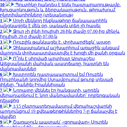
10
Պուտինը հանդես է եկել հայտարարությամբ.
Խուզարկություն և ձերբակալություն․ թիրախում՝
ընդդիմադիրները (տեսանյութ)
1
Սոչի մեկնող ինքնաթիռը ճանապարհին
անցկացրել է մեկ օր, սակայն տեղ չի հասել
2
Ջուր չի լինի հուլիսի 28-ին ժամը 07.00-ից մինչև
հուլիսի 29-ը ժամը 07.00-ն
3
Ռուբլին թանկացել է․ փոխարժեքն՝ այսօր
4
Չինաստանում աշխարհում առաջին անգամ
մարդուն փոխպատվաստվել է խոզի մի քանի օրգան
5
Ո՞րն է սիրված արտիստ Արտաշես
Ալեքսանյանի մահվան պատճառը. հայտնի են
մանրամասներ
6
Խստորեն դատապարտում եմ Ռուբեն
Ռուբինյանի կողմից Ստամբուլում թուրք տեսած
լինելը. Դանիել Իոաննիսյան
7
Նորայրը մեկնել էր հանգստի, արդեն
վերադառնում է. նոր մանրամասներ՝ ողբերգական
դեպքից
8
1/15 ընտրատեղամասում վերահաշվարկի
արդյունքում 19 քվեաթերթիկներից 7-ը ճանաչվել է
վավեր
9
Շառաչուն ապտակ՝ «զորավար» Սուրեն