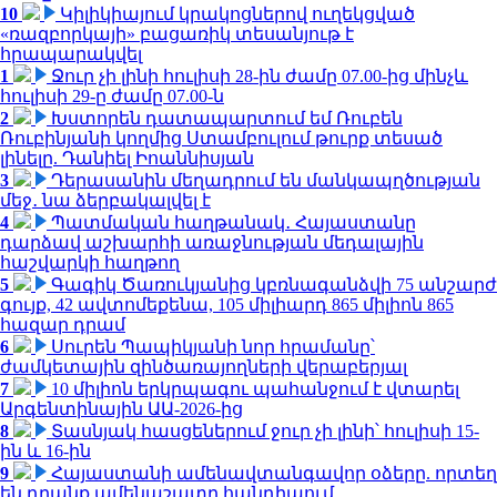
10
Կիլիկիայում կրակոցներով ուղեկցված
«ռազբորկայի» բացառիկ տեսանյութ է
հրապարակվել
1
Ջուր չի լինի հուլիսի 28-ին ժամը 07.00-ից մինչև
հուլիսի 29-ը ժամը 07.00-ն
2
Խստորեն դատապարտում եմ Ռուբեն
Ռուբինյանի կողմից Ստամբուլում թուրք տեսած
լինելը. Դանիել Իոաննիսյան
3
Դերասանին մեղադրում են մանկապղծության
մեջ․ նա ձերբակալվել է
4
Պատմական հաղթանակ․ Հայաստանը
դարձավ աշխարհի առաջնության մեդալային
հաշվարկի հաղթող
5
Գագիկ Ծառուկյանից կբռնագանձվի 75 անշարժ
գույք, 42 ավտոմեքենա, 105 միլիարդ 865 միլիոն 865
հազար դրամ
6
Սուրեն Պապիկյանի նոր հրամանը՝
ժամկետային զինծառայողների վերաբերյալ
7
10 միլիոն երկրպագու պահանջում է վտարել
Արգենտինային ԱԱ-2026-ից
8
Տասնյակ հասցեներում ջուր չի լինի՝ հուլիսի 15-
ին և 16-ին
9
Հայաստանի ամենավտանգավոր օձերը. որտեղ
են դրանք ամենաշատը հանդիպում