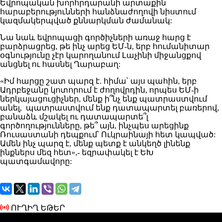
Եվրոպական խորհրդարանի արտաքին
հարաբերությունների հանձնաժողովի նիստում
կազմակերպված քննարկման ժամանակ:
Նա նաև եվրոպացի գործիչների առաջ հարց է
բարձրացրեց, թե ինչ արեց ԵՄ-ն, երբ հումանիտար
օգնությունը չէր կարողանում Լաչինի միջանցքով
անցնել ու հասնել Ղարաբաղ:
«Իմ հարցը շատ պարզ է. հիմա՝ այս պահին, երբ
Ադրբեջանը կոտորում է ժողովրդին, որպես ԵՄ-ի
ներկայացուցիչներ, մենք ի՞նչ ենք պատրաստվում
անել, պատրաստվում ենք դատապարտել բառերով,
բանաձև մշակել ու դատապարտե՞լ
գործողությունները, թե՞ այն, ինչպես արեցինք
Ռուսաստանի դեպքում՝ Ուկրաինայի հետ կապված:
Ամեն ինչ պարզ է, մենք պետք է անկեղծ լինենք
ինքներս մեզ հետ»,- եզրափակել է ԵԽ
պատգամավորը:
ՈՒՂԻՂ ԵԹԵՐ