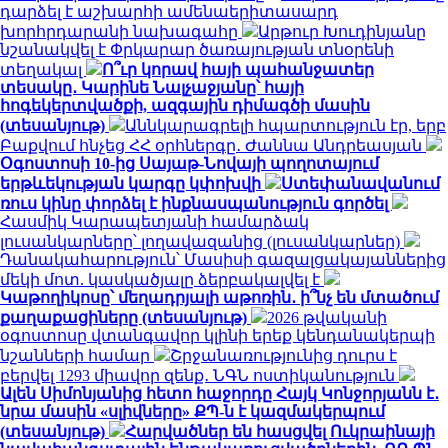
դարձել է աշխարհի ամենաերիտասարդ
խորհրդարանի նախագահը
Արթուր Խուդինյանը
նշանակվել է Փրկարար ծառայության տնօրենի
տեղակալ
Ո՞ւր կորավ հայի պահանջատեր
տեսակը․ Կարինե Նալչաջյանը՝ հայի
հոգեկերտվածքի, ազգային դիմագծի մասին
(տեսանյութ)
Աննկարագրելի հպարտություն էր, երբ
Բաքվում հնչեց ՀՀ օրհներգը․ Ժաննա Անդրեասյան
Օգոստոսի 10-ից Սայաթ-Նովայի պողոտայում
երթևեկության կարգը կփոխվի
Ստեփանավանում
ռուս կինը փորձել է ինքնասպանություն գործել
Հասմիկ Կարապետյանի համարձակ
լուսանկարները՝ լողավազանից (լուսանկարներ)
Դանակահարություն՝ Մասիսի գազալցակայաններից
մեկի մոտ. կասկածյալը ձերբակալվել է
Կաթողիկոսը՝ մեղադրյալի աթոռին․ ի՞նչ են մտածում
քաղաքացիները (տեսանյութ)
2026 թվականի
օգոստոսը վտանգավոր կլինի երեք կենդանակերպի
նշանների համար
Շրջանառությունից դուրս է
բերվել 1293 միավոր զենք․ ՆԳՆ ոստիկանություն
Ալեն Սիմոնյանից հետո հաջորդը Հայկ Կոնջորյանն է․
նրա մասին «սլիվները» ՔՊ-ն է կազմակերպում
(տեսանյութ)
Հարվածներ են հասցվել Ուկրաինայի