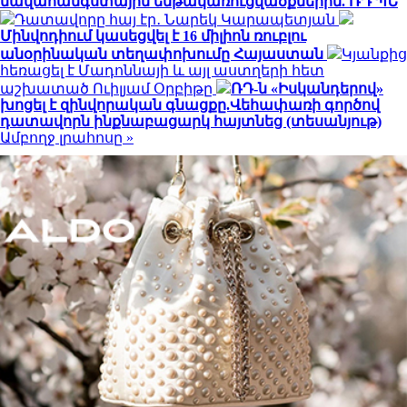
նավահանգստային ենթակառուցվածքներին. ՌԴ ՊՆ
Դատավորը հայ էր․ Նարեկ Կարապետյան
Մինվոդիում կասեցվել է 16 միլիոն ռուբլու
անօրինական տեղափոխումը Հայաստան
Կյանքից
հեռացել է Մադոննայի և այլ աստղերի հետ
աշխատած Ուիլյամ Օրբիթը
ՌԴ-ն «Իսկանդերով»
խոցել է զինվորական գնացքը.Վեհափառի գործով
դատավորն ինքնաբացարկ հայտնեց (տեսանյութ)
Ամբողջ լրահոսը »