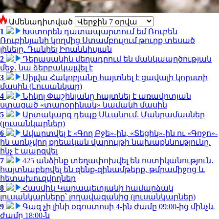
Ամենադիտված
1
Խստորեն դատապարտում եմ Ռուբեն
Ռուբինյանի կողմից Ստամբուլում թուրք տեսած
լինելը. Դանիել Իոաննիսյան
2
Դերասանին մեղադրում են մանկապղծության
մեջ․ նա ձերբակալվել է
3
Սիլվա Հակոբյանը հայտնել է ցավալի կորստի
մասին (Լուսանկար)
4
Նիկոլ Փաշինյանը հայտնել է առավոտյան
ստացած «տարօրինակ» նամակի մասին
5
Արտակարգ դեպք Սևանում. Մանրամասներ
(լուսանկարներ)
6
Ավարտվել է «Գող Բջե»-ին, «Տեցիկ»-ին ու «Գոջո»-
ին առնչվող քրեական վարույթի նախաքննությունը.
ինչ է պարզվել
7
425 անձինք տեղափոխվել են ոստիկանություն․
հայտնաբերվել են զենք-զինամթերք, թմրամիջոց և
հետախուզվողներ
8
Հասմիկ Կարապետյանի համարձակ
լուսանկարները՝ լողավազանից (լուսանկարներ)
9
Գազ չի լինի օգոստոսի 4-ին ժամը 09:00-ից մինչև
ժամը 18:00-ն