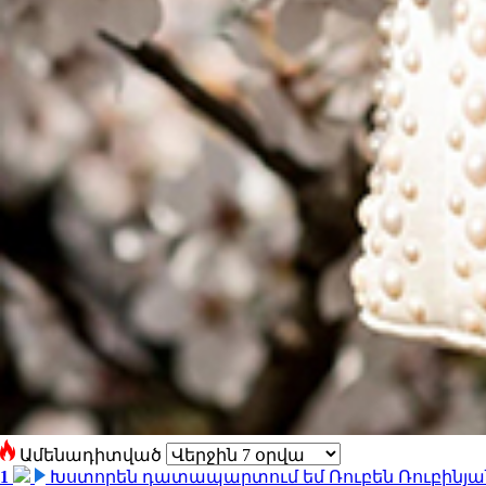
Ամենադիտված
1
Խստորեն դատապարտում եմ Ռուբեն Ռուբինյանի