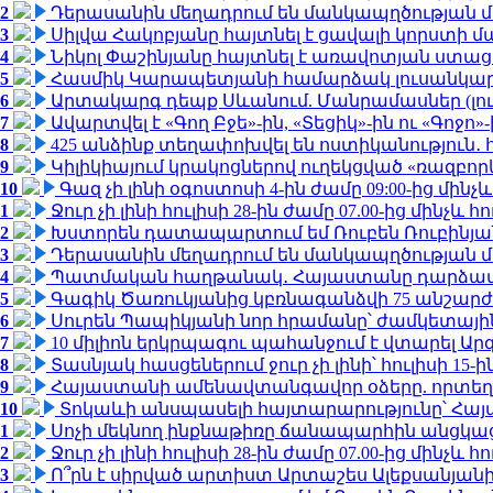
2
Դերասանին մեղադրում են մանկապղծության մե
3
Սիլվա Հակոբյանը հայտնել է ցավալի կորստի մ
4
Նիկոլ Փաշինյանը հայտնել է առավոտյան ստ
5
Հասմիկ Կարապետյանի համարձակ լուսանկարն
6
Արտակարգ դեպք Սևանում. Մանրամասներ (լո
7
Ավարտվել է «Գող Բջե»-ին, «Տեցիկ»-ին ու «Գոջ
8
425 անձինք տեղափոխվել են ոստիկանություն․
9
Կիլիկիայում կրակոցներով ուղեկցված «ռազբո
10
Գազ չի լինի օգոստոսի 4-ին ժամը 09:00-ից մինչև
1
Ջուր չի լինի հուլիսի 28-ին ժամը 07.00-ից մինչև հո
2
Խստորեն դատապարտում եմ Ռուբեն Ռուբինյանի
3
Դերասանին մեղադրում են մանկապղծության մե
4
Պատմական հաղթանակ․ Հայաստանը դարձավ 
5
Գագիկ Ծառուկյանից կբռնագանձվի 75 անշարժ գո
6
Սուրեն Պապիկյանի նոր հրամանը՝ ժամկետային
7
10 միլիոն երկրպագու պահանջում է վտարել Արգ
8
Տասնյակ հասցեներում ջուր չի լինի՝ հուլիսի 15-ին
9
Հայաստանի ամենավտանգավոր օձերը. որտեղ
10
Տոկաևի անսպասելի հայտարարությունը՝ Հայ
1
Սոչի մեկնող ինքնաթիռը ճանապարհին անցկացրե
2
Ջուր չի լինի հուլիսի 28-ին ժամը 07.00-ից մինչև հո
3
Ո՞րն է սիրված արտիստ Արտաշես Ալեքսանյա