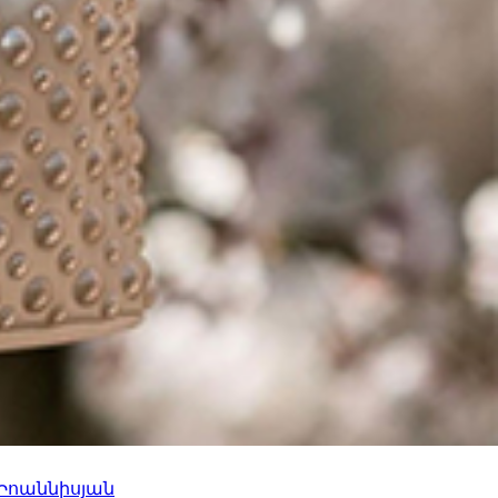
 Իոաննիսյան