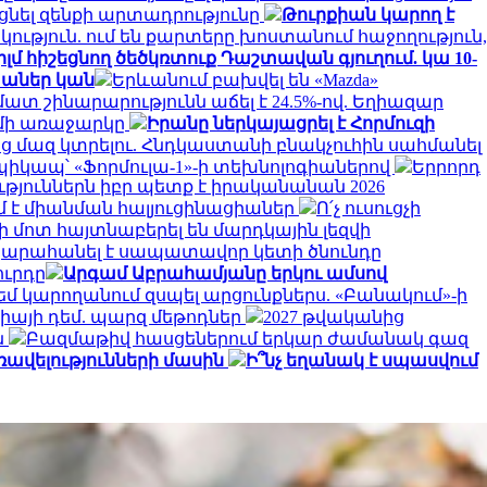
նել զենքի արտադրությունը
Թուրքիան կարող է
ություն. ում են քարտերը խոստանում հաջողություն,
 հիշեցնող ծեծկռտուք Դաշտավան գյուղում. կա 10-
խաներ կան
Երևանում բախվել են «Mazda»
մատ շինարարությունն աճել է 24.5%-ով. Եղիազար
ւմի առաջարկը
Իրանը ներկայացրել է Հորմուզի
ց մազ կտրելու. Հնդկաստանի բնակչուհին սահմանել
պիկապ՝ «Ֆորմուլա-1»-ի տեխնոլոգիաներով
Երրորդ
յուններն իբր պետք է իրականանան 2026
մ է միանման հալյուցինացիաներ
Ո՛չ ուսուցչի
 մոտ հայտնաբերել են մարդկային լեզվի
կարահանել է սապատավոր կետի ծնունդը
ուրդը
Արգամ Աբրահամյանը երկու ամսով
եմ կարողանում զսպել արցունքներս. «Բանակում»-ի
գիայի դեմ. պարզ մեթոդներ
2027 թվականից
ն
Բազմաթիվ հասցեներում երկար ժամանակ գազ
ավելությունների մասին
Ի՞նչ եղանակ է սպասվում