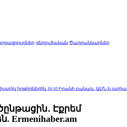
րցազրույցներ
Վերլուծական
Ծաղրանկարներ
թիռներին
16:10
Իրանի բանակ․ ԱՄՆ-ն ստիպված կլինի հա
ործընթացին․ Էքրեմ
 Ermenihaber.am