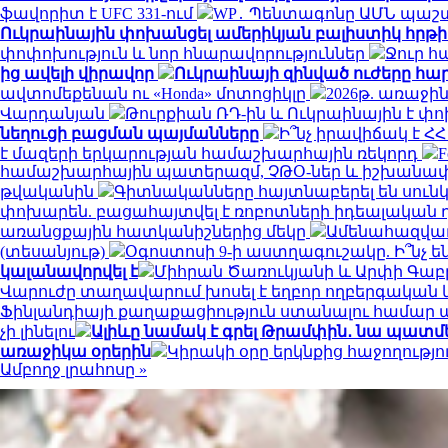
ֆավորիտ է UFC 331-ում
WP․ Պենտագոնը ԱՄՆ պաշտ
Ուկրաինային փոխանցել ամերիկյան բալիստիկ հրթի
փոփոխություն և նոր հնարավորություններ
Ջուր հ
ից ավելի վիրավոր
Ուկրաինայի զինված ուժերը հար
ավտոմեքենան ու «Honda» մոտոցիկլը
2026թ. առաջին
Վարդանյան
Թուրքիան ՌԴ-ին և Ուկրաինային է 
նեղուցի բացման պայմանները
Ի՞նչ իրավիճակ է 
է մազերի երկարության համաշխարհային ռեկորդ
համաշխարհային պատերազմ, ՉԹՕ-ներ և իշխանափոխ
թվականին
Գիտնականները հայտնաբերել են սունկ
փոխարեն. բացահայտվել է ռոբոտների իդեալական 
առանցքային հատկանիշներից մեկը
Ամենահազվադ
(տեսանյութ)
Օգոստոսի 9-ի աստղագուշակը. Ի՞նչ են
կալանավորվել է
Միհրան Ծառուկյանի և Արփի Գաբր
Վարուժը տաղավարում խոսել է եղբոր ողբերգական
Ֆինլանդիայի քաղաքացիություն ստանալու համար պե
չի լինելու
Ալիևը նամակ է գրել Թրամփին․ նա պատ
առաջիկա օրերին
Կիրակի օրը երկնքից հաջողությ
Ամբողջ լրահոսը »