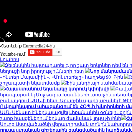
Հետևե՛ք Euromedia24-ին
Youtube-ում`
Լրահոս
Զելենսկին հայտարարել է, որ շատ երկրներ դեմ ե
նեղուցի նոր իրողությունների հետ
Նոր մանրամասն
«Ինտեր Մայամիին»․ «Մոնտերեյը» հաղթեց 90+7-ին
շրջապատի նկատմամբ
Ֆինլանդիայի սահմանապա
Հայաստանում եղանակը կտրուկ կփոխվի
Բավակ
հրապարակել Մոջթաբա Խամենեիի առաջին տեսանյո
բանակցում ԱՄՆ-ի հետ․ Արաղչին պարզաբանել է Թ
Ուկրաինայում ահազանգում են ՀՕՊ-ի խնդիրների մ
ԱՄՆ Սենատ է ներկայացվել Լիբանանին օգնելու օրի
շարք հասցեներում երկար ժամանակ լույս չի լինի
Հա
Սուրբ Աստվածածնի վերափոխման տոնին նախորդ
ռուսաստանյան գիշերային զանգվածային հարձակմ