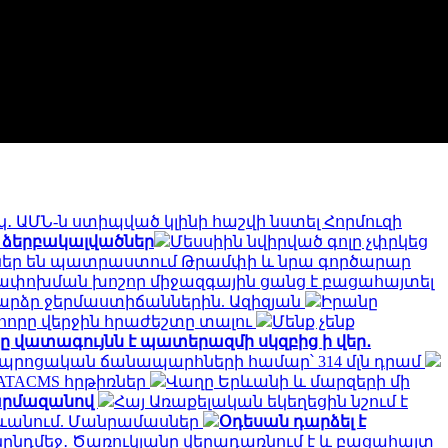
․ ԱՄՆ-ն ստիպված կլինի հաշվի նստել Հորմուզի
 ձերբակալվածներ
Մեսսիին նվիրված գոլը չփրկեց
ւններ են պատրաստում Թրամփի և նրա գործարար
ափոխման խոշոր միջազգային ցանց է բացահայտել
արձր ջերմաստիճաններին. Ազիզյան
Իրանը
 հորը վերջին հրաժեշտը տալու
Մենք չենք
 վատագույնն է պատերազմի սկզբից ի վեր․
․ դպրոցական ճանապարհների համար՝ 314 մլն դրամ
 ATACMS հրթիռներ
Վաղը Երևանի և մարզերի մի
Շարմազանով
Հայ Առաքելական եկեղեցին նշում է
ևանում. Մանրամասներ
Օդեսան դարձել է
ընդմեջ․ Ծառուկյանը վերադառնում է և բացահայտ