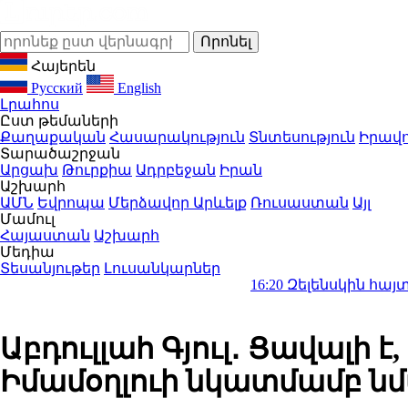
Հայերեն
Русский
English
Լրահոս
Ըստ թեմաների
Քաղաքական
Հասարակություն
Տնտեսություն
Իրավո
Տարածաշրջան
Արցախ
Թուրքիա
Ադրբեջան
Իրան
Աշխարհ
ԱՄՆ
Եվրոպա
Մերձավոր Արևելք
Ռուսաստան
Այլ
Մամուլ
Հայաստան
Աշխարհ
Մեդիա
Տեսանյութեր
Լուսանկարներ
16:20
Զելենսկին հայտարարել է, 
Աբդուլլահ Գյուլ․ Ցավալի է
Իմամօղլուի նկատմամբ նմա