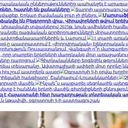
պանական ընկերություններից պահանջել է արագաց
ռներ․ հայտնի են քանակները
Տարոյի աստղագուշակ
ավաքեք. Երկար ժամանակ ջուր չի լինելու
Մարտաֆիլմ
ձակվել են Բելգորոդի վրա․ Վիրավորների թվում երե
 կիսամյակի տվյալներով 2025թ. նույն ամիսների համե
փոխանցել ռազմական գործողությունների մորատորիո
ՀՀ ավտոճանապարհներին և Լարսում
11 տարի առան
Ford-ը պատրաստում է «ժողովրդական» էլեկտրական 
ություն Ռուսաստանում․ Վանգայի ո՞ր մարգարեութ
, որը տարբեր երկրների մարդկանց մոտ առաջացնու
դերը դպրոցում
Գիտնականները երգեցիկ թռչունների
եպ տեսարանը․ Ավստրալիայի ափերի մոտ դրոնը ն
 հուշում աստղերն այսօր
Օգոստոսի 9-ի օրվա խորհ
իելյանի հանգիստը՝ Շանհայում (Լուսանկարներ)
Չ
 կորստի մասին
Ինչպե՞ս պայքարել սեզոնային ալեր
տք է հանձնել երկրի մասին գիտելիքների քննությու
մել է Հայաստանի հետ խաղաղության տնտեսական առ
ուն կթափվի․ օգոստոսի 9-ի աստղագուշակ