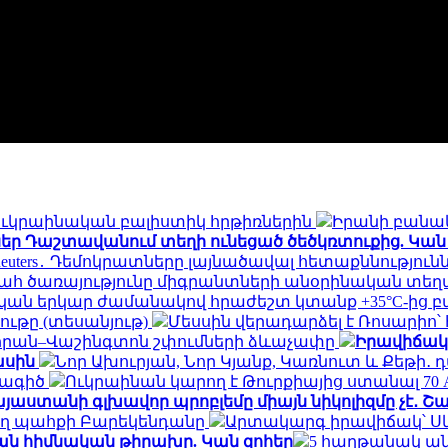
ն ուկրաինական բալիստիկ հրթիռներին
Իրանի բանակ
եր Դաշտավանում տեղի ունեցած ծեծկռտուքից. Կան
Reuters․ Դեմոկրատները լայնածավալ հետաքննությո
հ ծառայությունը միգրանտների անօրինական տեղ
ան երկար ժամանակով հրաժեշտ կտանք +35°C-ից բ
ւթը (տեսանյութ)
Մեսսին վերադարձել է Ռոսարիո՝
եհրան–Վաշինգտոն շփումների ձևաչափը
Իրավիճակը
ասին
Նոր Ախուրյան, Նոր Կյանք, Կառնուտ և Քեթի
նագիծ
Ուկրաինան կարող է Թուրքիայից ստանալ 70
յաստանի գլխավոր պրոբլեմը միայն նիկոլիզմը չէ․ 
ող պահքի Բարեկենդանը
Արտակարգ իրավիճակ՝ Ս
ան հիմնական թիրախը. Կան զոհեր
5 հաղթանակ ան