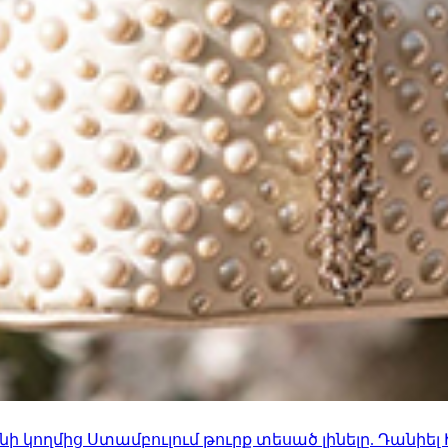
 կողմից Ստամբուլում թուրք տեսած լինելը. Դանիել