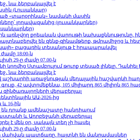
ջ․ նա ձերբակալվել է
ասին (Լուսանկար)
ացած «տարօրինակ» նամակի մասին
երը՝ լողավազանից (լուսանկարներ)
ւսանկարներ)
ո»-ին առնչվող քրեական վարույթի նախաքննությունը. ի
 հայտնաբերվել են զենք-զինամթերք, թմրամիջոց և հ
րկայի» բացառիկ տեսանյութ է հրապարակվել
 ժամը 18:00-ն
ւլիսի 29-ը ժամը 07.00-ն
 կողմից Ստամբուլում թուրք տեսած լինելը. Դանիել
ջ․ նա ձերբակալվել է
աշխարհի առաջնության մեդալային հաշվարկի հաղ
ւյք, 42 ավտոմեքենա, 105 միլիարդ 865 միլիոն 865 հ
 զինծառայողների վերաբերյալ
ենտինային ԱԱ-2026-ից
 և 16-ին
 են դրանք ամենաշատը հանդիպում
աստանի և Ադրբեջանի վերաբերյալ
լ է մեկ օր, սակայն տեղ չի հասել
ւլիսի 29-ը ժամը 07.00-ն
նի մահվան պատճառը. հայտնի են մանրամասներ