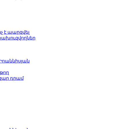
նչ է պարզվել
ետախուզվողներ
 Իոաննիսյան
թող
ազար դրամ