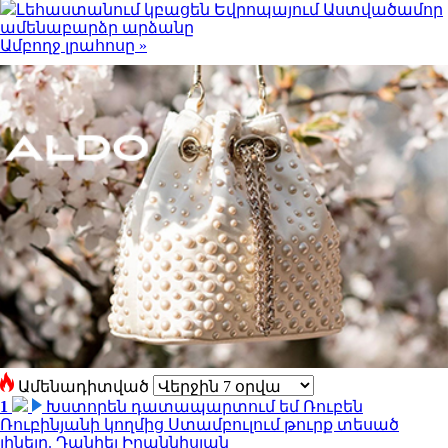
Լեհաստանում կբացեն Եվրոպայում Աստվածամոր
ամենաբարձր արձանը
Ամբողջ լրահոսը »
Ամենադիտված
1
Խստորեն դատապարտում եմ Ռուբեն
Ռուբինյանի կողմից Ստամբուլում թուրք տեսած
լինելը. Դանիել Իոաննիսյան