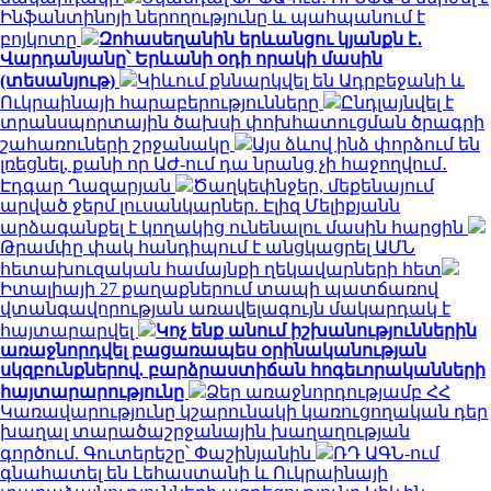
Ինֆանտինոյի ներողությունը և պահպանում է
բոյկոտը
Զոհասեղանին երևանցու կյանքն է․
Վարդանյանը՝ Երևանի օդի որակի մասին
(տեսանյութ)
Կիևում քննարկվել են Ադրբեջանի և
Ուկրաինայի հարաբերությունները
Ընդլայնվել է
տրանսպորտային ծախսի փոխհատուցման ծրագրի
շահառուների շրջանակը
Այս ձևով ինձ փորձում են
լռեցնել, քանի որ ԱԺ-ում դա նրանց չի հաջողվում․
Էդգար Ղազարյան
Ծաղկեփնջեր, մեքենայում
արված ջերմ լուսանկարներ. Էլիզ Մելիքյանն
արձագանքել է կողակից ունենալու մասին հարցին
Թրամփը փակ հանդիպում է անցկացրել ԱՄՆ
հետախուզական համայնքի ղեկավարների հետ
Իտալիայի 27 քաղաքներում տապի պատճառով
վտանգավորության առավելագույն մակարդակ է
հայտարարվել
Կոչ ենք անում իշխանություններին
առաջնորդվել բացառապես օրինականության
սկզբունքներով. բարձրաստիճան հոգեւորականների
հայտարարությունը
Ձեր առաջնորդությամբ ՀՀ
Կառավարությունը կշարունակի կառուցողական դեր
խաղալ տարածաշրջանային խաղաղության
գործում. Գուտերեշը՝ Փաշինյանին
ՌԴ ԱԳՆ-ում
գնահատել են Լեհաստանի և Ուկրաինայի