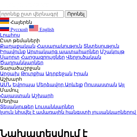
Հայերեն
Русский
English
Լրահոս
Ըստ թեմաների
Քաղաքական
Հասարակություն
Տնտեսություն
Իրավունք
Արտակարգ պատահարներ
Մշակույթ
Սպորտ
Հարցազրույցներ
Վերլուծական
Ծաղրանկարներ
Տարածաշրջան
Արցախ
Թուրքիա
Ադրբեջան
Իրան
Աշխարհ
ԱՄՆ
Եվրոպա
Մերձավոր Արևելք
Ռուսաստան
Այլ
Մամուլ
Հայաստան
Աշխարհ
Մեդիա
Տեսանյութեր
Լուսանկարներ
ւն կիսվել է ամառային հանգստի լուսանկարներով (ֆ
Նախատեսվում է