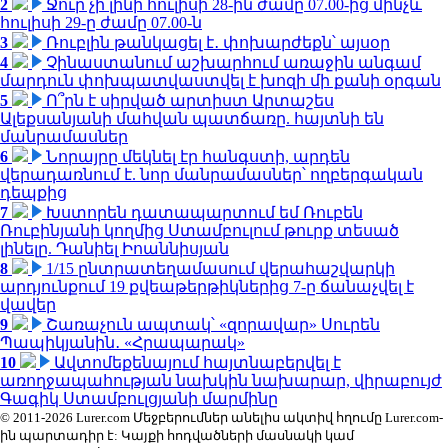
2
Ջուր չի լինի հուլիսի 28-ին ժամը 07.00-ից մինչև
հուլիսի 29-ը ժամը 07.00-ն
3
Ռուբլին թանկացել է․ փոխարժեքն՝ այսօր
4
Չինաստանում աշխարհում առաջին անգամ
մարդուն փոխպատվաստվել է խոզի մի քանի օրգան
5
Ո՞րն է սիրված արտիստ Արտաշես
Ալեքսանյանի մահվան պատճառը. հայտնի են
մանրամասներ
6
Նորայրը մեկնել էր հանգստի, արդեն
վերադառնում է. նոր մանրամասներ՝ ողբերգական
դեպքից
7
Խստորեն դատապարտում եմ Ռուբեն
Ռուբինյանի կողմից Ստամբուլում թուրք տեսած
լինելը. Դանիել Իոաննիսյան
8
1/15 ընտրատեղամասում վերահաշվարկի
արդյունքում 19 քվեաթերթիկներից 7-ը ճանաչվել է
վավեր
9
Շառաչուն ապտակ՝ «զորավար» Սուրեն
Պապիկյանին․ «Հրապարակ»
10
Ավտոմեքենայում հայտնաբերվել է
առողջապահության նախկին նախարար, վիրաբույժ
Գագիկ Ստամբուլցյանի մարմինը
© 2011-2026 Lurer.com Մեջբերումներ անելիս ակտիվ հղումը Lurer.com-
ին պարտադիր է: Կայքի հոդվածների մասնակի կամ