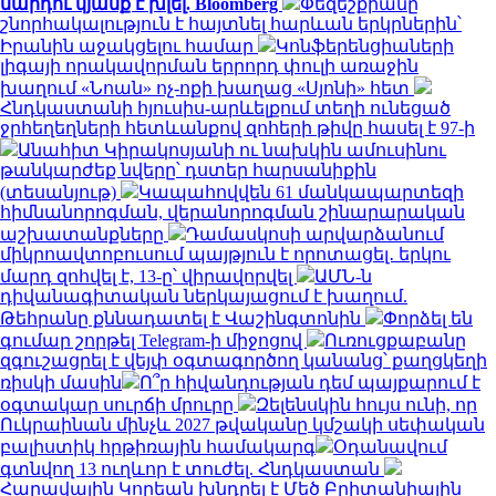
մարդու կյանք է խլել. Bloomberg
Փեզեշքիանը
շնորհակալություն է հայտնել հարևան երկրներին՝
Իրանին աջակցելու համար
Կոնֆերենցիաների
լիգայի որակավորման երրորդ փուլի առաջին
խաղում «Նոան» ոչ-ոքի խաղաց «Սյոնի» հետ
Հնդկաստանի հյուսիս-արևելքում տեղի ունեցած
ջրհեղեղների հետևանքով զոհերի թիվը հասել է 97-ի
Անահիտ Կիրակոսյանի ու նախկին ամուսինու
թանկարժեք նվերը՝ դստեր հարսանիքին
(տեսանյութ)
Կապահովվեն 61 մանկապարտեզի
հիմնանորոգման, վերանորոգման շինարարական
աշխատանքները
Դամասկոսի արվարձանում
միկրոավտոբուսում պայթյուն է որոտացել․ երկու
մարդ զոհվել է, 13-ը՝ վիրավորվել
ԱՄՆ-ն
դիվանագիտական ներկայացում է խաղում.
Թեհրանը քննադատել է Վաշինգտոնին
Փորձել են
գումար շորթել Telegram-ի միջոցով
Ուռուցքաբանը
զգուշացրել է վեյփ օգտագործող կանանց՝ քաղցկեղի
ռիսկի մասին
Ո՞ր հիվանդության դեմ պայքարում է
օգտակար սուրճի մրուրը
Զելենսկին հույս ունի, որ
Ուկրաինան մինչև 2027 թվականը կմշակի սեփական
բալիստիկ հրթիռային համակարգ
Օդանավում
գտնվող 13 ուղևոր է տուժել. Հնդկաստան
Հարավային Կորեան խնդրել է Մեծ Բրիտանիային