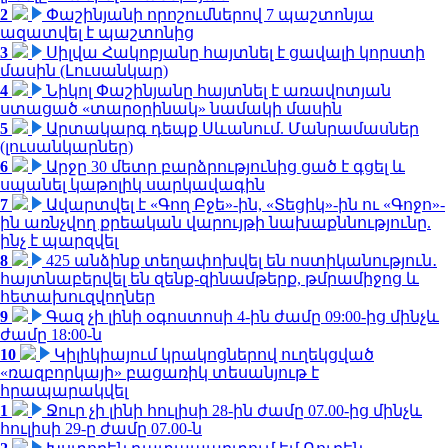
2
Փաշինյանի որոշումներով 7 պաշտոնյա
ազատվել է պաշտոնից
3
Սիլվա Հակոբյանը հայտնել է ցավալի կորստի
մասին (Լուսանկար)
4
Նիկոլ Փաշինյանը հայտնել է առավոտյան
ստացած «տարօրինակ» նամակի մասին
5
Արտակարգ դեպք Սևանում. Մանրամասներ
(լուսանկարներ)
6
Արջը 30 մետր բարձրությունից ցած է գցել և
սպանել կաթոլիկ սարկավագին
7
Ավարտվել է «Գող Բջե»-ին, «Տեցիկ»-ին ու «Գոջո»-
ին առնչվող քրեական վարույթի նախաքննությունը.
ինչ է պարզվել
8
425 անձինք տեղափոխվել են ոստիկանություն․
հայտնաբերվել են զենք-զինամթերք, թմրամիջոց և
հետախուզվողներ
9
Գազ չի լինի օգոստոսի 4-ին ժամը 09:00-ից մինչև
ժամը 18:00-ն
10
Կիլիկիայում կրակոցներով ուղեկցված
«ռազբորկայի» բացառիկ տեսանյութ է
հրապարակվել
1
Ջուր չի լինի հուլիսի 28-ին ժամը 07.00-ից մինչև
հուլիսի 29-ը ժամը 07.00-ն