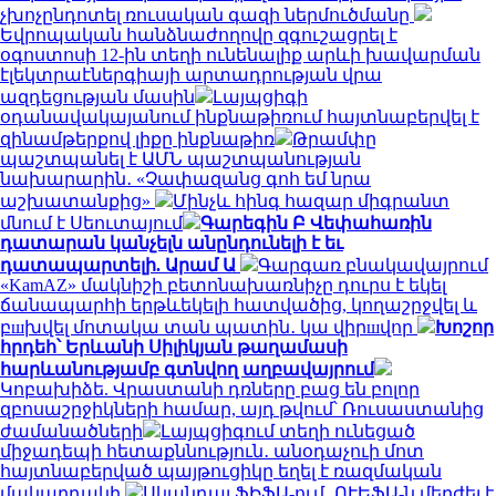
չխոչընդոտել ռուսական գազի ներմուծմանը
Եվրոպական հանձնաժողովը զգուշացրել է
օգոստոսի 12-ին տեղի ունենալիք արևի խավարման
էլեկտրաէներգիայի արտադրության վրա
ազդեցության մասին
Լայպցիգի
օդանավակայանում ինքնաթիռում հայտնաբերվել է
զինամթերքով լիքը ինքնաթիռ
Թրամփը
պաշտպանել է ԱՄՆ պաշտպանության
նախարարին․ «Չափազանց գոհ եմ նրա
աշխատանքից»
Մինչև հինգ հազար միգրանտ
մնում է Սեուտայում
Գարեգին Բ Վեփահառին
դատարան կանչելն անընդունելի է եւ
դատապարտելի. Արամ Ա
Գարգառ բնակավայրում
«KamAZ» մակնիշի բետոնախառնիչը դուրս է եկել
ճանապարհի երթևեկելի հատվածից, կողաշրջվել և
բшխվել մոտակա տան պատին․ կա վիրшվոր
Խոշոր
հրդեհ՝ Երևանի Սիլիկյան թաղամասի
հարևանությամբ գտնվող աղբավայրում
Կոբախիձե. Վրաստանի դռները բաց են բոլոր
զբոսաշրջիկների համար, այդ թվում՝ Ռուսաստանից
ժամանածների
Լայպցիգում տեղի ունեցած
միջադեպի հետաքննություն․ անօդաչուի մոտ
հայտնաբերված պայթուցիկը եղել է ռազմական
մակարդակի
Սկանդալ ՖԻՖԱ-ում․ ՈՒԵՖԱ-ն մերժել է