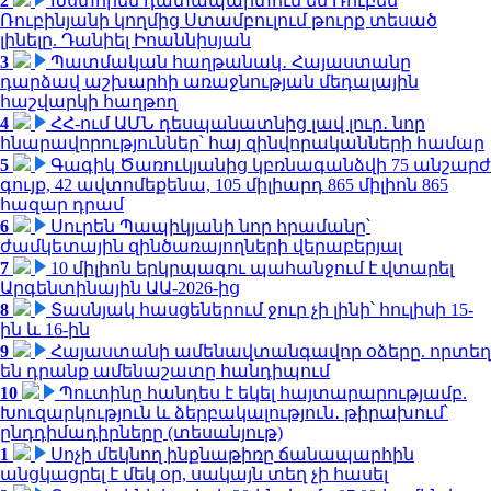
2
Խստորեն դատապարտում եմ Ռուբեն
Ռուբինյանի կողմից Ստամբուլում թուրք տեսած
լինելը. Դանիել Իոաննիսյան
3
Պատմական հաղթանակ․ Հայաստանը
դարձավ աշխարհի առաջնության մեդալային
հաշվարկի հաղթող
4
ՀՀ-ում ԱՄՆ դեսպանատնից լավ լուր․ նոր
հնարավորություններ՝ հայ զինվորականների համար
5
Գագիկ Ծառուկյանից կբռնագանձվի 75 անշարժ
գույք, 42 ավտոմեքենա, 105 միլիարդ 865 միլիոն 865
հազար դրամ
6
Սուրեն Պապիկյանի նոր հրամանը՝
ժամկետային զինծառայողների վերաբերյալ
7
10 միլիոն երկրպագու պահանջում է վտարել
Արգենտինային ԱԱ-2026-ից
8
Տասնյակ հասցեներում ջուր չի լինի՝ հուլիսի 15-
ին և 16-ին
9
Հայաստանի ամենավտանգավոր օձերը. որտեղ
են դրանք ամենաշատը հանդիպում
10
Պուտինը հանդես է եկել հայտարարությամբ.
Խուզարկություն և ձերբակալություն․ թիրախում՝
ընդդիմադիրները (տեսանյութ)
1
Սոչի մեկնող ինքնաթիռը ճանապարհին
անցկացրել է մեկ օր, սակայն տեղ չի հասել