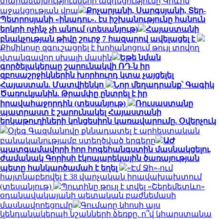
տարաձայնությունների ազդեցությունը Կիևին
աջակցության վրա
Քոչարյանի, Սարգսյանի, Տեր-
Պետրոսյանի «ինադու». էս իշխանությունը հանուն
երկրի ոչինչ չի անում (տեսանյութ)
Հայաստանի
բնակչության թիվը շուրջ 7 հազարով ավելացել է
Քիմիկոսը զգուշացրել է խոհանոցում թույլ տրվող
վտանգավոր սխալի մասին
Եթե նման
գործելակերպը շարունակվի ՌԴ-ն իր
զբոսաշրջիկներին խորհուրդ կտա չայցելել
Հայաստան. Մատվիենկո
Նոր մեղադրանք՝ Գագիկ
Ծառուկյանին. Թրամփը ընտրել է իր
իրավահաջորդին (տեսանյութ)
Ռուսաստանը
պատրաստ է շարունակել Հայաստանի
երկաթուղիների կոնցեսիոն կառավարումը. Օվերչուկ
Օլեգ Գազմանովը քննադատել է արհեստական
բանականությամբ ստեղծված երգերը
ԱԺ
պատգամավորի հոր հոգեհանգստին մասնակցելու
ժամանակ Գորիսի էկոպարեկային ծառայության
պետը հանկարծամահ է եղել
«Էմ Ջի»-ում
հայտնաբերվել է 38 վարչական իրավախախտում
(տեսանյութ)
Պուտինը թույլ է տվել «Շերեմետևո»
օդանավակայանի պետական բաժնեմասի
մասնավորեցումը
Գումարը կհոսի այս
կենդանակերպի նշանների ձեռքը. ո՞վ կհարստանա