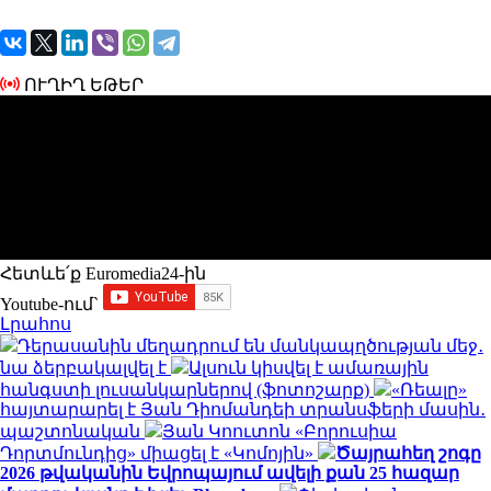
ՈՒՂԻՂ ԵԹԵՐ
Հետևե՛ք Euromedia24-ին
Youtube-ում`
Լրահոս
Դերասանին մեղադրում են մանկապղծության մեջ․
նա ձերբակալվել է
Ալսուն կիսվել է ամառային
հանգստի լուսանկարներով (ֆոտոշարք)
«Ռեալը»
հայտարարել է Յան Դիոմանդեի տրանսֆերի մասին․
պաշտոնական
Յան Կոուտոն «Բորուսիա
Դորտմունդից» միացել է «Կոմոյին»
Ծայրահեղ շոգը
2026 թվականին Եվրոպայում ավելի քան 25 հազար