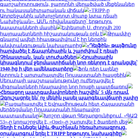
գարշահոտություն, ջարդոնի վերածված մեքենաներ
ու հակասանիտարական վիճակ
«TRIPP-ը
Ադրբեջանին անխոչընդոտ մուտք կտա դեպի
Նախիջևան»․ ԱՄՆ դիվանագետը՝ երթուղու
նպատակների մասին
Եփեսոսի Ս. Ժողովի 200
հայրապետների հիշատակության օրն է
Թրամփը
գնալով ավելի հիասթափվում է իր ներքին
անվտանգության նախարարից
«Դելֆին» թայֆունը
հարվածել է Ճապոնիային և շարժվում է դեպի
Չինաստան․ կան տուժածներ
Հյուսիսային
կիսագնդում ջերմաստիճանի նոր ռեկորդ է գրանցվել՝
1940-ից ի վեր ամենաբարձրը
Ֆոն դեր Լայենը
կտրուկ է արտահայտվել Ռուսաստանի հասցեին
Սեուտայի ​​պաշտպանությունը ուժեղացվել է
միգրանտների հնարավոր նոր հոսքի պատճառով
Հեռացող պատգամավորների հաշվին՝ 5 մլն դրամ.
Զգուշացրել են՝ ոչ մեկին չասել պարգեւավճարի չափը
Բացահայտվել է Եվրամիության հետ Հայաստանի
մերձեցմանը Ռուսաստանի հնարավոր
պատասխանը
Խոշոր վթար Գեղարքունիքում․ «ԳԱԶ
53»-ը կողաշրջվել է, «Opel»-ը շպրտվել է ծառերի մեջ
Տեղի է ունեցել Ալիև-Փաշինյան հեռախոսազրույց․
օրակարգում եղել է TRIPP երթուղու նախագիծը