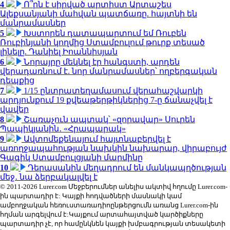
4
Ո՞րն է սիրված արտիստ Արտաշես
Ալեքսանյանի մահվան պատճառը. հայտնի են
մանրամասներ
5
Խստորեն դատապարտում եմ Ռուբեն
Ռուբինյանի կողմից Ստամբուլում թուրք տեսած
լինելը. Դանիել Իոաննիսյան
6
Նորայրը մեկնել էր հանգստի, արդեն
վերադառնում է. նոր մանրամասներ՝ ողբերգական
դեպքից
7
1/15 ընտրատեղամասում վերահաշվարկի
արդյունքում 19 քվեաթերթիկներից 7-ը ճանաչվել է
վավեր
8
Շառաչուն ապտակ՝ «զորավար» Սուրեն
Պապիկյանին․ «Հրապարակ»
9
Ավտոմեքենայում հայտնաբերվել է
առողջապահության նախկին նախարար, վիրաբույժ
Գագիկ Ստամբուլցյանի մարմինը
10
Դերասանին մեղադրում են մանկապղծության
մեջ․ նա ձերբակալվել է
© 2011-2026 Lurer.com Մեջբերումներ անելիս ակտիվ հղումը Lurer.com-
ին պարտադիր է: Կայքի հոդվածների մասնակի կամ
ամբողջական հեռուստառադիոընթերցումն առանց Lurer.com-ին
հղման արգելվում է:Կայքում արտահայտված կարծիքները
պարտադիր չէ, որ համընկնեն կայքի խմբագրության տեսակետի