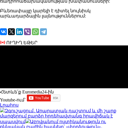
ռադիոհաճախականության խափանումների:
Բևեռափայլը կարելի է դիտել նույնիսկ
արևադարձային լայնություններում:
ՈՒՂԻՂ ԵԹԵՐ
Հետևե՛ք Euromedia24-ին
Youtube-ում`
Լրահոս
Զգուշացում․ Արարատյան դաշտում և մի շարք
մարզերում բարձր հրդեհավտանգ իրավիճակ է
սպասվում
Աբովյանում ոստիկանություն ու
քննչական բաժին հասնելը՝ «փորձություն»․