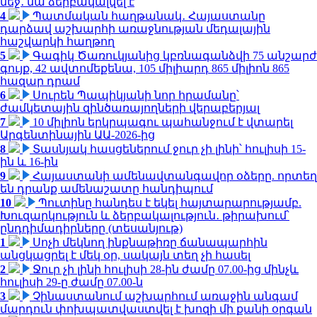
մեջ․ նա ձերբակալվել է
4
Պատմական հաղթանակ․ Հայաստանը
դարձավ աշխարհի առաջնության մեդալային
հաշվարկի հաղթող
5
Գագիկ Ծառուկյանից կբռնագանձվի 75 անշարժ
գույք, 42 ավտոմեքենա, 105 միլիարդ 865 միլիոն 865
հազար դրամ
6
Սուրեն Պապիկյանի նոր հրամանը՝
ժամկետային զինծառայողների վերաբերյալ
7
10 միլիոն երկրպագու պահանջում է վտարել
Արգենտինային ԱԱ-2026-ից
8
Տասնյակ հասցեներում ջուր չի լինի՝ հուլիսի 15-
ին և 16-ին
9
Հայաստանի ամենավտանգավոր օձերը. որտեղ
են դրանք ամենաշատը հանդիպում
10
Պուտինը հանդես է եկել հայտարարությամբ.
Խուզարկություն և ձերբակալություն․ թիրախում՝
ընդդիմադիրները (տեսանյութ)
1
Սոչի մեկնող ինքնաթիռը ճանապարհին
անցկացրել է մեկ օր, սակայն տեղ չի հասել
2
Ջուր չի լինի հուլիսի 28-ին ժամը 07.00-ից մինչև
հուլիսի 29-ը ժամը 07.00-ն
3
Չինաստանում աշխարհում առաջին անգամ
մարդուն փոխպատվաստվել է խոզի մի քանի օրգան