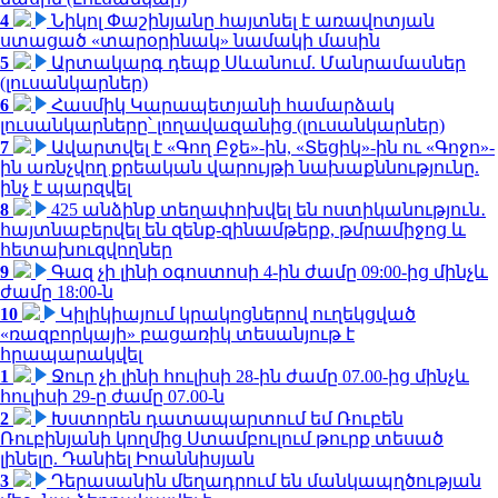
4
Նիկոլ Փաշինյանը հայտնել է առավոտյան
ստացած «տարօրինակ» նամակի մասին
5
Արտակարգ դեպք Սևանում. Մանրամասներ
(լուսանկարներ)
6
Հասմիկ Կարապետյանի համարձակ
լուսանկարները՝ լողավազանից (լուսանկարներ)
7
Ավարտվել է «Գող Բջե»-ին, «Տեցիկ»-ին ու «Գոջո»-
ին առնչվող քրեական վարույթի նախաքննությունը.
ինչ է պարզվել
8
425 անձինք տեղափոխվել են ոստիկանություն․
հայտնաբերվել են զենք-զինամթերք, թմրամիջոց և
հետախուզվողներ
9
Գազ չի լինի օգոստոսի 4-ին ժամը 09:00-ից մինչև
ժամը 18:00-ն
10
Կիլիկիայում կրակոցներով ուղեկցված
«ռազբորկայի» բացառիկ տեսանյութ է
հրապարակվել
1
Ջուր չի լինի հուլիսի 28-ին ժամը 07.00-ից մինչև
հուլիսի 29-ը ժամը 07.00-ն
2
Խստորեն դատապարտում եմ Ռուբեն
Ռուբինյանի կողմից Ստամբուլում թուրք տեսած
լինելը. Դանիել Իոաննիսյան
3
Դերասանին մեղադրում են մանկապղծության