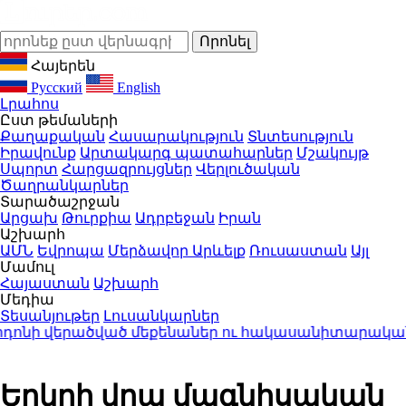
Հայերեն
Русский
English
Լրահոս
Ըստ թեմաների
Քաղաքական
Հասարակություն
Տնտեսություն
Իրավունք
Արտակարգ պատահարներ
Մշակույթ
Սպորտ
Հարցազրույցներ
Վերլուծական
Ծաղրանկարներ
Տարածաշրջան
Արցախ
Թուրքիա
Ադրբեջան
Իրան
Աշխարհ
ԱՄՆ
Եվրոպա
Մերձավոր Արևելք
Ռուսաստան
Այլ
Մամուլ
Հայաստան
Աշխարհ
Մեդիա
Տեսանյութեր
Լուսանկարներ
արդոնի վերածված մեքենաներ ու հակասանիտարական 
Երկրի վրա մագնիսական