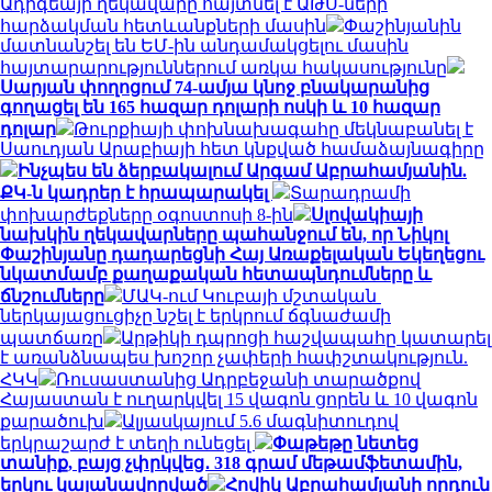
Ադիգեայի ղեկավարը հայտնել է ԱԹՍ-ների
հարձակման հետևանքների մասին
Փաշինյանին
մատնանշել են ԵՄ-ին անդամակցելու մասին
հայտարարություններում առկա հակասությունը
Սարյան փողոցում 74-ամյա կնոջ բնակարանից
գողացել են 165 հազար դոլարի ոսկի և 10 հազար
դոլար
Թուրքիայի փոխնախագահը մեկնաբանել է
Սաուդյան Արաբիայի հետ կնքված համաձայնագիրը
Ինչպես են ձերբակալում Արգամ Աբրահամյանին.
ՔԿ-ն կադրեր է հրապարակել
Տարադրամի
փոխարժեքները օգոստոսի 8-ին
Սլովակիայի
նախկին ղեկավարները պահանջում են, որ Նիկոլ
Փաշինյանը դադարեցնի Հայ Առաքելական Եկեղեցու
նկատմամբ քաղաքական հետապնդումները և
ճնշումները
ՄԱԿ-ում Կուբայի մշտական ​​
ներկայացուցիչը նշել է երկրում ճգնաժամի
պատճառը
Արթիկի դպրոցի հաշվապահը կատարել
է առանձնապես խոշոր չափերի հափշտակություն.
ՀԿԿ
Ռուսաստանից Ադրբեջանի տարածքով
Հայաստան է ուղարկվել 15 վագոն ցորեն և 10 վագոն
քարածուխ
Ալյասկայում 5.6 մագնիտուդով
երկրաշարժ է տեղի ունեցել
Փաթեթը նետեց
տանիք, բայց չփրկվեց․ 318 գրամ մեթամֆետամին,
երկու կալանավորված
Հովիկ Աբրահամյանի որդուն