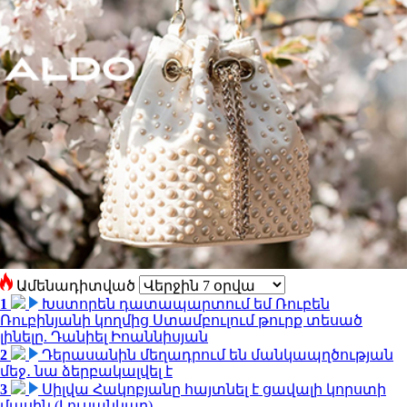
Ամենադիտված
1
Խստորեն դատապարտում եմ Ռուբեն
Ռուբինյանի կողմից Ստամբուլում թուրք տեսած
լինելը. Դանիել Իոաննիսյան
2
Դերասանին մեղադրում են մանկապղծության
մեջ․ նա ձերբակալվել է
3
Սիլվա Հակոբյանը հայտնել է ցավալի կորստի
մասին (Լուսանկար)