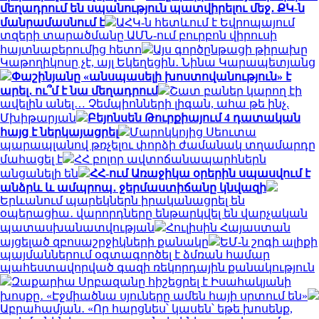
մեղադրում են սպանություն պատվիրելու մեջ․ ՔԿ-ն
մանրամասնում է
ԱՀԿ-ն հետևում է Եվրոպայում
տզերի տարածմանը ԱՄՆ-ում բուրբոն վիրուսի
հայտնաբերումից հետո
Այս գործընթացի թիրախը
Կաթողիկոսը չէ, այլ Եկեղեցին․ Նինա Կարապետյանց
Փաշինյանը «անսպասելի խոստովանություն» է
արել․ ու՞մ է նա մեղադրում
Շատ բաներ կարող էի
ավելին անել… Չեմպիոնների լիգան, ահա թե ինչ.
Մխիթարյան
Բեյոնսեն Թուրքիայում 4 դատական
հայց է ներկայացրել
Մարոկկոյից Սեուտա
պարապլանով թռչելու փորձի ժամանակ տղամարդը
մահացել է
ՀՀ բոլոր ավտոճանապարհներն
անցանելի են
ՀՀ-ում Առաջիկա օրերին սպասվում է
անձրև և ամպրոպ․ ջերմաստիճանը կնվազի
Երևանում պարեկներն իրականացրել են
օպերացիա․ վարորդները ենթարկվել են վարչական
պատասխանատվության
Հուլիսին Հայաստան
այցելած զբոսաշրջիկների քանակը
ԵՄ-ն շոգի ալիքի
պայմաններում օգտագործել է ձմռան համար
պահեստավորված գազի ռեկորդային քանակություն
Զաքարիա Սրբազանը հիշեցրել է Իսահակյանի
խոսքը․ «Էջմիածնա սյուները ամեն հայի սրտում են»
Աբրահամյան․ «Որ հարցնես՝ կասեն՝ եթե խոսենք,