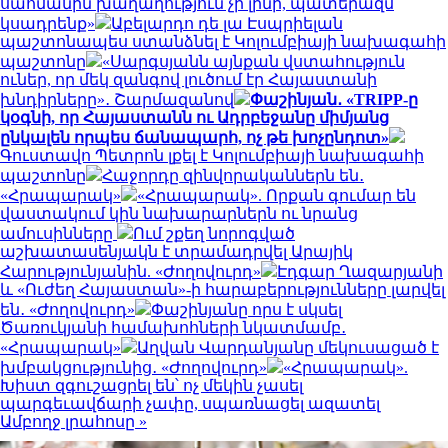
սահմանին խաղաղություն չի լինի, պատերազմ
կսադրենք»
Աբելարդո դե լա Էսպրիելան
պաշտոնապես ստանձնել է Կոլումբիայի նախագահի
պաշտոնը
«Սարգսյանն այնքան վստահություն
ուներ, որ մեկ զանգով լուծում էր Հայաստանի
խնդիրները»․ Շարմազանով
Փաշինյան․ «TRIPP-ը
կօգնի, որ Հայաստանն ու Ադրբեջանը միմյանց
ընկալեն որպես ճանապարհ, ոչ թե խոչընդոտ»
Գուստավո Պետրոն լքել է Կոլումբիայի նախագահի
պաշտոնը
Հաջորդը զինվորականներն են․
«Հրապարակ»
«Հրապարակ». Որքան գումար են
վաստակում կին նախարարներն ու նրանց
ամուսինները
Ում շքեղ նորոգված
աշխատասենյակն է տրամադրվել Արայիկ
Հարությունյանին. «Ժողովուրդ»
Էդգար Ղազարյանի
և «Ուժեղ Հայաստան»-ի հարաբերությունները լարվել
են․ «Ժողովուրդ»
Փաշինյանը որս է սկսել
Ծառուկյանի համախոհների նկատմամբ․
«Հրապարակ»
Աղվան Վարդանյանը մեկուսացած է
խմբակցությունից․ «Ժողովուրդ»
«Հրապարակ».
Խիստ զգուշացրել են՝ ոչ մեկին չասել
պարգեւավճարի չափը, սպառնացել ազատել
Ամբողջ լրահոսը »