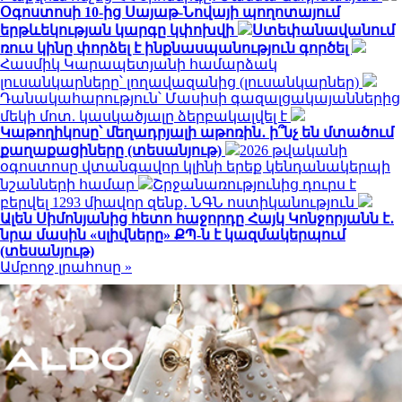
Օգոստոսի 10-ից Սայաթ-Նովայի պողոտայում
երթևեկության կարգը կփոխվի
Ստեփանավանում
ռուս կինը փորձել է ինքնասպանություն գործել
Հասմիկ Կարապետյանի համարձակ
լուսանկարները՝ լողավազանից (լուսանկարներ)
Դանակահարություն՝ Մասիսի գազալցակայաններից
մեկի մոտ. կասկածյալը ձերբակալվել է
Կաթողիկոսը՝ մեղադրյալի աթոռին․ ի՞նչ են մտածում
քաղաքացիները (տեսանյութ)
2026 թվականի
օգոստոսը վտանգավոր կլինի երեք կենդանակերպի
նշանների համար
Շրջանառությունից դուրս է
բերվել 1293 միավոր զենք․ ՆԳՆ ոստիկանություն
Ալեն Սիմոնյանից հետո հաջորդը Հայկ Կոնջորյանն է․
նրա մասին «սլիվները» ՔՊ-ն է կազմակերպում
(տեսանյութ)
Ամբողջ լրահոսը »