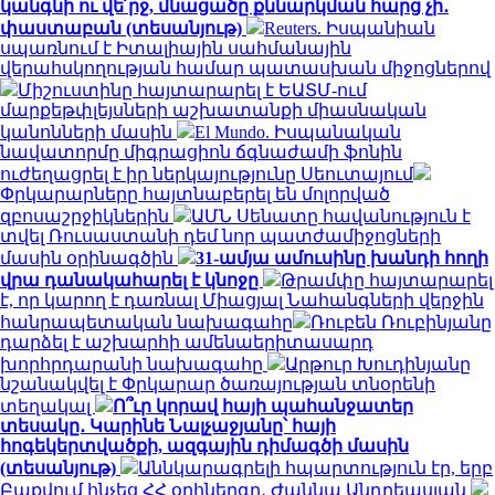
կանգնի ու վե՛րջ, մնացածը քննարկման հարց չի․
փաստաբան (տեսանյութ)
Reuters. Իսպանիան
սպառնում է Իտալիային սահմանային
վերահսկողության համար պատասխան միջոցներով
Միշուստինը հայտարարել է ԵԱՏՄ-ում
մարքեթփլեյսների աշխատանքի միասնական
կանոնների մասին
El Mundo. Իսպանական
նավատորմը միգրացիոն ճգնաժամի ֆոնին
ուժեղացրել է իր ներկայությունը Սեուտայում
Փրկարարները հայտնաբերել են մոլորված
զբոսաշրջիկներին
ԱՄՆ Սենատը հավանություն է
տվել Ռուսաստանի դեմ նոր պատժամիջոցների
մասին օրինագծին
31-ամյա ամուսինը խանդի հողի
վրա դանակահարել է կնոջը
Թրամփը հայտարարել
է, որ կարող է դառնալ Միացյալ Նահանգների վերջին
հանրապետական ​​նախագահը
Ռուբեն Ռուբինյանը
դարձել է աշխարհի ամենաերիտասարդ
խորհրդարանի նախագահը
Արթուր Խուդինյանը
նշանակվել է Փրկարար ծառայության տնօրենի
տեղակալ
Ո՞ւր կորավ հայի պահանջատեր
տեսակը․ Կարինե Նալչաջյանը՝ հայի
հոգեկերտվածքի, ազգային դիմագծի մասին
(տեսանյութ)
Աննկարագրելի հպարտություն էր, երբ
Բաքվում հնչեց ՀՀ օրհներգը․ Ժաննա Անդրեասյան