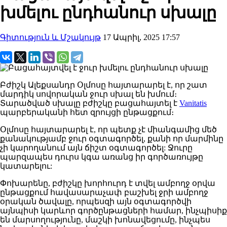
խմելու ընդհանուր սխալը
Գիտություն և Մշակույթ
17 Ապրիլ, 2025 17:57
Բժիշկ
Ալեքսանդր
Օլմոսը
հայտարարել
է, որ շատ
մարդիկ սովորական ջուր սխալ են խմում։
Տարածված սխալը բժիշկը
բացահայտել
է
Vanitatis
պարբերականի հետ զրույցի ընթացքում։
Օլմոսը
հայտարարել
է, որ պետք չէ միանգամից մեծ
քանակությամբ ջուր օգտագործել
, քանի որ մարմինը
չի
կարողանում
այն
ճիշտ օգտագործել
: Ջ
ուրը
պարզապես
դուրս կգա
առանց իր գործառույթը
կատարելու
:
Փոխարենը, բժիշկը
խորհուրդ է տվել
ամբողջ օրվա
ընթացքում հավասարաչափ բաշխել ջրի ամբողջ
օրական ծավալը
,
որպեսզի
այն
օգտագործվի
այնպիսի կարևոր
գործընթացների
համար
, ինչպիսիք
են մարսողությունը, մաշկի խոնավեցումը, ինչպես