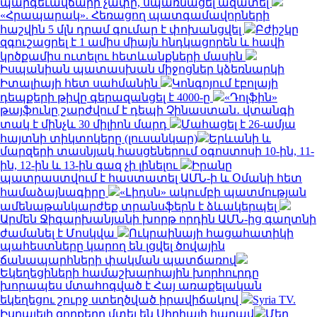
պարգեւավճարի չափը, սպառնացել ազատել
«Հրապարակ». Հեռացող պատգամավորների
հաշվին 5 մլն դրամ գումար է փոխանցվել
Բժիշկը
զգուշացրել է 1 ամիս միայն հնդկացորեն և հավի
կրծքամիս ուտելու հետևանքների մասին
Իսպանիան պատասխան միջոցներ կձեռնարկի
Իտալիայի հետ սահմանին
Կոնգոյում էբոլայի
դեպքերի թիվը գերազանցել է 4000-ը
«Դոլֆին»
թայֆունը շարժվում է դեպի Չինաստան․ վտանգի
տակ է մինչև 30 միլիոն մարդ
Մահացել է 26-ամյա
հայտնի տիկտոկերը (լուսանկար)
Երևանի և
մարզերի տասնյակ հասցեներում օգոստոսի 10-ին, 11-
ին, 12-ին և 13-ին գազ չի լինելու
Իրանը
պատրաստվում է հաստատել ԱՄՆ-ի և Օմանի հետ
համաձայնագիրը
«Լիդսն» ակումբի պատմության
ամենաթանկարժեք տրանսֆերն է ձևակերպել
Արմեն Ջիգարխանյանի խորթ որդին ԱՄՆ-ից գաղտնի
ժամանել է Մոսկվա
Ուկրաինայի հացահատիկի
պահեստները կարող են լցվել ծովային
ճանապարհների փակման պատճառով
Եկեղեցիների համաշխարհային խորհուրդը
խորապես մտահոգված է Հայ առաքելական
եկեղեցու շուրջ ստեղծված իրավիճակով
Syria TV.
Իսրայելի զորքերը մտել են Սիրիայի հարավ
Մեր