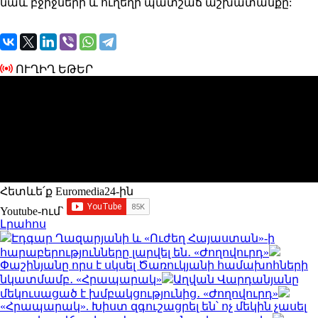
նաև բջիջների և ուղեղի պատշաճ աշխատանքը:
ՈՒՂԻՂ ԵԹԵՐ
Հետևե՛ք Euromedia24-ին
Youtube-ում`
Լրահոս
Էդգար Ղազարյանի և «Ուժեղ Հայաստան»-ի
հարաբերությունները լարվել են․ «Ժողովուրդ»
Փաշինյանը որս է սկսել Ծառուկյանի համախոհների
նկատմամբ․ «Հրապարակ»
Աղվան Վարդանյանը
մեկուսացած է խմբակցությունից․ «Ժողովուրդ»
«Հրապարակ». Խիստ զգուշացրել են՝ ոչ մեկին չասել