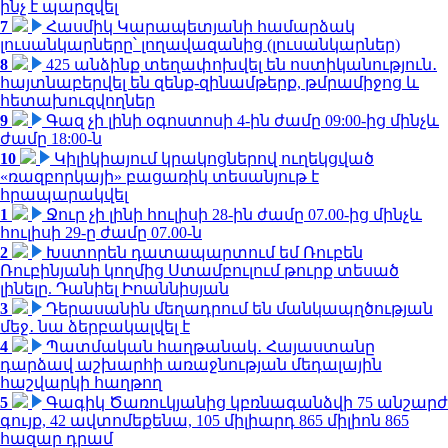
ինչ է պարզվել
7
Հասմիկ Կարապետյանի համարձակ
լուսանկարները՝ լողավազանից (լուսանկարներ)
8
425 անձինք տեղափոխվել են ոստիկանություն․
հայտնաբերվել են զենք-զինամթերք, թմրամիջոց և
հետախուզվողներ
9
Գազ չի լինի օգոստոսի 4-ին ժամը 09:00-ից մինչև
ժամը 18:00-ն
10
Կիլիկիայում կրակոցներով ուղեկցված
«ռազբորկայի» բացառիկ տեսանյութ է
հրապարակվել
1
Ջուր չի լինի հուլիսի 28-ին ժամը 07.00-ից մինչև
հուլիսի 29-ը ժամը 07.00-ն
2
Խստորեն դատապարտում եմ Ռուբեն
Ռուբինյանի կողմից Ստամբուլում թուրք տեսած
լինելը. Դանիել Իոաննիսյան
3
Դերասանին մեղադրում են մանկապղծության
մեջ․ նա ձերբակալվել է
4
Պատմական հաղթանակ․ Հայաստանը
դարձավ աշխարհի առաջնության մեդալային
հաշվարկի հաղթող
5
Գագիկ Ծառուկյանից կբռնագանձվի 75 անշարժ
գույք, 42 ավտոմեքենա, 105 միլիարդ 865 միլիոն 865
հազար դրամ