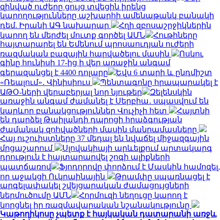
զինված ուժերը ցույց տվեցին իրենց
կարողությունները աշխարհի ամենաթանկ բանակի
դեմ. Իրանի ԱԳ նախարար
Հղի զբոսաշրջիկներին
կարող են մերժել մուտք գործել ԱՄՆ
Հութիները
հայտարարել են Եմենում պրոսաուդյան ուժերի
ռազմական բազային հարվածելու մասին
Ոսկու
գինը հունիսի 17-ից ի վեր առաջին անգամ
գերազանցել է 4400 դոլարը
Եվս 6 տարի և ընդմիշտ
«Ռեալում»․ Վինիսիուս
Պենտագոնը հրապարակել է
ԱԹՕ-ների վերաբերյալ նոր նյութեր
Զելենսկին
առաջին անգամ ժամանել է Սերբիա․ սպասվում են
կարևոր բանակցություններ Վուչիչի հետ
Հայտնի
են դարձել Թաիլանդի դպրոցի հրաձգության
ժամանակ զոհվածների մասին մանրամասները
Հայ ուշուիստները 37 մեդալ են նվաճել միջազգային
մրցաշարում
Սլովակիայի արևելքում արտակարգ
դրություն է հայտարարվել շոգի ալիքների
պատճառով
Ֆյոդորովը փորձում է Մասկին համոզել,
որ աջակցի Ուկրաինային
Թրամփը սպառնացել է
արգելափակել շվեյցարական ժամացույցների
ներմուծումը ԱՄՆ
Հորմուզի նեղուցը կարող է
կորցնել իր ռազմավարական նշանակությունը
Կաթողիկոսը չպետք է հայկական դատարանի առջև