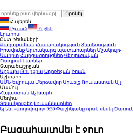
Հայերեն
Русский
English
Լրահոս
Ըստ թեմաների
Քաղաքական
Հասարակություն
Տնտեսություն
Իրավունք
Արտակարգ պատահարներ
Մշակույթ
Սպորտ
Հարցազրույցներ
Վերլուծական
Ծաղրանկարներ
Տարածաշրջան
Արցախ
Թուրքիա
Ադրբեջան
Իրան
Աշխարհ
ԱՄՆ
Եվրոպա
Մերձավոր Արևելք
Ռուսաստան
Այլ
Մամուլ
Հայաստան
Աշխարհ
Մեդիա
Տեսանյութեր
Լուսանկարներ
․ «Ժողովուրդ»
9:30
Փաշինյանը որս է սկսել Ծառուկ
Բացահայտվել է ջուր