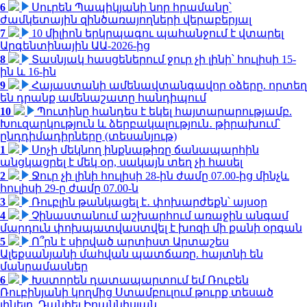
6
Սուրեն Պապիկյանի նոր հրամանը՝
ժամկետային զինծառայողների վերաբերյալ
7
10 միլիոն երկրպագու պահանջում է վտարել
Արգենտինային ԱԱ-2026-ից
8
Տասնյակ հասցեներում ջուր չի լինի՝ հուլիսի 15-
ին և 16-ին
9
Հայաստանի ամենավտանգավոր օձերը. որտեղ
են դրանք ամենաշատը հանդիպում
10
Պուտինը հանդես է եկել հայտարարությամբ.
Խուզարկություն և ձերբակալություն․ թիրախում՝
ընդդիմադիրները (տեսանյութ)
1
Սոչի մեկնող ինքնաթիռը ճանապարհին
անցկացրել է մեկ օր, սակայն տեղ չի հասել
2
Ջուր չի լինի հուլիսի 28-ին ժամը 07.00-ից մինչև
հուլիսի 29-ը ժամը 07.00-ն
3
Ռուբլին թանկացել է․ փոխարժեքն՝ այսօր
4
Չինաստանում աշխարհում առաջին անգամ
մարդուն փոխպատվաստվել է խոզի մի քանի օրգան
5
Ո՞րն է սիրված արտիստ Արտաշես
Ալեքսանյանի մահվան պատճառը. հայտնի են
մանրամասներ
6
Խստորեն դատապարտում եմ Ռուբեն
Ռուբինյանի կողմից Ստամբուլում թուրք տեսած
լինելը. Դանիել Իոաննիսյան