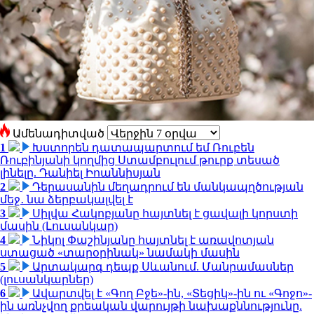
Ամենադիտված
1
Խստորեն դատապարտում եմ Ռուբեն
Ռուբինյանի կողմից Ստամբուլում թուրք տեսած
լինելը. Դանիել Իոաննիսյան
2
Դերասանին մեղադրում են մանկապղծության
մեջ․ նա ձերբակալվել է
3
Սիլվա Հակոբյանը հայտնել է ցավալի կորստի
մասին (Լուսանկար)
4
Նիկոլ Փաշինյանը հայտնել է առավոտյան
ստացած «տարօրինակ» նամակի մասին
5
Արտակարգ դեպք Սևանում. Մանրամասներ
(լուսանկարներ)
6
Ավարտվել է «Գող Բջե»-ին, «Տեցիկ»-ին ու «Գոջո»-
ին առնչվող քրեական վարույթի նախաքննությունը.