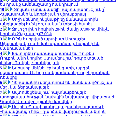
են դրանք ամենաշատը հանդիպում
10
Տոկաևի անսպասելի հայտարարությունը՝
Հայաստանի և Ադրբեջանի վերաբերյալ
1
Սոչի մեկնող ինքնաթիռը ճանապարհին
անցկացրել է մեկ օր, սակայն տեղ չի հասել
2
Ջուր չի լինի հուլիսի 28-ին ժամը 07.00-ից մինչև
հուլիսի 29-ը ժամը 07.00-ն
3
Ո՞րն է սիրված արտիստ Արտաշես
Ալեքսանյանի մահվան պատճառը. հայտնի են
մանրամասներ
4
Խստորեն դատապարտում եմ Ռուբեն
Ռուբինյանի կողմից Ստամբուլում թուրք տեսած
լինելը. Դանիել Իոաննիսյան
5
Նորայրը մեկնել էր հանգստի, արդեն
վերադառնում է. նոր մանրամասներ՝ ողբերգական
դեպքից
6
Դերասանին մեղադրում են մանկապղծության
մեջ․ նա ձերբակալվել է
7
Ավտոմեքենայում հայտնաբերվել է
առողջապահության նախկին նախարար, վիրաբույժ
Գագիկ Ստամբուլցյանի մարմինը
8
Սուրեն Պապիկյանը պաշտոնից ազատել է
«համացանցի հիթ» դարձած վարչության պետին