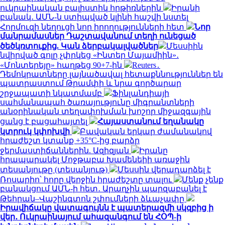
ուկրաինական բալիստիկ հրթիռներին
Իրանի
բանակ․ ԱՄՆ-ն ստիպված կլինի հաշվի նստել
Հորմուզի նեղուցի նոր իրողությունների հետ
Նոր
մանրամասներ Դաշտավանում տեղի ունեցած
ծեծկռտուքից. Կան ձերբակալվածներ
Մեսսիին
նվիրված գոլը չփրկեց «Ինտեր Մայամիին»․
«Մոնտերեյը» հաղթեց 90+7-ին
Reuters․
Դեմոկրատները լայնածավալ հետաքննություններ են
պատրաստում Թրամփի և նրա գործարար
շրջապատի նկատմամբ
Ֆինլանդիայի
սահմանապահ ծառայությունը միգրանտների
անօրինական տեղափոխման խոշոր միջազգային
ցանց է բացահայտել
Հայաստանում եղանակը
կտրուկ կփոխվի
Բավական երկար ժամանակով
հրաժեշտ կտանք +35°C-ից բարձր
ջերմաստիճաններին. Ազիզյան
Իրանը
հրապարակել Մոջթաբա Խամենեիի առաջին
տեսանյութը (տեսանյութ)
Մեսսին վերադարձել է
Ռոսարիո՝ հորը վերջին հրաժեշտը տալու
Մենք չենք
բանակցում ԱՄՆ-ի հետ․ Արաղչին պարզաբանել է
Թեհրան–Վաշինգտոն շփումների ձևաչափը
Իրավիճակը վատագույնն է պատերազմի սկզբից ի
վեր․ Ուկրաինայում ահազանգում են ՀՕՊ-ի