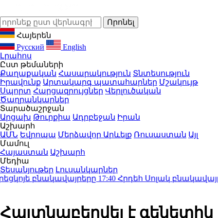
Հայերեն
Русский
English
Լրահոս
Ըստ թեմաների
Քաղաքական
Հասարակություն
Տնտեսություն
Իրավունք
Արտակարգ պատահարներ
Մշակույթ
Սպորտ
Հարցազրույցներ
Վերլուծական
Ծաղրանկարներ
Տարածաշրջան
Արցախ
Թուրքիա
Ադրբեջան
Իրան
Աշխարհ
ԱՄՆ
Եվրոպա
Մերձավոր Արևելք
Ռուսաստան
Այլ
Մամուլ
Հայաստան
Աշխարհ
Մեդիա
Տեսանյութեր
Լուսանկարներ
ցկոյե բնակավայրերը
17:40
Հրդեհ Սոլակ բնակավայրում
Հայտնաբերվել է գենետիկ