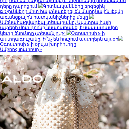
փոխարեն. բացահայտվել է ռոբոտների իդեալական
դերը դպրոցում
Գիտնականները երգեցիկ
թռչունների մոտ հայտնաբերել են մարդկային լեզվի
առանցքային հատկանիշներից մեկը
Ամենահազվադեպ տեսարանը․ Ավստրալիայի
ափերի մոտ դրոնը նկարահանել է սապատավոր
կետի ծնունդը (տեսանյութ)
Օգոստոսի 9-ի
աստղագուշակը. Ի՞նչ են հուշում աստղերն այսօր
Օգոստոսի 9-ի օրվա խորհուրդը
Ամբողջ լրահոսը »