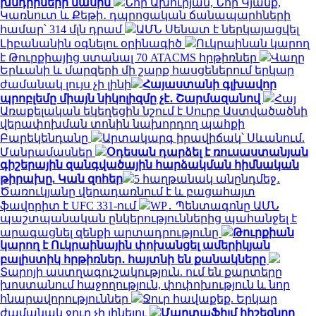
խնդիրների մասին
Նոր Ախուրյան, Նոր Կյանք,
Կառնուտ և Քեթի․ դպրոցական ճանապարհների
համար՝ 314 մլն դրամ
ԱՄՆ Սենատ է ներկայացվել
Լիբանանին օգնելու օրինագիծ
Ուկրաինան կարող
է Թուրքիայից ստանալ 70 ATACMS հրթիռներ
Վաղը
Երևանի և մարզերի մի շարք հասցեներում երկար
ժամանակ լույս չի լինի
Հայաստանի գլխավոր
պրոբլեմը միայն նիկոլիզմը չէ․ Շարմազանով
Հայ
Առաքելական եկեղեցին նշում է Սուրբ Աստվածածնի
վերափոխման տոնին նախորդող պահքի
Բարեկենդանը
Արտակարգ իրավիճակ՝ Սևանում.
Մանրամասներ
Օդեսան դարձել է ռուսաստանյան
գիշերային զանգվածային հարձակման հիմնական
թիրախը. Կան զոհեր
5 հաղթանակ անընդմեջ․
Ծառուկյանը վերադառնում է և բացահայտ
ֆավորիտ է UFC 331-ում
WP․ Պենտագոնը ԱՄՆ
պաշտպանական ընկերություններից պահանջել է
արագացնել զենքի արտադրությունը
Թուրքիան
կարող է Ուկրաինային փոխանցել ամերիկյան
բալիստիկ հրթիռներ․ հայտնի են քանակները
Տարոյի աստղագուշակություն. ում են քարտերը
խոստանում հաջողություն, փոփոխություն և նոր
հնարավորություններ
Ջուր հավաքեք. Երկար
ժամանակ ջուր չի լինելու
Մարտաֆիլմ հիշեցնող