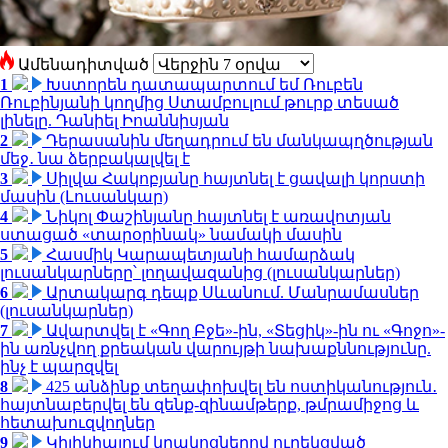
Ամենադիտված
1
Խստորեն դատապարտում եմ Ռուբեն
Ռուբինյանի կողմից Ստամբուլում թուրք տեսած
լինելը. Դանիել Իոաննիսյան
2
Դերասանին մեղադրում են մանկապղծության
մեջ․ նա ձերբակալվել է
3
Սիլվա Հակոբյանը հայտնել է ցավալի կորստի
մասին (Լուսանկար)
4
Նիկոլ Փաշինյանը հայտնել է առավոտյան
ստացած «տարօրինակ» նամակի մասին
5
Հասմիկ Կարապետյանի համարձակ
լուսանկարները՝ լողավազանից (լուսանկարներ)
6
Արտակարգ դեպք Սևանում. Մանրամասներ
(լուսանկարներ)
7
Ավարտվել է «Գող Բջե»-ին, «Տեցիկ»-ին ու «Գոջո»-
ին առնչվող քրեական վարույթի նախաքննությունը.
ինչ է պարզվել
8
425 անձինք տեղափոխվել են ոստիկանություն․
հայտնաբերվել են զենք-զինամթերք, թմրամիջոց և
հետախուզվողներ
9
Կիլիկիայում կրակոցներով ուղեկցված