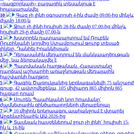
«ռազբորկայի» բացառիկ տեսանյութ է
հրապարակվել
10
Գազ չի լինի օգոստոսի 4-ին ժամը 09:00-ից մինչև
ժամը 18:00-ն
1
Ջուր չի լինի հուլիսի 28-ին ժամը 07.00-ից մինչև
հուլիսի 29-ը ժամը 07.00-ն
2
Խստորեն դատապարտում եմ Ռուբեն
Ռուբինյանի կողմից Ստամբուլում թուրք տեսած
լինելը. Դանիել Իոաննիսյան
3
Դերասանին մեղադրում են մանկապղծության
մեջ․ նա ձերբակալվել է
4
Պատմական հաղթանակ․ Հայաստանը
դարձավ աշխարհի առաջնության մեդալային
հաշվարկի հաղթող
5
Գագիկ Ծառուկյանից կբռնագանձվի 75 անշարժ
գույք, 42 ավտոմեքենա, 105 միլիարդ 865 միլիոն 865
հազար դրամ
6
Սուրեն Պապիկյանի նոր հրամանը՝
ժամկետային զինծառայողների վերաբերյալ
7
10 միլիոն երկրպագու պահանջում է վտարել
Արգենտինային ԱԱ-2026-ից
8
Տասնյակ հասցեներում ջուր չի լինի՝ հուլիսի 15-
ին և 16-ին
9
Հայաստանի ամենավտանգավոր օձերը. որտեղ