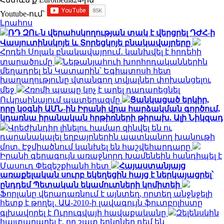
Youtube-ում`
Լրահոս
ՌԴ ԶՈւ-ն վերահսկողության տակ է վերցրել ԴԺՀ-ի
Վասյուտինսկոյե և Տորեցկոյե բնակավայրերը
Հրդեհ Սոլակ բնակավայրում․ կանխվել է հրդեհի
տարածումը
Նեթանյահուի խորհրդականներին
մեղադրել են Կատարին՝ Եգիպտոսի հետ
խաղաղությունը վտանգող տվյալներ փոխանցելու
մեջ
Հռոմի պապը կոչ է արել դադարեցնել
Ուկրաինայում պատերազմը
Ցանկացած երկիր,
որը կօգնի ԱՄՆ-ին Իրանի վրա հարձակման գործում,
կդառնա իրանական հրթիռների թիրախ. Ալի Նիկզադ
Վրեժխնդիր լինելու համար զինվել են ու
դարանակալել եղբայրներին պատկանող խանութի
մոտ. Էջմիածնում կանխել են հաշվեհարդարը
Իրանի գերագույն առաջնորդ Խամենեին հանդիպել է
Մասուդ Փեզեշքիանի հետ
Հայաստանյայց
առաքելական սուրբ եկեղեցին հայց է ներկայացրել՝
ընդդեմ Պետական եկամուտների կոմիտեի
Ֆորլանը վերադառնում է այնտեղ, որտեղ անջնջելի
հետք է թողել․ ԱԱ-2010-ի լավագույն ֆուտբոլիստը
գլխավորել է Ուրուգվայի հավաքականը
Զելենսկին
հայտարարել է, որ շատ երկրներ դեմ են