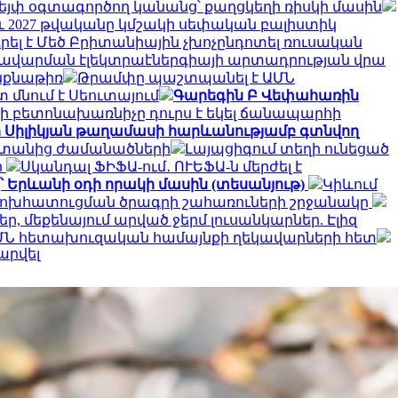
վեյփ օգտագործող կանանց՝ քաղցկեղի ռիսկի մասին
նչև 2027 թվականը կմշակի սեփական բալիստիկ
ել է Մեծ Բրիտանիային չխոչընդոտել ռուսական
 խավարման էլեկտրաէներգիայի արտադրության վրա
ինքնաթիռ
Թրամփը պաշտպանել է ԱՄՆ
 մնում է Սեուտայում
Գարեգին Բ Վեփահառին
ի բետոնախառնիչը դուրս է եկել ճանապարհի
ի Սիլիկյան թաղամասի հարևանությամբ գտնվող
սաստանից ժամանածների
Լայպցիգում տեղի ունեցած
ի
Սկանդալ ՖԻՖԱ-ում․ ՈՒԵՖԱ-ն մերժել է
՝ Երևանի օդի որակի մասին (տեսանյութ)
Կիևում
փոխհատուցման ծրագրի շահառուների շրջանակը
, մեքենայում արված ջերմ լուսանկարներ. Էլիզ
ՄՆ հետախուզական համայնքի ղեկավարների հետ
արվել