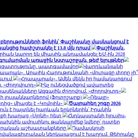
երությունների ֆոնին՝ Փաշինյանը մասնակցում է
անցից հափշտակել է 13.8 մլն դրամ
Փաշինյան․
ոգորիան կարող են միասին անդամակցել ԵՄ-ին 2028
 գումարման առաջին նստաշրջան. թեժ ելույթներ
ու ազատությունը. պատգամավոր
Վարդևանյանի
պարակ»․ Արայիկ Հարությունյանի «մուրազը փորը չի՞
եւում
«Հրապարակ»․ Ամեն մեկն իր համակարգում
 «Ժողովուրդ»
Ինչ ունեցվածքով ավարտեց
սենյակները Ազգային ժողովում. «Ժողովուրդ»
տի լուսանկարներով (ֆոտոշարք)
«Ռեալը»
ից» միացել է «Կոմոյին»
Ծայրահեղ շոգը 2026
ուն է հայտնել հարևան երկրներին՝ Իրանին
ոքի խաղաց «Սյոնի» հետ
Հնդկաստանի հյուսիս-
նախկին ամուսինու թանկարժեք նվերը՝ դստեր
րարական աշխատանքները
Դամասկոսի
դիվանագիտական ներկայացում է խաղում. Թեհրանը