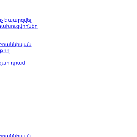
նչ է պարզվել
ետախուզվողներ
 Իոաննիսյան
թող
ազար դրամ
 Իոաննիսյան