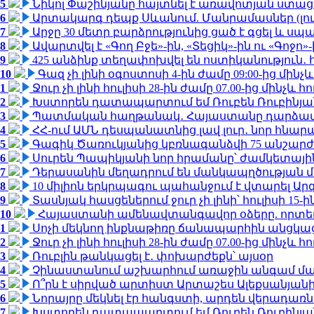
5
Նիկոլ Փաշինյանը հայտնել է առավոտյան ստ
6
Արտակարգ դեպք Սևանում. Մանրամասներ (լո
7
Արջը 30 մետր բարձրությունից ցած է գցել և ս
8
Ավարտվել է «Գող Բջե»-ին, «Տեցիկ»-ին ու «Գոջ
9
425 անձինք տեղափոխվել են ոստիկանություն․
10
Գազ չի լինի օգոստոսի 4-ին ժամը 09:00-ից մինչև
1
Ջուր չի լինի հուլիսի 28-ին ժամը 07.00-ից մինչև հո
2
Խստորեն դատապարտում եմ Ռուբեն Ռուբինյանի
3
Պատմական հաղթանակ․ Հայաստանը դարձավ 
4
ՀՀ-ում ԱՄՆ դեսպանատնից լավ լուր․ նոր հնար
5
Գագիկ Ծառուկյանից կբռնագանձվի 75 անշարժ գո
6
Սուրեն Պապիկյանի նոր հրամանը՝ ժամկետային
7
Դերասանին մեղադրում են մանկապղծության մե
8
10 միլիոն երկրպագու պահանջում է վտարել Արգ
9
Տասնյակ հասցեներում ջուր չի լինի՝ հուլիսի 15-ին
10
Հայաստանի ամենավտանգավոր օձերը. որտե
1
Սոչի մեկնող ինքնաթիռը ճանապարհին անցկացրե
2
Ջուր չի լինի հուլիսի 28-ին ժամը 07.00-ից մինչև հո
3
Ռուբլին թանկացել է․ փոխարժեքն՝ այսօր
4
Չինաստանում աշխարհում առաջին անգամ մա
5
Ո՞րն է սիրված արտիստ Արտաշես Ալեքսանյա
6
Նորայրը մեկնել էր հանգստի, արդեն վերադառն
7
Խստորեն դատապարտում եմ Ռուբեն Ռուբինյանի