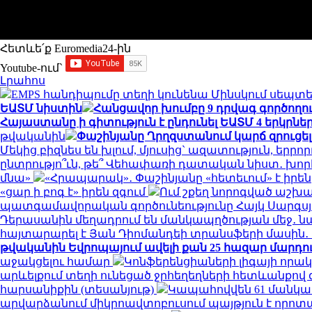
Հետևե՛ք Euromedia24-ին
Youtube-ում`
Լրահոս
EMPS հանդիպումը տեղի կունենա Մինսկում սեպտեմ
ԵԱՏՄ նիստին
Հանցավոր խումբը 9 դրվագ գործողու
Հայաստանը ի գիտություն է ընդունել ԵԱՏՄ 4 երկրն
թվականին
Փաշինյանը Ղրղզստանում կարճ զրուցել 
Մեկից բիզնես են խլում, մյուսից` ազատություն, եր
ընտրությո՞ւն, թե՞ Վեհափառի դատական նիստ․ խոր
մնա»
«Հրապարակ»․ Փաշինյանը «հետեւում» է իրենց 
«ցար ի բոգ է» իրեն զգում
Ում շքեղ նորոգված աշխա
պատգամավորական գործունեությունը Հայկ Սարգսյա
Դերասանին մեղադրում են մանկապղծության մեջ․ նա
հայտարարել է Յան Դիոմանդեի տրանսֆերի մասի
թվականին Եվրոպայում ավելի քան 25 հազար մարդու կյ
աջակցելու համար
Կոնֆերենցիաների լիգայի որակ
արևելքում տեղի ունեցած ջրհեղեղների հետևանքով զո
հարսանիքին (տեսանյութ)
Կապահովվեն 61 մանկ
արվարձանում միկրոավտոբուսում պայթյուն է որոտացել