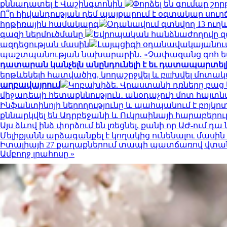
քննադատել է Վաշինգտոնին
Փորձել են գումար շորթ
Ո՞ր հիվանդության դեմ պայքարում է օգտակար սուր
հրթիռային համակարգ
Օդանավում գտնվող 13 ուղև
գազի ներմուծմանը
Եվրոպական հանձնաժողովը զգո
ազդեցության մասին
Լայպցիգի օդանավակայանում 
պաշտպանության նախարարին․ «Չափազանց գոհ 
դատարան կանչելն անընդունելի է եւ դատապարտել
երթևեկելի հատվածից, կողաշրջվել և բшխվել մոտ
աղբավայրում
Կոբախիձե. Վրաստանի դռները բաց ե
միջադեպի հետաքննություն․ անօդաչուի մոտ հայտ
Ինֆանտինոյի ներողությունը և պահպանում է բոյկո
քննարկվել են Ադրբեջանի և Ուկրաինայի հարաբերու
Այս ձևով ինձ փորձում են լռեցնել, քանի որ ԱԺ-ում 
Մելիքյանն արձագանքել է կողակից ունենալու մասի
Իտալիայի 27 քաղաքներում տապի պատճառով վտան
Ամբողջ լրահոսը »