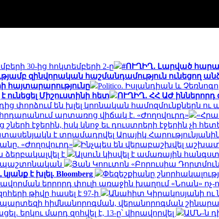
բերի 30-ից հոկտեմբերի 2-ը
#ՈՒՂԻՂ․ Լարված հարաբ
թյամբ զինվորական հաշմանդամություն ունեցող անձ
երի հայտարարությունը
Politico. Իսլանդիան և Չեռն
է ունեցել Միշուստինի հետ
ՈՒՂԻՂ․ ՀՀ ԱԺ իններորդ
րորդից փորձում են խլել կրոնական համոզմունքներն 
հրդարանում արտառոց վիճակ է. «Ժողովուրդ»
«Հրա
շների էջերին, իսկ կնոջ եւ դուստրերի էջերին չի հետ
տասենյակն է տրամադրվել Արայիկ Հարությունյանին.
նը. «Ժողովուրդ»
Ինչպես են վերաբաշխվել աշխատա
 ձերբակալվել է
Ալսուն կիսվել է ամառային հանգս
ն․ պաշտոնական
Յան Կոուտոն «Բորուսիա Դորտմունդ
անք է խլել. Bloomberg
Փեզեշքիանը շնորհակալությ
ավորման երրորդ փուլի առաջին խաղում «Նոան» ոչ-
հերի թիվը հասել է 97-ի
Անահիտ Կիրակոսյանի ու 
ապարտեզի հիմնանորոգման, վերանորոգման շինա
․ երկու մարդ զոհվել է, 13-ը՝ վիրավորվել
ԱՄՆ-ն 