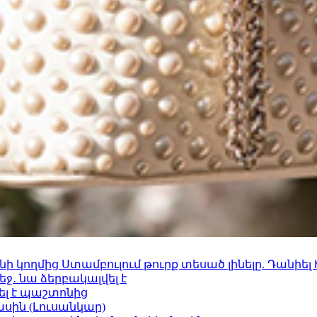
 կողմից Ստամբուլում թուրք տեսած լինելը. Դանիել
ջ․ նա ձերբակալվել է
ել է պաշտոնից
ասին (Լուսանկար)