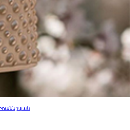
 Իոաննիսյան