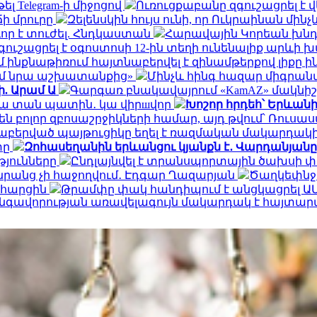
ել Telegram-ի միջոցով
Ուռուցքաբանը զգուշացրել է 
ճի մրուրը
Զելենսկին հույս ունի, որ Ուկրաինան մի
որ է տուժել. Հնդկաստան
Հարավային Կորեան խնդր
ւշացրել է օգոստոսի 12-ին տեղի ունենալիք արևի
ինքնաթիռում հայտնաբերվել է զինամթերքով լիքը 
եմ նրա աշխատանքից»
Մինչև հինգ հազար միգրանտ
ի. Արամ Ա
Գարգառ բնակավայրում «KamAZ» մակնիշ
ակա տան պատին․ կա վիրшվոր
Խոշոր հրդեհ՝ Երևան
ն բոլոր զբոսաշրջիկների համար, այդ թվում՝ Ռու
նաբերված պայթուցիկը եղել է ռազմական մակարդակ
տը
Զոհասեղանին երևանցու կյանքն է․ Վարդանյանը
թյունները
Ընդլայնվել է տրանսպորտային ծախսի 
դա նրանց չի հաջողվում․ Էդգար Ղազարյան
Ծաղկեփնջեր
ն հարցին
Թրամփը փակ հանդիպում է անցկացրել Ա
գավորության առավելագույն մակարդակ է հայտար