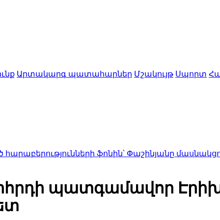
ւնք
Արտակարգ պատահարներ
Մշակույթ
Սպորտ
Հա
ւթյունների ֆոնին՝ Փաշինյանը մասնակցում է ԵԱՏՄ
րհրդի պատգամավոր Էրիխ 
ետ