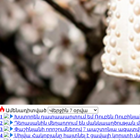
Ամենադիտված
1
Խստորեն դատապարտում եմ Ռուբեն Ռուբինյանի
2
Դերասանին մեղադրում են մանկապղծության մե
3
Փաշինյանի որոշումներով 7 պաշտոնյա ազատվ
4
Սիլվա Հակոբյանը հայտնել է ցավալի կորստի մ