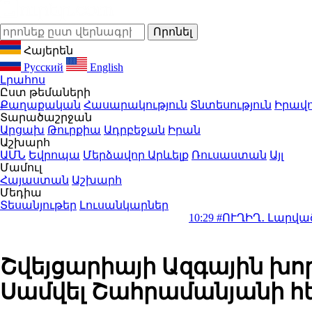
Հայերեն
Русский
English
Լրահոս
Ըստ թեմաների
Քաղաքական
Հասարակություն
Տնտեսություն
Իրավո
Տարածաշրջան
Արցախ
Թուրքիա
Ադրբեջան
Իրան
Աշխարհ
ԱՄՆ
Եվրոպա
Մերձավոր Արևելք
Ռուսաստան
Այլ
Մամուլ
Հայաստան
Աշխարհ
Մեդիա
Տեսանյութեր
Լուսանկարներ
10:29
#ՈՒՂԻՂ․ Լարված հարաբերո
Շվեյցարիայի Ազգային խո
Սամվել Շահրամանյանի հ