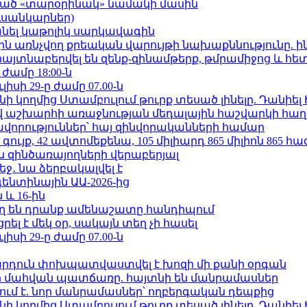
ացած «տարօրինակ» նամակի մասին
ւսանկարներ)
պանել կաթոլիկ սարկավագին
ո»-ին առնչվող քրեական վարույթի նախաքննությունը. ի
 հայտնաբերվել են զենք-զինամթերք, թմրամիջոց և հ
 ժամը 18:00-ն
ւլիսի 29-ը ժամը 07.00-ն
 կողմից Ստամբուլում թուրք տեսած լինելը. Դանիել
աշխարհի առաջնության մեդալային հաշվարկի հաղ
ավորություններ՝ հայ զինվորականների համար
ւյք, 42 ավտոմեքենա, 105 միլիարդ 865 միլիոն 865 հ
 զինծառայողների վերաբերյալ
ջ․ նա ձերբակալվել է
ենտինային ԱԱ-2026-ից
 և 16-ին
ղ են դրանք ամենաշատը հանդիպում
լ է մեկ օր, սակայն տեղ չի հասել
ւլիսի 29-ը ժամը 07.00-ն
րդուն փոխպատվաստվել է խոզի մի քանի օրգան
նի մահվան պատճառը. հայտնի են մանրամասներ
ում է. նոր մանրամասներ՝ ողբերգական դեպքից
 կողմից Ստամբուլում թուրք տեսած լինելը. Դանիել