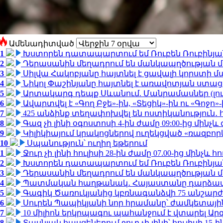
Ամենադիտված
1
Խստորեն դատապարտում եմ Ռուբեն Ռուբինյանի
2
Դերասանին մեղադրում են մանկապղծության մե
3
Սիլվա Հակոբյանը հայտնել է ցավալի կորստի մ
4
Նիկոլ Փաշինյանը հայտնել է առավոտյան ստ
5
Արտակարգ դեպք Սևանում. Մանրամասներ (լո
6
Ավարտվել է «Գող Բջե»-ին, «Տեցիկ»-ին ու «Գոջ
7
425 անձինք տեղափոխվել են ոստիկանություն․
8
Գազ չի լինի օգոստոսի 4-ին ժամը 09:00-ից մինչև 
9
Կիլիկիայում կրակոցներով ուղեկցված «ռազբո
10
Սպանություն՝ ուղիղ եթերում
1
Ջուր չի լինի հուլիսի 28-ին ժամը 07.00-ից մինչև հո
2
Խստորեն դատապարտում եմ Ռուբեն Ռուբինյանի
3
Դերասանին մեղադրում են մանկապղծության մե
4
Պատմական հաղթանակ․ Հայաստանը դարձավ 
5
Գագիկ Ծառուկյանից կբռնագանձվի 75 անշարժ գո
6
Սուրեն Պապիկյանի նոր հրամանը՝ ժամկետային
7
10 միլիոն երկրպագու պահանջում է վտարել Արգ
8
Տասնյակ հասցեներում ջուր չի լինի՝ հուլիսի 15-ին