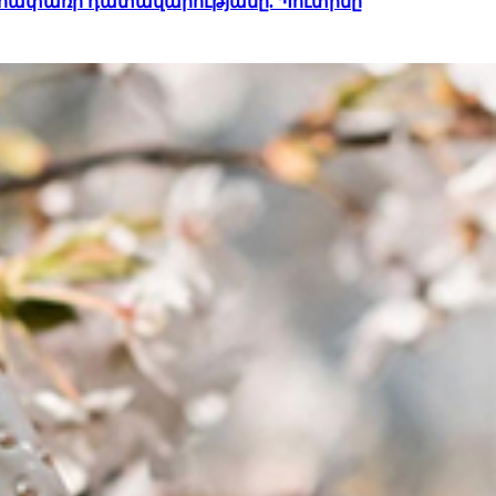
Վեհափառի դատավարությանը. Պուտինը