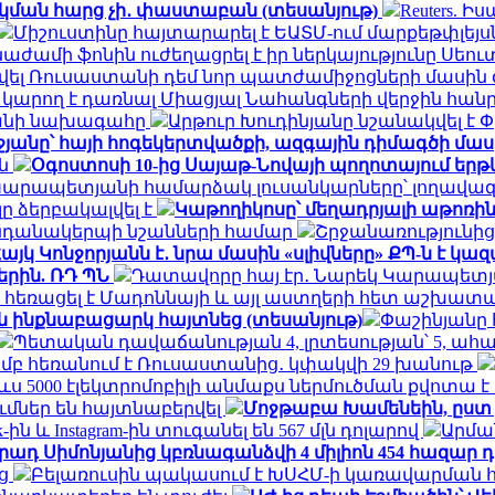
կման հարց չի․ փաստաբան (տեսանյութ)
Reuters.
Միշուստինը հայտարարել է ԵԱՏՄ-ում մարքեթփլե
ժամի ֆոնին ուժեղացրել է իր ներկայությունը Սեու
տվել Ռուսաստանի դեմ նոր պատժամիջոցների մասին
ր կարող է դառնալ Միացյալ Նահանգների վերջին հ
րանի նախագահը
Արթուր Խուդինյանը նշանակվել է
անը՝ հայի հոգեկերտվածքի, ազգային դիմագծի մաս
ան
Օգոստոսի 10-ից Սայաթ-Նովայի պողոտայում եր
Կարապետյանի համարձակ լուսանկարները՝ լողավազ
ը ձերբակալվել է
Կաթողիկոսը՝ մեղադրյալի աթոռին
կենդանակերպի նշանների համար
Շրջանառությունից 
այկ Կոնջորյանն է․ նրա մասին «սլիվները» ՔՊ-ն է կա
րին. ՌԴ ՊՆ
Դատավորը հայ էր․ Նարեկ Կարապետ
 հեռացել է Մադոննայի և այլ աստղերի հետ աշխատա
 ինքնաբացարկ հայտնեց (տեսանյութ)
Փաշինյանը 
Պետական դավաճանության 4, լրտեսության՝ 5, ա
յամբ հեռանում է Ռուսաստանից․ կփակվի 29 խանութ
ս 5000 էլեկտրոմոբիլի անմաքս ներմուծման քվոտա 
մներ են հայտնաբերվել
Մոջթաբա Խամենեին, ըստ 
k-ին և Instagram-ին տուգանել են 567 մլն դոլարով
Արմա
ադ Սիմոնյանից կբռնագանձվի 4 միլիոն 454 հազար 
ից
Բելառուսին պակասում է ԽՍՀՄ-ի կառավարման 