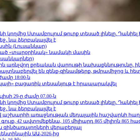
 կողմից Ստամբուլում թուրք տեսած լինելը. Դանիել
ջ․ նա ձերբակալվել է
ասին (Լուսանկար)
ացած «տարօրինակ» նամակի մասին
ւսանկարներ)
ո»-ին առնչվող քրեական վարույթի նախաքննությունը. ի
 հայտնաբերվել են զենք-զինամթերք, թմրամիջոց և հ
ժամը 18:00-ն
րկայի» բացառիկ տեսանյութ է հրապարակվել
ւլիսի 29-ը ժամը 07.00-ն
 կողմից Ստամբուլում թուրք տեսած լինելը. Դանիել
ջ․ նա ձերբակալվել է
աշխարհի առաջնության մեդալային հաշվարկի հաղ
ւյք, 42 ավտոմեքենա, 105 միլիարդ 865 միլիոն 865 հ
 զինծառայողների վերաբերյալ
ենտինային ԱԱ-2026-ից
 և 16-ին