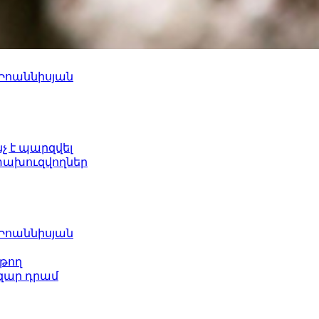
 Իոաննիսյան
նչ է պարզվել
ետախուզվողներ
 Իոաննիսյան
թող
ազար դրամ