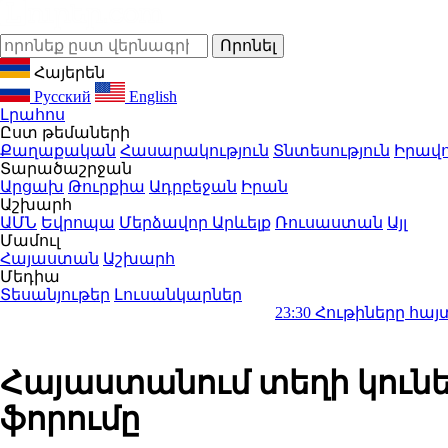
Հայերեն
Русский
English
Լրահոս
Ըստ թեմաների
Քաղաքական
Հասարակություն
Տնտեսություն
Իրավո
Տարածաշրջան
Արցախ
Թուրքիա
Ադրբեջան
Իրան
Աշխարհ
ԱՄՆ
Եվրոպա
Մերձավոր Արևելք
Ռուսաստան
Այլ
Մամուլ
Հայաստան
Աշխարհ
Մեդիա
Տեսանյութեր
Լուսանկարներ
23:30
Հութիները հայտարարել են 
Հայաստանում տեղի կունեն
ֆորումը