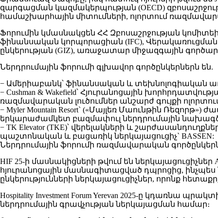
զարգացման կազմակերպության (OECD) զբոսաշրջութ
համաշխարհային միտումների, ոլորտում ռազմավար
Ֆորումին կմասնակցեն ՀՀ Զբոսաշրջության կոմիտե
ֆինանսական կորպորացիան (IFC), Վերակառուցման
ընկերության (GIZ), առաջատար միջազգային գործա
Ներդրումային ֆորումի գլխավոր գործընկերներն են.
− Ամերիաբանկ՝ ֆինանսական և տեխնոլոգիական ա
− Cushman & Wakefield՝ Հյուրանոցային խորհրդատվ
ռազմավարական լուծումներ անշարժ գույքի ոլորտու
− Myler Mountain Resort` («Մայլեռ Մաունթին Ռեզո
երկարաժամկետ բազմափուլ ներդրումային նախագծե
− TK Elevator (TKE)՝ վերելակների և շարժասանդուղ
պաշտոնական և բացառիկ ներկայացուցիչ` BASSEN:
Ներդրումային ֆորումի ռազմավարական գործընկերներն են Aim
HIF 25-ի մասնակիցների թվում են ներկայացուցիչներ Acco
հյուրանոցային մասնագիտացված դպրոցից, ինչպես
ընկերությունների ներկայացուցիչներ, որոնք հետ
Hospitality Investment Forum Yerevan 2025-ը կդառ
ներդրումային գրավչության ներկայացման համար։