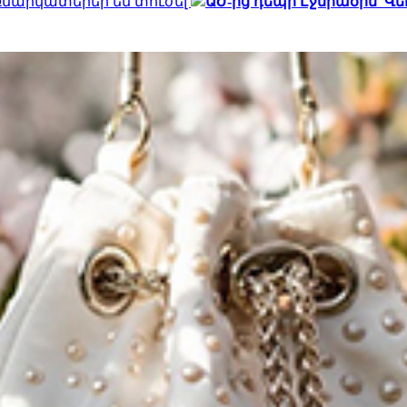
եռնարկատերեր են տուժել
ԱԺ-ից դեպի Էջմիածին՝ 