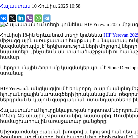
Հայաստան
10 Հունիս, 2025 10:58
Հունիսի 18-ին Երևանում տեղի կունենա
HIF Yerevan 202
միջազգային առաջատար ​​հարթակ է և նպատակ ունի 
կազմակերպվել է՝ երկխոսությունների միջոցով նե
նպաստելու, ինչպես նաև տարածաշրջանի ու համաշխա
համար։
Ներդրումային ֆորումը կազմակերպում է Stone Develo
ստանալ:
HIF Yerevan-ն անցկացվում է երկրորդ տարին անընդմեջ:
հյուրանոցային նախագծերի իրականացման, ռեզորտա
ներդրման և կայուն զարգացման ստանդարտների ի
Հայաստանում հյուրընկալության ոլորտում ներդրում
ՌԴ-ից, Չեխիայից, Վրաստանից, Կատարից, Ռումինիայի
համաշխարհային առաջատար ցանցերը:
Միջոցառմանը բացման խոսքով և ելույթով հանդես
Ֆրանսուազ Ժակոբը, իսկ հատուկ հյուրերի թվում են JT