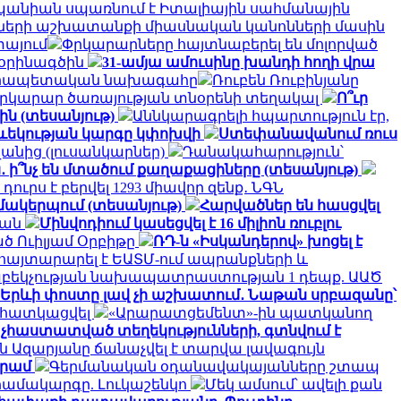
 Իսպանիան սպառնում է Իտալիային սահմանային
յսների աշխատանքի միասնական կանոնների մասին
տայում
Փրկարարները հայտնաբերել են մոլորված
 օրինագծին
31-ամյա ամուսինը խանդի հողի վրա
անրապետական ​​նախագահը
Ռուբեն Ռուբինյանը
 Փրկարար ծառայության տնօրենի տեղակալ
Ո՞ւր
ին (տեսանյութ)
Աննկարագրելի հպարտություն էր,
թևեկության կարգը կփոխվի
Ստեփանավանում ռուս
անից (լուսանկարներ)
Դանակահարություն՝
․ ի՞նչ են մտածում քաղաքացիները (տեսանյութ)
դուրս է բերվել 1293 միավոր զենք․ ՆԳՆ
զմակերպում (տեսանյութ)
Հարվածներ են հասցվել
յան
Մինվոդիում կասեցվել է 16 միլիոն ռուբլու
ծ Ուիլյամ Օրբիթը
ՌԴ-ն «Իսկանդերով» խոցել է
հայտարարել է ԵԱՏՄ-ում ապրանքների և
հաբեկչության նախապատրաստության 1 դեպք. ԱԱԾ
Երևի փոստը լավ չի աշխատում․ Նաթան սրբազանը՝
է հատկացվել
«Արարատցեմենտ»-ին պատկանող
չհաստատված տեղեկությունների, գտնվում է
ն Ազարյանը ճանաչվել է տարվա լավագույն
դրամ
Գերմանական օդանավակայանները շտապ
համակարգը. Լուկաշենկո
Մեկ ամսում՝ ավելի քան