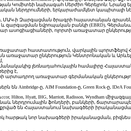
յան Կոմիտեի նախագահ Սերժիո Գերեյրոն: Նրանց ե
ական ներդրումների, երկարաժամկետ կապիտալի ներ
ի, ՄԱԿ-ի Զարգացման ծրագրի հայաստանյան գրասեն
 և զարգացման եվրոպական բանկի (EBRD), Գերման
րար ասոցիացիաների, ոլորտի առաջատար ընկերությո
ռաջատար հաստատություն, վարկային պորտֆելով Հ
ության առաջատար ընկերություն Կենտրոնական և Արևե
մ,
րթ») ժամանակակից լեռնադահուկային համալիրը Հայաստ
րից է,
քների արտադրող առաջատար գերմանական ընկերություն
bridge-ը, AIM Foundation-ը, Green Rock-ը, IDeA Foundati
r, Hilton, Hyatt, IHG, Marriott, Radisson, Wyndham մ
 նաև ներդրումային ֆոնդերի, բանկերի, ճարտարա
աքրքրված են Հայաստանում նախագծերի իրականացմա
նա պրակտիկ հարթակ նոր նախագծերի իրականացման, բիզ