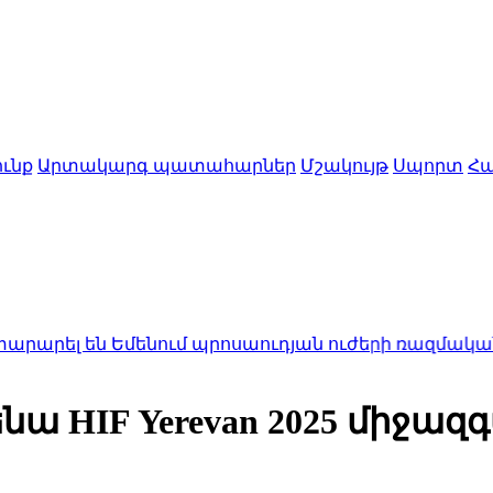
ւնք
Արտակարգ պատահարներ
Մշակույթ
Սպորտ
Հա
Եմենում պրոսաուդյան ուժերի ռազմական բազային 
ա HIF Yerevan 2025 միջազ