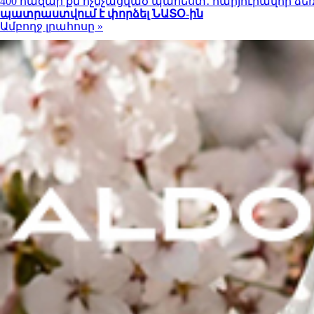
400 հազար քմ ոչնչացված պահեստ․ հարյուրավոր ձ
պատրաստվում է փորձել ՆԱՏՕ-ին
Ամբողջ լրահոսը »