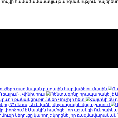
ահովվի համաժամանակյա թարգմանություն հայերենով
 ուժերի ռազմական բազային հարվածելու մասին
Ոս
Ռեալում»․ Վինիսիուս
Պենտագոնը հրապարակել է ԱԹ
րևոր բանակցություններ Վուչիչի հետ
Հայտնի են 
ները 37 մեդալ են նվաճել միջազգային մրցաշարում
Ս
վը փորձում է Մասկին համոզել, որ աջակցի Ուկրաինա
րմուզի նեղուցը կարող է կորցնել իր ռազմավարական