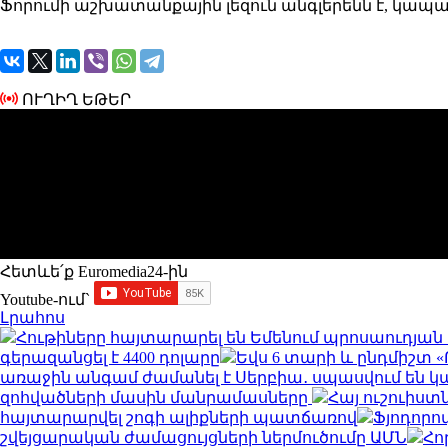
Ֆորումի աշխատանքային լեզուն անգլերենն է, կապ
ՈՒՂԻՂ ԵԹԵՐ
Հետևե՛ք Euromedia24-ին
Youtube-ում`
Լրահոս
Հութիները հայտարարել են Եմենում պրոսաուդյան
գերազանցել է 4400 դոլարը
Եվս 6 տարի և ընդմիշտ «
առաջին անգամ ժամանել է Սերբիա․ սպասվում են կա
զոհվածների մասին մանրամասները
Հայ ուշուիստ
հայտարարվել շոգի ալիքների պատճառով
Ֆյոդորո
շվեյցարական ժամացույցների ներմուծումը ԱՄՆ
Հո