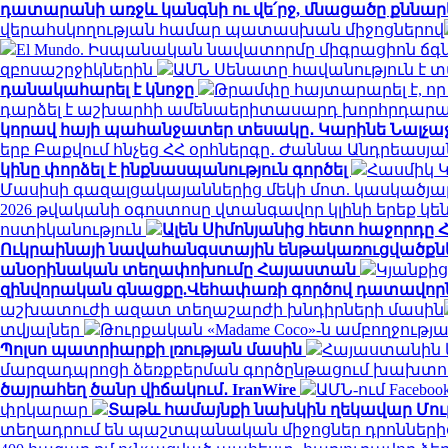
դատարանի առջև կանգնի ու վե՛րջ, մնացածը քննար
վերահսկողության համար պատասխան միջոցներով
El Mundo. Իսպանական նավատորմը միգրացիոն ճգնա
զբոսաշրջիկներին
ԱՄՆ Սենատը հավանություն է 
դանակահարել է կնոջը
Թրամփը հայտարարել է, ո
դարձել է աշխարհի ամենաերիտասարդ խորհրդա
կորավ հայի պահանջատեր տեսակը․ Կարինե Նալչաջյ
երբ Բաքվում հնչեց ՀՀ օրհներգը․ Ժաննա Անդրեասյ
կինը փորձել է ինքնասպանություն գործել
Հասմիկ 
Մասիսի գազալցակայաններից մեկի մոտ. կասկածյալ
2026 թվականի օգոստոսը վտանգավոր կլինի երեք 
ոստիկանություն
Ալեն Սիմոնյանից հետո հաջորդը Հ
Ուկրաինայի նավահանգստային ենթակառուցվածքնե
անօրինական տեղափոխումը Հայաստան
Կյանքից
զինվորական գնացքը.Վեհափառի գործով դատավորն
աշխատուժի ազատ տեղաշարժի խնդիրների մասին
տվյալներ
Թուրքական «Madame Coco»-ն ամբողջութ
Պոլսո պատրիարքի լռության մասին
Հայաստանին և
մարզադպրոցի ձեռքբերման գործընթացում խախտու
ծայրահեղ ծանր վիճակում․ IranWire
ԱՄՆ-ում Faceboo
փրկարար
Տաթև համայնքի նախկին ղեկավար Մուր
տեղադրում են պաշտպանական միջոցներ դրոններ