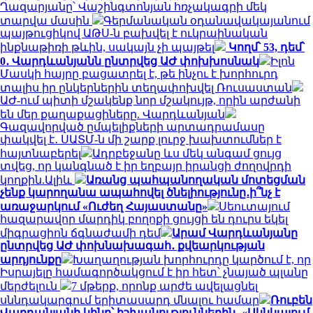
Ղազարյանը՝ Վաշինգտոնյան հռչակագրի մեկ
տարվա մասին
Գերմանական օդանավակայանում
պայթուցիկով ԱԹՍ-ն բախվել է ուկրաինական
ինքնաթիռի թևին, սակայն չի պայթել
Կողմ՝ 53, դեմ՝
0․ Վարդևանյանն ընտրվեց ԱԺ փոխխոսնակ
Իլոն
Մասկի հայրը բացատրել է, թե ինչու է խորհուրդ
տալիս իր ընկերներին տեղափոխվել Ռուսաստան
ԱԺ-ում պիտի մշակենք նոր մշակույթ, որին արժանի
են մեր քաղաքացիները. Վարդևանյան
Գազավորված ըմպելիքների արտադրամասը
փակվել է․ ՍԱՏՄ-ն մի շարք լուրջ խախտումներ է
հայտնաբերել
Ադրբեջանը ևս մեկ անգամ ցույց
տվեց, որ կանգնած է իր եղբայր իրանցի ժողովրդի
կողքին.Ալիև
Առանց պահպանողական մոտեցման
չենք կարողանա ապահովել ծնելիությունը․ի՞նչ է
առաջարկում «Ուժեղ Հայաստանը»
Սեուտայում
հազարավոր մարդիկ բողոքի ցույցի են դուրս եկել
միգրացիոն ճգնաժամի դեմ
Արամ Վարդևանյանը
ընտրվեց ԱԺ փոխնախագահ․ քվեարկության
արդյունքը
Խաղաղության խորհուրդը կարծում է, որ
Իսրայելը համագործակցում է իր հետ՝ չնայած պլանը
մերժելուն
7 մթերք, որոնք արժե ավելացնել
սննդակարգում երիտասարդ մնալու համար
Ռուբեն
Վարդանյանի կինը՝ իշխանություններին․ «Ակնկալում