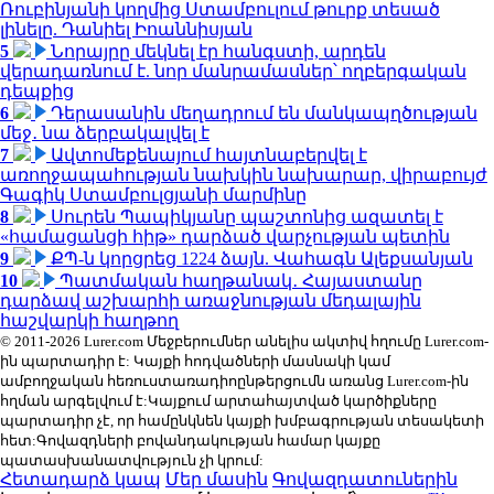
Ռուբինյանի կողմից Ստամբուլում թուրք տեսած
լինելը. Դանիել Իոաննիսյան
5
Նորայրը մեկնել էր հանգստի, արդեն
վերադառնում է. նոր մանրամասներ՝ ողբերգական
դեպքից
6
Դերասանին մեղադրում են մանկապղծության
մեջ․ նա ձերբակալվել է
7
Ավտոմեքենայում հայտնաբերվել է
առողջապահության նախկին նախարար, վիրաբույժ
Գագիկ Ստամբուլցյանի մարմինը
8
Սուրեն Պապիկյանը պաշտոնից ազատել է
«համացանցի հիթ» դարձած վարչության պետին
9
ՔՊ-ն կորցրեց 1224 ձայն. Վահագն Ալեքսանյան
10
Պատմական հաղթանակ․ Հայաստանը
դարձավ աշխարհի առաջնության մեդալային
հաշվարկի հաղթող
© 2011-2026 Lurer.com Մեջբերումներ անելիս ակտիվ հղումը Lurer.com-
ին պարտադիր է: Կայքի հոդվածների մասնակի կամ
ամբողջական հեռուստառադիոընթերցումն առանց Lurer.com-ին
հղման արգելվում է:Կայքում արտահայտված կարծիքները
պարտադիր չէ, որ համընկնեն կայքի խմբագրության տեսակետի
հետ:Գովազդների բովանդակության համար կայքը
պատասխանատվություն չի կրում:
Հետադարձ կապ
Մեր մասին
Գովազդատուներին