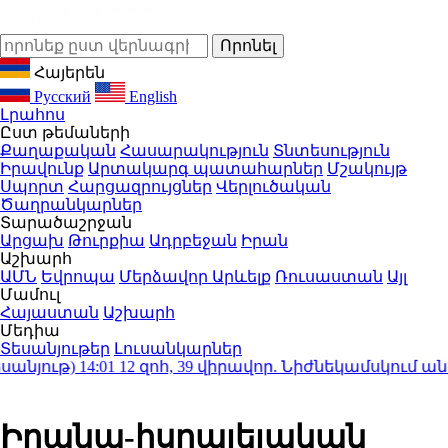
Հայերեն
Русский
English
Լրահոս
Ըստ թեմաների
Քաղաքական
Հասարակություն
Տնտեսություն
Իրավունք
Արտակարգ պատահարներ
Մշակույթ
Սպորտ
Հարցազրույցներ
Վերլուծական
Ծաղրանկարներ
Տարածաշրջան
Արցախ
Թուրքիա
Ադրբեջան
Իրան
Աշխարհ
ԱՄՆ
Եվրոպա
Մերձավոր Արևելք
Ռուսաստան
Այլ
Մամուլ
Հայաստան
Աշխարհ
Մեդիա
Տեսանյութեր
Լուսանկարներ
յութ)
14:01
12 զոհ, 39 վիրավոր. Նիժնեկամսկում անօ
Իրանա-իսրայելական