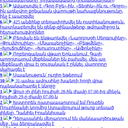
լուսանկարները՝ լողավազանից (լուսանկարներ)
5
Ավարտվել է «Գող Բջե»-ին, «Տեցիկ»-ին ու «Գոջո»-
ին առնչվող քրեական վարույթի նախաքննությունը.
ինչ է պարզվել
6
425 անձինք տեղափոխվել են ոստիկանություն․
հայտնաբերվել են զենք-զինամթերք, թմրամիջոց և
հետախուզվողներ
7
Բերման են ենթարկվել «Նարդոսցի Սերգուլիկը»,
«Փումփուլիկը», «Սնայպերչիկը», «Բեթմենը»,
«Խուճուճիկը», «Խուտուտիկը», «Այֆոնչիկը»
8
Ողբերգական վթար Երևանում․ Գայի
պողոտայում մեքենաներ են բախվել, մեկ այլ
մեքենայի վրա էլ ցուցանակ է ընկել. վարորդը
մահացել է
9
Սպանություն՝ ուղիղ եթերում
10
31-ամյա ամուսինը խանդի հողի վրա
դանակահարել է կնոջը
1
Ջուր չի լինի հուլիսի 28-ին ժամը 07.00-ից մինչև
հուլիսի 29-ը ժամը 07.00-ն
2
Խստորեն դատապարտում եմ Ռուբեն
Ռուբինյանի կողմից Ստամբուլում թուրք տեսած
լինելը. Դանիել Իոաննիսյան
3
Դերասանին մեղադրում են մանկապղծության
մեջ․ նա ձերբակալվել է