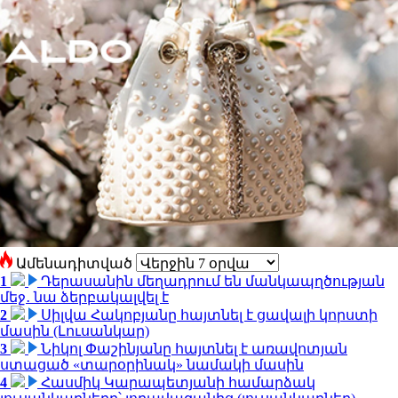
Ամենադիտված
1
Դերասանին մեղադրում են մանկապղծության
մեջ․ նա ձերբակալվել է
2
Սիլվա Հակոբյանը հայտնել է ցավալի կորստի
մասին (Լուսանկար)
3
Նիկոլ Փաշինյանը հայտնել է առավոտյան
ստացած «տարօրինակ» նամակի մասին
4
Հասմիկ Կարապետյանի համարձակ