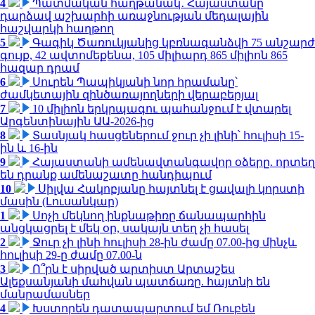
4
Պատմական հաղթանակ․ Հայաստանը
դարձավ աշխարհի առաջնության մեդալային
հաշվարկի հաղթող
5
Գագիկ Ծառուկյանից կբռնագանձվի 75 անշարժ
գույք, 42 ավտոմեքենա, 105 միլիարդ 865 միլիոն 865
հազար դրամ
6
Սուրեն Պապիկյանի նոր հրամանը՝
ժամկետային զինծառայողների վերաբերյալ
7
10 միլիոն երկրպագու պահանջում է վտարել
Արգենտինային ԱԱ-2026-ից
8
Տասնյակ հասցեներում ջուր չի լինի՝ հուլիսի 15-
ին և 16-ին
9
Հայաստանի ամենավտանգավոր օձերը. որտեղ
են դրանք ամենաշատը հանդիպում
10
Սիլվա Հակոբյանը հայտնել է ցավալի կորստի
մասին (Լուսանկար)
1
Սոչի մեկնող ինքնաթիռը ճանապարհին
անցկացրել է մեկ օր, սակայն տեղ չի հասել
2
Ջուր չի լինի հուլիսի 28-ին ժամը 07.00-ից մինչև
հուլիսի 29-ը ժամը 07.00-ն
3
Ո՞րն է սիրված արտիստ Արտաշես
Ալեքսանյանի մահվան պատճառը. հայտնի են
մանրամասներ
4
Խստորեն դատապարտում եմ Ռուբեն