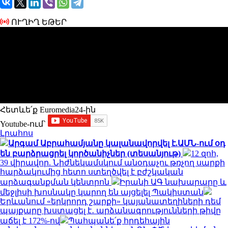
ՈՒՂԻՂ ԵԹԵՐ
Հետևե՛ք Euromedia24-ին
Youtube-ում`
Լրահոս
Արգամ Աբրահամյանը կալանավորվել է.ԱՄՆ-ում օդ
են բարձրացրել կործանիչներ (տեսանյութ)
12 զոհ,
39 վիրավոր. Նիժնեկամսկում անօդաչու թռչող սարքի
հարձակումից հետո ստեղծվել է բժշկական
արձագանքման կենտրոն
Իրանի ԱԳ նախարարը և
մեջլիսի խոսնակը կարող են այցելել Պակիստան
Երևանում «երկրորդ շարքի» կայանատեղիների դեմ
պայքարը խստացել է․ արձանագրությունների թիվը
աճել է 172%-ով
Պահպանե՛ք հրդեհային