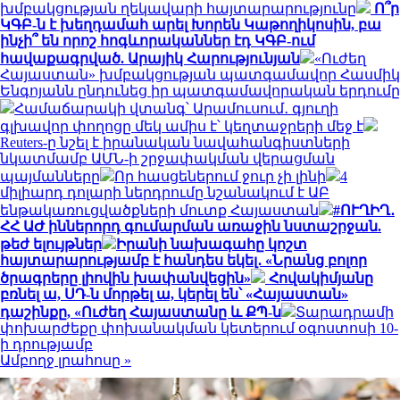
խմբակցության ղեկավարի հայտարարությունը
Ո՞ր
ԿԳԲ-ն է խեղդամահ արել Խորեն Կաթողիկոսին, բա
ինչի՞ են որոշ հոգևորականներ էդ ԿԳԲ-ում
հավաքագրված. Արայիկ Հարությունյան
«Ուժեղ
Հայաստան» խմբակցության պատգամավոր Հասմիկ
Ենգոյանն ընդունեց իր պատգամավորական երդումը
Համաճարակի վտանգ՝ Արամուսում․ գյուղի
գլխավոր փողոցը մեկ ամիս է՝ կեղտաջրերի մեջ է
Reuters-ը նշել է իրանական նավահանգիստների
նկատմամբ ԱՄՆ-ի շրջափակման վերացման
պայմանները
Որ հասցեներում ջուր չի լինի
4
միլիարդ դոլարի ներդրումը նշանակում է ԱԲ
ենթակառուցվածքների մուտք Հայաստան
#ՈՒՂԻՂ․
ՀՀ ԱԺ իններորդ գումարման առաջին նստաշրջան.
թեժ ելույթներ
Իրանի նախագահը կոշտ
հայտարարությամբ է հանդես եկել․ «Նրանց բոլոր
ծրագրերը լիովին խափանվեցին»
Հովակիմյանը
բռնել ա, ՍԴ-ն մորթել ա, կերել են՝ «Հայաստան»
դաշինքը, «Ուժեղ Հայաստանը և ՔՊ-ն
Տարադրամի
փոխարժեքը փոխանակման կետերում օգոստոսի 10-
ի դրությամբ
Ամբողջ լրահոսը »