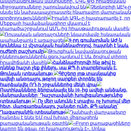
անվտանգության կանոնները․ ՆԳՆ ՓԾ իրազեկման
միջոցառումները շարունակվում են
Չեռնոբիլի ԱԷԿ-ը
սկսել են նախապատրաստել հնարավոր մարտական
գործողությունների
Իրանի ԱԳՆ-ը հայտարարել է, որ
Մեքքայի համաձայնագիրը վկայում է
տարածաշրջանում ԱՄՆ-ից հիասթափության մասին
Ռուսական անօդաչուների նկատմամբ հսկայական
պահանջարկ է առաջացել
9-րդ գումարման ԱԺ-ն
կունենա 12 մշտական հանձնաժողով․ հայտնի է նաև
ուժերի բաշխումը
Թուրքիան նավագնացության
ընկերություններին զգուշացնում է Սև ծովում տիրող
իրավիճակի մասին
Հանձնաժողովի ինչ թիվ էլ
դնենք հաշտ չեք լինելու, սա ՔՊ-ի տարբերակն է․
Թունյան (տեսանյութ)
Գիշերը յոթ տասնյակից
ավելի անօդաչու թռչող սարքեր փորձել են
հարձակվել ՌԴ-ի շրջաններից մեկի վրա
Ոստիկանները ձերբակալել են 10–ից ավելի անձանց․
մանրամասներ` Դաշտավանի խուլիգանությունից
(տեսանյութ)
Ոչ մեր անունն է տալիս, ոչ խոսում մեր
հետ, մարգարեանալու շանսեր ունի․ ՔՊ-ականը՝
Ղազարյանին (տեսանյութ)
Դանիայի վարչապետը
հանդես է եկել ԵՄ-ում խիստ միգրացիոն
քաղաքականության օգտին
«Բոլոր քաղաքացիները
կարող են զգալ, որ խաղաղություն է». Սոնա