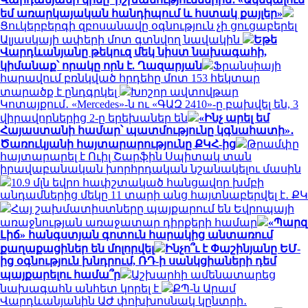
եմ առարկայական հանդիպում և հստակ քայլեր»
Ցուկերբերգի զբոսանավը օգնություն չի ցուցաբերել
Ալյասկայի ափերի մոտ գտնվող նավակին
Եթե
Վարդևանյանը թեկուզ մեկ նիստ նախագահի,
կիմանաք՝ որակը որն է. Ղազարյան
Ֆրանսիայի
հարավում բռնկված հրդեհը մոտ 153 հեկտար
տարածք է ընդգրկել
Խոշոր ավտովթար
Կոտայքում․ «Mercedes»-ն ու «ԳԱԶ 2410»-ը բախվել են, 3
վիրավորներից 2-ը երեխաներ են
«Ինչ արել եմ
Հայաստանի համար՝ պատմությունը կգնահատի»․
Ծառուկյանի հայտարարությունը ՔԿՀ-ից
Թրամփը
հայտարարել է Ուիլ Շարֆին Սպիտակ տան
իրավաբանական խորհրդական նշանակելու մասին
10.9 մլն եվրո հափշտակած հանցավոր խմբի
անդամներից մեկը 11 տարի անց հայտնաբերվել է․ ՔԿ
Հայ շախմատիստները պայքարում են Եվրոպայի
առաջնության առաջատար դիրքերի համար
«Պարզ
Լիճ» հանգստյան գոտուն հարակից անտառում
քաղաքացիներ են մոլորվել
Ինչո՞ւ է Փաշինյանը ԵՄ-
ից օգնություն խնդրում, ՌԴ-ի սանկցիաների դեմ
պայքարելու համա՞ր
Աշխարհի ամենատարեց
նախագահն անհետ կորել է
ՔՊ-ն Արամ
Վարդևանյանին ԱԺ փոխխոսնակ կընտրի․