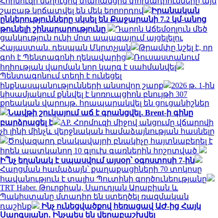
Հորմուզի նեղուցով տարանցիկ փոխադրումները այս
շաբաթ կրճատվել են մեկ երրորդով
Իրանական
ընկերությունները սկսել են Քաջարանի 7.2 կմ-անոց
թունելի շինարարությունը
Դարոն Աճեմօղլուն մեծ
ցանկություն ունի մոտ ապագայում այցելելու
Հայաստան. դեսպան Մկրտչյան
Թրամփը նշել է, որ
գոհ է Պենտագոնի ղեկավարից
Ռուսաստանում
հղիության վարման նոր կարգ է սահմանվել
Պենտագոնում տեղի է ունեցել
ինքնասպանությունների անսովոր շարք
2026 թ. 1-ին
կիսամյակում քննվել է կոռուպցիոն բնույթի 307
քրեական վարույթ. հրապարակվել են ցուցանիշներ
Նավթի շուկայում աճ է գրանցվել․ Brent-ի գինը
բարձրացել է
AP. Հորմուզի միջով անցումը վճարովի
չի լինի մինչև վերջնական համաձայնության հասնելը
Ծովազարդ բնակավայրի բնակիչը հայտնաբերել է
իրեն պատկանող 10 գլուխ գառներին հոշոտված
Ի՞նչ եղանակ է սպասվում այսօր՝ օգոստոսի 7-ին
Հարցման համաձայն՝ քաղաքացիների 70 տոկոսը
հավանություն է տալիս Պուտինի գործունեությանը
TRT Haber. Թուրքիան, Սաուդյան Արաբիան և
Պակիստանը մտադիր են ստեղծել ռազմական
դաշինք
Ինչ ունեցվածքով հեռացավ ԱԺ-ից Հայկ
Սարգսյանը․ Ինչպես են վերաբաշխվել