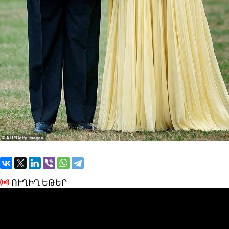
ՈՒՂԻՂ ԵԹԵՐ