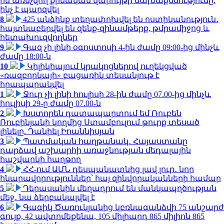
ին առնչվող քրեական վարույթի նախաքննությունը.
ինչ է պարզվել
8
425 անձինք տեղափոխվել են ոստիկանություն․
հայտնաբերվել են զենք-զինամթերք, թմրամիջոց և
հետախուզվողներ
9
Գազ չի լինի օգոստոսի 4-ին ժամը 09:00-ից մինչև
ժամը 18:00-ն
10
Կիլիկիայում կրակոցներով ուղեկցված
«ռազբորկայի» բացառիկ տեսանյութ է
հրապարակվել
1
Ջուր չի լինի հուլիսի 28-ին ժամը 07.00-ից մինչև
հուլիսի 29-ը ժամը 07.00-ն
2
Խստորեն դատապարտում եմ Ռուբեն
Ռուբինյանի կողմից Ստամբուլում թուրք տեսած
լինելը. Դանիել Իոաննիսյան
3
Պատմական հաղթանակ․ Հայաստանը
դարձավ աշխարհի առաջնության մեդալային
հաշվարկի հաղթող
4
ՀՀ-ում ԱՄՆ դեսպանատնից լավ լուր․ նոր
հնարավորություններ՝ հայ զինվորականների համար
5
Դերասանին մեղադրում են մանկապղծության
մեջ․ նա ձերբակալվել է
6
Գագիկ Ծառուկյանից կբռնագանձվի 75 անշարժ
գույք, 42 ավտոմեքենա, 105 միլիարդ 865 միլիոն 865