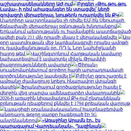
աշխատասենյակները ԱԺ-ում
Բլոգեր «Թու-թու-թու
Լավա»-ի դեմ ահազանգեր են ստացվել՝ կեղծ
գովազդի վերաբերյալ. նյութերն ուղարկվել են ՔԿ
Մադրիդը պաշտոնապես չի դիմել ԵՄ-ին Սեուտայի ​​
ճգնաժամի վերաբերյալ օգնության խնդրանքով
Երևանում պետությանն ու համայնքին պատճառված
ավելի քան 211 մլն դրամի վնաս է վերականգնվել
Այս
օրը պատմության մեջ կարձանագրվի որպես ամոթի
ու դավաճանության օր․ ՌԴ և Նոր Նախիջևանի
հայոց թեմ
Վաշինգտոնում Հաղթական կամարը
նախատեսվում է ավարտել մինչև Թրամփի
լիազորությունների ավարտը
«Ծիրան»
սուպերմարկետում գործող հացի արտադրամասի
գործունեությունը կասեցվել է
Բժիշկը զգուշացրել է
ամռանը ժամացույց կրելու հնարավոր վտանգի
մասին
Ֆրանսիայում գործազրկությունը հասել է
վերջին վեց տարվա ամենաբարձր մակարդակին
2026-ի առաջին կիսամյակում ՔԿ-ում ընտանեկան
բռնության դեպքերով քննվել է 1794 քրեական վարույթ
Լայպցիգի օդանավակայանում հայտնաբերված
անօդաչու թռչող սարքը հագեցած էր 5G
անտենաներով
«Առաջինը Արամն էր.. էս
պարագայում Վարդեւանյան». Ղազինյան