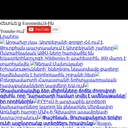
Հետևե՛ք Euromedia24-ին
Youtube-ում`
Լրահոս
Արցախը չկա, Ադրբեջանի զորքը ՀՀ-ում է,
Թուրքիան պաշտպանում է Ադրբեջանի շահերը
Ուկրաինական ԱԹՍ-ները հարվածել են
Եկատերինբուրգի Wildberries-ի պահեստին․ 800 մարդ է
տարհանվել
Գեղամ Մանուկյանը
իշխանությունների՝ եկեղեցու նկատմամբ քայլերը
համեմատել է խորհրդային շրջանի հետ
Բռնցքամարտի Հայաստանի երիտասարդական
հավաքականների կազմերը ԵԱ-ում
Չհամարձակվեք ձեր միլիոնները ճոճել ժողովրդի
գլխին, որը Ղարաբաղի համար տվել է ամենաթանկը՝
իր որդիներին
ԲՐԻԿՍ-ի արտաքին գործերի
նախարարները կարող են քննարկել Մերձավոր
Արևելքի հարցը ՄԱԿ-ի Գլխավոր ասամբլեայի
նստաշրջանում
Փաշինյան․ Յուրաքանչյուր երկիր
ունի այլընտրանք ստեղծելու իրավունք
Reuters.