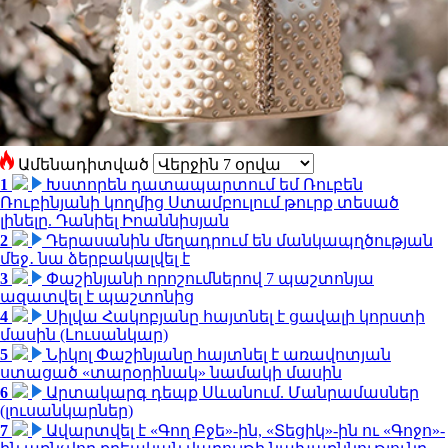
Ամենադիտված
1
Խստորեն դատապարտում եմ Ռուբեն
Ռուբինյանի կողմից Ստամբուլում թուրք տեսած
լինելը. Դանիել Իոաննիսյան
2
Դերասանին մեղադրում են մանկապղծության
մեջ․ նա ձերբակալվել է
3
Փաշինյանի որոշումներով 7 պաշտոնյա
ազատվել է պաշտոնից
4
Սիլվա Հակոբյանը հայտնել է ցավալի կորստի
մասին (Լուսանկար)
5
Նիկոլ Փաշինյանը հայտնել է առավոտյան
ստացած «տարօրինակ» նամակի մասին
6
Արտակարգ դեպք Սևանում. Մանրամասներ
(լուսանկարներ)
7
Ավարտվել է «Գող Բջե»-ին, «Տեցիկ»-ին ու «Գոջո»-