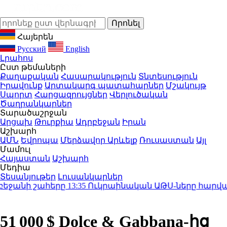
Հայերեն
Русский
English
Լրահոս
Ըստ թեմաների
Քաղաքական
Հասարակություն
Տնտեսություն
Իրավունք
Արտակարգ պատահարներ
Մշակույթ
Սպորտ
Հարցազրույցներ
Վերլուծական
Ծաղրանկարներ
Տարածաշրջան
Արցախ
Թուրքիա
Ադրբեջան
Իրան
Աշխարհ
ԱՄՆ
Եվրոպա
Մերձավոր Արևելք
Ռուսաստան
Այլ
Մամուլ
Հայաստան
Աշխարհ
Մեդիա
Տեսանյութեր
Լուսանկարներ
ի շահերը
13:35
Ուկրաինական ԱԹՍ-ները հարվածել են Ե
51 000 $ Dolce & Gabbana-ից