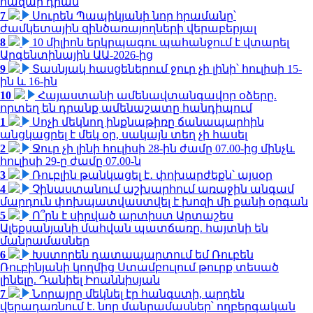
հազար դրամ
7
Սուրեն Պապիկյանի նոր հրամանը՝
ժամկետային զինծառայողների վերաբերյալ
8
10 միլիոն երկրպագու պահանջում է վտարել
Արգենտինային ԱԱ-2026-ից
9
Տասնյակ հասցեներում ջուր չի լինի՝ հուլիսի 15-
ին և 16-ին
10
Հայաստանի ամենավտանգավոր օձերը.
որտեղ են դրանք ամենաշատը հանդիպում
1
Սոչի մեկնող ինքնաթիռը ճանապարհին
անցկացրել է մեկ օր, սակայն տեղ չի հասել
2
Ջուր չի լինի հուլիսի 28-ին ժամը 07.00-ից մինչև
հուլիսի 29-ը ժամը 07.00-ն
3
Ռուբլին թանկացել է․ փոխարժեքն՝ այսօր
4
Չինաստանում աշխարհում առաջին անգամ
մարդուն փոխպատվաստվել է խոզի մի քանի օրգան
5
Ո՞րն է սիրված արտիստ Արտաշես
Ալեքսանյանի մահվան պատճառը. հայտնի են
մանրամասներ
6
Խստորեն դատապարտում եմ Ռուբեն
Ռուբինյանի կողմից Ստամբուլում թուրք տեսած
լինելը. Դանիել Իոաննիսյան
7
Նորայրը մեկնել էր հանգստի, արդեն
վերադառնում է. նոր մանրամասներ՝ ողբերգական