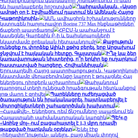
Գեղարքունիքում գետնափոր շինությունում 10 գառ
են հայտնաբերել հոշոտված
Ղահրամանյան․ «Այսօր
ամոթի օր է, Էջմիածնում դատում են Ամենայն Հայոց
Կաթողիկոսին»
ԱՄՆ ավիացիոն իշխանությունները
կստուգեն հարյուրավոր Boeing 737 Max ինքնաթիռներ՝
ճաքերի պատճառով
ՀԲԸՄ-ն պահանջում է
կասեցնել Գարեգին Բ-ի և եպիսկոպոսների
նկատմամբ քրեական հետապնդումը
Քաջություն
ունեցեք ու փորձեք Ալիևի քթից բերել, երբ Արցախում
ջնջվում է հայկական հետքը. Գալստյան
Ի՞նչ կա ձեր
կառավարության նիստերից, ո՞ր երկիր եք ուղարկում
հաստատված հարցերը. Հովհաննիսյան
Երուսաղեմի Հայոց պատրիարքություն․ Կաթողիկոսի
նկատմամբ վերաբերմունքը կարող է թուլացնել Հայ
եկեղեցու դիրքերն աշխարհում
Թաիլանդում
դպրոցում տեղի ունեցած հրաձգության հետևանքով
յոթ մարդ է զոհվել
Պարեկները ուժեղացված
ծառայություն են իրականացրել. հայտնաբերվել է
մոտոցիկլետների շահագործման խախտում
«ՀայաՔվե». Եկեղեցու դեմ ճնշումները սպառնում են
Հայաստանի սահմանադրական կարգին
ՊԵԿ-ը
«Առինջ մոլ»-ում բացահայտել է 1,3 մլրդ դրամի
թաքցված հարկման օբյեկտ
Եկել էիք
«հեղափոՂություն» անելու, բայց միայն փողով