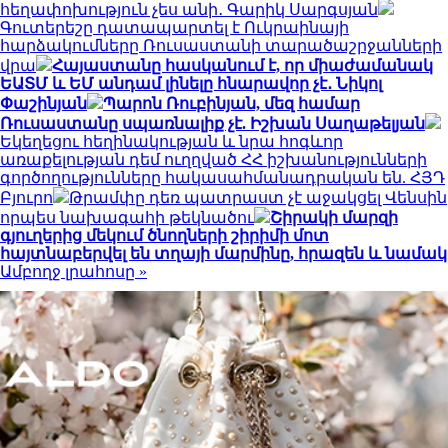
հեղափոխություն չես անի․ Գարիկ Սարգսյան
Գուտերեշը դատապարտել է Ուկրաինայի
հարձակումները Ռուսաստանի տարածաշրջանների
վրա
Հայաստանը հասկանում է, որ միաժամանակ
ԵԱՏՄ և ԵՄ անդամ լինելը հնարավոր չէ․ Նիկոլ
Փաշինյան
Պարոն Ռուբինյան, մեզ համար
Ռուսաստանը սպառնալիք չէ. Իշխան Սաղաթելյան
Եկեղեցու հեղինակության և նրա հոգևոր
առաքելության դեմ ուղղված ՀՀ իշխանությունների
գործողությունները հակասահմանադրական են. ՀՅԴ
Բյուրո
Թրամփը դեռ պատրաստ չէ աջակցել Վենսին
որպես նախագահի թեկնածու
Շիրակի մարզի
գյուղերից մեկում ծնողների շիրիմի մոտ
հայտնաբերվել են տղայի մարմինը, հրազեն և նամակ
Ամբողջ լրահոսը »