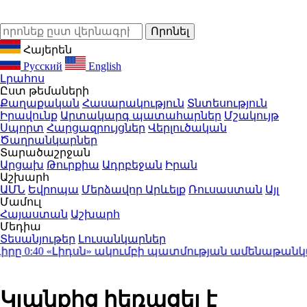
Հայերեն
Русский
English
Լրահոս
Ըստ թեմաների
Քաղաքական
Հասարակություն
Տնտեսություն
Իրավունք
Արտակարգ պատահարներ
Մշակույթ
Սպորտ
Հարցազրույցներ
Վերլուծական
Ծաղրանկարներ
Տարածաշրջան
Արցախ
Թուրքիա
Ադրբեջան
Իրան
Աշխարհ
ԱՄՆ
Եվրոպա
Մերձավոր Արևելք
Ռուսաստան
Այլ
Մամուլ
Հայաստան
Աշխարհ
Մեդիա
Տեսանյութեր
Լուսանկարներ
ը
0:40
«Լիդսն» ակումբի պատմության ամենաթանկարժ
Կյանքից հեռացել է