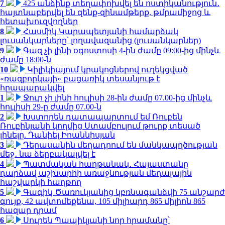
7
425 անձինք տեղափոխվել են ոստիկանություն․
հայտնաբերվել են զենք-զինամթերք, թմրամիջոց և
հետախուզվողներ
8
Հասմիկ Կարապետյանի համարձակ
լուսանկարները՝ լողավազանից (լուսանկարներ)
9
Գազ չի լինի օգոստոսի 4-ին ժամը 09:00-ից մինչև
ժամը 18:00-ն
10
Կիլիկիայում կրակոցներով ուղեկցված
«ռազբորկայի» բացառիկ տեսանյութ է
հրապարակվել
1
Ջուր չի լինի հուլիսի 28-ին ժամը 07.00-ից մինչև
հուլիսի 29-ը ժամը 07.00-ն
2
Խստորեն դատապարտում եմ Ռուբեն
Ռուբինյանի կողմից Ստամբուլում թուրք տեսած
լինելը. Դանիել Իոաննիսյան
3
Դերասանին մեղադրում են մանկապղծության
մեջ․ նա ձերբակալվել է
4
Պատմական հաղթանակ․ Հայաստանը
դարձավ աշխարհի առաջնության մեդալային
հաշվարկի հաղթող
5
Գագիկ Ծառուկյանից կբռնագանձվի 75 անշարժ
գույք, 42 ավտոմեքենա, 105 միլիարդ 865 միլիոն 865
հազար դրամ
6
Սուրեն Պապիկյանի նոր հրամանը՝