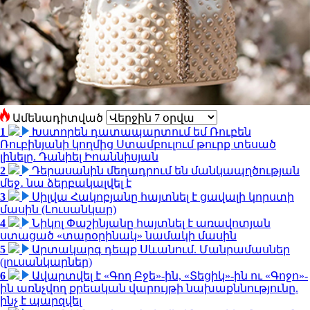
Ամենադիտված
1
Խստորեն դատապարտում եմ Ռուբեն
Ռուբինյանի կողմից Ստամբուլում թուրք տեսած
լինելը. Դանիել Իոաննիսյան
2
Դերասանին մեղադրում են մանկապղծության
մեջ․ նա ձերբակալվել է
3
Սիլվա Հակոբյանը հայտնել է ցավալի կորստի
մասին (Լուսանկար)
4
Նիկոլ Փաշինյանը հայտնել է առավոտյան
ստացած «տարօրինակ» նամակի մասին
5
Արտակարգ դեպք Սևանում. Մանրամասներ
(լուսանկարներ)
6
Ավարտվել է «Գող Բջե»-ին, «Տեցիկ»-ին ու «Գոջո»-
ին առնչվող քրեական վարույթի նախաքննությունը.
ինչ է պարզվել