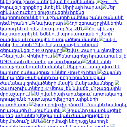
եկեղեցու շուրջ ստեղծված իրավիճակով
Syria TV.
Իսրայելի զորքերը մտել են Սիրիայի հարավ
Մեր
զինված ուժերը ցույց տվեցին իրենց
կարողությունները աշխարհի ամենաթանկ բանակի
դեմ. Իրանի ԱԳ նախարար
Հղի զբոսաշրջիկներին
կարող են մերժել մուտք գործել ԱՄՆ
Հութիները
հայտարարել են Եմենում պրոսաուդյան ուժերի
ռազմական բազային հարվածելու մասին
Ոսկու
գինը հունիսի 17-ից ի վեր առաջին անգամ
գերազանցել է 4400 դոլարը
Եվս 6 տարի և ընդմիշտ
«Ռեալում»․ Վինիսիուս
Պենտագոնը հրապարակել է
ԱԹՕ-ների վերաբերյալ նոր նյութեր
Զելենսկին
առաջին անգամ ժամանել է Սերբիա․ սպասվում են
կարևոր բանակցություններ Վուչիչի հետ
Հայտնի
են դարձել Թաիլանդի դպրոցի հրաձգության
ժամանակ զոհվածների մասին մանրամասները
Հայ ուշուիստները 37 մեդալ են նվաճել միջազգային
մրցաշարում
Սլովակիայի արևելքում արտակարգ
դրություն է հայտարարվել շոգի ալիքների
պատճառով
Ֆյոդորովը փորձում է Մասկին համոզել,
որ աջակցի Ուկրաինային
Թրամփը սպառնացել է
արգելափակել շվեյցարական ժամացույցների
ներմուծումը ԱՄՆ
Հորմուզի նեղուցը կարող է
կորցնել իր ռազմավարական նշանակությունը