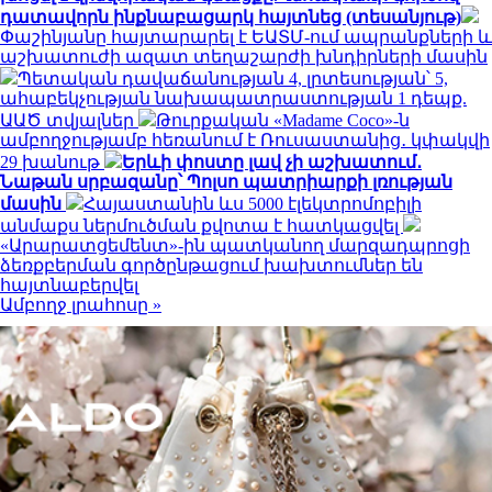
դատավորն ինքնաբացարկ հայտնեց (տեսանյութ)
Փաշինյանը հայտարարել է ԵԱՏՄ-ում ապրանքների և
աշխատուժի ազատ տեղաշարժի խնդիրների մասին
Պետական դավաճանության 4, լրտեսության՝ 5,
ահաբեկչության նախապատրաստության 1 դեպք.
ԱԱԾ տվյալներ
Թուրքական «Madame Coco»-ն
ամբողջությամբ հեռանում է Ռուսաստանից․ կփակվի
29 խանութ
Երևի փոստը լավ չի աշխատում․
Նաթան սրբազանը՝ Պոլսո պատրիարքի լռության
մասին
Հայաստանին ևս 5000 էլեկտրոմոբիլի
անմաքս ներմուծման քվոտա է հատկացվել
«Արարատցեմենտ»-ին պատկանող մարզադպրոցի
ձեռքբերման գործընթացում խախտումներ են
հայտնաբերվել
Ամբողջ լրահոսը »