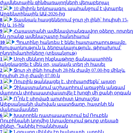
ժամկետային զինծառայողների վերաբերյալ
7
10 միլիոն երկրպագու պահանջում է վտարել
Արգենտինային ԱԱ-2026-ից
8
Տասնյակ հասցեներում ջուր չի լինի՝ հուլիսի 15-
ին և 16-ին
9
Հայաստանի ամենավտանգավոր օձերը. որտեղ
են դրանք ամենաշատը հանդիպում
10
Պուտինը հանդես է եկել հայտարարությամբ.
Խուզարկություն և ձերբակալություն․ թիրախում՝
ընդդիմադիրները (տեսանյութ)
1
Սոչի մեկնող ինքնաթիռը ճանապարհին
անցկացրել է մեկ օր, սակայն տեղ չի հասել
2
Ջուր չի լինի հուլիսի 28-ին ժամը 07.00-ից մինչև
հուլիսի 29-ը ժամը 07.00-ն
3
Ռուբլին թանկացել է․ փոխարժեքն՝ այսօր
4
Չինաստանում աշխարհում առաջին անգամ
մարդուն փոխպատվաստվել է խոզի մի քանի օրգան
5
Ո՞րն է սիրված արտիստ Արտաշես
Ալեքսանյանի մահվան պատճառը. հայտնի են
մանրամասներ
6
Խստորեն դատապարտում եմ Ռուբեն
Ռուբինյանի կողմից Ստամբուլում թուրք տեսած
լինելը. Դանիել Իոաննիսյան
7
Նորայրը մեկնել էր հանգստի, արդեն