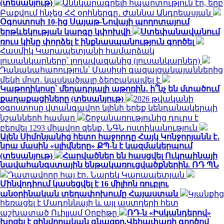
(տեսանյութ)
Աննկարագրելի հպարտություն էր, երբ
Բաքվում հնչեց ՀՀ օրհներգը․ Ժաննա Անդրեասյան
Օգոստոսի 10-ից Սայաթ-Նովայի պողոտայում
երթևեկության կարգը կփոխվի
Ստեփանավանում
ռուս կինը փորձել է ինքնասպանություն գործել
Հասմիկ Կարապետյանի համարձակ
լուսանկարները՝ լողավազանից (լուսանկարներ)
Դանակահարություն՝ Մասիսի գազալցակայաններից
մեկի մոտ. կասկածյալը ձերբակալվել է
Կաթողիկոսը՝ մեղադրյալի աթոռին․ ի՞նչ են մտածում
քաղաքացիները (տեսանյութ)
2026 թվականի
օգոստոսը վտանգավոր կլինի երեք կենդանակերպի
նշանների համար
Շրջանառությունից դուրս է
բերվել 1293 միավոր զենք․ ՆԳՆ ոստիկանություն
Ալեն Սիմոնյանից հետո հաջորդը Հայկ Կոնջորյանն է․
նրա մասին «սլիվները» ՔՊ-ն է կազմակերպում
(տեսանյութ)
Հարվածներ են հասցվել Ուկրաինայի
նավահանգստային ենթակառուցվածքներին. ՌԴ ՊՆ
Դատավորը հայ էր․ Նարեկ Կարապետյան
Մինվոդիում կասեցվել է 16 միլիոն ռուբլու
անօրինական տեղափոխումը Հայաստան
Կյանքից
հեռացել է Մադոննայի և այլ աստղերի հետ
աշխատած Ուիլյամ Օրբիթը
ՌԴ-ն «Իսկանդերով»
խոցել է զինվորական գնացքը.Վեհափառի գործով