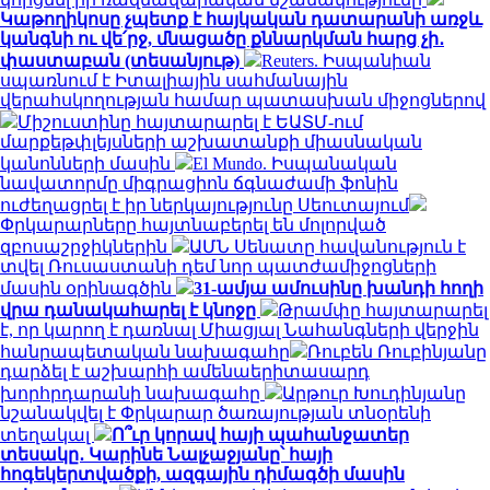
Կաթողիկոսը չպետք է հայկական դատարանի առջև
կանգնի ու վե՛րջ, մնացածը քննարկման հարց չի․
փաստաբան (տեսանյութ)
Reuters. Իսպանիան
սպառնում է Իտալիային սահմանային
վերահսկողության համար պատասխան միջոցներով
Միշուստինը հայտարարել է ԵԱՏՄ-ում
մարքեթփլեյսների աշխատանքի միասնական
կանոնների մասին
El Mundo. Իսպանական
նավատորմը միգրացիոն ճգնաժամի ֆոնին
ուժեղացրել է իր ներկայությունը Սեուտայում
Փրկարարները հայտնաբերել են մոլորված
զբոսաշրջիկներին
ԱՄՆ Սենատը հավանություն է
տվել Ռուսաստանի դեմ նոր պատժամիջոցների
մասին օրինագծին
31-ամյա ամուսինը խանդի հողի
վրա դանակահարել է կնոջը
Թրամփը հայտարարել
է, որ կարող է դառնալ Միացյալ Նահանգների վերջին
հանրապետական ​​նախագահը
Ռուբեն Ռուբինյանը
դարձել է աշխարհի ամենաերիտասարդ
խորհրդարանի նախագահը
Արթուր Խուդինյանը
նշանակվել է Փրկարար ծառայության տնօրենի
տեղակալ
Ո՞ւր կորավ հայի պահանջատեր
տեսակը․ Կարինե Նալչաջյանը՝ հայի
հոգեկերտվածքի, ազգային դիմագծի մասին