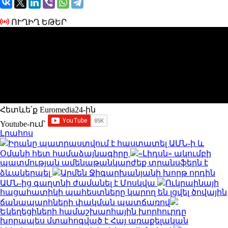
ՈՒՂԻՂ ԵԹԵՐ
Հետևե՛ք Euromedia24-ին
Youtube-ում`
Լրահոս
Իրանը պատրաստվում է հաստատել ԱՄՆ-ի և
Օմանի հետ համաձայնագիրը
«Լիդսն» ակումբի
պատմության ամենաթանկարժեք տրանսֆերն է
ձևակերպել
Արմեն Ջիգարխանյանի խորթ որդին
ԱՄՆ-ից գաղտնի ժամանել է Մոսկվա
Ուկրաինայի
հացահատիկի պահեստները կարող են լցվել ծովային
ճանապարհների փակման պատճառով
Եկեղեցիների համաշխարհային խորհուրդը
խորապես մտահոգված է Հայ առաքելական