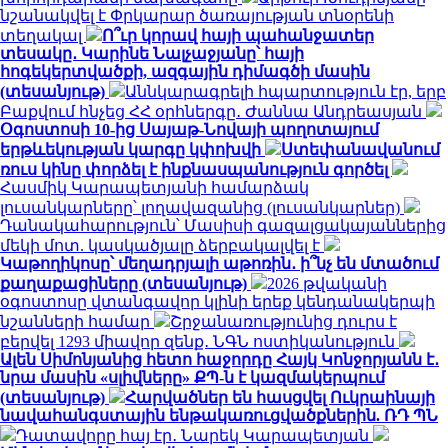
նշանակվել է Փրկարար ծառայության տնօրենի
տեղակալ
Ո՞ւր կորավ հայի պահանջատեր
տեսակը․ Կարինե Նալչաջյանը՝ հայի
հոգեկերտվածքի, ազգային դիմագծի մասին
(տեսանյութ)
Աննկարագրելի հպարտություն էր, երբ
Բաքվում հնչեց ՀՀ օրհներգը․ Ժաննա Անդրեասյան
Օգոստոսի 10-ից Սայաթ-Նովայի պողոտայում
երթևեկության կարգը կփոխվի
Ստեփանավանում
ռուս կինը փորձել է ինքնասպանություն գործել
Հասմիկ Կարապետյանի համարձակ
լուսանկարները՝ լողավազանից (լուսանկարներ)
Դանակահարություն՝ Մասիսի գազալցակայաններից
մեկի մոտ. կասկածյալը ձերբակալվել է
Կաթողիկոսը՝ մեղադրյալի աթոռին․ ի՞նչ են մտածում
քաղաքացիները (տեսանյութ)
2026 թվականի
օգոստոսը վտանգավոր կլինի երեք կենդանակերպի
նշանների համար
Շրջանառությունից դուրս է
բերվել 1293 միավոր զենք․ ՆԳՆ ոստիկանություն
Ալեն Սիմոնյանից հետո հաջորդը Հայկ Կոնջորյանն է․
նրա մասին «սլիվները» ՔՊ-ն է կազմակերպում
(տեսանյութ)
Հարվածներ են հասցվել Ուկրաինայի
նավահանգստային ենթակառուցվածքներին. ՌԴ ՊՆ
Դատավորը հայ էր․ Նարեկ Կարապետյան