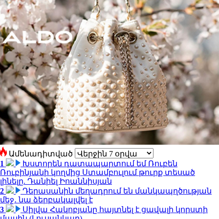
Ամենադիտված
1
Խստորեն դատապարտում եմ Ռուբեն
Ռուբինյանի կողմից Ստամբուլում թուրք տեսած
լինելը. Դանիել Իոաննիսյան
2
Դերասանին մեղադրում են մանկապղծության
մեջ․ նա ձերբակալվել է
3
Սիլվա Հակոբյանը հայտնել է ցավալի կորստի
մասին (Լուսանկար)