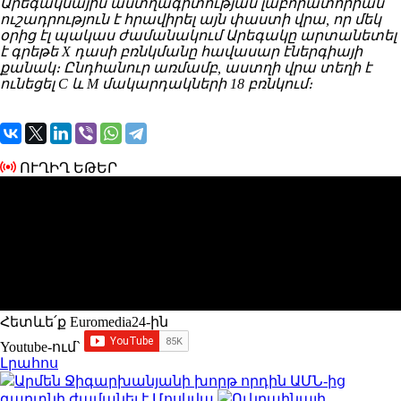
Արեգակնային աստղագիտության լաբորատորիան
ուշադրություն է հրավիրել այն փաստի վրա, որ մեկ
օրից էլ պակաս ժամանակում Արեգակը արտանետել
է գրեթե X դասի բռնկմանը հավասար էներգիայի
քանակ։ Ընդհանուր առմամբ, աստղի վրա տեղի է
ունեցել C և M մակարդակների 18 բռնկում։
ՈՒՂԻՂ ԵԹԵՐ
Հետևե՛ք Euromedia24-ին
Youtube-ում`
Լրահոս
Արմեն Ջիգարխանյանի խորթ որդին ԱՄՆ-ից
գաղտնի ժամանել է Մոսկվա
Ուկրաինայի