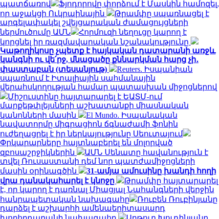
պատճառով
Ֆյոդորովը փորձում է Մասկին համոզել,
որ աջակցի Ուկրաինային
Թրամփը սպառնացել է
արգելափակել շվեյցարական ժամացույցների
ներմուծումը ԱՄՆ
Հորմուզի նեղուցը կարող է
կորցնել իր ռազմավարական նշանակությունը
Կաթողիկոսը չպետք է հայկական դատարանի առջև
կանգնի ու վե՛րջ, մնացածը քննարկման հարց չի․
փաստաբան (տեսանյութ)
Reuters. Իսպանիան
սպառնում է Իտալիային սահմանային
վերահսկողության համար պատասխան միջոցներով
Միշուստինը հայտարարել է ԵԱՏՄ-ում
մարքեթփլեյսների աշխատանքի միասնական
կանոնների մասին
El Mundo. Իսպանական
նավատորմը միգրացիոն ճգնաժամի ֆոնին
ուժեղացրել է իր ներկայությունը Սեուտայում
Փրկարարները հայտնաբերել են մոլորված
զբոսաշրջիկներին
ԱՄՆ Սենատը հավանություն է
տվել Ռուսաստանի դեմ նոր պատժամիջոցների
մասին օրինագծին
31-ամյա ամուսինը խանդի հողի
վրա դանակահարել է կնոջը
Թրամփը հայտարարել
է, որ կարող է դառնալ Միացյալ Նահանգների վերջին
հանրապետական ​​նախագահը
Ռուբեն Ռուբինյանը
դարձել է աշխարհի ամենաերիտասարդ
խորհրդարանի նախագահը
Արթուր Խուդինյանը