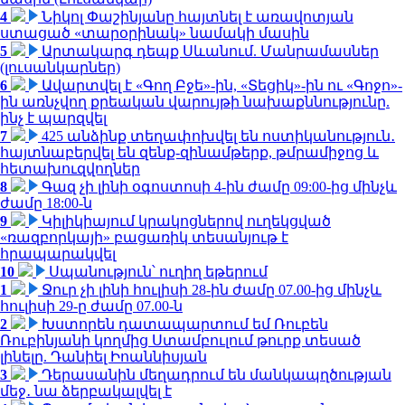
4
Նիկոլ Փաշինյանը հայտնել է առավոտյան
ստացած «տարօրինակ» նամակի մասին
5
Արտակարգ դեպք Սևանում. Մանրամասներ
(լուսանկարներ)
6
Ավարտվել է «Գող Բջե»-ին, «Տեցիկ»-ին ու «Գոջո»-
ին առնչվող քրեական վարույթի նախաքննությունը.
ինչ է պարզվել
7
425 անձինք տեղափոխվել են ոստիկանություն․
հայտնաբերվել են զենք-զինամթերք, թմրամիջոց և
հետախուզվողներ
8
Գազ չի լինի օգոստոսի 4-ին ժամը 09:00-ից մինչև
ժամը 18:00-ն
9
Կիլիկիայում կրակոցներով ուղեկցված
«ռազբորկայի» բացառիկ տեսանյութ է
հրապարակվել
10
Սպանություն՝ ուղիղ եթերում
1
Ջուր չի լինի հուլիսի 28-ին ժամը 07.00-ից մինչև
հուլիսի 29-ը ժամը 07.00-ն
2
Խստորեն դատապարտում եմ Ռուբեն
Ռուբինյանի կողմից Ստամբուլում թուրք տեսած
լինելը. Դանիել Իոաննիսյան
3
Դերասանին մեղադրում են մանկապղծության
մեջ․ նա ձերբակալվել է