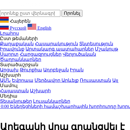
Հայերեն
Русский
English
Լրահոս
Ըստ թեմաների
Քաղաքական
Հասարակություն
Տնտեսություն
Իրավունք
Արտակարգ պատահարներ
Մշակույթ
Սպորտ
Հարցազրույցներ
Վերլուծական
Ծաղրանկարներ
Տարածաշրջան
Արցախ
Թուրքիա
Ադրբեջան
Իրան
Աշխարհ
ԱՄՆ
Եվրոպա
Մերձավոր Արևելք
Ռուսաստան
Այլ
Մամուլ
Հայաստան
Աշխարհ
Մեդիա
Տեսանյութեր
Լուսանկարներ
Եկեղեցիների համաշխարհային խորհուրդը խորապես
Արեգակի վրա գրանցվել է