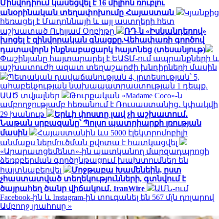
Մինվոդիում կասեցվել է 16 միլիոն ռուբլու
անօրինական տեղափոխումը Հայաստան
Կյանքից
հեռացել է Մադոննայի և այլ աստղերի հետ
աշխատած Ուիլյամ Օրբիթը
ՌԴ-ն «Իսկանդերով»
խոցել է զինվորական գնացքը.Վեհափառի գործով
դատավորն ինքնաբացարկ հայտնեց (տեսանյութ)
Փաշինյանը հայտարարել է ԵԱՏՄ-ում ապրանքների և
աշխատուժի ազատ տեղաշարժի խնդիրների մասին
Պետական դավաճանության 4, լրտեսության՝ 5,
ահաբեկչության նախապատրաստության 1 դեպք.
ԱԱԾ տվյալներ
Թուրքական «Madame Coco»-ն
ամբողջությամբ հեռանում է Ռուսաստանից․ կփակվի
29 խանութ
Երևի փոստը լավ չի աշխատում․
Նաթան սրբազանը՝ Պոլսո պատրիարքի լռության
մասին
Հայաստանին ևս 5000 էլեկտրոմոբիլի
անմաքս ներմուծման քվոտա է հատկացվել
«Արարատցեմենտ»-ին պատկանող մարզադպրոցի
ձեռքբերման գործընթացում խախտումներ են
հայտնաբերվել
Մոջթաբա Խամենեին, ըստ
չհաստատված տեղեկությունների, գտնվում է
ծայրահեղ ծանր վիճակում․ IranWire
ԱՄՆ-ում
Facebook-ին և Instagram-ին տուգանել են 567 մլն դոլարով
Ամբողջ լրահոսը »