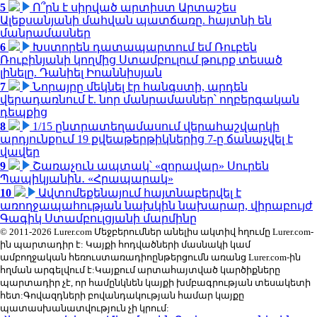
5
Ո՞րն է սիրված արտիստ Արտաշես
Ալեքսանյանի մահվան պատճառը. հայտնի են
մանրամասներ
6
Խստորեն դատապարտում եմ Ռուբեն
Ռուբինյանի կողմից Ստամբուլում թուրք տեսած
լինելը. Դանիել Իոաննիսյան
7
Նորայրը մեկնել էր հանգստի, արդեն
վերադառնում է. նոր մանրամասներ՝ ողբերգական
դեպքից
8
1/15 ընտրատեղամասում վերահաշվարկի
արդյունքում 19 քվեաթերթիկներից 7-ը ճանաչվել է
վավեր
9
Շառաչուն ապտակ՝ «զորավար» Սուրեն
Պապիկյանին․ «Հրապարակ»
10
Ավտոմեքենայում հայտնաբերվել է
առողջապահության նախկին նախարար, վիրաբույժ
Գագիկ Ստամբուլցյանի մարմինը
© 2011-2026 Lurer.com Մեջբերումներ անելիս ակտիվ հղումը Lurer.com-
ին պարտադիր է: Կայքի հոդվածների մասնակի կամ
ամբողջական հեռուստառադիոընթերցումն առանց Lurer.com-ին
հղման արգելվում է:Կայքում արտահայտված կարծիքները
պարտադիր չէ, որ համընկնեն կայքի խմբագրության տեսակետի
հետ:Գովազդների բովանդակության համար կայքը
պատասխանատվություն չի կրում: