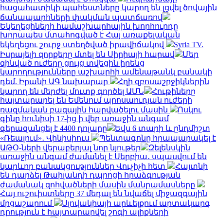
հացահատիկի պահեստները կարող են լցվել ծովային
ճանապարհների փակման պատճառով
Եկեղեցիների համաշխարհային խորհուրդը
խորապես մտահոգված է Հայ առաքելական
եկեղեցու շուրջ ստեղծված իրավիճակով
Syria TV.
Իսրայելի զորքերը մտել են Սիրիայի հարավ
Մեր
զինված ուժերը ցույց տվեցին իրենց
կարողությունները աշխարհի ամենաթանկ բանակի
դեմ. Իրանի ԱԳ նախարար
Հղի զբոսաշրջիկներին
կարող են մերժել մուտք գործել ԱՄՆ
Հութիները
հայտարարել են Եմենում պրոսաուդյան ուժերի
ռազմական բազային հարվածելու մասին
Ոսկու
գինը հունիսի 17-ից ի վեր առաջին անգամ
գերազանցել է 4400 դոլարը
Եվս 6 տարի և ընդմիշտ
«Ռեալում»․ Վինիսիուս
Պենտագոնը հրապարակել է
ԱԹՕ-ների վերաբերյալ նոր նյութեր
Զելենսկին
առաջին անգամ ժամանել է Սերբիա․ սպասվում են
կարևոր բանակցություններ Վուչիչի հետ
Հայտնի
են դարձել Թաիլանդի դպրոցի հրաձգության
ժամանակ զոհվածների մասին մանրամասները
Հայ ուշուիստները 37 մեդալ են նվաճել միջազգային
մրցաշարում
Սլովակիայի արևելքում արտակարգ
դրություն է հայտարարվել շոգի ալիքների