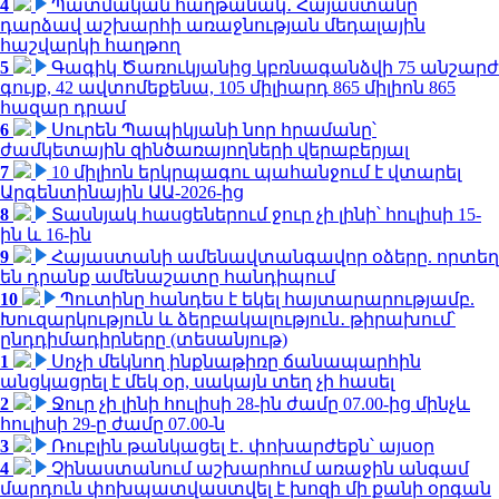
4
Պատմական հաղթանակ․ Հայաստանը
դարձավ աշխարհի առաջնության մեդալային
հաշվարկի հաղթող
5
Գագիկ Ծառուկյանից կբռնագանձվի 75 անշարժ
գույք, 42 ավտոմեքենա, 105 միլիարդ 865 միլիոն 865
հազար դրամ
6
Սուրեն Պապիկյանի նոր հրամանը՝
ժամկետային զինծառայողների վերաբերյալ
7
10 միլիոն երկրպագու պահանջում է վտարել
Արգենտինային ԱԱ-2026-ից
8
Տասնյակ հասցեներում ջուր չի լինի՝ հուլիսի 15-
ին և 16-ին
9
Հայաստանի ամենավտանգավոր օձերը. որտեղ
են դրանք ամենաշատը հանդիպում
10
Պուտինը հանդես է եկել հայտարարությամբ.
Խուզարկություն և ձերբակալություն․ թիրախում՝
ընդդիմադիրները (տեսանյութ)
1
Սոչի մեկնող ինքնաթիռը ճանապարհին
անցկացրել է մեկ օր, սակայն տեղ չի հասել
2
Ջուր չի լինի հուլիսի 28-ին ժամը 07.00-ից մինչև
հուլիսի 29-ը ժամը 07.00-ն
3
Ռուբլին թանկացել է․ փոխարժեքն՝ այսօր
4
Չինաստանում աշխարհում առաջին անգամ
մարդուն փոխպատվաստվել է խոզի մի քանի օրգան