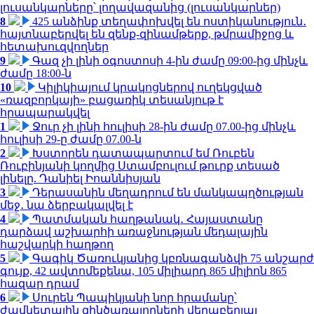
լուսանկարները՝ լողավազանից (լուսանկարներ)
8
425 անձինք տեղափոխվել են ոստիկանություն․
հայտնաբերվել են զենք-զինամթերք, թմրամիջոց և
հետախուզվողներ
9
Գազ չի լինի օգոստոսի 4-ին ժամը 09:00-ից մինչև
ժամը 18:00-ն
10
Կիլիկիայում կրակոցներով ուղեկցված
«ռազբորկայի» բացառիկ տեսանյութ է
հրապարակվել
1
Ջուր չի լինի հուլիսի 28-ին ժամը 07.00-ից մինչև
հուլիսի 29-ը ժամը 07.00-ն
2
Խստորեն դատապարտում եմ Ռուբեն
Ռուբինյանի կողմից Ստամբուլում թուրք տեսած
լինելը. Դանիել Իոաննիսյան
3
Դերասանին մեղադրում են մանկապղծության
մեջ․ նա ձերբակալվել է
4
Պատմական հաղթանակ․ Հայաստանը
դարձավ աշխարհի առաջնության մեդալային
հաշվարկի հաղթող
5
Գագիկ Ծառուկյանից կբռնագանձվի 75 անշարժ
գույք, 42 ավտոմեքենա, 105 միլիարդ 865 միլիոն 865
հազար դրամ
6
Սուրեն Պապիկյանի նոր հրամանը՝
ժամկետային զինծառայողների վերաբերյալ