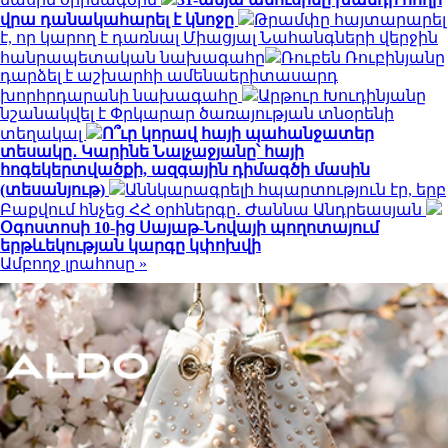
վրա դանակահարել է կնոջը
Թրամփը հայտարարել
է, որ կարող է դառնալ Միացյալ Նահանգների վերջին
հանրապետական ​​նախագահը
Ռուբեն Ռուբինյանը
դարձել է աշխարհի ամենաերիտասարդ
խորհրդարանի նախագահը
Արթուր Խուդինյանը
նշանակվել է Փրկարար ծառայության տնօրենի
տեղակալ
Ո՞ւր կորավ հայի պահանջատեր
տեսակը․ Կարինե Նալչաջյանը՝ հայի
հոգեկերտվածքի, ազգային դիմագծի մասին
(տեսանյութ)
Աննկարագրելի հպարտություն էր, երբ
Բաքվում հնչեց ՀՀ օրհներգը․ Ժաննա Անդրեասյան
Օգոստոսի 10-ից Սայաթ-Նովայի պողոտայում
երթևեկության կարգը կփոխվի
Ամբողջ լրահոսը »