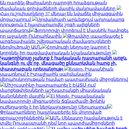
են դարձել Թաիլանդի դպրոցի հրաձգության
ժամանակ զոհվածների մասին մանրամասները
Հայ ուշուիստները 37 մեդալ են նվաճել միջազգային
մրցաշարում
Սլովակիայի արևելքում արտակարգ
դրություն է հայտարարվել շոգի ալիքների
պատճառով
Ֆյոդորովը փորձում է Մասկին համոզել,
որ աջակցի Ուկրաինային
Թրամփը սպառնացել է
արգելափակել շվեյցարական ժամացույցների
ներմուծումը ԱՄՆ
Հորմուզի նեղուցը կարող է
կորցնել իր ռազմավարական նշանակությունը
Կաթողիկոսը չպետք է հայկական դատարանի առջև
կանգնի ու վե՛րջ, մնացածը քննարկման հարց չի․
փաստաբան (տեսանյութ)
Reuters. Իսպանիան
սպառնում է Իտալիային սահմանային
վերահսկողության համար պատասխան միջոցներով
Միշուստինը հայտարարել է ԵԱՏՄ-ում
մարքեթփլեյսների աշխատանքի միասնական
կանոնների մասին
El Mundo. Իսպանական
նավատորմը միգրացիոն ճգնաժամի ֆոնին
ուժեղացրել է իր ներկայությունը Սեուտայում
Փրկարարները հայտնաբերել են մոլորված
զբոսաշրջիկներին
ԱՄՆ Սենատը հավանություն է
տվել Ռուսաստանի դեմ նոր պատժամիջոցների
մասին օրինագծին
31-ամյա ամուսինը խանդի հողի