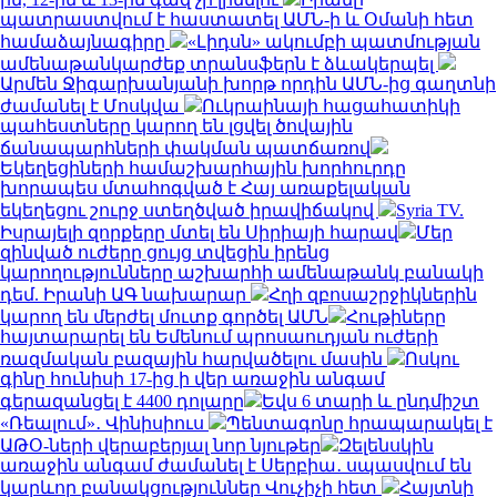
պատրաստվում է հաստատել ԱՄՆ-ի և Օմանի հետ
համաձայնագիրը
«Լիդսն» ակումբի պատմության
ամենաթանկարժեք տրանսֆերն է ձևակերպել
Արմեն Ջիգարխանյանի խորթ որդին ԱՄՆ-ից գաղտնի
ժամանել է Մոսկվա
Ուկրաինայի հացահատիկի
պահեստները կարող են լցվել ծովային
ճանապարհների փակման պատճառով
Եկեղեցիների համաշխարհային խորհուրդը
խորապես մտահոգված է Հայ առաքելական
եկեղեցու շուրջ ստեղծված իրավիճակով
Syria TV.
Իսրայելի զորքերը մտել են Սիրիայի հարավ
Մեր
զինված ուժերը ցույց տվեցին իրենց
կարողությունները աշխարհի ամենաթանկ բանակի
դեմ. Իրանի ԱԳ նախարար
Հղի զբոսաշրջիկներին
կարող են մերժել մուտք գործել ԱՄՆ
Հութիները
հայտարարել են Եմենում պրոսաուդյան ուժերի
ռազմական բազային հարվածելու մասին
Ոսկու
գինը հունիսի 17-ից ի վեր առաջին անգամ
գերազանցել է 4400 դոլարը
Եվս 6 տարի և ընդմիշտ
«Ռեալում»․ Վինիսիուս
Պենտագոնը հրապարակել է
ԱԹՕ-ների վերաբերյալ նոր նյութեր
Զելենսկին
առաջին անգամ ժամանել է Սերբիա․ սպասվում են
կարևոր բանակցություններ Վուչիչի հետ
Հայտնի