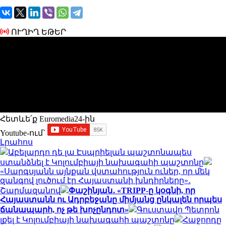
ՈՒՂԻՂ ԵԹԵՐ
Հետևե՛ք Euromedia24-ին
Youtube-ում`
Լրահոս
Աբելարդո դե լա Էսպրիելան պաշտոնապես
ստանձնել է Կոլումբիայի նախագահի պաշտոնը
«Սարգսյանն այնքան վստահություն ուներ, որ մեկ
զանգով լուծում էր Հայաստանի խնդիրները»․
Շարմազանով
Փաշինյան․ «TRIPP-ը կօգնի, որ
Հայաստանն ու Ադրբեջանը միմյանց ընկալեն որպես
ճանապարհ, ոչ թե խոչընդոտ»
Գուստավո Պետրոն
լքել է Կոլումբիայի նախագահի պաշտոնը
Հաջորդը