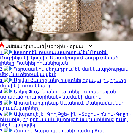
Ամենադիտված
1
Խստորեն դատապարտում եմ Ռուբեն
Ռուբինյանի կողմից Ստամբուլում թուրք տեսած
լինելը. Դանիել Իոաննիսյան
2
Դերասանին մեղադրում են մանկապղծության
մեջ․ նա ձերբակալվել է
3
Սիլվա Հակոբյանը հայտնել է ցավալի կորստի
մասին (Լուսանկար)
4
Նիկոլ Փաշինյանը հայտնել է առավոտյան
ստացած «տարօրինակ» նամակի մասին
5
Արտակարգ դեպք Սևանում. Մանրամասներ
(լուսանկարներ)
6
Ավարտվել է «Գող Բջե»-ին, «Տեցիկ»-ին ու «Գոջո»-
ին առնչվող քրեական վարույթի նախաքննությունը.
ինչ է պարզվել
7
Հասմիկ Կարապետյանի համարձակ