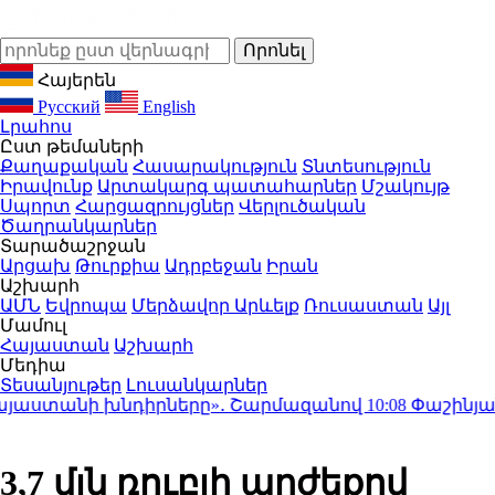
Հայերեն
Русский
English
Լրահոս
Ըստ թեմաների
Քաղաքական
Հասարակություն
Տնտեսություն
Իրավունք
Արտակարգ պատահարներ
Մշակույթ
Սպորտ
Հարցազրույցներ
Վերլուծական
Ծաղրանկարներ
Տարածաշրջան
Արցախ
Թուրքիա
Ադրբեջան
Իրան
Աշխարհ
ԱՄՆ
Եվրոպա
Մերձավոր Արևելք
Ռուսաստան
Այլ
Մամուլ
Հայաստան
Աշխարհ
Մեդիա
Տեսանյութեր
Լուսանկարներ
այաստանի խնդիրները»․ Շարմազանով
10:08
Փաշինյան․ «
3,7 մլն ռուբլի արժեքով