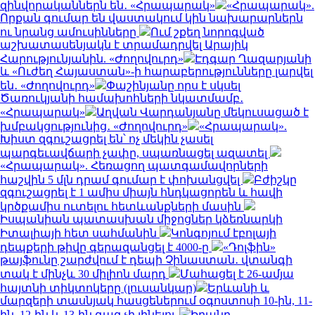
զինվորականներն են․ «Հրապարակ»
«Հրապարակ».
Որքան գումար են վաստակում կին նախարարներն
ու նրանց ամուսինները
Ում շքեղ նորոգված
աշխատասենյակն է տրամադրվել Արայիկ
Հարությունյանին. «Ժողովուրդ»
Էդգար Ղազարյանի
և «Ուժեղ Հայաստան»-ի հարաբերությունները լարվել
են․ «Ժողովուրդ»
Փաշինյանը որս է սկսել
Ծառուկյանի համախոհների նկատմամբ․
«Հրապարակ»
Աղվան Վարդանյանը մեկուսացած է
խմբակցությունից․ «Ժողովուրդ»
«Հրապարակ».
Խիստ զգուշացրել են՝ ոչ մեկին չասել
պարգեւավճարի չափը, սպառնացել ազատել
«Հրապարակ». Հեռացող պատգամավորների
հաշվին 5 մլն դրամ գումար է փոխանցվել
Բժիշկը
զգուշացրել է 1 ամիս միայն հնդկացորեն և հավի
կրծքամիս ուտելու հետևանքների մասին
Իսպանիան պատասխան միջոցներ կձեռնարկի
Իտալիայի հետ սահմանին
Կոնգոյում էբոլայի
դեպքերի թիվը գերազանցել է 4000-ը
«Դոլֆին»
թայֆունը շարժվում է դեպի Չինաստան․ վտանգի
տակ է մինչև 30 միլիոն մարդ
Մահացել է 26-ամյա
հայտնի տիկտոկերը (լուսանկար)
Երևանի և
մարզերի տասնյակ հասցեներում օգոստոսի 10-ին, 11-
ին, 12-ին և 13-ին գազ չի լինելու
Իրանը