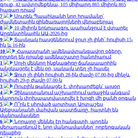
գույք, 42 ավտոմեքենա, 105 միլիարդ 865 միլիոն 865
հազար դրամ
7
Սուրեն Պապիկյանի նոր հրամանը՝
ժամկետային զինծառայողների վերաբերյալ
8
10 միլիոն երկրպագու պահանջում է վտարել
Արգենտինային ԱԱ-2026-ից
9
Տասնյակ հասցեներում ջուր չի լինի՝ հուլիսի 15-
ին և 16-ին
10
Հայաստանի ամենավտանգավոր օձերը.
որտեղ են դրանք ամենաշատը հանդիպում
1
Սոչի մեկնող ինքնաթիռը ճանապարհին
անցկացրել է մեկ օր, սակայն տեղ չի հասել
2
Ջուր չի լինի հուլիսի 28-ին ժամը 07.00-ից մինչև
հուլիսի 29-ը ժամը 07.00-ն
3
Ռուբլին թանկացել է․ փոխարժեքն՝ այսօր
4
Չինաստանում աշխարհում առաջին անգամ
մարդուն փոխպատվաստվել է խոզի մի քանի օրգան
5
Ո՞րն է սիրված արտիստ Արտաշես
Ալեքսանյանի մահվան պատճառը. հայտնի են
մանրամասներ
6
Նորայրը մեկնել էր հանգստի, արդեն
վերադառնում է. նոր մանրամասներ՝ ողբերգական
դեպքից