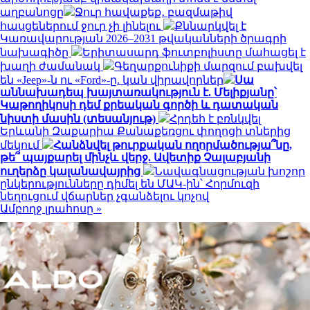
աղբանոցը
Ջուր հավաքեք․ բազմաթիվ
հասցեներում ջուր չի լինելու
Քննարկվել է
Կառավարության 2026–2031 թվականների ծրագրի
նախագիծը
Երիտասարդ ֆուտբոլիստը մահացել է
խաղի ժամանակ
Գեղարքունիքի մարզում բախվել
են «Jeep»-ն ու «Ford»-ը. կան վիրավորներ
Սա
աննախադեպ խայտառակություն է. Մելիքյանը՝
Կաթողիկոսի դեմ քրեական գործի և դատական
նիստի մասին (տեսանյութ)
Հրդեհ է բռնկվել
Երևանի Զաքարիա Քանաքեռցու փողոցի տներից
մեկում
Հանձնվել թուրքական ողորմածությա՞նը,
թե՞ պայքարել մինչև վերջ. Ավետիք Չալաբյանի
ուղերձը կալանավայրից
Նավագնացության խոշոր
ընկերությունները դիմել են ՄԱԿ-ին՝ Հորմուզի
նեղուցում վճարներ չգանձելու կոչով
Ամբողջ լրահոսը »