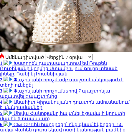
Ամենադիտված
1
Խստորեն դատապարտում եմ Ռուբեն
Ռուբինյանի կողմից Ստամբուլում թուրք տեսած
լինելը. Դանիել Իոաննիսյան
2
Փաշինյանի որոշմամբ պաշտոնանկություն է
տեղի ունեցել
3
Փաշինյանի որոշումներով 7 պաշտոնյա
ազատվել է պաշտոնից
4
Անահիտ Կիրակոսյանի դուստրն ամուսնանում
է. մանրամասներ
5
Սիլվա Հակոբյանը հայտնել է ցավալի կորստի
մասին (Լուսանկար)
6
Chat GPT-ին հարցրեցի՝ ոնց գնամ եկեղեցի. 14-
ամյա Վահեն դուրս եկավ ոստիկանության բաժնից