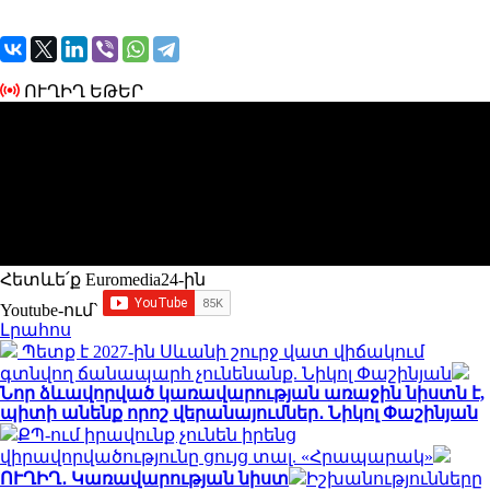
ՈՒՂԻՂ ԵԹԵՐ
Հետևե՛ք Euromedia24-ին
Youtube-ում`
Լրահոս
Պետք է 2027-ին Սևանի շուրջ վատ վիճակում
գտնվող ճանապարհ չունենանք. Նիկոլ Փաշինյան
Նոր ձևավորված կառավարության առաջին նիստն է,
պիտի անենք որոշ վերանայումներ․ Նիկոլ Փաշինյան
ՔՊ-ում իրավունք չունեն իրենց
վիրավորվածությունը ցույց տալ. «Հրապարակ»
ՈՒՂԻՂ․ Կառավարության նիստ
Իշխանությունները