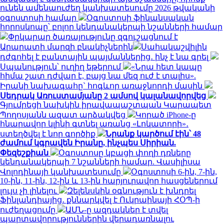
ունեն ամենաուժեղ կանխատեսումը 2026 թվականի
օգոստոսի համար
Օգոստոսի ֆինանսական
հորոսկոպը՝ բոլոր կենդանակերպի նշանների համար
Փրկարար ծառայությունը զգուշացնում է
Արարատի մարզի բնակիչներին
Սահակաշվիլին
դժգոհել է բանտային պայմաններից․ ինչ է նա գրել
Սպանություն՝ ուղիղ եթերում
«Նրա հետ կապը
հիմա շատ դժվար է, բայց նա մեզ ուժ է տալիս».
Իրանի նախագահը` հոգևոր առաջնորդի մասին
Սեդրակ Առուստամյանը 2 ամսով կալանավորվեց
Գյումրեցի նախկին իրավապաշտպան Կարապետ
Պողոսյանն ազատ արձակվեց
Կորած iPhone-ը
հնարավոր կլինի գտնել առանց «Լոկատորի»․
ստեղծվել է նոր գործիք
Նրանք կարծում էին՝ 48
ժամում կգրավեն Իրանը, ինչպես Սիրիան.
Փեզեշքիան
Օգոստոսը կբացի փողի դռները
կենդանակերպի 7 նշանների համար. Վասիլիսա
Վոլոդինայի կանխատեսումը
Օգոստոսի 6-ին, 7-ին,
10-ին, 11-ին, 12-ին և 13-ին հարյուրավոր հասցեներում
լույս չի լինելու
Զելենսկին օգնություն է խնդրել
Ֆինլանդիայից․ քննարկվել է Ուկրաինայի ՀՕՊ-ի
ուժեղացումը
ԱՄՆ-ը ազդակներ է տվել
պարտավորություններին վերադառնալու