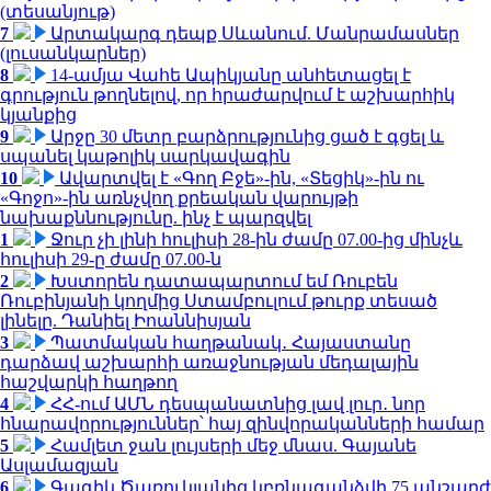
(տեսանյութ)
7
Արտակարգ դեպք Սևանում. Մանրամասներ
(լուսանկարներ)
8
14-ամյա Վահե Ապիկյանը անհետացել է
գրություն թողնելով, որ հրաժարվում է աշխարհիկ
կյանքից
9
Արջը 30 մետր բարձրությունից ցած է գցել և
սպանել կաթոլիկ սարկավագին
10
Ավարտվել է «Գող Բջե»-ին, «Տեցիկ»-ին ու
«Գոջո»-ին առնչվող քրեական վարույթի
նախաքննությունը. ինչ է պարզվել
1
Ջուր չի լինի հուլիսի 28-ին ժամը 07.00-ից մինչև
հուլիսի 29-ը ժամը 07.00-ն
2
Խստորեն դատապարտում եմ Ռուբեն
Ռուբինյանի կողմից Ստամբուլում թուրք տեսած
լինելը. Դանիել Իոաննիսյան
3
Պատմական հաղթանակ․ Հայաստանը
դարձավ աշխարհի առաջնության մեդալային
հաշվարկի հաղթող
4
ՀՀ-ում ԱՄՆ դեսպանատնից լավ լուր․ նոր
հնարավորություններ՝ հայ զինվորականների համար
5
Համլետ ջան լույսերի մեջ մնաս. Գայանե
Ասլամազյան
6
Գագիկ Ծառուկյանից կբռնագանձվի 75 անշարժ