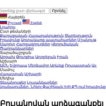
Հայերեն
Русский
English
Լրահոս
Ըստ թեմաների
Քաղաքական
Հասարակություն
Տնտեսություն
Իրավունք
Արտակարգ պատահարներ
Մշակույթ
Սպորտ
Հարցազրույցներ
Վերլուծական
Ծաղրանկարներ
Տարածաշրջան
Արցախ
Թուրքիա
Ադրբեջան
Իրան
Աշխարհ
ԱՄՆ
Եվրոպա
Մերձավոր Արևելք
Ռուսաստան
Այլ
Մամուլ
Հայաստան
Աշխարհ
Մեդիա
Տեսանյութեր
Լուսանկարներ
այումներ․ Նիկոլ Փաշինյան
9:09
ՔՊ-ում իրավունք չո
Բուլանովան արձագանքել