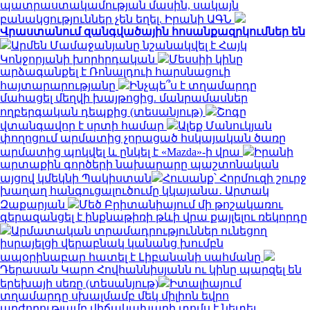
պատրաստակամության մասին, սակայն
բանակցություններ չեն եղել. Իրանի ԱԳՆ
Վրաստանում զանգվածային հոսանքազրկումներ են
Արմեն Մամաջանյանը նշանակվել է Հայկ
Կոնջորյանի խորհրդական
Մեսսիի կինը
արձագանքել է Ռոնալդուի հարսնացուի
հայտարարությանը
Ինչպե՞ս է տղամարդը
մահացել մեղվի խայթոցից. մանրամասներ
ողբերգական դեպքից (տեսանյութ)
Շոգը
վտանգավոր է սրտի համար
Ալեք Մանուկյան
փողոցում արմատից չորացած հսկայական ծառը
արմատից պոկվել և ընկել է «Mazda»-ի վրա
Իրանի
արտաքին գործերի նախարարը պաշտոնական
այցով կմեկնի Պակիստան
Հուսանք՝ Հորմուզի շուրջ
խաղաղ հանգուցալուծումը կկայանա․ Արտակ
Զաքարյան
Մեծ Բրիտանիայում մի թոշակառու
գերազանցել է ինքնաթիռի թևի վրա քայլելու ռեկորդը
Արմատական տրամադրություններ ունեցող
իսրայելցի վերաբնակ կանանց խումբն
ապօրինաբար հատել է Լիբանանի սահմանը
Դերասան Կարո Հովհաննիսյանն ու կինը պարզել են
երեխայի սեռը (տեսանյութ)
Իտալիայում
տղամարդը սխալմամբ մեկ միլիոն եվրո
արժողությամբ վիճակախաղի տոմս է նետել