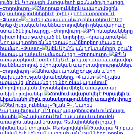
լուծել են Կոտայքի մարզպետի թեկնածուի հարցը.
«Ժողովուրդ»
Ընտրություններն ավարտվեցին,
իշխանություններին էլ ոչինչ չի հետաքրքրու՞մ.
«Փաստ»
«Ուժեղ Հայաստան»-ը քննարկում է ԱԺ
երեք մշտական հանձնաժողովների ղեկավարումը
ստանձնելու հարցը. «Ժողովուրդ»
ՔՊ հնաբնակները
խիստ հիասթափված են նորերից. «Հրապարակ»
Նոր պարտքեր են ներգրավում ճեղքերը փակելու
համար. «Փաստ»
Ալեն Սիմոնյանի ընտանիքը լքում է
կառավարական ամառանոցը. «Ժողովուրդ»
ՔՊ-ն
առաջարկում է ստեղծել ԱԺ էթիկայի ժամանակավոր
հանձնաժողով․ եվրոպական պարտավորություններ.
«Ժողովուրդ»
Անհավասարակշռության և նոր
կախվածության վտանգները. «Փաստ»
Ինչպես
ազատվել մոծակներից ձեր բնակարանում՝
ժողովրդական միջոցներից մինչև առաջատար
տեխնոլոգիաներ
Հռոմում ավարտվել է Իսրայելի և
Լիբանանի միջև բանակցությունների առաջին փուլը
Չեմ ուզել ունենալ «Պլան Բ»․ Նարեկ
Կարապետյանը՝ ՌԴ քաղաքացիություն ունենալու
մասին
«Հավատում եմ՝ հայկական ակումբն
առաջին անգամ կխաղա Չեմպիոնների լիգայի
հիմնական փուլում». Բերեզովսկի
Թամարա Գլոբան
անվանել է կենդանակերպի այն նշանները, որոնք