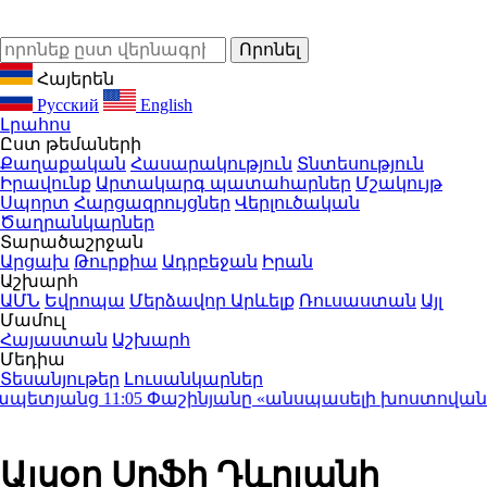
Հայերեն
Русский
English
Լրահոս
Ըստ թեմաների
Քաղաքական
Հասարակություն
Տնտեսություն
Իրավունք
Արտակարգ պատահարներ
Մշակույթ
Սպորտ
Հարցազրույցներ
Վերլուծական
Ծաղրանկարներ
Տարածաշրջան
Արցախ
Թուրքիա
Ադրբեջան
Իրան
Աշխարհ
ԱՄՆ
Եվրոպա
Մերձավոր Արևելք
Ռուսաստան
Այլ
Մամուլ
Հայաստան
Աշխարհ
Մեդիա
Տեսանյութեր
Լուսանկարներ
ետյանց
11:05
Փաշինյանը «անսպասելի խոստովանություն
Այսօր Սոֆի Դևոյանի