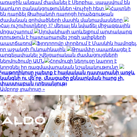
առաջին անգամ ժամանել է Սերբիա․ սպասվում են
կարևոր բանակցություններ Վուչիչի հետ
Հայտնի
են դարձել Թաիլանդի դպրոցի հրաձգության
ժամանակ զոհվածների մասին մանրամասները
Հայ ուշուիստները 37 մեդալ են նվաճել միջազգային
մրցաշարում
Սլովակիայի արևելքում արտակարգ
դրություն է հայտարարվել շոգի ալիքների
պատճառով
Ֆյոդորովը փորձում է Մասկին համոզել,
որ աջակցի Ուկրաինային
Թրամփը սպառնացել է
արգելափակել շվեյցարական ժամացույցների
ներմուծումը ԱՄՆ
Հորմուզի նեղուցը կարող է
կորցնել իր ռազմավարական նշանակությունը
Կաթողիկոսը չպետք է հայկական դատարանի առջև
կանգնի ու վե՛րջ, մնացածը քննարկման հարց չի․
փաստաբան (տեսանյութ)
Ամբողջ լրահոսը »