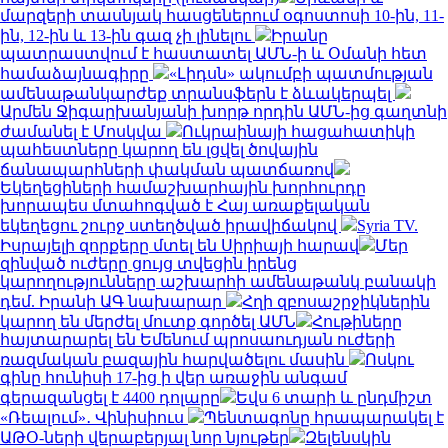
մարզերի տասնյակ հասցեներում օգոստոսի 10-ին, 11-
ին, 12-ին և 13-ին գազ չի լինելու
Իրանը
պատրաստվում է հաստատել ԱՄՆ-ի և Օմանի հետ
համաձայնագիրը
«Լիդսն» ակումբի պատմության
ամենաթանկարժեք տրանսֆերն է ձևակերպել
Արմեն Ջիգարխանյանի խորթ որդին ԱՄՆ-ից գաղտնի
ժամանել է Մոսկվա
Ուկրաինայի հացահատիկի
պահեստները կարող են լցվել ծովային
ճանապարհների փակման պատճառով
Եկեղեցիների համաշխարհային խորհուրդը
խորապես մտահոգված է Հայ առաքելական
եկեղեցու շուրջ ստեղծված իրավիճակով
Syria TV.
Իսրայելի զորքերը մտել են Սիրիայի հարավ
Մեր
զինված ուժերը ցույց տվեցին իրենց
կարողությունները աշխարհի ամենաթանկ բանակի
դեմ. Իրանի ԱԳ նախարար
Հղի զբոսաշրջիկներին
կարող են մերժել մուտք գործել ԱՄՆ
Հութիները
հայտարարել են Եմենում պրոսաուդյան ուժերի
ռազմական բազային հարվածելու մասին
Ոսկու
գինը հունիսի 17-ից ի վեր առաջին անգամ
գերազանցել է 4400 դոլարը
Եվս 6 տարի և ընդմիշտ
«Ռեալում»․ Վինիսիուս
Պենտագոնը հրապարակել է
ԱԹՕ-ների վերաբերյալ նոր նյութեր
Զելենսկին