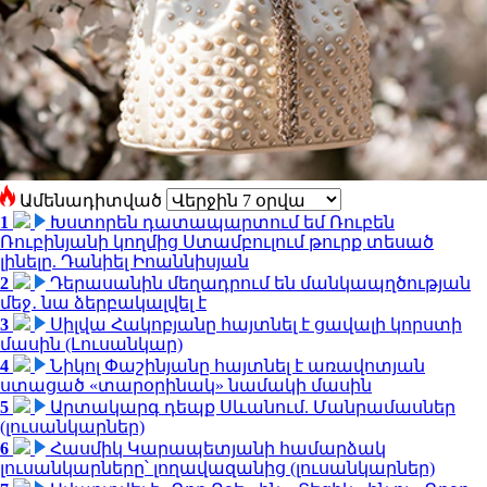
Ամենադիտված
1
Խստորեն դատապարտում եմ Ռուբեն
Ռուբինյանի կողմից Ստամբուլում թուրք տեսած
լինելը. Դանիել Իոաննիսյան
2
Դերասանին մեղադրում են մանկապղծության
մեջ․ նա ձերբակալվել է
3
Սիլվա Հակոբյանը հայտնել է ցավալի կորստի
մասին (Լուսանկար)
4
Նիկոլ Փաշինյանը հայտնել է առավոտյան
ստացած «տարօրինակ» նամակի մասին
5
Արտակարգ դեպք Սևանում. Մանրամասներ
(լուսանկարներ)
6
Հասմիկ Կարապետյանի համարձակ
լուսանկարները՝ լողավազանից (լուսանկարներ)