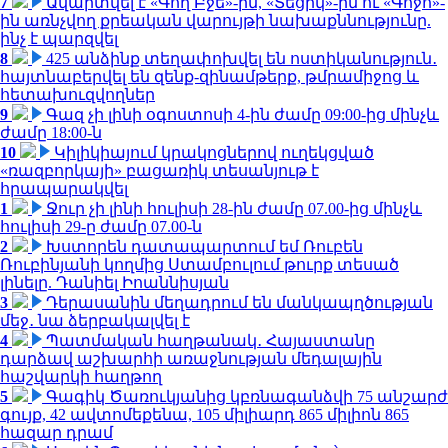
7
Ավարտվել է «Գող Բջե»-ին, «Տեցիկ»-ին ու «Գոջո»-
ին առնչվող քրեական վարույթի նախաքննությունը.
ինչ է պարզվել
8
425 անձինք տեղափոխվել են ոստիկանություն․
հայտնաբերվել են զենք-զինամթերք, թմրամիջոց և
հետախուզվողներ
9
Գազ չի լինի օգոստոսի 4-ին ժամը 09:00-ից մինչև
ժամը 18:00-ն
10
Կիլիկիայում կրակոցներով ուղեկցված
«ռազբորկայի» բացառիկ տեսանյութ է
հրապարակվել
1
Ջուր չի լինի հուլիսի 28-ին ժամը 07.00-ից մինչև
հուլիսի 29-ը ժամը 07.00-ն
2
Խստորեն դատապարտում եմ Ռուբեն
Ռուբինյանի կողմից Ստամբուլում թուրք տեսած
լինելը. Դանիել Իոաննիսյան
3
Դերասանին մեղադրում են մանկապղծության
մեջ․ նա ձերբակալվել է
4
Պատմական հաղթանակ․ Հայաստանը
դարձավ աշխարհի առաջնության մեդալային
հաշվարկի հաղթող
5
Գագիկ Ծառուկյանից կբռնագանձվի 75 անշարժ
գույք, 42 ավտոմեքենա, 105 միլիարդ 865 միլիոն 865
հազար դրամ