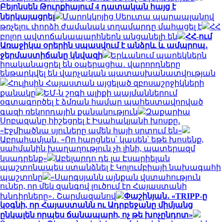
Բեյոնսեն Թուրքիայում 4 դատական հայց է
ներկայացրել
Մարոկկոյից Սեուտա պարապլանով
թռչելու փորձի ժամանակ տղամարդը մահացել է
ՀՀ
բոլոր ավտոճանապարհներն անցանելի են
ՀՀ-ում
Առաջիկա օրերին սպասվում է անձրև և ամպրոպ․
ջերմաստիճանը կնվազի
Երևանում պարեկներն
իրականացրել են օպերացիա․ վարորդները
ենթարկվել են վարչական պատասխանատվության
Հուլիսին Հայաստան այցելած զբոսաշրջիկների
քանակը
ԵՄ-ն շոգի ալիքի պայմաններում
օգտագործել է ձմռան համար պահեստավորված
գազի ռեկորդային քանակություն
Զաքարիա
Սրբազանը հիշեցրել է Իսահակյանի խոսքը․
«Էջմիածնա սյուները ամեն հայի սրտում են»
Աբրահամյան․ «Որ հարցնես՝ կասեն՝ եթե խոսենք,
սահմանին խաղաղություն չի լինի, պատերազմ
կսադրենք»
Աբելարդո դե լա Էսպրիելան
պաշտոնապես ստանձնել է Կոլումբիայի նախագահի
պաշտոնը
«Սարգսյանն այնքան վստահություն
ուներ, որ մեկ զանգով լուծում էր Հայաստանի
խնդիրները»․ Շարմազանով
Փաշինյան․ «TRIPP-ը
կօգնի, որ Հայաստանն ու Ադրբեջանը միմյանց
ընկալեն որպես ճանապարհ, ոչ թե խոչընդոտ»