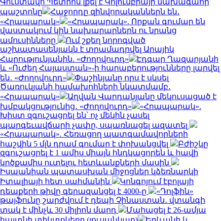
Գուստավո Պետրոն լքել է Կոլումբիայի նախագահի
պաշտոնը
Հաջորդը զինվորականներն են․
«Հրապարակ»
«Հրապարակ». Որքան գումար են
վաստակում կին նախարարներն ու նրանց
ամուսինները
Ում շքեղ նորոգված
աշխատասենյակն է տրամադրվել Արայիկ
Հարությունյանին. «Ժողովուրդ»
Էդգար Ղազարյանի
և «Ուժեղ Հայաստան»-ի հարաբերությունները լարվել
են․ «Ժողովուրդ»
Փաշինյանը որս է սկսել
Ծառուկյանի համախոհների նկատմամբ․
«Հրապարակ»
Աղվան Վարդանյանը մեկուսացած է
խմբակցությունից․ «Ժողովուրդ»
«Հրապարակ».
Խիստ զգուշացրել են՝ ոչ մեկին չասել
պարգեւավճարի չափը, սպառնացել ազատել
«Հրապարակ». Հեռացող պատգամավորների
հաշվին 5 մլն դրամ գումար է փոխանցվել
Բժիշկը
զգուշացրել է 1 ամիս միայն հնդկացորեն և հավի
կրծքամիս ուտելու հետևանքների մասին
Իսպանիան պատասխան միջոցներ կձեռնարկի
Իտալիայի հետ սահմանին
Կոնգոյում էբոլայի
դեպքերի թիվը գերազանցել է 4000-ը
«Դոլֆին»
թայֆունը շարժվում է դեպի Չինաստան․ վտանգի
տակ է մինչև 30 միլիոն մարդ
Մահացել է 26-ամյա
հայտնի տիկտոկերը (լուսանկար)
Երևանի և