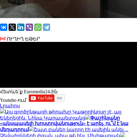
ՈՒՂԻՂ ԵԹԵՐ
Հետևե՛ք Euromedia24-ին
Youtube-ում`
Լրահոս
Այս գործընթացի թիրախը Կաթողիկոսը չէ, այլ
Եկեղեցին․ Նինա Կարապետյանց
Փաշինյանը
«անսպասելի խոստովանություն» է արել․ ու՞մ է նա
մեղադրում
Շատ բաներ կարող էի ավելին անել…
Չեմպիոնների լիգան, ահա թե ինչ. Մխիթարյան