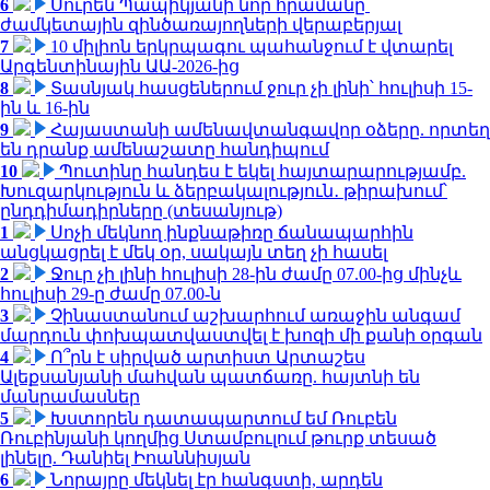
6
Սուրեն Պապիկյանի նոր հրամանը՝
ժամկետային զինծառայողների վերաբերյալ
7
10 միլիոն երկրպագու պահանջում է վտարել
Արգենտինային ԱԱ-2026-ից
8
Տասնյակ հասցեներում ջուր չի լինի՝ հուլիսի 15-
ին և 16-ին
9
Հայաստանի ամենավտանգավոր օձերը. որտեղ
են դրանք ամենաշատը հանդիպում
10
Պուտինը հանդես է եկել հայտարարությամբ.
Խուզարկություն և ձերբակալություն․ թիրախում՝
ընդդիմադիրները (տեսանյութ)
1
Սոչի մեկնող ինքնաթիռը ճանապարհին
անցկացրել է մեկ օր, սակայն տեղ չի հասել
2
Ջուր չի լինի հուլիսի 28-ին ժամը 07.00-ից մինչև
հուլիսի 29-ը ժամը 07.00-ն
3
Չինաստանում աշխարհում առաջին անգամ
մարդուն փոխպատվաստվել է խոզի մի քանի օրգան
4
Ո՞րն է սիրված արտիստ Արտաշես
Ալեքսանյանի մահվան պատճառը. հայտնի են
մանրամասներ
5
Խստորեն դատապարտում եմ Ռուբեն
Ռուբինյանի կողմից Ստամբուլում թուրք տեսած
լինելը. Դանիել Իոաննիսյան
6
Նորայրը մեկնել էր հանգստի, արդեն