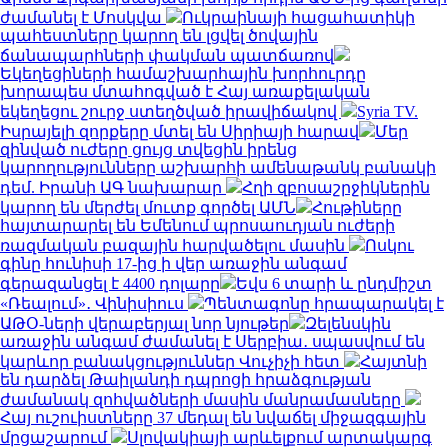
ժամանել է Մոսկվա
Ուկրաինայի հացահատիկի
պահեստները կարող են լցվել ծովային
ճանապարհների փակման պատճառով
Եկեղեցիների համաշխարհային խորհուրդը
խորապես մտահոգված է Հայ առաքելական
եկեղեցու շուրջ ստեղծված իրավիճակով
Syria TV.
Իսրայելի զորքերը մտել են Սիրիայի հարավ
Մեր
զինված ուժերը ցույց տվեցին իրենց
կարողությունները աշխարհի ամենաթանկ բանակի
դեմ. Իրանի ԱԳ նախարար
Հղի զբոսաշրջիկներին
կարող են մերժել մուտք գործել ԱՄՆ
Հութիները
հայտարարել են Եմենում պրոսաուդյան ուժերի
ռազմական բազային հարվածելու մասին
Ոսկու
գինը հունիսի 17-ից ի վեր առաջին անգամ
գերազանցել է 4400 դոլարը
Եվս 6 տարի և ընդմիշտ
«Ռեալում»․ Վինիսիուս
Պենտագոնը հրապարակել է
ԱԹՕ-ների վերաբերյալ նոր նյութեր
Զելենսկին
առաջին անգամ ժամանել է Սերբիա․ սպասվում են
կարևոր բանակցություններ Վուչիչի հետ
Հայտնի
են դարձել Թաիլանդի դպրոցի հրաձգության
ժամանակ զոհվածների մասին մանրամասները
Հայ ուշուիստները 37 մեդալ են նվաճել միջազգային
մրցաշարում
Սլովակիայի արևելքում արտակարգ