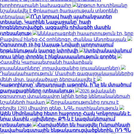
խորհրդարանի նախագահը
Արթուր Խուդինյանը
նշանակվել է Փրկարար ծառայության տնօրենի
տեղակալ
Ո՞ւր կորավ հայի պահանջատեր
տեսակը․ Կարինե Նալչաջյանը՝ հայի
հոգեկերտվածքի, ազգային դիմագծի մասին
(տեսանյութ)
Աննկարագրելի հպարտություն էր, երբ
Բաքվում հնչեց ՀՀ օրհներգը․ Ժաննա Անդրեասյան
Օգոստոսի 10-ից Սայաթ-Նովայի պողոտայում
երթևեկության կարգը կփոխվի
Ստեփանավանում
ռուս կինը փորձել է ինքնասպանություն գործել
Հասմիկ Կարապետյանի համարձակ
լուսանկարները՝ լողավազանից (լուսանկարներ)
Դանակահարություն՝ Մասիսի գազալցակայաններից
մեկի մոտ. կասկածյալը ձերբակալվել է
Կաթողիկոսը՝ մեղադրյալի աթոռին․ ի՞նչ են մտածում
քաղաքացիները (տեսանյութ)
2026 թվականի
օգոստոսը վտանգավոր կլինի երեք կենդանակերպի
նշանների համար
Շրջանառությունից դուրս է
բերվել 1293 միավոր զենք․ ՆԳՆ ոստիկանություն
Ալեն Սիմոնյանից հետո հաջորդը Հայկ Կոնջորյանն է․
նրա մասին «սլիվները» ՔՊ-ն է կազմակերպում
(տեսանյութ)
Հարվածներ են հասցվել Ուկրաինայի
նավահանգստային ենթակառուցվածքներին. ՌԴ ՊՆ