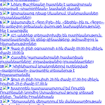
4
Նիկոլ Փաշինյանը հայտնել է առավոտյան
ստացած «տարօրինակ» նամակի մասին
5
Արտակարգ դեպք Սևանում. Մանրամասներ
(լուսանկարներ)
6
Ավարտվել է «Գող Բջե»-ին, «Տեցիկ»-ին ու «Գոջո»-
ին առնչվող քրեական վարույթի նախաքննությունը.
ինչ է պարզվել
7
425 անձինք տեղափոխվել են ոստիկանություն․
հայտնաբերվել են զենք-զինամթերք, թմրամիջոց և
հետախուզվողներ
8
Գազ չի լինի օգոստոսի 4-ին ժամը 09:00-ից մինչև
ժամը 18:00-ն
9
Հասմիկ Կարապետյանի համարձակ
լուսանկարները՝ լողավազանից (լուսանկարներ)
10
Կիլիկիայում կրակոցներով ուղեկցված
«ռազբորկայի» բացառիկ տեսանյութ է
հրապարակվել
1
Ջուր չի լինի հուլիսի 28-ին ժամը 07.00-ից մինչև
հուլիսի 29-ը ժամը 07.00-ն
2
Խստորեն դատապարտում եմ Ռուբեն
Ռուբինյանի կողմից Ստամբուլում թուրք տեսած
լինելը. Դանիել Իոաննիսյան
3
Դերասանին մեղադրում են մանկապղծության