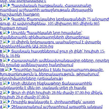
մեջ․ նա ձերբակալվել է
4
Պատմական հաղթանակ․ Հայաստանը
դարձավ աշխարհի առաջնության մեդալային
հաշվարկի հաղթող
5
Գագիկ Ծառուկյանից կբռնագանձվի 75 անշարժ
գույք, 42 ավտոմեքենա, 105 միլիարդ 865 միլիոն 865
հազար դրամ
6
Սուրեն Պապիկյանի նոր հրամանը՝
ժամկետային զինծառայողների վերաբերյալ
7
10 միլիոն երկրպագու պահանջում է վտարել
Արգենտինային ԱԱ-2026-ից
8
Տասնյակ հասցեներում ջուր չի լինի՝ հուլիսի 15-
ին և 16-ին
9
Հայաստանի ամենավտանգավոր օձերը. որտեղ
են դրանք ամենաշատը հանդիպում
10
Պուտինը հանդես է եկել հայտարարությամբ.
Խուզարկություն և ձերբակալություն․ թիրախում՝
ընդդիմադիրները (տեսանյութ)
1
Սոչի մեկնող ինքնաթիռը ճանապարհին
անցկացրել է մեկ օր, սակայն տեղ չի հասել
2
Ջուր չի լինի հուլիսի 28-ին ժամը 07.00-ից մինչև
հուլիսի 29-ը ժամը 07.00-ն
3
Ռուբլին թանկացել է․ փոխարժեքն՝ այսօր
4
Չինաստանում աշխարհում առաջին անգամ