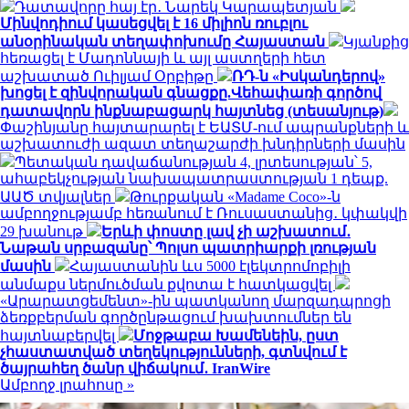
Դատավորը հայ էր․ Նարեկ Կարապետյան
Մինվոդիում կասեցվել է 16 միլիոն ռուբլու
անօրինական տեղափոխումը Հայաստան
Կյանքից
հեռացել է Մադոննայի և այլ աստղերի հետ
աշխատած Ուիլյամ Օրբիթը
ՌԴ-ն «Իսկանդերով»
խոցել է զինվորական գնացքը.Վեհափառի գործով
դատավորն ինքնաբացարկ հայտնեց (տեսանյութ)
Փաշինյանը հայտարարել է ԵԱՏՄ-ում ապրանքների և
աշխատուժի ազատ տեղաշարժի խնդիրների մասին
Պետական դավաճանության 4, լրտեսության՝ 5,
ահաբեկչության նախապատրաստության 1 դեպք.
ԱԱԾ տվյալներ
Թուրքական «Madame Coco»-ն
ամբողջությամբ հեռանում է Ռուսաստանից․ կփակվի
29 խանութ
Երևի փոստը լավ չի աշխատում․
Նաթան սրբազանը՝ Պոլսո պատրիարքի լռության
մասին
Հայաստանին ևս 5000 էլեկտրոմոբիլի
անմաքս ներմուծման քվոտա է հատկացվել
«Արարատցեմենտ»-ին պատկանող մարզադպրոցի
ձեռքբերման գործընթացում խախտումներ են
հայտնաբերվել
Մոջթաբա Խամենեին, ըստ
չհաստատված տեղեկությունների, գտնվում է
ծայրահեղ ծանր վիճակում․ IranWire
Ամբողջ լրահոսը »