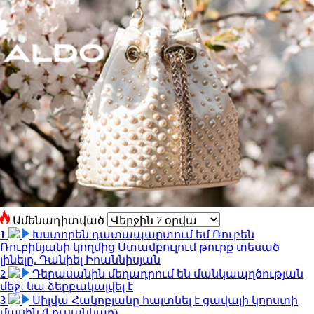
Ամենադիտված
1
Խստորեն դատապարտում եմ Ռուբեն
Ռուբինյանի կողմից Ստամբուլում թուրք տեսած
լինելը. Դանիել Իոաննիսյան
2
Դերասանին մեղադրում են մանկապղծության
մեջ․ նա ձերբակալվել է
3
Սիլվա Հակոբյանը հայտնել է ցավալի կորստի
մասին (Լուսանկար)