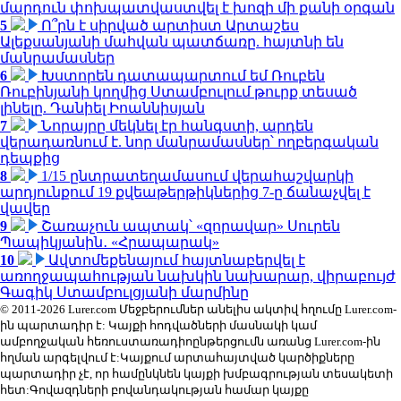
մարդուն փոխպատվաստվել է խոզի մի քանի օրգան
5
Ո՞րն է սիրված արտիստ Արտաշես
Ալեքսանյանի մահվան պատճառը. հայտնի են
մանրամասներ
6
Խստորեն դատապարտում եմ Ռուբեն
Ռուբինյանի կողմից Ստամբուլում թուրք տեսած
լինելը. Դանիել Իոաննիսյան
7
Նորայրը մեկնել էր հանգստի, արդեն
վերադառնում է. նոր մանրամասներ՝ ողբերգական
դեպքից
8
1/15 ընտրատեղամասում վերահաշվարկի
արդյունքում 19 քվեաթերթիկներից 7-ը ճանաչվել է
վավեր
9
Շառաչուն ապտակ՝ «զորավար» Սուրեն
Պապիկյանին․ «Հրապարակ»
10
Ավտոմեքենայում հայտնաբերվել է
առողջապահության նախկին նախարար, վիրաբույժ
Գագիկ Ստամբուլցյանի մարմինը
© 2011-2026 Lurer.com Մեջբերումներ անելիս ակտիվ հղումը Lurer.com-
ին պարտադիր է: Կայքի հոդվածների մասնակի կամ
ամբողջական հեռուստառադիոընթերցումն առանց Lurer.com-ին
հղման արգելվում է:Կայքում արտահայտված կարծիքները
պարտադիր չէ, որ համընկնեն կայքի խմբագրության տեսակետի
հետ:Գովազդների բովանդակության համար կայքը