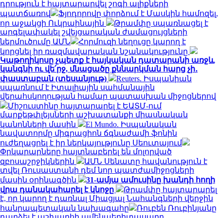
դրություն է հայտարարվել շոգի ալիքների
պատճառով
Ֆյոդորովը փորձում է Մասկին համոզել,
որ աջակցի Ուկրաինային
Թրամփը սպառնացել է
արգելափակել շվեյցարական ժամացույցների
ներմուծումը ԱՄՆ
Հորմուզի նեղուցը կարող է
կորցնել իր ռազմավարական նշանակությունը
Կաթողիկոսը չպետք է հայկական դատարանի առջև
կանգնի ու վե՛րջ, մնացածը քննարկման հարց չի․
փաստաբան (տեսանյութ)
Reuters. Իսպանիան
սպառնում է Իտալիային սահմանային
վերահսկողության համար պատասխան միջոցներով
Միշուստինը հայտարարել է ԵԱՏՄ-ում
մարքեթփլեյսների աշխատանքի միասնական
կանոնների մասին
El Mundo. Իսպանական
նավատորմը միգրացիոն ճգնաժամի ֆոնին
ուժեղացրել է իր ներկայությունը Սեուտայում
Փրկարարները հայտնաբերել են մոլորված
զբոսաշրջիկներին
ԱՄՆ Սենատը հավանություն է
տվել Ռուսաստանի դեմ նոր պատժամիջոցների
մասին օրինագծին
31-ամյա ամուսինը խանդի հողի
վրա դանակահարել է կնոջը
Թրամփը հայտարարել
է, որ կարող է դառնալ Միացյալ Նահանգների վերջին
հանրապետական ​​նախագահը
Ռուբեն Ռուբինյանը
դարձել է աշխարհի ամենաերիտասարդ