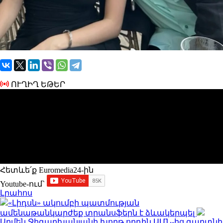
ՈՒՂԻՂ ԵԹԵՐ
Հետևե՛ք Euromedia24-ին
Youtube-ում`
Լրահոս
«Լիդսն» ակումբի պատմության
ամենաթանկարժեք տրանսֆերն է ձևակերպել
Արմեն Ջիգարխանյանի խորթ որդին ԱՄՆ-ից գաղտնի