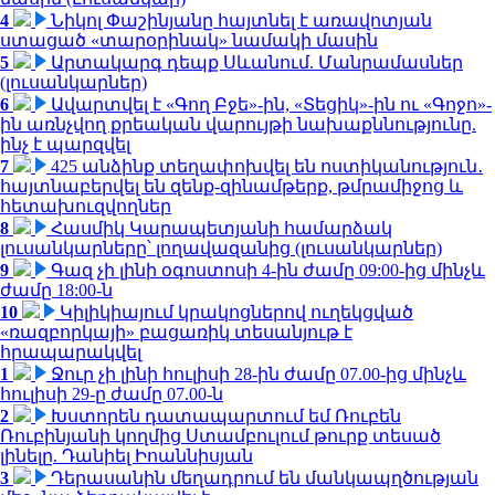
4
Նիկոլ Փաշինյանը հայտնել է առավոտյան
ստացած «տարօրինակ» նամակի մասին
5
Արտակարգ դեպք Սևանում. Մանրամասներ
(լուսանկարներ)
6
Ավարտվել է «Գող Բջե»-ին, «Տեցիկ»-ին ու «Գոջո»-
ին առնչվող քրեական վարույթի նախաքննությունը.
ինչ է պարզվել
7
425 անձինք տեղափոխվել են ոստիկանություն․
հայտնաբերվել են զենք-զինամթերք, թմրամիջոց և
հետախուզվողներ
8
Հասմիկ Կարապետյանի համարձակ
լուսանկարները՝ լողավազանից (լուսանկարներ)
9
Գազ չի լինի օգոստոսի 4-ին ժամը 09:00-ից մինչև
ժամը 18:00-ն
10
Կիլիկիայում կրակոցներով ուղեկցված
«ռազբորկայի» բացառիկ տեսանյութ է
հրապարակվել
1
Ջուր չի լինի հուլիսի 28-ին ժամը 07.00-ից մինչև
հուլիսի 29-ը ժամը 07.00-ն
2
Խստորեն դատապարտում եմ Ռուբեն
Ռուբինյանի կողմից Ստամբուլում թուրք տեսած
լինելը. Դանիել Իոաննիսյան
3
Դերասանին մեղադրում են մանկապղծության