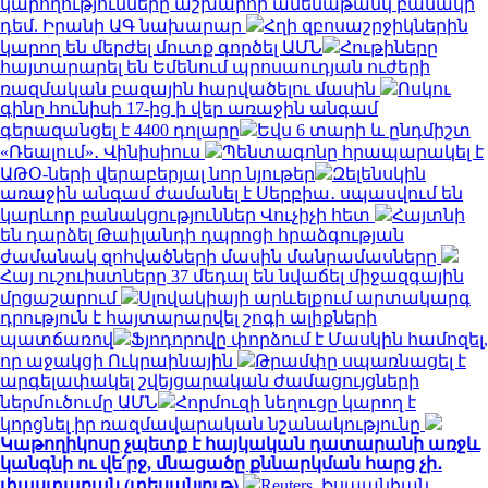
կարողությունները աշխարհի ամենաթանկ բանակի
դեմ. Իրանի ԱԳ նախարար
Հղի զբոսաշրջիկներին
կարող են մերժել մուտք գործել ԱՄՆ
Հութիները
հայտարարել են Եմենում պրոսաուդյան ուժերի
ռազմական բազային հարվածելու մասին
Ոսկու
գինը հունիսի 17-ից ի վեր առաջին անգամ
գերազանցել է 4400 դոլարը
Եվս 6 տարի և ընդմիշտ
«Ռեալում»․ Վինիսիուս
Պենտագոնը հրապարակել է
ԱԹՕ-ների վերաբերյալ նոր նյութեր
Զելենսկին
առաջին անգամ ժամանել է Սերբիա․ սպասվում են
կարևոր բանակցություններ Վուչիչի հետ
Հայտնի
են դարձել Թաիլանդի դպրոցի հրաձգության
ժամանակ զոհվածների մասին մանրամասները
Հայ ուշուիստները 37 մեդալ են նվաճել միջազգային
մրցաշարում
Սլովակիայի արևելքում արտակարգ
դրություն է հայտարարվել շոգի ալիքների
պատճառով
Ֆյոդորովը փորձում է Մասկին համոզել,
որ աջակցի Ուկրաինային
Թրամփը սպառնացել է
արգելափակել շվեյցարական ժամացույցների
ներմուծումը ԱՄՆ
Հորմուզի նեղուցը կարող է
կորցնել իր ռազմավարական նշանակությունը
Կաթողիկոսը չպետք է հայկական դատարանի առջև
կանգնի ու վե՛րջ, մնացածը քննարկման հարց չի․
փաստաբան (տեսանյութ)
Reuters. Իսպանիան