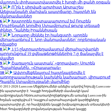
մարդուն փոխպատվաստվել է խոզի մի քանի օրգան
5
Ո՞րն է սիրված արտիստ Արտաշես
Ալեքսանյանի մահվան պատճառը. հայտնի են
մանրամասներ
6
Խստորեն դատապարտում եմ Ռուբեն
Ռուբինյանի կողմից Ստամբուլում թուրք տեսած
լինելը. Դանիել Իոաննիսյան
7
Նորայրը մեկնել էր հանգստի, արդեն
վերադառնում է. նոր մանրամասներ՝ ողբերգական
դեպքից
8
1/15 ընտրատեղամասում վերահաշվարկի
արդյունքում 19 քվեաթերթիկներից 7-ը ճանաչվել է
վավեր
9
Շառաչուն ապտակ՝ «զորավար» Սուրեն
Պապիկյանին․ «Հրապարակ»
10
Ավտոմեքենայում հայտնաբերվել է
առողջապահության նախկին նախարար, վիրաբույժ
Գագիկ Ստամբուլցյանի մարմինը
© 2011-2026 Lurer.com Մեջբերումներ անելիս ակտիվ հղումը Lurer.com-
ին պարտադիր է: Կայքի հոդվածների մասնակի կամ
ամբողջական հեռուստառադիոընթերցումն առանց Lurer.com-ին
հղման արգելվում է:Կայքում արտահայտված կարծիքները
պարտադիր չէ, որ համընկնեն կայքի խմբագրության տեսակետի
հետ:Գովազդների բովանդակության համար կայքը