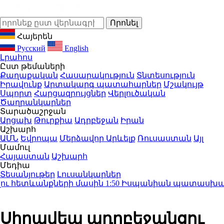
Հայերեն
Русский
English
Լրահոս
Ըստ թեմաների
Քաղաքական
Հասարակություն
Տնտեսություն
Իրավունք
Արտակարգ պատահարներ
Մշակույթ
Սպորտ
Հարցազրույցներ
Վերլուծական
Ծաղրանկարներ
Տարածաշրջան
Արցախ
Թուրքիա
Ադրբեջան
Իրան
Աշխարհ
ԱՄՆ
Եվրոպա
Մերձավոր Արևելք
Ռուսաստան
Այլ
Մամուլ
Հայաստան
Աշխարհ
Մեդիա
Տեսանյութեր
Լուսանկարներ
ւ հետևանքների մասին
1:50
Իսպանիան պատասխան միջ
Սիրավեպ ադրբեջանցու