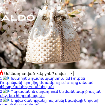
Ամենադիտված
1
Խստորեն դատապարտում եմ Ռուբեն
Ռուբինյանի կողմից Ստամբուլում թուրք տեսած
լինելը. Դանիել Իոաննիսյան
2
Դերասանին մեղադրում են մանկապղծության
մեջ․ նա ձերբակալվել է
3
Սիլվա Հակոբյանը հայտնել է ցավալի կորստի
մասին (Լուսանկար)