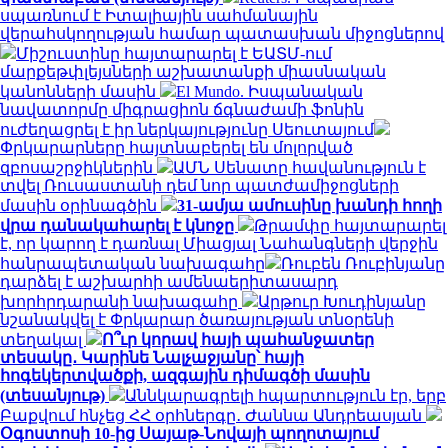
սպառնում է Իտալիային սահմանային
վերահսկողության համար պատասխան միջոցներով
Միշուստինը հայտարարել է ԵԱՏՄ-ում
մարքեթփլեյսների աշխատանքի միասնական
կանոնների մասին
El Mundo. Իսպանական
նավատորմը միգրացիոն ճգնաժամի ֆոնին
ուժեղացրել է իր ներկայությունը Սեուտայում
Փրկարարները հայտնաբերել են մոլորված
զբոսաշրջիկներին
ԱՄՆ Սենատը հավանություն է
տվել Ռուսաստանի դեմ նոր պատժամիջոցների
մասին օրինագծին
31-ամյա ամուսինը խանդի հողի
վրա դանակահարել է կնոջը
Թրամփը հայտարարել
է, որ կարող է դառնալ Միացյալ Նահանգների վերջին
հանրապետական ​​նախագահը
Ռուբեն Ռուբինյանը
դարձել է աշխարհի ամենաերիտասարդ
խորհրդարանի նախագահը
Արթուր Խուդինյանը
նշանակվել է Փրկարար ծառայության տնօրենի
տեղակալ
Ո՞ւր կորավ հայի պահանջատեր
տեսակը․ Կարինե Նալչաջյանը՝ հայի
հոգեկերտվածքի, ազգային դիմագծի մասին
(տեսանյութ)
Աննկարագրելի հպարտություն էր, երբ
Բաքվում հնչեց ՀՀ օրհներգը․ Ժաննա Անդրեասյան
Օգոստոսի 10-ից Սայաթ-Նովայի պողոտայում