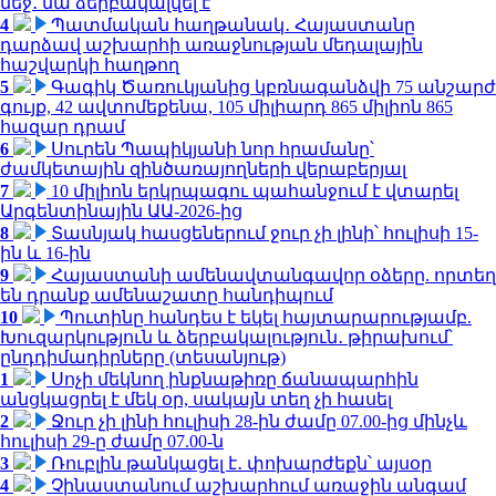
մեջ․ նա ձերբակալվել է
4
Պատմական հաղթանակ․ Հայաստանը
դարձավ աշխարհի առաջնության մեդալային
հաշվարկի հաղթող
5
Գագիկ Ծառուկյանից կբռնագանձվի 75 անշարժ
գույք, 42 ավտոմեքենա, 105 միլիարդ 865 միլիոն 865
հազար դրամ
6
Սուրեն Պապիկյանի նոր հրամանը՝
ժամկետային զինծառայողների վերաբերյալ
7
10 միլիոն երկրպագու պահանջում է վտարել
Արգենտինային ԱԱ-2026-ից
8
Տասնյակ հասցեներում ջուր չի լինի՝ հուլիսի 15-
ին և 16-ին
9
Հայաստանի ամենավտանգավոր օձերը. որտեղ
են դրանք ամենաշատը հանդիպում
10
Պուտինը հանդես է եկել հայտարարությամբ.
Խուզարկություն և ձերբակալություն․ թիրախում՝
ընդդիմադիրները (տեսանյութ)
1
Սոչի մեկնող ինքնաթիռը ճանապարհին
անցկացրել է մեկ օր, սակայն տեղ չի հասել
2
Ջուր չի լինի հուլիսի 28-ին ժամը 07.00-ից մինչև
հուլիսի 29-ը ժամը 07.00-ն
3
Ռուբլին թանկացել է․ փոխարժեքն՝ այսօր
4
Չինաստանում աշխարհում առաջին անգամ