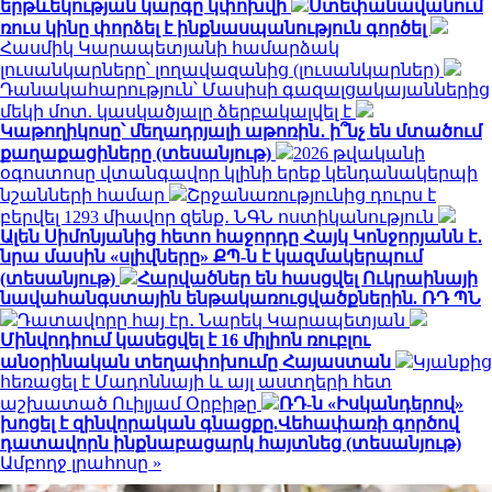
երթևեկության կարգը կփոխվի
Ստեփանավանում
ռուս կինը փորձել է ինքնասպանություն գործել
Հասմիկ Կարապետյանի համարձակ
լուսանկարները՝ լողավազանից (լուսանկարներ)
Դանակահարություն՝ Մասիսի գազալցակայաններից
մեկի մոտ. կասկածյալը ձերբակալվել է
Կաթողիկոսը՝ մեղադրյալի աթոռին․ ի՞նչ են մտածում
քաղաքացիները (տեսանյութ)
2026 թվականի
օգոստոսը վտանգավոր կլինի երեք կենդանակերպի
նշանների համար
Շրջանառությունից դուրս է
բերվել 1293 միավոր զենք․ ՆԳՆ ոստիկանություն
Ալեն Սիմոնյանից հետո հաջորդը Հայկ Կոնջորյանն է․
նրա մասին «սլիվները» ՔՊ-ն է կազմակերպում
(տեսանյութ)
Հարվածներ են հասցվել Ուկրաինայի
նավահանգստային ենթակառուցվածքներին. ՌԴ ՊՆ
Դատավորը հայ էր․ Նարեկ Կարապետյան
Մինվոդիում կասեցվել է 16 միլիոն ռուբլու
անօրինական տեղափոխումը Հայաստան
Կյանքից
հեռացել է Մադոննայի և այլ աստղերի հետ
աշխատած Ուիլյամ Օրբիթը
ՌԴ-ն «Իսկանդերով»
խոցել է զինվորական գնացքը.Վեհափառի գործով
դատավորն ինքնաբացարկ հայտնեց (տեսանյութ)
Ամբողջ լրահոսը »