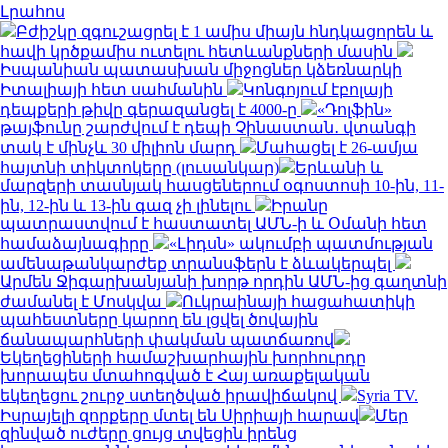
Լրահոս
Բժիշկը զգուշացրել է 1 ամիս միայն հնդկացորեն և
հավի կրծքամիս ուտելու հետևանքների մասին
Իսպանիան պատասխան միջոցներ կձեռնարկի
Իտալիայի հետ սահմանին
Կոնգոյում էբոլայի
դեպքերի թիվը գերազանցել է 4000-ը
«Դոլֆին»
թայֆունը շարժվում է դեպի Չինաստան․ վտանգի
տակ է մինչև 30 միլիոն մարդ
Մահացել է 26-ամյա
հայտնի տիկտոկերը (լուսանկար)
Երևանի և
մարզերի տասնյակ հասցեներում օգոստոսի 10-ին, 11-
ին, 12-ին և 13-ին գազ չի լինելու
Իրանը
պատրաստվում է հաստատել ԱՄՆ-ի և Օմանի հետ
համաձայնագիրը
«Լիդսն» ակումբի պատմության
ամենաթանկարժեք տրանսֆերն է ձևակերպել
Արմեն Ջիգարխանյանի խորթ որդին ԱՄՆ-ից գաղտնի
ժամանել է Մոսկվա
Ուկրաինայի հացահատիկի
պահեստները կարող են լցվել ծովային
ճանապարհների փակման պատճառով
Եկեղեցիների համաշխարհային խորհուրդը
խորապես մտահոգված է Հայ առաքելական
եկեղեցու շուրջ ստեղծված իրավիճակով
Syria TV.
Իսրայելի զորքերը մտել են Սիրիայի հարավ
Մեր
զինված ուժերը ցույց տվեցին իրենց