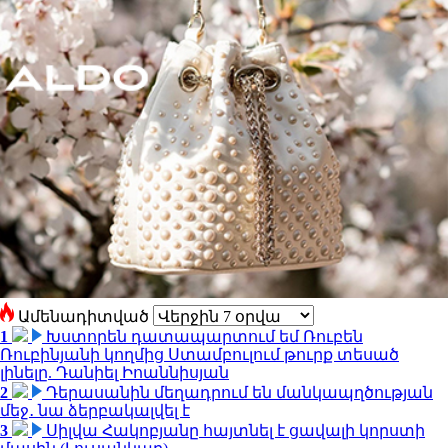
Ամենադիտված
1
Խստորեն դատապարտում եմ Ռուբեն
Ռուբինյանի կողմից Ստամբուլում թուրք տեսած
լինելը. Դանիել Իոաննիսյան
2
Դերասանին մեղադրում են մանկապղծության
մեջ․ նա ձերբակալվել է
3
Սիլվա Հակոբյանը հայտնել է ցավալի կորստի