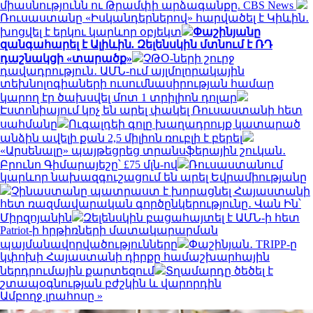
միասնությունն ու Թրամփի արձագանքը. CBS News
Ռուսաստանը «Իսկանդերներով» հարվածել է Կիևին․
խոցվել է երկու կարևոր օբյեկտ
Փաշինյանը
զանգահարել է Ալիևին. Զելենսկին մտնում է ՌԴ
դաշնակցի «տարածք»
ՉԹՕ-ների շուրջ
դավադրություն․ ԱՄՆ-ում այլմոլորակային
տեխնոլոգիաների ուսումնասիրության համար
կարող էր ծախսվել մոտ 1 տրիլիոն դոլար
Էստոնիայում կոչ են արել փակել Ռուսաստանի հետ
սահմանը
Ուգալդեի գոլը խաղադրույք կատարած
անձին ավելի քան 2,5 միլիոն ռուբլի է բերել
«Արսենալը» պայթեցրեց տրանսֆերային շուկան․
Բրունո Գիմարայեշը՝ £75 մլն-ով
Ռուսաստանում
կարևոր նախազգուշացում են արել Եվրամիությանը
Չինաստանը պատրաստ է խորացնել Հայաստանի
հետ ռազմավարական գործընկերությունը․ Վան Ին՝
Միրզոյանին
Զելենսկին բացահայտել է ԱՄՆ-ի հետ
Patriot-ի հրթիռների մատակարարման
պայմանավորվածությունները
Փաշինյան․ TRIPP-ը
կփոխի Հայաստանի դիրքը համաշխարհային
ներդրումային քարտեզում
Տղամարդը ծեծել է
շտապօգնության բժշկին և վարորդին
Ամբողջ լրահոսը »