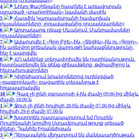
մասին (Լուսանկար)
4
Նիկոլ Փաշինյանը հայտնել է առավոտյան
ստացած «տարօրինակ» նամակի մասին
5
Հասմիկ Կարապետյանի համարձակ
լուսանկարները՝ լողավազանից (լուսանկարներ)
6
Արտակարգ դեպք Սևանում. Մանրամասներ
(լուսանկարներ)
7
Ավարտվել է «Գող Բջե»-ին, «Տեցիկ»-ին ու «Գոջո»-
ին առնչվող քրեական վարույթի նախաքննությունը.
ինչ է պարզվել
8
425 անձինք տեղափոխվել են ոստիկանություն․
հայտնաբերվել են զենք-զինամթերք, թմրամիջոց և
հետախուզվողներ
9
Կիլիկիայում կրակոցներով ուղեկցված
«ռազբորկայի» բացառիկ տեսանյութ է
հրապարակվել
10
Գազ չի լինի օգոստոսի 4-ին ժամը 09:00-ից մինչև
ժամը 18:00-ն
1
Ջուր չի լինի հուլիսի 28-ին ժամը 07.00-ից մինչև
հուլիսի 29-ը ժամը 07.00-ն
2
Խստորեն դատապարտում եմ Ռուբեն
Ռուբինյանի կողմից Ստամբուլում թուրք տեսած
լինելը. Դանիել Իոաննիսյան
3
Դերասանին մեղադրում են մանկապղծության