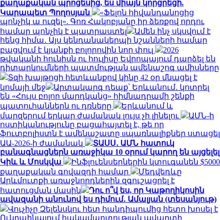
քաղաքական պրոցեսից, ես միայն կորցրեցի.
Կարապետ Պողոսյան
«Ֆելոն հիվանդանոցից
պոնչիկ ա ուզել». Գոռ Հակոբյանը իր ձեռքով որդու
համար պոնչիկ է պատրաստել
Ամեն ինչ սկսվում է
հենց հիմա․ Այս կենդանակերպի նշանների համար
բացվում է կյանքի բոլորովին նոր փուլ
2026
թվականի հունիսն ու հուլիսը Եվրոպայում դարձել են
դիտարկումների պատմության ամենաշոգ ամիսները
Տզի խայթոցի հետևանքով կինը 42 օր մնացել է
կոմայի մեջ
Արտակարգ դեպք՝ Երևանում․ կոտրել
են «Հույս բոլոր մարդկանց» հիմնադրամի շենքի
պատուհաններն ու դռները
Երևանում և
մարզերում երկար ժամանակ լույս չի լինելու
ԱՄՆ-ի
ոստիկանությունը բացահայտել է, թե որ
ֆուտբոլիստն է ամենաշատը uպառնալիքներ ստացել
ԱԱ-2026-ի ժամանակ
ՏԱՍՍ․ ԱՄՆ հատուկ
բանագնացներն առաջիկա 10 օրում կարող են այցելել
Կիև և Մոսկվա
Ինֆլուենսերներին կտուգանեն $5000
քաղաքական գովազդի համար
Մեդվեդևը
Արևմուտքի առաջնորդներին զգուշացրել է
հատուցման մասին
Դու ո՞վ ես, որ Կաթողիկոսին
ավազանի անունով ես դիմում․ Ամալյան (տեսանյութ)
Վուչիչը Զելենսկու հետ հանդիպումից հետո խոսել է
Ուկրաինայում հակամարտության ավարտի