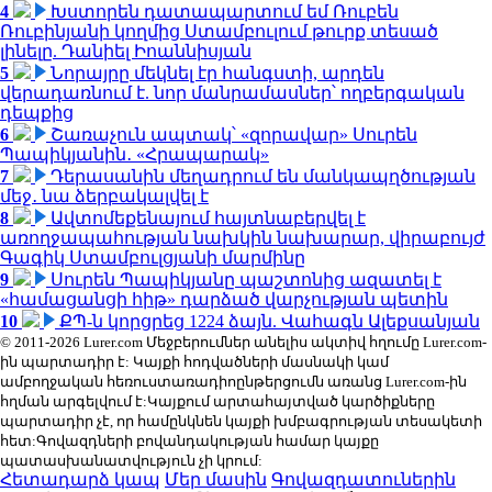
4
Խստորեն դատապարտում եմ Ռուբեն
Ռուբինյանի կողմից Ստամբուլում թուրք տեսած
լինելը. Դանիել Իոաննիսյան
5
Նորայրը մեկնել էր հանգստի, արդեն
վերադառնում է. նոր մանրամասներ՝ ողբերգական
դեպքից
6
Շառաչուն ապտակ՝ «զորավար» Սուրեն
Պապիկյանին․ «Հրապարակ»
7
Դերասանին մեղադրում են մանկապղծության
մեջ․ նա ձերբակալվել է
8
Ավտոմեքենայում հայտնաբերվել է
առողջապահության նախկին նախարար, վիրաբույժ
Գագիկ Ստամբուլցյանի մարմինը
9
Սուրեն Պապիկյանը պաշտոնից ազատել է
«համացանցի հիթ» դարձած վարչության պետին
10
ՔՊ-ն կորցրեց 1224 ձայն. Վահագն Ալեքսանյան
© 2011-2026 Lurer.com Մեջբերումներ անելիս ակտիվ հղումը Lurer.com-
ին պարտադիր է: Կայքի հոդվածների մասնակի կամ
ամբողջական հեռուստառադիոընթերցումն առանց Lurer.com-ին
հղման արգելվում է:Կայքում արտահայտված կարծիքները
պարտադիր չէ, որ համընկնեն կայքի խմբագրության տեսակետի
հետ:Գովազդների բովանդակության համար կայքը
պատասխանատվություն չի կրում:
Հետադարձ կապ
Մեր մասին
Գովազդատուներին