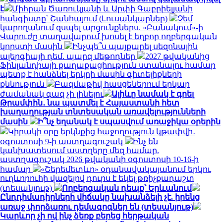
է
Միհրան Ծառուկյանի և Արփի Գաբրիելյանի
հանգիստը՝ Շանհայում (Լուսանկարներ)
Չեմ
կարողանում զսպել արցունքներս. «Բանակում»-ի
Վարուժը տաղավարում խոսել է եղբոր ողբերգական
կորստի մասին
Ինչպե՞ս պայքարել սեզոնային
ալերգիայի դեմ. պարզ մեթոդներ
2027 թվականից
Ֆինլանդիայի քաղաքացիություն ստանալու համար
պետք է հանձնել երկրի մասին գիտելիքների
քննություն
Բազմաթիվ հասցեներում երկար
ժամանակ գազ չի լինելու
Ալիևը նամակ է գրել
Թրամփին․ նա պատմել է Հայաստանի հետ
խաղաղության տնտեսական առավելությունների
մասին
Ի՞նչ եղանակ է սպասվում առաջիկա օրերին
Կիրակի օրը երկնքից հաջողություն կթափվի․
օգոստոսի 9-ի աստղագուշակ
Ինչ են
կանխատեսում աստղերը մեզ համար.
աստղագուշակ 2026 թվականի օգոստոսի 10-16-ի
համար
«Շերեմետևո» օդանավակայանում երկու
ուղևորուհի վազելով դուրս է եկել թռիչքադաշտ
(տեսանյութ)
Ողբերգական դեպք՝ Երևանում
Ընդդիմադիրների վիճակը նախանձելի չէ. իրենց
առաջ փորձառու դեմագոգներ են (տեսանյութ)
Կարևոր չի ով ինչ ձեռք բերեց հերթական