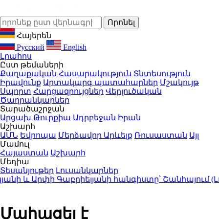
Հայերեն
Русский
English
Լրահոս
Ըստ թեմաների
Քաղաքական
Հասարակություն
Տնտեսություն
Իրավունք
Արտակարգ պատահարներ
Մշակույթ
Սպորտ
Հարցազրույցներ
Վերլուծական
Ծաղրանկարներ
Տարածաշրջան
Արցախ
Թուրքիա
Ադրբեջան
Իրան
Աշխարհ
ԱՄՆ
Եվրոպա
Մերձավոր Արևելք
Ռուսաստան
Այլ
Մամուլ
Հայաստան
Աշխարհ
Մեդիա
Տեսանյութեր
Լուսանկարներ
 և Արփի Գաբրիելյանի հանգիստը՝ Շանհայում (Լու
Մահացել է