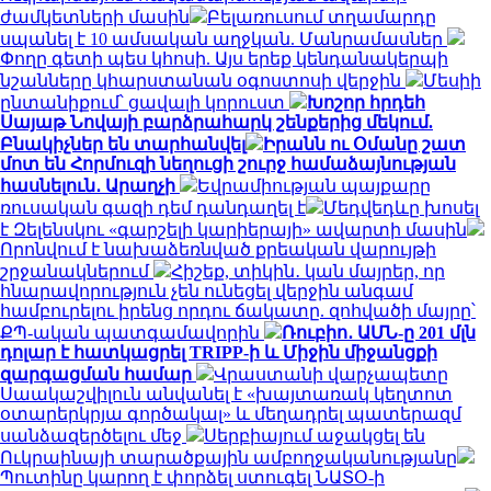
ժամկետների մասին
Բելառուսում տղամարդը
սպանել է 10 ամսական աղջկան. Մանրամասներ
Փողը գետի պես կհոսի. Այս երեք կենդանակերպի
նշանները կհարստանան օգոստոսի վերջին
Մեսիի
ընտանիքում՝ ցավալի կորուստ
Խոշոր հրդեհ
Սայաթ Նովայի բարձրահարկ շենքերից մեկում.
Բնակիչներ են տարհանվել
Իրանն ու Օմանը շատ
մոտ են Հորմուզի նեղուցի շուրջ համաձայնության
հասնելուն․ Արաղչի
Եվրամիության պայքարը
ռուսական գազի դեմ դանդաղել է
Մեդվեդևը խոսել
է Զելենսկու «գարշելի կարիերայի» ավարտի մասին
Որոնվում է նախաձեռնված քրեական վարույթի
շրջանակներում
Հիշեք, տիկին․ կան մայրեր, որ
հնարավորություն չեն ունեցել վերջին անգամ
համբուրելու իրենց որդու ճակատը. զոհվածի մայրը՝
ՔՊ-ական պատգամավորին
Ռուբիո․ ԱՄՆ-ը 201 մլն
դոլար է հատկացրել TRIPP-ի և Միջին միջանցքի
զարգացման համար
Վրաստանի վարչապետը
Սաակաշվիլուն անվանել է «խայտառակ կեղտոտ
օտարերկրյա գործակալ» և մեղադրել պատերազմ
սանձազերծելու մեջ
Սերբիայում աջակցել են
Ուկրաինայի տարածքային ամբողջականությանը
Պուտինը կարող է փորձել ստուգել ՆԱՏՕ-ի