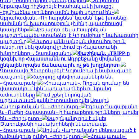
գազի ռեկորդային քանակություն
Զաքարիա
Սրբազանը հիշեցրել է Իսահակյանի խոսքը․
«Էջմիածնա սյուները ամեն հայի սրտում են»
Աբրահամյան․ «Որ հարցնես՝ կասեն՝ եթե խոսենք,
սահմանին խաղաղություն չի լինի, պատերազմ
կսադրենք»
Աբելարդո դե լա Էսպրիելան
պաշտոնապես ստանձնել է Կոլումբիայի նախագահի
պաշտոնը
«Սարգսյանն այնքան վստահություն
ուներ, որ մեկ զանգով լուծում էր Հայաստանի
խնդիրները»․ Շարմազանով
Փաշինյան․ «TRIPP-ը
կօգնի, որ Հայաստանն ու Ադրբեջանը միմյանց
ընկալեն որպես ճանապարհ, ոչ թե խոչընդոտ»
Գուստավո Պետրոն լքել է Կոլումբիայի նախագահի
պաշտոնը
Հաջորդը զինվորականներն են․
«Հրապարակ»
«Հրապարակ». Որքան գումար են
վաստակում կին նախարարներն ու նրանց
ամուսինները
Ում շքեղ նորոգված
աշխատասենյակն է տրամադրվել Արայիկ
Հարությունյանին. «Ժողովուրդ»
Էդգար Ղազարյանի
և «Ուժեղ Հայաստան»-ի հարաբերությունները լարվել
են․ «Ժողովուրդ»
Փաշինյանը որս է սկսել
Ծառուկյանի համախոհների նկատմամբ․
«Հրապարակ»
Աղվան Վարդանյանը մեկուսացած է
խմբակցությունից․ «Ժողովուրդ»
«Հրապարակ».