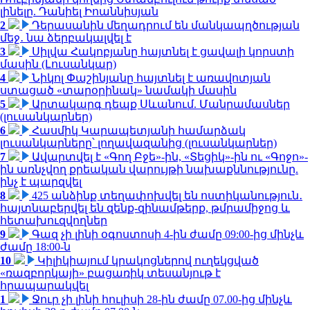
լինելը. Դանիել Իոաննիսյան
2
Դերասանին մեղադրում են մանկապղծության
մեջ․ նա ձերբակալվել է
3
Սիլվա Հակոբյանը հայտնել է ցավալի կորստի
մասին (Լուսանկար)
4
Նիկոլ Փաշինյանը հայտնել է առավոտյան
ստացած «տարօրինակ» նամակի մասին
5
Արտակարգ դեպք Սևանում. Մանրամասներ
(լուսանկարներ)
6
Հասմիկ Կարապետյանի համարձակ
լուսանկարները՝ լողավազանից (լուսանկարներ)
7
Ավարտվել է «Գող Բջե»-ին, «Տեցիկ»-ին ու «Գոջո»-
ին առնչվող քրեական վարույթի նախաքննությունը.
ինչ է պարզվել
8
425 անձինք տեղափոխվել են ոստիկանություն․
հայտնաբերվել են զենք-զինամթերք, թմրամիջոց և
հետախուզվողներ
9
Գազ չի լինի օգոստոսի 4-ին ժամը 09:00-ից մինչև
ժամը 18:00-ն
10
Կիլիկիայում կրակոցներով ուղեկցված
«ռազբորկայի» բացառիկ տեսանյութ է
հրապարակվել
1
Ջուր չի լինի հուլիսի 28-ին ժամը 07.00-ից մինչև