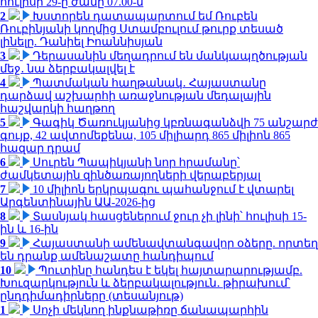
հուլիսի 29-ը ժամը 07.00-ն
2
Խստորեն դատապարտում եմ Ռուբեն
Ռուբինյանի կողմից Ստամբուլում թուրք տեսած
լինելը. Դանիել Իոաննիսյան
3
Դերասանին մեղադրում են մանկապղծության
մեջ․ նա ձերբակալվել է
4
Պատմական հաղթանակ․ Հայաստանը
դարձավ աշխարհի առաջնության մեդալային
հաշվարկի հաղթող
5
Գագիկ Ծառուկյանից կբռնագանձվի 75 անշարժ
գույք, 42 ավտոմեքենա, 105 միլիարդ 865 միլիոն 865
հազար դրամ
6
Սուրեն Պապիկյանի նոր հրամանը՝
ժամկետային զինծառայողների վերաբերյալ
7
10 միլիոն երկրպագու պահանջում է վտարել
Արգենտինային ԱԱ-2026-ից
8
Տասնյակ հասցեներում ջուր չի լինի՝ հուլիսի 15-
ին և 16-ին
9
Հայաստանի ամենավտանգավոր օձերը. որտեղ
են դրանք ամենաշատը հանդիպում
10
Պուտինը հանդես է եկել հայտարարությամբ.
Խուզարկություն և ձերբակալություն․ թիրախում՝
ընդդիմադիրները (տեսանյութ)
1
Սոչի մեկնող ինքնաթիռը ճանապարհին