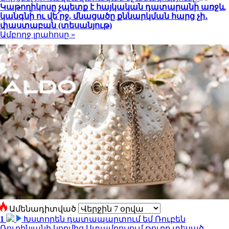
Կաթողիկոսը չպետք է հայկական դատարանի առջև
կանգնի ու վե՛րջ, մնացածը քննարկման հարց չի․
փաստաբան (տեսանյութ)
Ամբողջ լրահոսը »
Ամենադիտված
1
Խստորեն դատապարտում եմ Ռուբեն
Ռուբինյանի կողմից Ստամբուլում թուրք տեսած