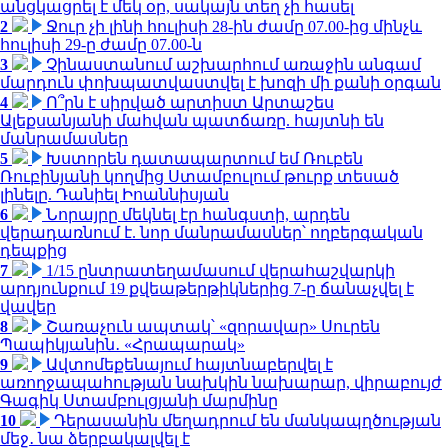
անցկացրել է մեկ օր, սակայն տեղ չի հասել
2
Ջուր չի լինի հուլիսի 28-ին ժամը 07.00-ից մինչև
հուլիսի 29-ը ժամը 07.00-ն
3
Չինաստանում աշխարհում առաջին անգամ
մարդուն փոխպատվաստվել է խոզի մի քանի օրգան
4
Ո՞րն է սիրված արտիստ Արտաշես
Ալեքսանյանի մահվան պատճառը. հայտնի են
մանրամասներ
5
Խստորեն դատապարտում եմ Ռուբեն
Ռուբինյանի կողմից Ստամբուլում թուրք տեսած
լինելը. Դանիել Իոաննիսյան
6
Նորայրը մեկնել էր հանգստի, արդեն
վերադառնում է. նոր մանրամասներ՝ ողբերգական
դեպքից
7
1/15 ընտրատեղամասում վերահաշվարկի
արդյունքում 19 քվեաթերթիկներից 7-ը ճանաչվել է
վավեր
8
Շառաչուն ապտակ՝ «զորավար» Սուրեն
Պապիկյանին․ «Հրապարակ»
9
Ավտոմեքենայում հայտնաբերվել է
առողջապահության նախկին նախարար, վիրաբույժ
Գագիկ Ստամբուլցյանի մարմինը
10
Դերասանին մեղադրում են մանկապղծության
մեջ․ նա ձերբակալվել է