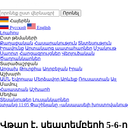
Հայերեն
Русский
English
Լրահոս
Ըստ թեմաների
Քաղաքական
Հասարակություն
Տնտեսություն
Իրավունք
Արտակարգ պատահարներ
Մշակույթ
Սպորտ
Հարցազրույցներ
Վերլուծական
Ծաղրանկարներ
Տարածաշրջան
Արցախ
Թուրքիա
Ադրբեջան
Իրան
Աշխարհ
ԱՄՆ
Եվրոպա
Մերձավոր Արևելք
Ռուսաստան
Այլ
Մամուլ
Հայաստան
Աշխարհ
Մեդիա
Տեսանյութեր
Լուսանկարներ
յանց
11:05
Փաշինյանը «անսպասելի խոստովանություն» է
Վթար է․ սեպտեմբերի 5-6-ը