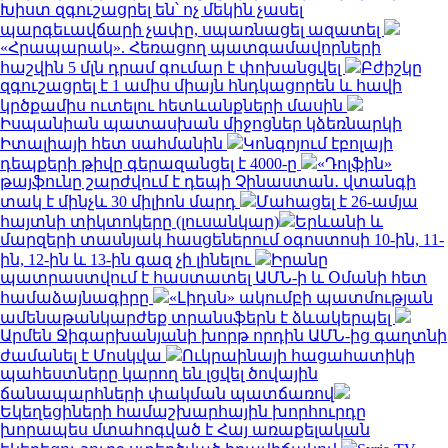
Խիստ զգուշացրել են՝ ոչ մեկին չասել
պարգեւավճարի չափը, սպառնացել ազատել
«Հրապարակ». Հեռացող պատգամավորների
հաշվին 5 մլն դրամ գումար է փոխանցվել
Բժիշկը
զգուշացրել է 1 ամիս միայն հնդկացորեն և հավի
կրծքամիս ուտելու հետևանքների մասին
Իսպանիան պատասխան միջոցներ կձեռնարկի
Իտալիայի հետ սահմանին
Կոնգոյում էբոլայի
դեպքերի թիվը գերազանցել է 4000-ը
«Դոլֆին»
թայֆունը շարժվում է դեպի Չինաստան․ վտանգի
տակ է մինչև 30 միլիոն մարդ
Մահացել է 26-ամյա
հայտնի տիկտոկերը (լուսանկար)
Երևանի և
մարզերի տասնյակ հասցեներում օգոստոսի 10-ին, 11-
ին, 12-ին և 13-ին գազ չի լինելու
Իրանը
պատրաստվում է հաստատել ԱՄՆ-ի և Օմանի հետ
համաձայնագիրը
«Լիդսն» ակումբի պատմության
ամենաթանկարժեք տրանսֆերն է ձևակերպել
Արմեն Ջիգարխանյանի խորթ որդին ԱՄՆ-ից գաղտնի
ժամանել է Մոսկվա
Ուկրաինայի հացահատիկի
պահեստները կարող են լցվել ծովային
ճանապարհների փակման պատճառով
Եկեղեցիների համաշխարհային խորհուրդը
խորապես մտահոգված է Հայ առաքելական