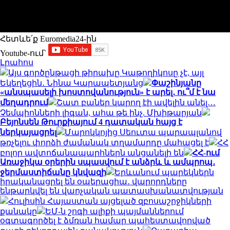
Հետևե՛ք Euromedia24-ին
Youtube-ում`
Լրահոս
Այս գործընթացի թիրախը Կաթողիկոսը չէ, այլ
Եկեղեցին․ Նինա Կարապետյանց
Փաշինյանը
«անսպասելի խոստովանություն» է արել․ ու՞մ է նա
մեղադրում
Շատ բաներ կարող էի ավելին անել…
Չեմպիոնների լիգան, ահա թե ինչ. Մխիթարյան
Բեյոնսեն Թուրքիայում 4 դատական հայց է
ներկայացրել
Մարոկկոյից Սեուտա պարապլանով
թռչելու փորձի ժամանակ տղամարդը մահացել է
ՀՀ
բոլոր ավտոճանապարհներն անցանելի են
ՀՀ-ում
Առաջիկա օրերին սպասվում է անձրև և ամպրոպ․
ջերմաստիճանը կնվազի
Երևանում պարեկներն
իրականացրել են օպերացիա․ վարորդները
ենթարկվել են վարչական պատասխանատվության
Հուլիսին Հայաստան այցելած զբոսաշրջիկների
քանակը
ԵՄ-ն շոգի ալիքի պայմաններում
օգտագործել է ձմռան համար պահեստավորված