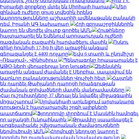
եկեղեցու շուրջ ստեղծված իրավիճակով
Syria TV.
Իսրայելի զորքերը մտել են Սիրիայի հարավ
Մեր
զինված ուժերը ցույց տվեցին իրենց
կարողությունները աշխարհի ամենաթանկ բանակի
դեմ. Իրանի ԱԳ նախարար
Հղի զբոսաշրջիկներին
կարող են մերժել մուտք գործել ԱՄՆ
Հութիները
հայտարարել են Եմենում պրոսաուդյան ուժերի
ռազմական բազային հարվածելու մասին
Ոսկու
գինը հունիսի 17-ից ի վեր առաջին անգամ
գերազանցել է 4400 դոլարը
Եվս 6 տարի և ընդմիշտ
«Ռեալում»․ Վինիսիուս
Պենտագոնը հրապարակել է
ԱԹՕ-ների վերաբերյալ նոր նյութեր
Զելենսկին
առաջին անգամ ժամանել է Սերբիա․ սպասվում են
կարևոր բանակցություններ Վուչիչի հետ
Հայտնի
են դարձել Թաիլանդի դպրոցի հրաձգության
ժամանակ զոհվածների մասին մանրամասները
Հայ ուշուիստները 37 մեդալ են նվաճել միջազգային
մրցաշարում
Սլովակիայի արևելքում արտակարգ
դրություն է հայտարարվել շոգի ալիքների
պատճառով
Ֆյոդորովը փորձում է Մասկին համոզել,
որ աջակցի Ուկրաինային
Թրամփը սպառնացել է
արգելափակել շվեյցարական ժամացույցների
ներմուծումը ԱՄՆ
Հորմուզի նեղուցը կարող է
կորցնել իր ռազմավարական նշանակությունը