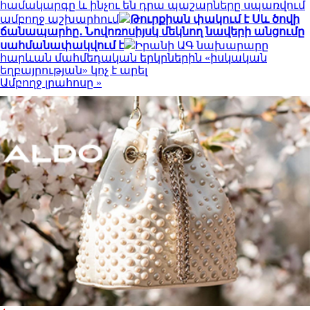
համակարգը և ինչու են դրա պաշարները սպառվում
ամբողջ աշխարհում
Թուրքիան փակում է Սև ծովի
ճանապարհը․ Նովոռոսիյսկ մեկնող նավերի անցումը
սահմանափակվում է
Իրանի ԱԳ նախարարը
հարևան մահմեդական երկրներին «իսկական
եղբայրության» կոչ է արել
Ամբողջ լրահոսը »