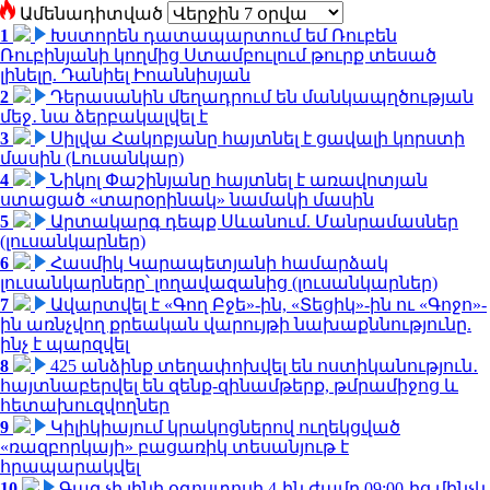
Ամենադիտված
1
Խստորեն դատապարտում եմ Ռուբեն
Ռուբինյանի կողմից Ստամբուլում թուրք տեսած
լինելը. Դանիել Իոաննիսյան
2
Դերասանին մեղադրում են մանկապղծության
մեջ․ նա ձերբակալվել է
3
Սիլվա Հակոբյանը հայտնել է ցավալի կորստի
մասին (Լուսանկար)
4
Նիկոլ Փաշինյանը հայտնել է առավոտյան
ստացած «տարօրինակ» նամակի մասին
5
Արտակարգ դեպք Սևանում. Մանրամասներ
(լուսանկարներ)
6
Հասմիկ Կարապետյանի համարձակ
լուսանկարները՝ լողավազանից (լուսանկարներ)
7
Ավարտվել է «Գող Բջե»-ին, «Տեցիկ»-ին ու «Գոջո»-
ին առնչվող քրեական վարույթի նախաքննությունը.
ինչ է պարզվել
8
425 անձինք տեղափոխվել են ոստիկանություն․
հայտնաբերվել են զենք-զինամթերք, թմրամիջոց և
հետախուզվողներ
9
Կիլիկիայում կրակոցներով ուղեկցված
«ռազբորկայի» բացառիկ տեսանյութ է
հրապարակվել
10
Գազ չի լինի օգոստոսի 4-ին ժամը 09:00-ից մինչև