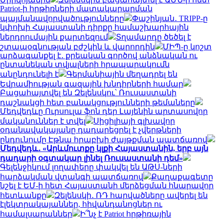
Patriot-ի հրթիռների մատակարարման
պայմանավորվածությունները
Փաշինյան․ TRIPP-ը
կփոխի Հայաստանի դիրքը համաշխարհային
ներդրումային քարտեզում
Տղամարդը ծեծել է
շտապօգնության բժշկին և վարորդին
ՄԻՊ-ը կոշտ
արձագանքել է․ քրեական գործով անձնական ու
ընտանեկան տվյալների հրապարակումն
անընդունելի է
Գերմանիային մեղադրել են
Եվրամիության գազային խնդիրների համար
Բացահայտվել են Զելենսկու՝ Ռուսաստանի
դաշնակցի հետ բանակցությունների թեմաները
Մեդվեդևը Ուրսուլա ֆոն դեր Լայենին արտասովոր
մականուններ է տվել
Սիցիլիայի գլխավոր
օդանավակայանը դադարեցրել է չվերթների
ընդունումը Էթնա հրաբխի ժայթքման պատճառով
Մեդվեդև․ «Արևմուտքը կլքի Հայաստանին, երբ այն
դադարի օգտակար լինել Ռուսաստանի դեմ»
Գելենջիկում լողափերը փակվել են ԱԹՍ-ների
հարձակման վտանգի պատճառով
Քաղաքագետը
նշել է ԵՄ-ի հետ Հայաստանի մերձեցման հնարավոր
հետևանքը
Զելենսկի․ ՌԴ հարվածները ավերել են
էլեկտրակայաններ, հիվանդանոցներ ու
համալսարաններ
Ի՞նչ է Patriot հրթիռային