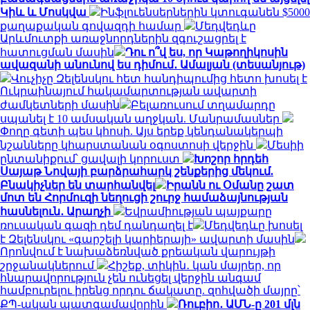
Կիև և Մոսկվա
Ինֆլուենսերներին կտուգանեն $5000
քաղաքական գովազդի համար
Մեդվեդևը
Արևմուտքի առաջնորդներին զգուշացրել է
հատուցման մասին
Դու ո՞վ ես, որ Կաթողիկոսին
ավազանի անունով ես դիմում․ Ամալյան (տեսանյութ)
Վուչիչը Զելենսկու հետ հանդիպումից հետո խոսել է
Ուկրաինայում հակամարտության ավարտի
ժամկետների մասին
Բելառուսում տղամարդը
սպանել է 10 ամսական աղջկան. Մանրամասներ
Փողը գետի պես կհոսի. Այս երեք կենդանակերպի
նշանները կհարստանան օգոստոսի վերջին
Մեսիի
ընտանիքում՝ ցավալի կորուստ
Խոշոր հրդեհ
Սայաթ Նովայի բարձրահարկ շենքերից մեկում.
Բնակիչներ են տարհանվել
Իրանն ու Օմանը շատ
մոտ են Հորմուզի նեղուցի շուրջ համաձայնության
հասնելուն․ Արաղչի
Եվրամիության պայքարը
ռուսական գազի դեմ դանդաղել է
Մեդվեդևը խոսել
է Զելենսկու «գարշելի կարիերայի» ավարտի մասին
Որոնվում է նախաձեռնված քրեական վարույթի
շրջանակներում
Հիշեք, տիկին․ կան մայրեր, որ
հնարավորություն չեն ունեցել վերջին անգամ
համբուրելու իրենց որդու ճակատը. զոհվածի մայրը՝
ՔՊ-ական պատգամավորին
Ռուբիո․ ԱՄՆ-ը 201 մլն