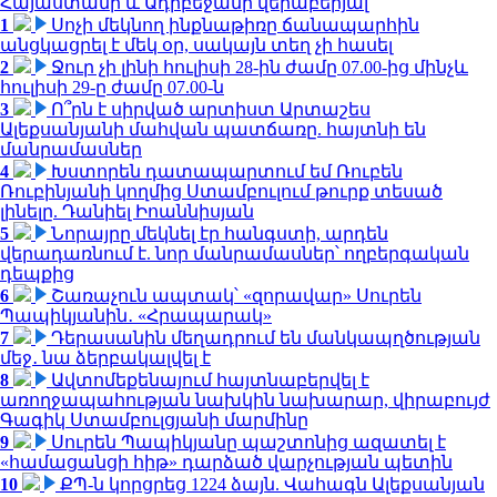
Հայաստանի և Ադրբեջանի վերաբերյալ
1
Սոչի մեկնող ինքնաթիռը ճանապարհին
անցկացրել է մեկ օր, սակայն տեղ չի հասել
2
Ջուր չի լինի հուլիսի 28-ին ժամը 07.00-ից մինչև
հուլիսի 29-ը ժամը 07.00-ն
3
Ո՞րն է սիրված արտիստ Արտաշես
Ալեքսանյանի մահվան պատճառը. հայտնի են
մանրամասներ
4
Խստորեն դատապարտում եմ Ռուբեն
Ռուբինյանի կողմից Ստամբուլում թուրք տեսած
լինելը. Դանիել Իոաննիսյան
5
Նորայրը մեկնել էր հանգստի, արդեն
վերադառնում է. նոր մանրամասներ՝ ողբերգական
դեպքից
6
Շառաչուն ապտակ՝ «զորավար» Սուրեն
Պապիկյանին․ «Հրապարակ»
7
Դերասանին մեղադրում են մանկապղծության
մեջ․ նա ձերբակալվել է
8
Ավտոմեքենայում հայտնաբերվել է
առողջապահության նախկին նախարար, վիրաբույժ
Գագիկ Ստամբուլցյանի մարմինը
9
Սուրեն Պապիկյանը պաշտոնից ազատել է
«համացանցի հիթ» դարձած վարչության պետին
10
ՔՊ-ն կորցրեց 1224 ձայն. Վահագն Ալեքսանյան