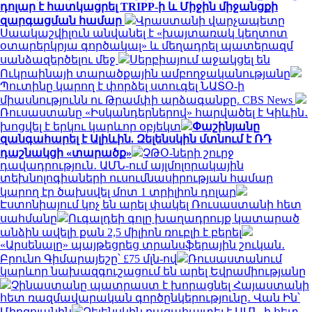
դոլար է հատկացրել TRIPP-ի և Միջին միջանցքի
զարգացման համար
Վրաստանի վարչապետը
Սաակաշվիլուն անվանել է «խայտառակ կեղտոտ
օտարերկրյա գործակալ» և մեղադրել պատերազմ
սանձազերծելու մեջ
Սերբիայում աջակցել են
Ուկրաինայի տարածքային ամբողջականությանը
Պուտինը կարող է փորձել ստուգել ՆԱՏՕ-ի
միասնությունն ու Թրամփի արձագանքը. CBS News
Ռուսաստանը «Իսկանդերներով» հարվածել է Կիևին․
խոցվել է երկու կարևոր օբյեկտ
Փաշինյանը
զանգահարել է Ալիևին. Զելենսկին մտնում է ՌԴ
դաշնակցի «տարածք»
ՉԹՕ-ների շուրջ
դավադրություն․ ԱՄՆ-ում այլմոլորակային
տեխնոլոգիաների ուսումնասիրության համար
կարող էր ծախսվել մոտ 1 տրիլիոն դոլար
Էստոնիայում կոչ են արել փակել Ռուսաստանի հետ
սահմանը
Ուգալդեի գոլը խաղադրույք կատարած
անձին ավելի քան 2,5 միլիոն ռուբլի է բերել
«Արսենալը» պայթեցրեց տրանսֆերային շուկան․
Բրունո Գիմարայեշը՝ £75 մլն-ով
Ռուսաստանում
կարևոր նախազգուշացում են արել Եվրամիությանը
Չինաստանը պատրաստ է խորացնել Հայաստանի
հետ ռազմավարական գործընկերությունը․ Վան Ին՝
Միրզոյանին
Զելենսկին բացահայտել է ԱՄՆ-ի հետ