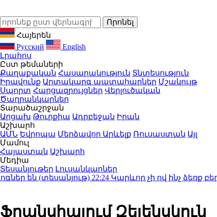
Հայերեն
Русский
English
Լրահոս
Ըստ թեմաների
Քաղաքական
Հասարակություն
Տնտեսություն
Իրավունք
Արտակարգ պատահարներ
Մշակույթ
Սպորտ
Հարցազրույցներ
Վերլուծական
Ծաղրանկարներ
Տարածաշրջան
Արցախ
Թուրքիա
Ադրբեջան
Իրան
Աշխարհ
ԱՄՆ
Եվրոպա
Մերձավոր Արևելք
Ռուսաստան
Այլ
Մամուլ
Հայաստան
Աշխարհ
Մեդիա
Տեսանյութեր
Լուսանկարներ
ր են (տեսանյութ)
22:24
Կարևոր չի ով ինչ ձեռք բեր
Ֆրանսիայում Զելենսկուն