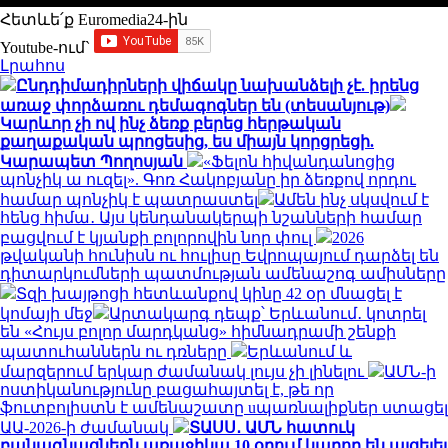
Հետևե՛ք Euromedia24-ին
Youtube-ում`
Լրահոս
Ընդդիմադիրների վիճակը նախանձելի չէ. իրենց
առաջ փորձառու դեմագոգներ են (տեսանյութ)
Կարևոր չի ով ինչ ձեռք բերեց հերթական
քաղաքական պրոցեսից, ես միայն կորցրեցի.
Կարապետ Պողոսյան
«Ֆելոն հիվանդանոցից
պոնչիկ ա ուզել». Գոռ Հակոբյանը իր ձեռքով որդու
համար պոնչիկ է պատրաստել
Ամեն ինչ սկսվում է
հենց հիմա․ Այս կենդանակերպի նշանների համար
բացվում է կյանքի բոլորովին նոր փուլ
2026
թվականի հունիսն ու հուլիսը Եվրոպայում դարձել են
դիտարկումների պատմության ամենաշոգ ամիսները
Տզի խայթոցի հետևանքով կինը 42 օր մնացել է
կոմայի մեջ
Արտակարգ դեպք՝ Երևանում․ կոտրել
են «Հույս բոլոր մարդկանց» հիմնադրամի շենքի
պատուհաններն ու դռները
Երևանում և
մարզերում երկար ժամանակ լույս չի լինելու
ԱՄՆ-ի
ոստիկանությունը բացահայտել է, թե որ
ֆուտբոլիստն է ամենաշատը uպառնալիքներ ստացել
ԱԱ-2026-ի ժամանակ
ՏԱՍՍ․ ԱՄՆ հատուկ
բանագնացներն առաջիկա 10 օրում կարող են այցելել