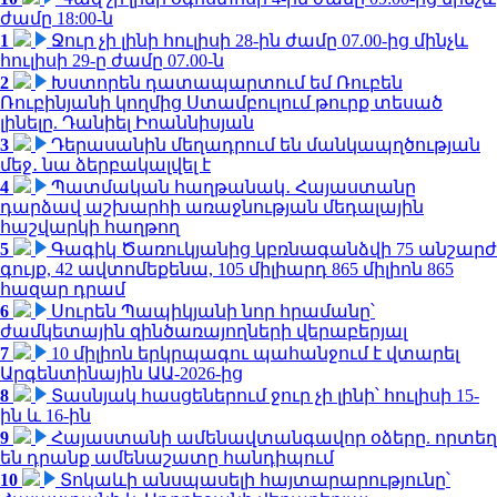
ժամը 18:00-ն
1
Ջուր չի լինի հուլիսի 28-ին ժամը 07.00-ից մինչև
հուլիսի 29-ը ժամը 07.00-ն
2
Խստորեն դատապարտում եմ Ռուբեն
Ռուբինյանի կողմից Ստամբուլում թուրք տեսած
լինելը. Դանիել Իոաննիսյան
3
Դերասանին մեղադրում են մանկապղծության
մեջ․ նա ձերբակալվել է
4
Պատմական հաղթանակ․ Հայաստանը
դարձավ աշխարհի առաջնության մեդալային
հաշվարկի հաղթող
5
Գագիկ Ծառուկյանից կբռնագանձվի 75 անշարժ
գույք, 42 ավտոմեքենա, 105 միլիարդ 865 միլիոն 865
հազար դրամ
6
Սուրեն Պապիկյանի նոր հրամանը՝
ժամկետային զինծառայողների վերաբերյալ
7
10 միլիոն երկրպագու պահանջում է վտարել
Արգենտինային ԱԱ-2026-ից
8
Տասնյակ հասցեներում ջուր չի լինի՝ հուլիսի 15-
ին և 16-ին
9
Հայաստանի ամենավտանգավոր օձերը. որտեղ
են դրանք ամենաշատը հանդիպում
10
Տոկաևի անսպասելի հայտարարությունը՝