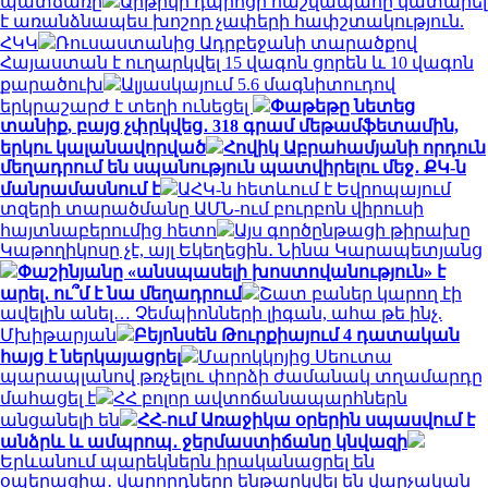
պատճառը
Արթիկի դպրոցի հաշվապահը կատարել
է առանձնապես խոշոր չափերի հափշտակություն.
ՀԿԿ
Ռուսաստանից Ադրբեջանի տարածքով
Հայաստան է ուղարկվել 15 վագոն ցորեն և 10 վագոն
քարածուխ
Ալյասկայում 5.6 մագնիտուդով
երկրաշարժ է տեղի ունեցել
Փաթեթը նետեց
տանիք, բայց չփրկվեց․ 318 գրամ մեթամֆետամին,
երկու կալանավորված
Հովիկ Աբրահամյանի որդուն
մեղադրում են սպանություն պատվիրելու մեջ․ ՔԿ-ն
մանրամասնում է
ԱՀԿ-ն հետևում է Եվրոպայում
տզերի տարածմանը ԱՄՆ-ում բուրբոն վիրուսի
հայտնաբերումից հետո
Այս գործընթացի թիրախը
Կաթողիկոսը չէ, այլ Եկեղեցին․ Նինա Կարապետյանց
Փաշինյանը «անսպասելի խոստովանություն» է
արել․ ու՞մ է նա մեղադրում
Շատ բաներ կարող էի
ավելին անել… Չեմպիոնների լիգան, ահա թե ինչ.
Մխիթարյան
Բեյոնսեն Թուրքիայում 4 դատական
հայց է ներկայացրել
Մարոկկոյից Սեուտա
պարապլանով թռչելու փորձի ժամանակ տղամարդը
մահացել է
ՀՀ բոլոր ավտոճանապարհներն
անցանելի են
ՀՀ-ում Առաջիկա օրերին սպասվում է
անձրև և ամպրոպ․ ջերմաստիճանը կնվազի
Երևանում պարեկներն իրականացրել են
օպերացիա․ վարորդները ենթարկվել են վարչական