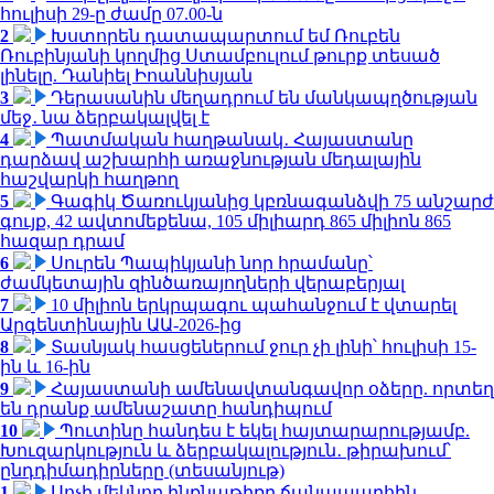
հուլիսի 29-ը ժամը 07.00-ն
2
Խստորեն դատապարտում եմ Ռուբեն
Ռուբինյանի կողմից Ստամբուլում թուրք տեսած
լինելը. Դանիել Իոաննիսյան
3
Դերասանին մեղադրում են մանկապղծության
մեջ․ նա ձերբակալվել է
4
Պատմական հաղթանակ․ Հայաստանը
դարձավ աշխարհի առաջնության մեդալային
հաշվարկի հաղթող
5
Գագիկ Ծառուկյանից կբռնագանձվի 75 անշարժ
գույք, 42 ավտոմեքենա, 105 միլիարդ 865 միլիոն 865
հազար դրամ
6
Սուրեն Պապիկյանի նոր հրամանը՝
ժամկետային զինծառայողների վերաբերյալ
7
10 միլիոն երկրպագու պահանջում է վտարել
Արգենտինային ԱԱ-2026-ից
8
Տասնյակ հասցեներում ջուր չի լինի՝ հուլիսի 15-
ին և 16-ին
9
Հայաստանի ամենավտանգավոր օձերը. որտեղ
են դրանք ամենաշատը հանդիպում
10
Պուտինը հանդես է եկել հայտարարությամբ.
Խուզարկություն և ձերբակալություն․ թիրախում՝
ընդդիմադիրները (տեսանյութ)
1
Սոչի մեկնող ինքնաթիռը ճանապարհին