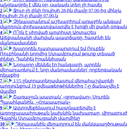
անցկացրել է մեկ օր, սակայն տեղ չի հասել
2
Ջուր չի լինի հուլիսի 28-ին ժամը 07.00-ից մինչև
հուլիսի 29-ը ժամը 07.00-ն
3
Չինաստանում աշխարհում առաջին անգամ
մարդուն փոխպատվաստվել է խոզի մի քանի օրգան
4
Ո՞րն է սիրված արտիստ Արտաշես
Ալեքսանյանի մահվան պատճառը. հայտնի են
մանրամասներ
5
Խստորեն դատապարտում եմ Ռուբեն
Ռուբինյանի կողմից Ստամբուլում թուրք տեսած
լինելը. Դանիել Իոաննիսյան
6
Նորայրը մեկնել էր հանգստի, արդեն
վերադառնում է. նոր մանրամասներ՝ ողբերգական
դեպքից
7
1/15 ընտրատեղամասում վերահաշվարկի
արդյունքում 19 քվեաթերթիկներից 7-ը ճանաչվել է
վավեր
8
Շառաչուն ապտակ՝ «զորավար» Սուրեն
Պապիկյանին․ «Հրապարակ»
9
Ավտոմեքենայում հայտնաբերվել է
առողջապահության նախկին նախարար, վիրաբույժ
Գագիկ Ստամբուլցյանի մարմինը
10
Դերասանին մեղադրում են մանկապղծության