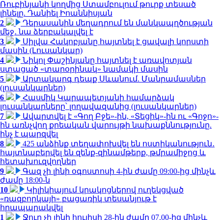
Ռուբինյանի կողմից Ստամբուլում թուրք տեսած
լինելը. Դանիել Իոաննիսյան
2
Դերասանին մեղադրում են մանկապղծության
մեջ․ նա ձերբակալվել է
3
Սիլվա Հակոբյանը հայտնել է ցավալի կորստի
մասին (Լուսանկար)
4
Նիկոլ Փաշինյանը հայտնել է առավոտյան
ստացած «տարօրինակ» նամակի մասին
5
Արտակարգ դեպք Սևանում. Մանրամասներ
(լուսանկարներ)
6
Հասմիկ Կարապետյանի համարձակ
լուսանկարները՝ լողավազանից (լուսանկարներ)
7
Ավարտվել է «Գող Բջե»-ին, «Տեցիկ»-ին ու «Գոջո»-
ին առնչվող քրեական վարույթի նախաքննությունը.
ինչ է պարզվել
8
425 անձինք տեղափոխվել են ոստիկանություն․
հայտնաբերվել են զենք-զինամթերք, թմրամիջոց և
հետախուզվողներ
9
Գազ չի լինի օգոստոսի 4-ին ժամը 09:00-ից մինչև
ժամը 18:00-ն
10
Կիլիկիայում կրակոցներով ուղեկցված
«ռազբորկայի» բացառիկ տեսանյութ է
հրապարակվել
1
Ջուր չի լինի հուլիսի 28-ին ժամը 07.00-ից մինչև