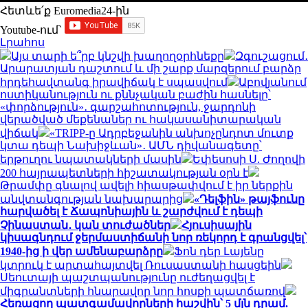
Հետևե՛ք Euromedia24-ին
Youtube-ում`
Լրահոս
Այս տարի ե՞րբ կնշվի խաղողօրհնեքը
Զգուշացում․
Արարատյան դաշտում և մի շարք մարզերում բարձր
հրդեհավտանգ իրավիճակ է սպասվում
Աբովյանում
ոստիկանություն ու քննչական բաժին հասնելը՝
«փորձություն»․ գարշահոտություն, ջարդոնի
վերածված մեքենաներ ու հակասանիտարական
վիճակ
«TRIPP-ը Ադրբեջանին անխոչընդոտ մուտք
կտա դեպի Նախիջևան»․ ԱՄՆ դիվանագետը՝
երթուղու նպատակների մասին
Եփեսոսի Ս. Ժողովի
200 հայրապետների հիշատակության օրն է
Թրամփը գնալով ավելի հիասթափվում է իր ներքին
անվտանգության նախարարից
«Դելֆին» թայֆունը
հարվածել է Ճապոնիային և շարժվում է դեպի
Չինաստան․ կան տուժածներ
Հյուսիսային
կիսագնդում ջերմաստիճանի նոր ռեկորդ է գրանցվել՝
1940-ից ի վեր ամենաբարձրը
Ֆոն դեր Լայենը
կտրուկ է արտահայտվել Ռուսաստանի հասցեին
Սեուտայի ​​պաշտպանությունը ուժեղացվել է
միգրանտների հնարավոր նոր հոսքի պատճառով
Հեռացող պատգամավորների հաշվին՝ 5 մլն դրամ.