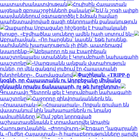
պատասխանատվության
Հուլիսին Հայաստան
այցելած զբոսաշրջիկների քանակը
ԵՄ-ն շոգի ալիքի
պայմաններում օգտագործել է ձմռան համար
պահեստավորված գազի ռեկորդային քանակություն
Զաքարիա Սրբազանը հիշեցրել է Իսահակյանի
խոսքը․ «Էջմիածնա սյուները ամեն հայի սրտում են»
Աբրահամյան․ «Որ հարցնես՝ կասեն՝ եթե խոսենք,
սահմանին խաղաղություն չի լինի, պատերազմ
կսադրենք»
Աբելարդո դե լա Էսպրիելան
պաշտոնապես ստանձնել է Կոլումբիայի նախագահի
պաշտոնը
«Սարգսյանն այնքան վստահություն
ուներ, որ մեկ զանգով լուծում էր Հայաստանի
խնդիրները»․ Շարմազանով
Փաշինյան․ «TRIPP-ը
կօգնի, որ Հայաստանն ու Ադրբեջանը միմյանց
ընկալեն որպես ճանապարհ, ոչ թե խոչընդոտ»
Գուստավո Պետրոն լքել է Կոլումբիայի նախագահի
պաշտոնը
Հաջորդը զինվորականներն են․
«Հրապարակ»
«Հրապարակ». Որքան գումար են
վաստակում կին նախարարներն ու նրանց
ամուսինները
Ում շքեղ նորոգված
աշխատասենյակն է տրամադրվել Արայիկ
Հարությունյանին. «Ժողովուրդ»
Էդգար Ղազարյանի
և «Ուժեղ Հայաստան»-ի հարաբերությունները լարվել