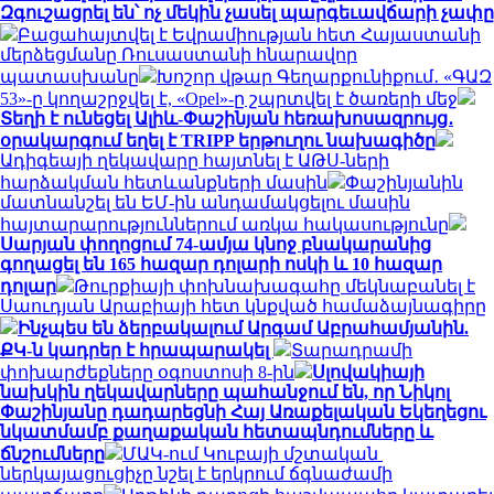
Զգուշացրել են՝ ոչ մեկին չասել պարգեւավճարի չափը
Բացահայտվել է Եվրամիության հետ Հայաստանի
մերձեցմանը Ռուսաստանի հնարավոր
պատասխանը
Խոշոր վթար Գեղարքունիքում․ «ԳԱԶ
53»-ը կողաշրջվել է, «Opel»-ը շպրտվել է ծառերի մեջ
Տեղի է ունեցել Ալիև-Փաշինյան հեռախոսազրույց․
օրակարգում եղել է TRIPP երթուղու նախագիծը
Ադիգեայի ղեկավարը հայտնել է ԱԹՍ-ների
հարձակման հետևանքների մասին
Փաշինյանին
մատնանշել են ԵՄ-ին անդամակցելու մասին
հայտարարություններում առկա հակասությունը
Սարյան փողոցում 74-ամյա կնոջ բնակարանից
գողացել են 165 հազար դոլարի ոսկի և 10 հազար
դոլար
Թուրքիայի փոխնախագահը մեկնաբանել է
Սաուդյան Արաբիայի հետ կնքված համաձայնագիրը
Ինչպես են ձերբակալում Արգամ Աբրահամյանին.
ՔԿ-ն կադրեր է հրապարակել
Տարադրամի
փոխարժեքները օգոստոսի 8-ին
Սլովակիայի
նախկին ղեկավարները պահանջում են, որ Նիկոլ
Փաշինյանը դադարեցնի Հայ Առաքելական Եկեղեցու
նկատմամբ քաղաքական հետապնդումները և
ճնշումները
ՄԱԿ-ում Կուբայի մշտական ​​
ներկայացուցիչը նշել է երկրում ճգնաժամի