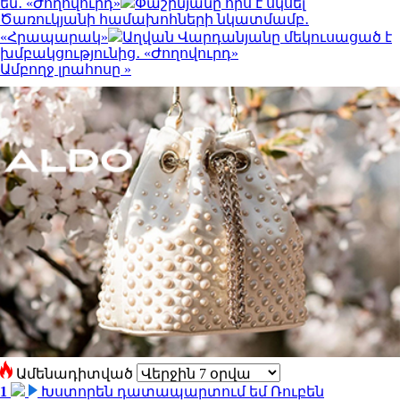
են․ «Ժողովուրդ»
Փաշինյանը որս է սկսել
Ծառուկյանի համախոհների նկատմամբ․
«Հրապարակ»
Աղվան Վարդանյանը մեկուսացած է
խմբակցությունից․ «Ժողովուրդ»
Ամբողջ լրահոսը »
Ամենադիտված
1
Խստորեն դատապարտում եմ Ռուբեն