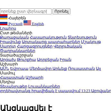
Հայերեն
Русский
English
Լրահոս
Ըստ թեմաների
Քաղաքական
Հասարակություն
Տնտեսություն
Իրավունք
Արտակարգ պատահարներ
Մշակույթ
Սպորտ
Հարցազրույցներ
Վերլուծական
Ծաղրանկարներ
Տարածաշրջան
Արցախ
Թուրքիա
Ադրբեջան
Իրան
Աշխարհ
ԱՄՆ
Եվրոպա
Մերձավոր Արևելք
Ռուսաստան
Այլ
Մամուլ
Հայաստան
Աշխարհ
Մեդիա
Տեսանյութեր
Լուսանկարներ
դեհավտանգ իրավիճակ է սպասվում
13:23
Աբովյանում 
Անցկացվել է