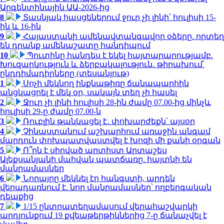
Արգենտինային ԱԱ-2026-ից
8
Տասնյակ հասցեներում ջուր չի լինի՝ հուլիսի 15-
ին և 16-ին
9
Հայաստանի ամենավտանգավոր օձերը. որտեղ
են դրանք ամենաշատը հանդիպում
10
Պուտինը հանդես է եկել հայտարարությամբ.
Խուզարկություն և ձերբակալություն․ թիրախում՝
ընդդիմադիրները (տեսանյութ)
1
Սոչի մեկնող ինքնաթիռը ճանապարհին
անցկացրել է մեկ օր, սակայն տեղ չի հասել
2
Ջուր չի լինի հուլիսի 28-ին ժամը 07.00-ից մինչև
հուլիսի 29-ը ժամը 07.00-ն
3
Ռուբլին թանկացել է․ փոխարժեքն՝ այսօր
4
Չինաստանում աշխարհում առաջին անգամ
մարդուն փոխպատվաստվել է խոզի մի քանի օրգան
5
Ո՞րն է սիրված արտիստ Արտաշես
Ալեքսանյանի մահվան պատճառը. հայտնի են
մանրամասներ
6
Նորայրը մեկնել էր հանգստի, արդեն
վերադառնում է. նոր մանրամասներ՝ ողբերգական
դեպքից
7
1/15 ընտրատեղամասում վերահաշվարկի
արդյունքում 19 քվեաթերթիկներից 7-ը ճանաչվել է