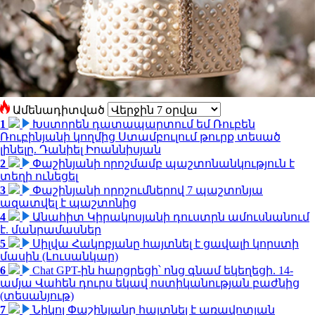
Ամենադիտված
1
Խստորեն դատապարտում եմ Ռուբեն
Ռուբինյանի կողմից Ստամբուլում թուրք տեսած
լինելը. Դանիել Իոաննիսյան
2
Փաշինյանի որոշմամբ պաշտոնանկություն է
տեղի ունեցել
3
Փաշինյանի որոշումներով 7 պաշտոնյա
ազատվել է պաշտոնից
4
Անահիտ Կիրակոսյանի դուստրն ամուսնանում
է. մանրամասներ
5
Սիլվա Հակոբյանը հայտնել է ցավալի կորստի
մասին (Լուսանկար)
6
Chat GPT-ին հարցրեցի՝ ոնց գնամ եկեղեցի. 14-
ամյա Վահեն դուրս եկավ ոստիկանության բաժնից
(տեսանյութ)
7
Նիկոլ Փաշինյանը հայտնել է առավոտյան