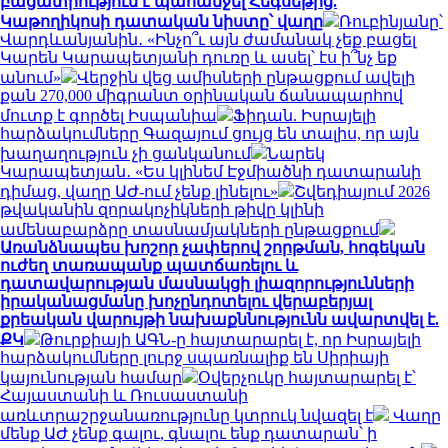
բացատրություն է պահանջել Հեգսեթից.
Կաթողիկոսի դատական նիստը՝ վաղը
Ռուբինյանը՝
Վարդևանյանին․ «Ինչո՞ւ այն ժամանակ չեք բացել
Կարեն Կարապետյանի դուռը և ասել՝ էս ի՞նչ եք
անում»
Վերջին վեց ամիսների ընթացքում ավելի
քան 270,000 միգրանտ օրինական ճանապարհով
մուտք է գործել Իսպանիա
Ֆիդան. Իսրայելի
հարձակումները Գազայում ցույց են տալիս, որ այն
խաղաղություն չի ցանկանում
Նարեկ
Կարապետյան․ «Ես կլինեմ Էջմիածնի դատարանի
դիմաց, վաղը ԱԺ-ում չենք լինելու»
Շվեդիայում 2026
թվականին զորակոչիկների թիվը կլինի
ամենաբարձրը տասնամյակների ընթացքում
Առանձնապես խոշոր չափերով շորթման, հոգեկան
ուժեղ տառապանք պատճառելու և
դատավարության մասնակցի լիազորությունների
իրականացմանը խոչընդոտելու վերաբերյալ
քրեական վարույթի նախաքննությունն ավարտվել է.
ՔԿ
Թուրքիայի ԱԳՆ-ը հայտարարել է, որ Իսրայելի
հարձակումները լուրջ սպառնալիք են Սիրիայի
կայունության համար
Օվերչուկը հայտարարել է՝
Հայաստանի և Ռուսաստանի
առևտրաշրջանառությունը կտրուկ նվազել է
Վաղը
մենք ԱԺ չենք գալու, գնալու ենք դատարան՝ ի