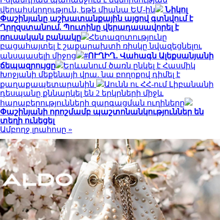
վերահսկողություն, եթե միանա ԵՄ-ին
Նիկոլ
Փաշինյանը աշխատանքային այցով գտնվում է
Ղրղզստանում. Պուտինը վերադասավորել է
ռուսական բանակը
Հետազոտությունը
բացահայտել է շաքարախտի ռիսկը նվազեցնելու
անսպասելի միջոց
#ՈՒՂԻՂ․ Վահագն Ալեքսանյանի
ճեպազրույցը
Երևանում ծառն ընկել է Հասմիկ
Խոջյանի մեքենայի վրա. նա բողոքով դիմել է
քաղաքապետարանին
Աունն ու ՀՀ-ում Լիբանանի
դեսպանը քննարկել են 2 երկրների միջև
հարաբերությունների զարգացման ուղիները
Փաշինյանի որոշմամբ պաշտոնանկություններ են
տեղի ունեցել
Ամբողջ լրահոսը »