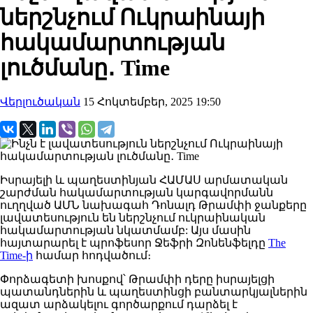
ներշնչում Ուկրաինայի
հակամարտության
լուծմանը․ Time
Վերլուծական
15 Հոկտեմբեր, 2025 19:50
Իսրայելի
և պաղեստինյան ՀԱՄԱՍ արմատական
շարժման հակամարտության
կարգավորմանն
ուղղված
ԱՄՆ նախագահ
Դոնալդ
Թրամփի
ջանքերը
լավատեսություն են ներշնչում ուկրաինական
հակամարտության նկատմամբ:
Այս մասին
հայտարարել է պրոֆեսոր Ջեֆրի Զոնենֆելդը
The
Time-ի
համար հոդվածում։
Փորձագետի
խոսքով
՝ Թրամփի
դերը
իսրայելցի
պատանդներին և պաղեստինցի բանտարկյալներին
ազատ
արձակելու գործարքում
դարձել
է