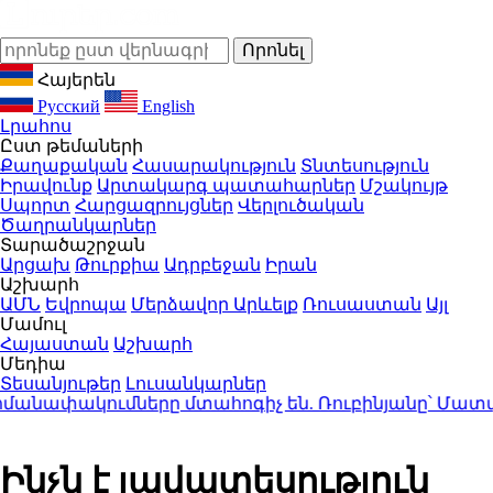
Հայերեն
Русский
English
Լրահոս
Ըստ թեմաների
Քաղաքական
Հասարակություն
Տնտեսություն
Իրավունք
Արտակարգ պատահարներ
Մշակույթ
Սպորտ
Հարցազրույցներ
Վերլուծական
Ծաղրանկարներ
Տարածաշրջան
Արցախ
Թուրքիա
Ադրբեջան
Իրան
Աշխարհ
ԱՄՆ
Եվրոպա
Մերձավոր Արևելք
Ռուսաստան
Այլ
Մամուլ
Հայաստան
Աշխարհ
Մեդիա
Տեսանյութեր
Լուսանկարներ
փակումները մտահոգիչ են. Ռուբինյանը՝ Մատվիեն
Ինչն է լավատեսություն