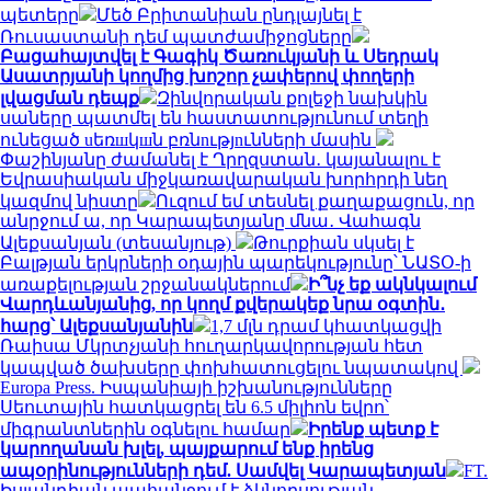
պետերը
Մեծ Բրիտանիան ընդլայնել է
Ռուսաստանի դեմ պատժամիջոցները
Բացահայտվել է Գագիկ Ծառուկյանի և Սեդրակ
Ասատրյանի կողմից խոշոր չափերով փողերի
լվացման դեպք
Զինվորական քոլեջի նախկին
սաները պատմել են հաստատությունում տեղի
ունեցած uեռшկшն բռնnւթյnւնների մասին
Փաշինյանը ժամանել է Ղրղզստան․ կայանալու է
Եվրասիական միջկառավարական խորհրդի նեղ
կազմով նիստը
Ուզում եմ տեսնել քաղաքացուն, որ
անրջում ա, որ Կարապետյանը մնա․ Վահագն
Ալեքսանյան (տեսանյութ)
Թուրքիան սկսել է
Բալթյան երկրների օդային պարեկությունը՝ ՆԱՏՕ-ի
առաքելության շրջանակներում
Ի՞նչ եք ակնկալում
Վարդևանյանից, որ կողմ քվերակեք նրա օգտին․
հարց՝ Ալեքսանյանին
1,7 մլն դրամ կհատկացվի
Ռաիսա Մկրտչյանի հուղարկավորության հետ
կապված ծախսերը փոխհատուցելու նպատակով
Europa Press. Իսպանիայի իշխանությունները
Սեուտային հատկացրել են 6.5 միլիոն եվրո՝
միգրանտներին օգնելու համար
Իրենք պետք է
կարողանան խլել, պայքարում ենք իրենց
ապօրինությունների դեմ. Սամվել Կարապետյան
FT.
Իսլանդիան պահանջում է ձկնորսության