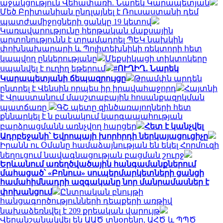
աջակցություն Վեհափառի. Նարեկ Կարապետյան
Մեծ Բրիտանիան ընդլայնել է Ռուսաստանի դեմ
պատժամիջոցների ցանկը 19 կետով
Կառավարությունը հերթական մաքսային
արտոնությունն է տրամադրել ՊԵԿ նախկին
փոխնախարարի և Պոլիտեխնիկի ռեկտորի հետ
կապվող ընկերությանը
Մեքսիկացի տիկտոկերը
սպանվել է ուղիղ եթերում
#ՈՒՂԻՂ․ Նարեկ
Կարապետյանի ճեպազրույցը
Թրամփն արդեն
ընտրել է Վենսին որպես իր իրավահաջորդ
Հայտնի
է Վրաստանում մասշտաբային հոսանքազրկման
պատճառը
ԳՇ պետը զինծառայողների հետ
քննարկել է ն բանակում կարգապահության
բարձրացմանն առնչվող հարցեր
Հետ է կանչվել
Ադրբեջանի՝ Եվրոպայի խորհրդի ներկայացուցիչը
Իրանն ու Օմանը համաձայնության են եկել Հորմուզի
նեղուցում նավագնացության բացման շուրջ
Երևանում առեղծվածային հանգամանքներում
մահացած՝ «Բոնուս» սուպերմարկետների ցանցի
համահիմնադրի ազգականը նոր մանրամասներ է
փոխանցում
Ընտրական բնույթի
հանցագործությունների դեպքերի առթիվ
նախաձեռնվել է 209 քրեական վարույթ
Վերանշանակվել են ԱԱԾ տնօրենը, ԱՀԾ և ՊՊԾ