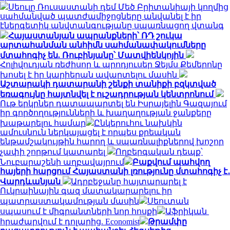
Սեուլը Ռուսաստանի դեմ Մեծ Բրիտանիայի կողմից
սահմանված պատժամիջոցները անվանել է իր
էներգետիկ անվտանգությանը սպառնացող վտանգ
Հայաստանյան ապրանքների՝ ՌԴ շուկա
արտահանման անհիմն սահմանափակումները
մտահոգիչ են. Ռուբինյանը՝ Մատվիենկոյին
Հոլիվուդյան ռեժիսոր և պրոդյուսեր Ջեյմս Քեմերոնը
խոսել է իր կարիերան ավարտելու մասին
Աշտարակի դատարանի շենքի տանիքի բզկտված
եռագույնը հայտնվել է ուշադրության կենտրոնում
Ութ երկրներ դատապարտել են Իսրայելին Գազայում
իր գործողությունների և խաղաղության ջանքերը
խաթարելու համար
Ընկերուհու նախկին
ամուսնուն ներկայացել է որպես քրեական
ենթամշակույթին հարող և սպառնալիքներով խոշոր
չափի շորթում կատարել
Ողբերգական դեպք՝
Նուբարաշենի աղբավայրում
Բաքվում պահվող
հայերի հարցում Հայաստանի լռությունը մտահոգիչ է․
Վարդևանյան
Ադրբեջանը հայտարարել է
Ուկրաինային գազ մատակարարելու իր
պատրաստակամության մասին
Սեուտան
սպասում է միգրանտների նոր հոսքի
Աֆրիկան ​​
հրաժարվում է դոլարից. Economist
Թրամփը