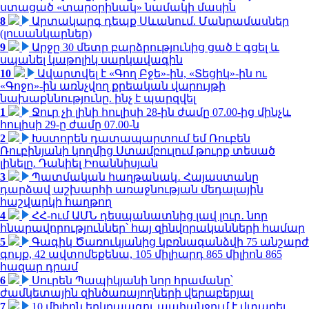
ստացած «տարօրինակ» նամակի մասին
8
Արտակարգ դեպք Սևանում. Մանրամասներ
(լուսանկարներ)
9
Արջը 30 մետր բարձրությունից ցած է գցել և
սպանել կաթոլիկ սարկավագին
10
Ավարտվել է «Գող Բջե»-ին, «Տեցիկ»-ին ու
«Գոջո»-ին առնչվող քրեական վարույթի
նախաքննությունը. ինչ է պարզվել
1
Ջուր չի լինի հուլիսի 28-ին ժամը 07.00-ից մինչև
հուլիսի 29-ը ժամը 07.00-ն
2
Խստորեն դատապարտում եմ Ռուբեն
Ռուբինյանի կողմից Ստամբուլում թուրք տեսած
լինելը. Դանիել Իոաննիսյան
3
Պատմական հաղթանակ․ Հայաստանը
դարձավ աշխարհի առաջնության մեդալային
հաշվարկի հաղթող
4
ՀՀ-ում ԱՄՆ դեսպանատնից լավ լուր․ նոր
հնարավորություններ՝ հայ զինվորականների համար
5
Գագիկ Ծառուկյանից կբռնագանձվի 75 անշարժ
գույք, 42 ավտոմեքենա, 105 միլիարդ 865 միլիոն 865
հազար դրամ
6
Սուրեն Պապիկյանի նոր հրամանը՝
ժամկետային զինծառայողների վերաբերյալ
7
10 միլիոն երկրպագու պահանջում է վտարել