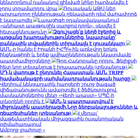
կենտրոնում դանակով զինված կինը հարձակվել է
չորս տղամարդու վրա
Ռուսական ԱԹՍ-ներ
արտադրող ընկերության ղեկավարի դեմ մահափորձ
է կատարվել
Լայպցիգի օդանավակայանում
«անհայտ պայթուցիկ սարքով դրոն». սկսվել է
հետաքննությունը
Զգուշացե՛ք կեղծ էջերից և
առցանց խարդախություններից, նպատակը՝
բանկային տվյալներին տիրանալն է (լուսանկար)
ԱՄՆ-ը հանել է Իրանի ԻՀՊԿ-ին առնչվող երկու
ինքնաթիռի և երեք ավիաընկերության նկատմամբ
պատժամիջոցները
Գոռ Հակոբյանը որդու՝ Ֆելիքսի
հետ նոր տեսանյութ է հրապարակել (տեսանյութ)
ՍԴ-ն վարույթ է ընդունել Հայաստան–ԱՄՆ TRIPP
համաձայնագրի սահմանադրականության հարցը
Վեդիում կենցաղային հարցերի շուրջ ծագած
վիճաբանությունն ավարտվել է ծեծկռտուքով.
մասնակիցներից մեկը «Վեդի պլաստ» ՍՊԸ-ի
տնօրենի որդին է
ԱՄՆ-ն պատրաստվում է
միջուկային պատերազմի.Նոր ձերբակալություններ և
ռեպրեսիաներ (տեսանյութ)
4 մեդալ՝
մաթեմատիկական միջազգային ուսանողական
օլիմպիադայում
Ամբողջ լրահոսը »