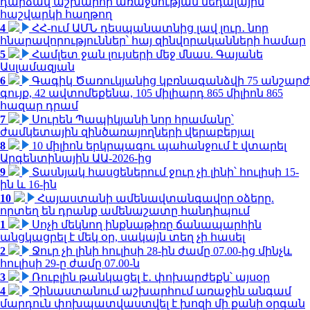
դարձավ աշխարհի առաջնության մեդալային
հաշվարկի հաղթող
4
ՀՀ-ում ԱՄՆ դեսպանատնից լավ լուր․ նոր
հնարավորություններ՝ հայ զինվորականների համար
5
Համլետ ջան լույսերի մեջ մնաս. Գայանե
Ասլամազյան
6
Գագիկ Ծառուկյանից կբռնագանձվի 75 անշարժ
գույք, 42 ավտոմեքենա, 105 միլիարդ 865 միլիոն 865
հազար դրամ
7
Սուրեն Պապիկյանի նոր հրամանը՝
ժամկետային զինծառայողների վերաբերյալ
8
10 միլիոն երկրպագու պահանջում է վտարել
Արգենտինային ԱԱ-2026-ից
9
Տասնյակ հասցեներում ջուր չի լինի՝ հուլիսի 15-
ին և 16-ին
10
Հայաստանի ամենավտանգավոր օձերը.
որտեղ են դրանք ամենաշատը հանդիպում
1
Սոչի մեկնող ինքնաթիռը ճանապարհին
անցկացրել է մեկ օր, սակայն տեղ չի հասել
2
Ջուր չի լինի հուլիսի 28-ին ժամը 07.00-ից մինչև
հուլիսի 29-ը ժամը 07.00-ն
3
Ռուբլին թանկացել է․ փոխարժեքն՝ այսօր
4
Չինաստանում աշխարհում առաջին անգամ
մարդուն փոխպատվաստվել է խոզի մի քանի օրգան