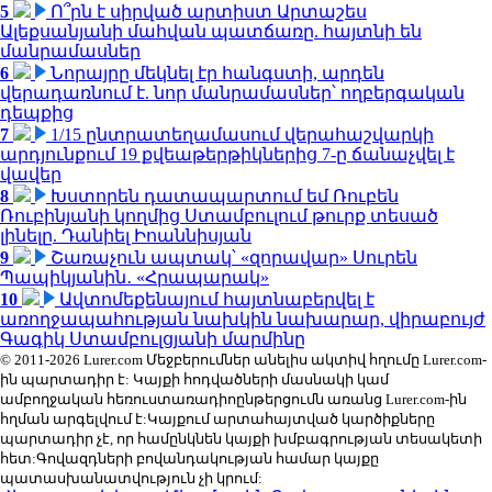
5
Ո՞րն է սիրված արտիստ Արտաշես
Ալեքսանյանի մահվան պատճառը. հայտնի են
մանրամասներ
6
Նորայրը մեկնել էր հանգստի, արդեն
վերադառնում է. նոր մանրամասներ՝ ողբերգական
դեպքից
7
1/15 ընտրատեղամասում վերահաշվարկի
արդյունքում 19 քվեաթերթիկներից 7-ը ճանաչվել է
վավեր
8
Խստորեն դատապարտում եմ Ռուբեն
Ռուբինյանի կողմից Ստամբուլում թուրք տեսած
լինելը. Դանիել Իոաննիսյան
9
Շառաչուն ապտակ՝ «զորավար» Սուրեն
Պապիկյանին․ «Հրապարակ»
10
Ավտոմեքենայում հայտնաբերվել է
առողջապահության նախկին նախարար, վիրաբույժ
Գագիկ Ստամբուլցյանի մարմինը
© 2011-2026 Lurer.com Մեջբերումներ անելիս ակտիվ հղումը Lurer.com-
ին պարտադիր է: Կայքի հոդվածների մասնակի կամ
ամբողջական հեռուստառադիոընթերցումն առանց Lurer.com-ին
հղման արգելվում է:Կայքում արտահայտված կարծիքները
պարտադիր չէ, որ համընկնեն կայքի խմբագրության տեսակետի
հետ:Գովազդների բովանդակության համար կայքը
պատասխանատվություն չի կրում: