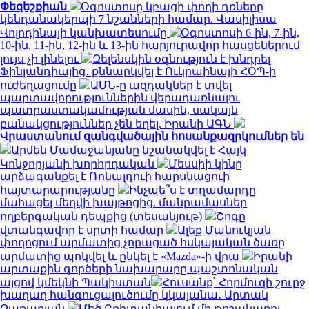
Փեզեշքիան
Օգոստոսը կբացի փողի դռները
կենդանակերպի 7 նշանների համար. Վասիլիսա
Վոլոդինայի կանխատեսումը
Օգոստոսի 6-ին, 7-ին,
10-ին, 11-ին, 12-ին և 13-ին հարյուրավոր հասցեներում
լույս չի լինելու
Զելենսկին օգնություն է խնդրել
Ֆինլանդիայից․ քննարկվել է Ուկրաինայի ՀՕՊ-ի
ուժեղացումը
ԱՄՆ-ը ազդակներ է տվել
պարտավորություններին վերադառնալու
պատրաստակամության մասին, սակայն
բանակցություններ չեն եղել. Իրանի ԱԳՆ
Վրաստանում զանգվածային հոսանքազրկումներ են
Արմեն Մամաջանյանը նշանակվել է Հայկ
Կոնջորյանի խորհրդական
Մեսսիի կինը
արձագանքել է Ռոնալդուի հարսնացուի
հայտարարությանը
Ինչպե՞ս է տղամարդը
մահացել մեղվի խայթոցից. մանրամասներ
ողբերգական դեպքից (տեսանյութ)
Շոգը
վտանգավոր է սրտի համար
Ալեք Մանուկյան
փողոցում արմատից չորացած հսկայական ծառը
արմատից պոկվել և ընկել է «Mazda»-ի վրա
Իրանի
արտաքին գործերի նախարարը պաշտոնական
այցով կմեկնի Պակիստան
Հուսանք՝ Հորմուզի շուրջ
խաղաղ հանգուցալուծումը կկայանա․ Արտակ
Զաքարյան
Մեծ Բրիտանիայում մի թոշակառու