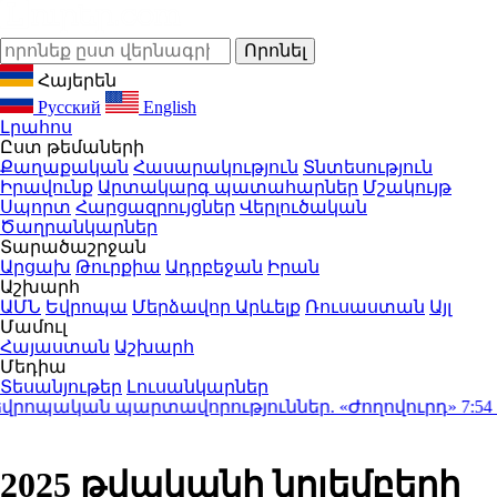
Հայերեն
Русский
English
Լրահոս
Ըստ թեմաների
Քաղաքական
Հասարակություն
Տնտեսություն
Իրավունք
Արտակարգ պատահարներ
Մշակույթ
Սպորտ
Հարցազրույցներ
Վերլուծական
Ծաղրանկարներ
Տարածաշրջան
Արցախ
Թուրքիա
Ադրբեջան
Իրան
Աշխարհ
ԱՄՆ
Եվրոպա
Մերձավոր Արևելք
Ռուսաստան
Այլ
Մամուլ
Հայաստան
Աշխարհ
Մեդիա
Տեսանյութեր
Լուսանկարներ
ոպական պարտավորություններ. «Ժողովուրդ»
7:54
Անհ
2025 թվականի նոյեմբերի