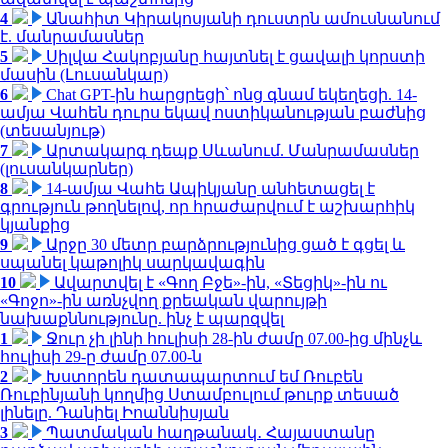
4
Անահիտ Կիրակոսյանի դուստրն ամուսնանում
է. մանրամասներ
5
Սիլվա Հակոբյանը հայտնել է ցավալի կորստի
մասին (Լուսանկար)
6
Chat GPT-ին հարցրեցի՝ ոնց գնամ եկեղեցի. 14-
ամյա Վահեն դուրս եկավ ոստիկանության բաժնից
(տեսանյութ)
7
Արտակարգ դեպք Սևանում. Մանրամասներ
(լուսանկարներ)
8
14-ամյա Վահե Ապիկյանը անհետացել է
գրություն թողնելով, որ հրաժարվում է աշխարհիկ
կյանքից
9
Արջը 30 մետր բարձրությունից ցած է գցել և
սպանել կաթոլիկ սարկավագին
10
Ավարտվել է «Գող Բջե»-ին, «Տեցիկ»-ին ու
«Գոջո»-ին առնչվող քրեական վարույթի
նախաքննությունը. ինչ է պարզվել
1
Ջուր չի լինի հուլիսի 28-ին ժամը 07.00-ից մինչև
հուլիսի 29-ը ժամը 07.00-ն
2
Խստորեն դատապարտում եմ Ռուբեն
Ռուբինյանի կողմից Ստամբուլում թուրք տեսած
լինելը. Դանիել Իոաննիսյան
3
Պատմական հաղթանակ․ Հայաստանը