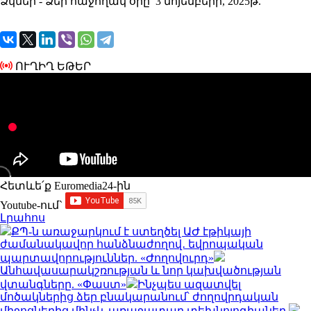
Ձկներ - Ձեր հաջողակ օրը՝ 3 նոյեմբերի, 2025թ.
ՈՒՂԻՂ ԵԹԵՐ
Հետևե՛ք Euromedia24-ին
Youtube-ում`
Լրահոս
ՔՊ-ն առաջարկում է ստեղծել ԱԺ էթիկայի
ժամանակավոր հանձնաժողով․ եվրոպական
պարտավորություններ. «Ժողովուրդ»
Անհավասարակշռության և նոր կախվածության
վտանգները. «Փաստ»
Ինչպես ազատվել
մոծակներից ձեր բնակարանում՝ ժողովրդական
միջոցներից մինչև առաջատար տեխնոլոգիաներ