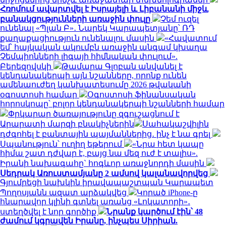
Հռոմում ավարտվել է Իսրայելի և Լիբանանի միջև
բանակցությունների առաջին փուլը
Չեմ ուզել
ունենալ «Պլան Բ»․ Նարեկ Կարապետյանը՝ ՌԴ
քաղաքացիություն ունենալու մասին
«Հավատում
եմ՝ հայկական ակումբն առաջին անգամ կխաղա
Չեմպիոնների լիգայի հիմնական փուլում».
Բերեզովսկի
Թամարա Գլոբան անվանել է
կենդանակերպի այն նշանները, որոնք ունեն
ամենաուժեղ կանխատեսումը 2026 թվականի
օգոստոսի համար
Օգոստոսի ֆինանսական
հորոսկոպը՝ բոլոր կենդանակերպի նշանների համար
Փրկարար ծառայությունը զգուշացնում է
Արարատի մարզի բնակիչներին
Սահակաշվիլին
դժգոհել է բանտային պայմաններից․ ինչ է նա գրել
Սպանություն՝ ուղիղ եթերում
«Նրա հետ կապը
հիմա շատ դժվար է, բայց նա մեզ ուժ է տալիս».
Իրանի նախագահը` հոգևոր առաջնորդի մասին
Սեդրակ Առուստամյանը 2 ամսով կալանավորվեց
Գյումրեցի նախկին իրավապաշտպան Կարապետ
Պողոսյանն ազատ արձակվեց
Կորած iPhone-ը
հնարավոր կլինի գտնել առանց «Լոկատորի»․
ստեղծվել է նոր գործիք
Նրանք կարծում էին՝ 48
ժամում կգրավեն Իրանը, ինչպես Սիրիան.