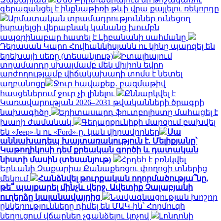
գերազանցել է ինքնաթիռի թևի վրա քայլելու ռեկորդը
Արմատական տրամադրություններ ունեցող
իսրայելցի վերաբնակ կանանց խումբն
ապօրինաբար հատել է Լիբանանի սահմանը
Դերասան Կարո Հովհաննիսյանն ու կինը պարզել են
երեխայի սեռը (տեսանյութ)
Իտալիայում
տղամարդը սխալմամբ մեկ միլիոն եվրո
արժողությամբ վիճակախաղի տոմս է նետել
աղբանոցը
Ջուր հավաքեք․ բազմաթիվ
հասցեներում ջուր չի լինելու
Քննարկվել է
Կառավարության 2026–2031 թվականների ծրագրի
նախագիծը
Երիտասարդ ֆուտբոլիստը մահացել է
խաղի ժամանակ
Գեղարքունիքի մարզում բախվել
են «Jeep»-ն ու «Ford»-ը. կան վիրավորներ
Սա
աննախադեպ խայտառակություն է. Մելիքյանը՝
Կաթողիկոսի դեմ քրեական գործի և դատական
նիստի մասին (տեսանյութ)
Հրդեհ է բռնկվել
Երևանի Զաքարիա Քանաքեռցու փողոցի տներից
մեկում
Հանձնվել թուրքական ողորմածությա՞նը,
թե՞ պայքարել մինչև վերջ. Ավետիք Չալաբյանի
ուղերձը կալանավայրից
Նավագնացության խոշոր
ընկերությունները դիմել են ՄԱԿ-ին՝ Հորմուզի
նեղուցում վճարներ չգանձելու կոչով
Լոնդոնի