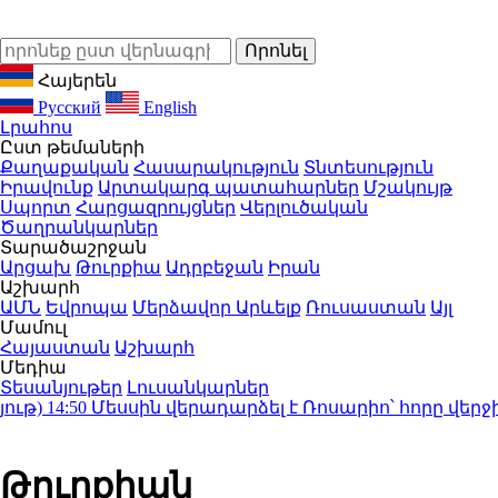
Հայերեն
Русский
English
Լրահոս
Ըստ թեմաների
Քաղաքական
Հասարակություն
Տնտեսություն
Իրավունք
Արտակարգ պատահարներ
Մշակույթ
Սպորտ
Հարցազրույցներ
Վերլուծական
Ծաղրանկարներ
Տարածաշրջան
Արցախ
Թուրքիա
Ադրբեջան
Իրան
Աշխարհ
ԱՄՆ
Եվրոպա
Մերձավոր Արևելք
Ռուսաստան
Այլ
Մամուլ
Հայաստան
Աշխարհ
Մեդիա
Տեսանյութեր
Լուսանկարներ
)
14:50
Մեսսին վերադարձել է Ռոսարիո՝ հորը վերջին 
Թուրքիան