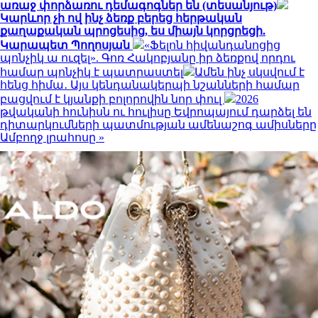
առաջ փորձառու դեմագոգներ են (տեսանյութ)
Կարևոր չի ով ինչ ձեռք բերեց հերթական
քաղաքական պրոցեսից, ես միայն կորցրեցի.
Կարապետ Պողոսյան
«Ֆելոն հիվանդանոցից
պոնչիկ ա ուզել». Գոռ Հակոբյանը իր ձեռքով որդու
համար պոնչիկ է պատրաստել
Ամեն ինչ սկսվում է
հենց հիմա․ Այս կենդանակերպի նշանների համար
բացվում է կյանքի բոլորովին նոր փուլ
2026
թվականի հունիսն ու հուլիսը Եվրոպայում դարձել են
դիտարկումների պատմության ամենաշոգ ամիսները
Ամբողջ լրահոսը »