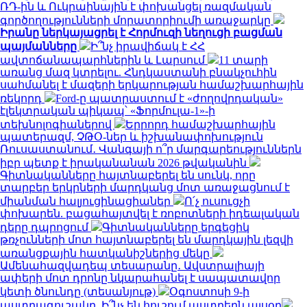
ՌԴ-ին և Ուկրաինային է փոխանցել ռազմական
գործողությունների մորատորիումի առաջարկը
Իրանը ներկայացրել է Հորմուզի նեղուցի բացման
պայմանները
Ի՞նչ իրավիճակ է ՀՀ
ավտոճանապարհներին և Լարսում
11 տարի
առանց մազ կտրելու. Հնդկաստանի բնակչուհին
սահմանել է մազերի երկարության համաշխարհային
ռեկորդ
Ford-ը պատրաստում է «ժողովրդական»
էլեկտրական պիկապ՝ «Ֆորմուլա-1»-ի
տեխնոլոգիաներով
Երրորդ համաշխարհային
պատերազմ, ՉԹՕ-ներ և իշխանափոխություն
Ռուսաստանում․ Վանգայի ո՞ր մարգարեություններն
իբր պետք է իրականանան 2026 թվականին
Գիտնականները հայտնաբերել են սունկ, որը
տարբեր երկրների մարդկանց մոտ առաջացնում է
միանման հալյուցինացիաներ
Ո՛չ ուսուցչի
փոխարեն. բացահայտվել է ռոբոտների իդեալական
դերը դպրոցում
Գիտնականները երգեցիկ
թռչունների մոտ հայտնաբերել են մարդկային լեզվի
առանցքային հատկանիշներից մեկը
Ամենահազվադեպ տեսարանը․ Ավստրալիայի
ափերի մոտ դրոնը նկարահանել է սապատավոր
կետի ծնունդը (տեսանյութ)
Օգոստոսի 9-ի
աստղագուշակը. Ի՞նչ են հուշում աստղերն այսօր