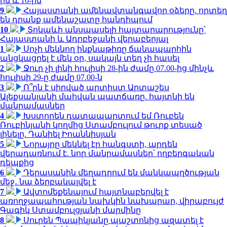
ին և 16-ին
9
Հայաստանի ամենավտանգավոր օձերը. որտեղ
են դրանք ամենաշատը հանդիպում
10
Տոկաևի անսպասելի հայտարարությունը՝
Հայաստանի և Ադրբեջանի վերաբերյալ
1
Սոչի մեկնող ինքնաթիռը ճանապարհին
անցկացրել է մեկ օր, սակայն տեղ չի հասել
2
Ջուր չի լինի հուլիսի 28-ին ժամը 07.00-ից մինչև
հուլիսի 29-ը ժամը 07.00-ն
3
Ո՞րն է սիրված արտիստ Արտաշես
Ալեքսանյանի մահվան պատճառը. հայտնի են
մանրամասներ
4
Խստորեն դատապարտում եմ Ռուբեն
Ռուբինյանի կողմից Ստամբուլում թուրք տեսած
լինելը. Դանիել Իոաննիսյան
5
Նորայրը մեկնել էր հանգստի, արդեն
վերադառնում է. նոր մանրամասներ՝ ողբերգական
դեպքից
6
Դերասանին մեղադրում են մանկապղծության
մեջ․ նա ձերբակալվել է
7
Ավտոմեքենայում հայտնաբերվել է
առողջապահության նախկին նախարար, վիրաբույժ
Գագիկ Ստամբուլցյանի մարմինը
8
Սուրեն Պապիկյանը պաշտոնից ազատել է