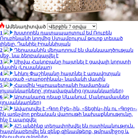
Ամենադիտված
1
Խստորեն դատապարտում եմ Ռուբեն
Ռուբինյանի կողմից Ստամբուլում թուրք տեսած
լինելը. Դանիել Իոաննիսյան
2
Դերասանին մեղադրում են մանկապղծության
մեջ․ նա ձերբակալվել է
3
Սիլվա Հակոբյանը հայտնել է ցավալի կորստի
մասին (Լուսանկար)
4
Նիկոլ Փաշինյանը հայտնել է առավոտյան
ստացած «տարօրինակ» նամակի մասին
5
Հասմիկ Կարապետյանի համարձակ
լուսանկարները՝ լողավազանից (լուսանկարներ)
6
Արտակարգ դեպք Սևանում. Մանրամասներ
(լուսանկարներ)
7
Ավարտվել է «Գող Բջե»-ին, «Տեցիկ»-ին ու «Գոջո»-
ին առնչվող քրեական վարույթի նախաքննությունը.
ինչ է պարզվել
8
425 անձինք տեղափոխվել են ոստիկանություն․
հայտնաբերվել են զենք-զինամթերք, թմրամիջոց և
հետախուզվողներ