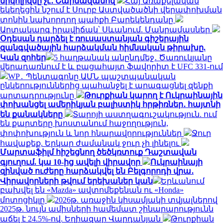
նիկոլիզմը չէ․ Շարմազանով
Հայ Առաքելական
եկեղեցին նշում է Սուրբ Աստվածածնի վերափոխման
տոնին նախորդող պահքի Բարեկենդանը
Արտակարգ իրավիճակ՝ Սևանում. Մանրամասներ
Օդեսան դարձել է ռուսաստանյան գիշերային
զանգվածային հարձակման հիմնական թիրախը.
Կան զոհեր
5 հաղթանակ անընդմեջ․ Ծառուկյանը
վերադառնում է և բացահայտ ֆավորիտ է UFC 331-ում
WP․ Պենտագոնը ԱՄՆ պաշտպանական
ընկերություններից պահանջել է արագացնել զենքի
արտադրությունը
Թուրքիան կարող է Ուկրաինային
փոխանցել ամերիկյան բալիստիկ հրթիռներ․ հայտնի
են քանակները
Տարոյի աստղագուշակություն. ում
են քարտերը խոստանում հաջողություն,
փոփոխություն և նոր հնարավորություններ
Ջուր
հավաքեք. Երկար ժամանակ ջուր չի լինելու
Մարտաֆիլմ հիշեցնող ծեծկռտուք Դաշտավան
գյուղում. կա 10-ից ավելի վիրավոր
Ուկրաինայի
զինված ուժերը հարձակվել են Բելգորոդի վրա․
Վիրավորների թվում երեխաներ կան
Երևանում
բախվել են «Mazda» ավտոմեքենան ու «Honda»
մոտոցիկլը
2026թ. առաջին կիսամյակի տվյալներով
2025թ. նույն ամիսների համեմատ շինարարությունն
աճել է 24.5%-ով. Եղիազար Վարդանյան
Թուրքիան