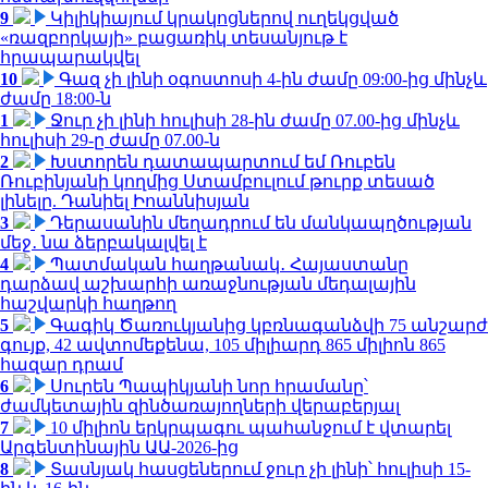
9
Կիլիկիայում կրակոցներով ուղեկցված
«ռազբորկայի» բացառիկ տեսանյութ է
հրապարակվել
10
Գազ չի լինի օգոստոսի 4-ին ժամը 09:00-ից մինչև
ժամը 18:00-ն
1
Ջուր չի լինի հուլիսի 28-ին ժամը 07.00-ից մինչև
հուլիսի 29-ը ժամը 07.00-ն
2
Խստորեն դատապարտում եմ Ռուբեն
Ռուբինյանի կողմից Ստամբուլում թուրք տեսած
լինելը. Դանիել Իոաննիսյան
3
Դերասանին մեղադրում են մանկապղծության
մեջ․ նա ձերբակալվել է
4
Պատմական հաղթանակ․ Հայաստանը
դարձավ աշխարհի առաջնության մեդալային
հաշվարկի հաղթող
5
Գագիկ Ծառուկյանից կբռնագանձվի 75 անշարժ
գույք, 42 ավտոմեքենա, 105 միլիարդ 865 միլիոն 865
հազար դրամ
6
Սուրեն Պապիկյանի նոր հրամանը՝
ժամկետային զինծառայողների վերաբերյալ
7
10 միլիոն երկրպագու պահանջում է վտարել
Արգենտինային ԱԱ-2026-ից
8
Տասնյակ հասցեներում ջուր չի լինի՝ հուլիսի 15-