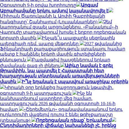
Օգոստոսի 9-ի օրվա խորհուրդը
Արգամ
Աբրահամյանը երկու ամսով կալանավորվել է
Միհրան Ծառուկյանի և Արփի Գաբրիելյանի
հանգիստը՝ Շանհայում (Լուսանկարներ)
Չեմ
կարողանում զսպել արցունքներս. «Բանակում»-ի
Վարուժը տաղավարում խոսել է եղբոր ողբերգական
կորստի մասին
Ինչպե՞ս պայքարել սեզոնային
ալերգիայի դեմ. պարզ մեթոդներ
2027 թվականից
Ֆինլանդիայի քաղաքացիություն ստանալու համար
պետք է հանձնել երկրի մասին գիտելիքների
քննություն
Բազմաթիվ հասցեներում երկար
ժամանակ գազ չի լինելու
Ալիևը նամակ է գրել
Թրամփին․ նա պատմել է Հայաստանի հետ
խաղաղության տնտեսական առավելությունների
մասին
Ի՞նչ եղանակ է սպասվում առաջիկա օրերին
Կիրակի օրը երկնքից հաջողություն կթափվի․
օգոստոսի 9-ի աստղագուշակ
Ինչ են
կանխատեսում աստղերը մեզ համար.
աստղագուշակ 2026 թվականի օգոստոսի 10-16-ի
համար
«Շերեմետևո» օդանավակայանում երկու
ուղևորուհի վազելով դուրս է եկել թռիչքադաշտ
(տեսանյութ)
Ողբերգական դեպք՝ Երևանում
Ընդդիմադիրների վիճակը նախանձելի չէ. իրենց