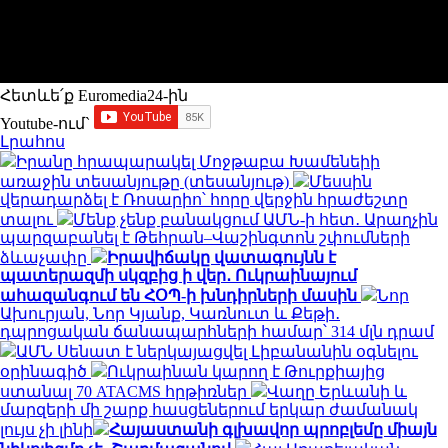
Հետևե՛ք Euromedia24-ին
Youtube-ում`
Լրահոս
Իրանը հրապարակել Մոջթաբա Խամենեիի
առաջին տեսանյութը (տեսանյութ)
Մեսսին
վերադարձել է Ռոսարիո՝ հորը վերջին հրաժեշտը
տալու
Մենք չենք բանակցում ԱՄՆ-ի հետ․ Արաղչին
պարզաբանել է Թեհրան–Վաշինգտոն շփումների
ձևաչափը
Իրավիճակը վատագույնն է
պատերազմի սկզբից ի վեր․ Ուկրաինայում
ահազանգում են ՀՕՊ-ի խնդիրների մասին
Նոր
Ախուրյան, Նոր Կյանք, Կառնուտ և Քեթի․
դպրոցական ճանապարհների համար՝ 314 մլն դրամ
ԱՄՆ Սենատ է ներկայացվել Լիբանանին օգնելու
օրինագիծ
Ուկրաինան կարող է Թուրքիայից
ստանալ 70 ATACMS հրթիռներ
Վաղը Երևանի և
մարզերի մի շարք հասցեներում երկար ժամանակ
լույս չի լինի
Հայաստանի գլխավոր պրոբլեմը միայն