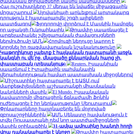
ժամանակ զոհվածների մասին մանրամասները
Հայ ուշուիստները 37 մեդալ են նվաճել միջազգային
մրցաշարում
Սլովակիայի արևելքում արտակարգ
դրություն է հայտարարվել շոգի ալիքների
պատճառով
Ֆյոդորովը փորձում է Մասկին համոզել,
որ աջակցի Ուկրաինային
Թրամփը սպառնացել է
արգելափակել շվեյցարական ժամացույցների
ներմուծումը ԱՄՆ
Հորմուզի նեղուցը կարող է
կորցնել իր ռազմավարական նշանակությունը
Կաթողիկոսը չպետք է հայկական դատարանի առջև
կանգնի ու վե՛րջ, մնացածը քննարկման հարց չի․
փաստաբան (տեսանյութ)
Reuters. Իսպանիան
սպառնում է Իտալիային սահմանային
վերահսկողության համար պատասխան միջոցներով
Միշուստինը հայտարարել է ԵԱՏՄ-ում
մարքեթփլեյսների աշխատանքի միասնական
կանոնների մասին
El Mundo. Իսպանական
նավատորմը միգրացիոն ճգնաժամի ֆոնին
ուժեղացրել է իր ներկայությունը Սեուտայում
Փրկարարները հայտնաբերել են մոլորված
զբոսաշրջիկներին
ԱՄՆ Սենատը հավանություն է
տվել Ռուսաստանի դեմ նոր պատժամիջոցների
մասին օրինագծին
31-ամյա ամուսինը խանդի հողի
վրա դանակահարել է կնոջը
Թրամփը հայտարարել