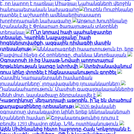
է, որ կարող է դառնալ Միացյալ Նահանգների վերջին
հանրապետական ​​նախագահը
Ռուբեն Ռուբինյանը
դարձել է աշխարհի ամենաերիտասարդ
խորհրդարանի նախագահը
Արթուր Խուդինյանը
նշանակվել է Փրկարար ծառայության տնօրենի
տեղակալ
Ո՞ւր կորավ հայի պահանջատեր
տեսակը․ Կարինե Նալչաջյանը՝ հայի
հոգեկերտվածքի, ազգային դիմագծի մասին
(տեսանյութ)
Աննկարագրելի հպարտություն էր, երբ
Բաքվում հնչեց ՀՀ օրհներգը․ Ժաննա Անդրեասյան
Օգոստոսի 10-ից Սայաթ-Նովայի պողոտայում
երթևեկության կարգը կփոխվի
Ստեփանավանում
ռուս կինը փորձել է ինքնասպանություն գործել
Հասմիկ Կարապետյանի համարձակ
լուսանկարները՝ լողավազանից (լուսանկարներ)
Դանակահարություն՝ Մասիսի գազալցակայաններից
մեկի մոտ. կասկածյալը ձերբակալվել է
Կաթողիկոսը՝ մեղադրյալի աթոռին․ ի՞նչ են մտածում
քաղաքացիները (տեսանյութ)
2026 թվականի
օգոստոսը վտանգավոր կլինի երեք կենդանակերպի
նշանների համար
Շրջանառությունից դուրս է
բերվել 1293 միավոր զենք․ ՆԳՆ ոստիկանություն
Ալեն Սիմոնյանից հետո հաջորդը Հայկ Կոնջորյանն է․