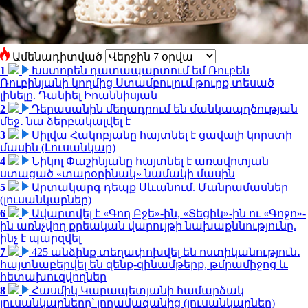
Ամենադիտված
1
Խստորեն դատապարտում եմ Ռուբեն
Ռուբինյանի կողմից Ստամբուլում թուրք տեսած
լինելը. Դանիել Իոաննիսյան
2
Դերասանին մեղադրում են մանկապղծության
մեջ․ նա ձերբակալվել է
3
Սիլվա Հակոբյանը հայտնել է ցավալի կորստի
մասին (Լուսանկար)
4
Նիկոլ Փաշինյանը հայտնել է առավոտյան
ստացած «տարօրինակ» նամակի մասին
5
Արտակարգ դեպք Սևանում. Մանրամասներ
(լուսանկարներ)
6
Ավարտվել է «Գող Բջե»-ին, «Տեցիկ»-ին ու «Գոջո»-
ին առնչվող քրեական վարույթի նախաքննությունը.
ինչ է պարզվել
7
425 անձինք տեղափոխվել են ոստիկանություն․
հայտնաբերվել են զենք-զինամթերք, թմրամիջոց և
հետախուզվողներ
8
Հասմիկ Կարապետյանի համարձակ
լուսանկարները՝ լողավազանից (լուսանկարներ)