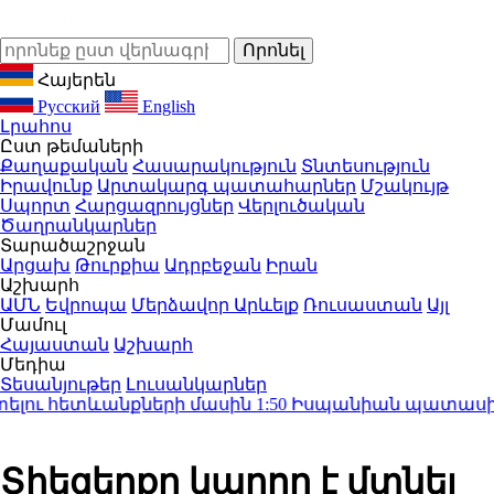
Հայերեն
Русский
English
Լրահոս
Ըստ թեմաների
Քաղաքական
Հասարակություն
Տնտեսություն
Իրավունք
Արտակարգ պատահարներ
Մշակույթ
Սպորտ
Հարցազրույցներ
Վերլուծական
Ծաղրանկարներ
Տարածաշրջան
Արցախ
Թուրքիա
Ադրբեջան
Իրան
Աշխարհ
ԱՄՆ
Եվրոպա
Մերձավոր Արևելք
Ռուսաստան
Այլ
Մամուլ
Հայաստան
Աշխարհ
Մեդիա
Տեսանյութեր
Լուսանկարներ
լու հետևանքների մասին
1:50
Իսպանիան պատասխան մի
Տիեզերքը կարող է մտնել