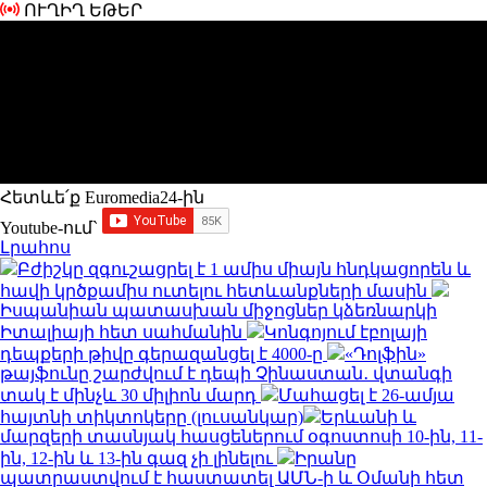
ՈՒՂԻՂ ԵԹԵՐ
Հետևե՛ք Euromedia24-ին
Youtube-ում`
Լրահոս
Բժիշկը զգուշացրել է 1 ամիս միայն հնդկացորեն և
հավի կրծքամիս ուտելու հետևանքների մասին
Իսպանիան պատասխան միջոցներ կձեռնարկի
Իտալիայի հետ սահմանին
Կոնգոյում էբոլայի
դեպքերի թիվը գերազանցել է 4000-ը
«Դոլֆին»
թայֆունը շարժվում է դեպի Չինաստան․ վտանգի
տակ է մինչև 30 միլիոն մարդ
Մահացել է 26-ամյա
հայտնի տիկտոկերը (լուսանկար)
Երևանի և
մարզերի տասնյակ հասցեներում օգոստոսի 10-ին, 11-
ին, 12-ին և 13-ին գազ չի լինելու
Իրանը
պատրաստվում է հաստատել ԱՄՆ-ի և Օմանի հետ