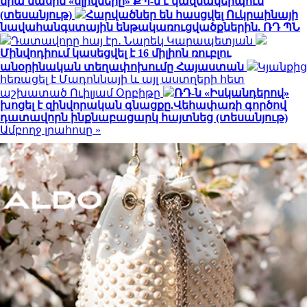
նրա մասին «սլիվները» ՔՊ-ն է կազմակերպում
(տեսանյութ)
Հարվածներ են հասցվել Ուկրաինայի
նավահանգստային ենթակառուցվածքներին. ՌԴ ՊՆ
Դատավորը հայ էր․ Նարեկ Կարապետյան
Մինվոդիում կասեցվել է 16 միլիոն ռուբլու
անօրինական տեղափոխումը Հայաստան
Կյանքից
հեռացել է Մադոննայի և այլ աստղերի հետ
աշխատած Ուիլյամ Օրբիթը
ՌԴ-ն «Իսկանդերով»
խոցել է զինվորական գնացքը.Վեհափառի գործով
դատավորն ինքնաբացարկ հայտնեց (տեսանյութ)
Ամբողջ լրահոսը »