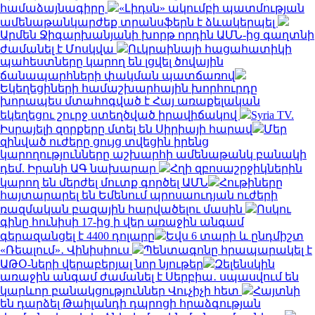
համաձայնագիրը
«Լիդսն» ակումբի պատմության
ամենաթանկարժեք տրանսֆերն է ձևակերպել
Արմեն Ջիգարխանյանի խորթ որդին ԱՄՆ-ից գաղտնի
ժամանել է Մոսկվա
Ուկրաինայի հացահատիկի
պահեստները կարող են լցվել ծովային
ճանապարհների փակման պատճառով
Եկեղեցիների համաշխարհային խորհուրդը
խորապես մտահոգված է Հայ առաքելական
եկեղեցու շուրջ ստեղծված իրավիճակով
Syria TV.
Իսրայելի զորքերը մտել են Սիրիայի հարավ
Մեր
զինված ուժերը ցույց տվեցին իրենց
կարողությունները աշխարհի ամենաթանկ բանակի
դեմ. Իրանի ԱԳ նախարար
Հղի զբոսաշրջիկներին
կարող են մերժել մուտք գործել ԱՄՆ
Հութիները
հայտարարել են Եմենում պրոսաուդյան ուժերի
ռազմական բազային հարվածելու մասին
Ոսկու
գինը հունիսի 17-ից ի վեր առաջին անգամ
գերազանցել է 4400 դոլարը
Եվս 6 տարի և ընդմիշտ
«Ռեալում»․ Վինիսիուս
Պենտագոնը հրապարակել է
ԱԹՕ-ների վերաբերյալ նոր նյութեր
Զելենսկին
առաջին անգամ ժամանել է Սերբիա․ սպասվում են
կարևոր բանակցություններ Վուչիչի հետ
Հայտնի
են դարձել Թաիլանդի դպրոցի հրաձգության