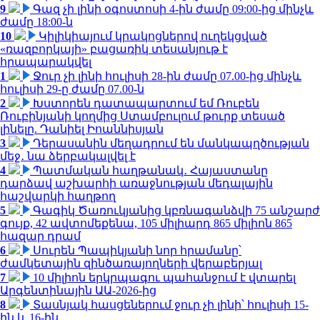
9
Գազ չի լինի օգոստոսի 4-ին ժամը 09:00-ից մինչև
ժամը 18:00-ն
10
Կիլիկիայում կրակոցներով ուղեկցված
«ռազբորկայի» բացառիկ տեսանյութ է
հրապարակվել
1
Ջուր չի լինի հուլիսի 28-ին ժամը 07.00-ից մինչև
հուլիսի 29-ը ժամը 07.00-ն
2
Խստորեն դատապարտում եմ Ռուբեն
Ռուբինյանի կողմից Ստամբուլում թուրք տեսած
լինելը. Դանիել Իոաննիսյան
3
Դերասանին մեղադրում են մանկապղծության
մեջ․ նա ձերբակալվել է
4
Պատմական հաղթանակ․ Հայաստանը
դարձավ աշխարհի առաջնության մեդալային
հաշվարկի հաղթող
5
Գագիկ Ծառուկյանից կբռնագանձվի 75 անշարժ
գույք, 42 ավտոմեքենա, 105 միլիարդ 865 միլիոն 865
հազար դրամ
6
Սուրեն Պապիկյանի նոր հրամանը՝
ժամկետային զինծառայողների վերաբերյալ
7
10 միլիոն երկրպագու պահանջում է վտարել
Արգենտինային ԱԱ-2026-ից
8
Տասնյակ հասցեներում ջուր չի լինի՝ հուլիսի 15-
ին և 16-ին