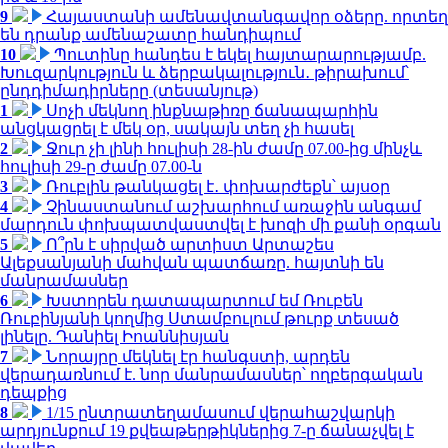
9
Հայաստանի ամենավտանգավոր օձերը. որտեղ
են դրանք ամենաշատը հանդիպում
10
Պուտինը հանդես է եկել հայտարարությամբ.
Խուզարկություն և ձերբակալություն․ թիրախում՝
ընդդիմադիրները (տեսանյութ)
1
Սոչի մեկնող ինքնաթիռը ճանապարհին
անցկացրել է մեկ օր, սակայն տեղ չի հասել
2
Ջուր չի լինի հուլիսի 28-ին ժամը 07.00-ից մինչև
հուլիսի 29-ը ժամը 07.00-ն
3
Ռուբլին թանկացել է․ փոխարժեքն՝ այսօր
4
Չինաստանում աշխարհում առաջին անգամ
մարդուն փոխպատվաստվել է խոզի մի քանի օրգան
5
Ո՞րն է սիրված արտիստ Արտաշես
Ալեքսանյանի մահվան պատճառը. հայտնի են
մանրամասներ
6
Խստորեն դատապարտում եմ Ռուբեն
Ռուբինյանի կողմից Ստամբուլում թուրք տեսած
լինելը. Դանիել Իոաննիսյան
7
Նորայրը մեկնել էր հանգստի, արդեն
վերադառնում է. նոր մանրամասներ՝ ողբերգական
դեպքից
8
1/15 ընտրատեղամասում վերահաշվարկի
արդյունքում 19 քվեաթերթիկներից 7-ը ճանաչվել է