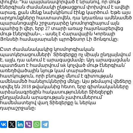
փուլին։ Դա պայմանավորված է նրանով, որ մութ
էներգիան ժամանակի ընթացքում փոխվում է ավելի
արագ, քան մենք նախկինում էինք կարծում։ Եթե այս
արդյունքները հաստատվեն, դա կդառնա ամենամեծ
պարանոցային շրջադարձը կոսմոլոգիայում այն
պահից ի վեր, երբ 27 տարի առաջ հայտնաբերվեց
մութ էներգիան», - ասել է Հարավային Կորեայի
Յոնսեի համալսարանի պրոֆեսոր Լի Յոնգուկը։
Ըստ ժամանակակից կոսմոլոգիական
պատկերացումների՝ Տիեզերքը ոչ միայն ընդլայնվում
է, այլև դա անում է արագացմամբ։ Այդ արագացման
պատճառ է համարվում tak կոչված մութ էներգիան՝
առեղծվածային նյութ կամ տարածության
հատկություն, որի բնույթը մնում է գիտության
ամենամեծ հանելուկներից մեկը։ Այս թեմայով վեճերը
սրվել են 2018 թվականից հետո, երբ գիտնականները
արձանագրեցին հակասություններ Տիեզերքի
ընդլայնման արագության չափումներում՝
համեմատելով վաղ Տիեզերքը և ներկա
դարաշրջանը։