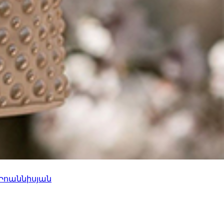
 Իոաննիսյան