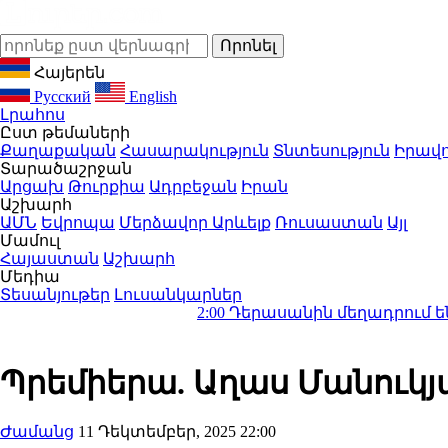
Հայերեն
Русский
English
Լրահոս
Ըստ թեմաների
Քաղաքական
Հասարակություն
Տնտեսություն
Իրավո
Տարածաշրջան
Արցախ
Թուրքիա
Ադրբեջան
Իրան
Աշխարհ
ԱՄՆ
Եվրոպա
Մերձավոր Արևելք
Ռուսաստան
Այլ
Մամուլ
Հայաստան
Աշխարհ
Մեդիա
Տեսանյութեր
Լուսանկարներ
2:00
Դերասանին մեղադրում են մանկապղծո
Պրեմիերա. Աղաս Մանուկյ
Ժամանց
11 Դեկտեմբեր, 2025 22:00