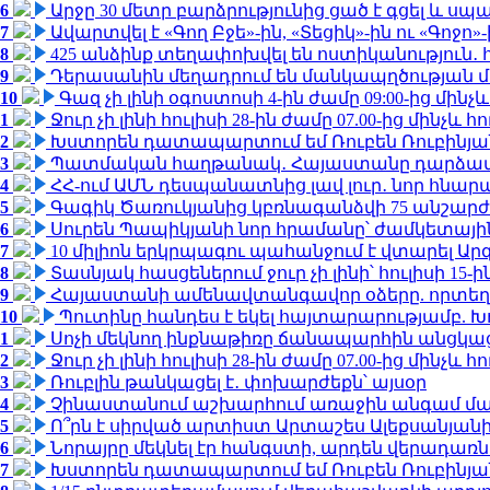
6
Արջը 30 մետր բարձրությունից ցած է գցել և ս
7
Ավարտվել է «Գող Բջե»-ին, «Տեցիկ»-ին ու «Գոջ
8
425 անձինք տեղափոխվել են ոստիկանություն․
9
Դերասանին մեղադրում են մանկապղծության մե
10
Գազ չի լինի օգոստոսի 4-ին ժամը 09:00-ից մինչև
1
Ջուր չի լինի հուլիսի 28-ին ժամը 07.00-ից մինչև հո
2
Խստորեն դատապարտում եմ Ռուբեն Ռուբինյանի
3
Պատմական հաղթանակ․ Հայաստանը դարձավ 
4
ՀՀ-ում ԱՄՆ դեսպանատնից լավ լուր․ նոր հնար
5
Գագիկ Ծառուկյանից կբռնագանձվի 75 անշարժ գո
6
Սուրեն Պապիկյանի նոր հրամանը՝ ժամկետային
7
10 միլիոն երկրպագու պահանջում է վտարել Արգ
8
Տասնյակ հասցեներում ջուր չի լինի՝ հուլիսի 15-ին
9
Հայաստանի ամենավտանգավոր օձերը. որտեղ
10
Պուտինը հանդես է եկել հայտարարությամբ. Խո
1
Սոչի մեկնող ինքնաթիռը ճանապարհին անցկացրե
2
Ջուր չի լինի հուլիսի 28-ին ժամը 07.00-ից մինչև հո
3
Ռուբլին թանկացել է․ փոխարժեքն՝ այսօր
4
Չինաստանում աշխարհում առաջին անգամ մա
5
Ո՞րն է սիրված արտիստ Արտաշես Ալեքսանյա
6
Նորայրը մեկնել էր հանգստի, արդեն վերադառն
7
Խստորեն դատապարտում եմ Ռուբեն Ռուբինյանի