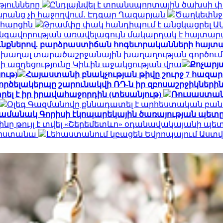
թյունները
Ընդլայնվել է տրանսպորտային ծախսի 
դա նրանց չի հաջողվում․ Էդգար Ղազարյան
Ծաղկեփնջեր
ն հարցին
Թրամփը փակ հանդիպում է անցկացրել Ա
գավորության առավելագույն մակարդակ է հայտար
ւնքներով. բարձրաստիճան հոգեւորականների հայտ
 խաղալ տարածաշրջանային խաղաղության գործում.
ի ազդեցությունը Կիևին աջակցության վրա
Քոչարյա
ութ)
Հայաստանի բնակչության թիվը շուրջ 7 հազար
ործելակերպը շարունակվի ՌԴ-ն իր զբոսաշրջիկների
ել է իր իրավահաջորդին (տեսանյութ)
Ռուսաստան
Օլեգ Գազմանովը քննադատել է արհեստական բան
ամանակ Գորիսի էկոպարեկային ծառայության պետը
ինը թույլ է տվել «Շերեմետևո» օդանավակայանի պ
հարստանա
Լեհաստանում կբացեն Եվրոպայում Աս