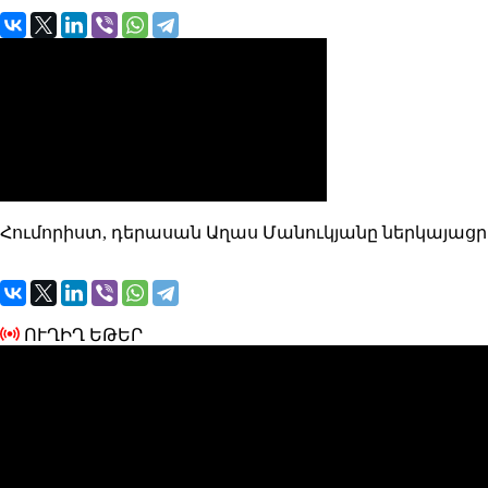
Հումորիստ, դերասան Աղաս Մանուկյանը ներկայացրե
ՈՒՂԻՂ ԵԹԵՐ