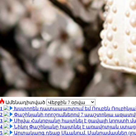
Ամենադիտված
1
Խստորեն դատապարտում եմ Ռուբեն Ռուբինյանի
2
Փաշինյանի որոշումներով 7 պաշտոնյա ազատվ
3
Սիլվա Հակոբյանը հայտնել է ցավալի կորստի մ
4
Նիկոլ Փաշինյանը հայտնել է առավոտյան ստ
5
Արտակարգ դեպք Սևանում. Մանրամասներ (լո