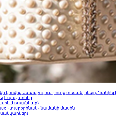
 կողմից Ստամբուլում թուրք տեսած լինելը. Դանիել
ել է պաշտոնից
ասին (Լուսանկար)
ացած «տարօրինակ» նամակի մասին
ւսանկարներ)