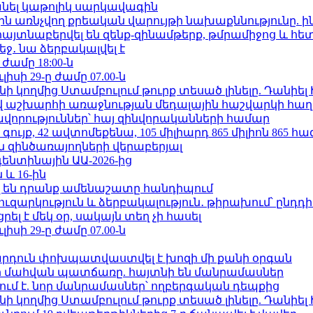
պանել կաթոլիկ սարկավագին
ո»-ին առնչվող քրեական վարույթի նախաքննությունը. ի
 հայտնաբերվել են զենք-զինամթերք, թմրամիջոց և հ
ջ․ նա ձերբակալվել է
 ժամը 18:00-ն
ւլիսի 29-ը ժամը 07.00-ն
 կողմից Ստամբուլում թուրք տեսած լինելը. Դանիել
աշխարհի առաջնության մեդալային հաշվարկի հաղ
ավորություններ՝ հայ զինվորականների համար
ւյք, 42 ավտոմեքենա, 105 միլիարդ 865 միլիոն 865 հ
 զինծառայողների վերաբերյալ
ենտինային ԱԱ-2026-ից
 և 16-ին
 են դրանք ամենաշատը հանդիպում
ւզարկություն և ձերբակալություն․ թիրախում՝ ընդդ
լ է մեկ օր, սակայն տեղ չի հասել
ւլիսի 29-ը ժամը 07.00-ն
րդուն փոխպատվաստվել է խոզի մի քանի օրգան
նի մահվան պատճառը. հայտնի են մանրամասներ
ում է. նոր մանրամասներ՝ ողբերգական դեպքից
 կողմից Ստամբուլում թուրք տեսած լինելը. Դանիել