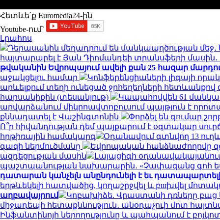
Հետևե՛ք Euromedia24-ին
Youtube-ում`
Լրահոս
Դերասանին մեղադրում են մանկապղծության մեջ․ 
հայտարարել է Յան Դիոմանդեի տրանսֆերի մասի
թվականին Եվրոպայում ավելի քան 25 հազար մարդու կյ
աջակցելու համար
Կոնֆերենցիաների լիգայի որակ
արևելքում տեղի ունեցած ջրհեղեղների հետևանքով զո
հարսանիքին (տեսանյութ)
Կապահովվեն 61 մանկ
արվարձանում միկրոավտոբուսում պայթյուն է որոտացել
քննադատել է Վաշինգտոնին
Փորձել են գումար շորթ
Ո՞ր հիվանդության դեմ պայքարում է օգտակար սուր
հրթիռային համակարգ
Օդանավում գտնվող 13 ուղև
գազի ներմուծմանը
Եվրոպական հանձնաժողովը զգո
ազդեցության մասին
Լայպցիգի օդանավակայանում 
պաշտպանության նախարարին․ «Չափազանց գոհ 
դատարան կանչելն անընդունելի է եւ դատապարտել
երթևեկելի հատվածից, կողաշրջվել և բшխվել մոտ
աղբավայրում
Կոբախիձե. Վրաստանի դռները բաց ե
միջադեպի հետաքննություն․ անօդաչուի մոտ հայտ
Ինֆանտինոյի ներողությունը և պահպանում է բոյկո