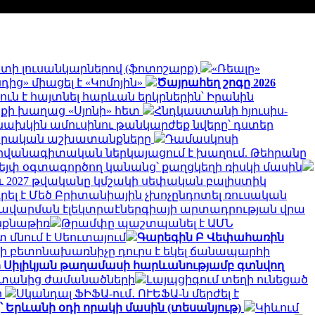
գստի լուսանկարներով (ֆոտոշարք)
«Ռեալը»
ից» միացել է «Կոմոյին»
Ծայրահեղ շոգը 2026
ուն է հայտնել հարևան երկրներին՝ Իրանին
ոքի խաղաց «Սյոնի» հետ
Հնդկաստանի հյուսիս-
նախկին ամուսինու թանկարժեք նվերը՝ դստեր
րարական աշխատանքները
Դամասկոսի
դիվանագիտական ներկայացում է խաղում. Թեհրանը
վեյփ օգտագործող կանանց՝ քաղցկեղի ռիսկի մասին
նչև 2027 թվականը կմշակի սեփական բալիստիկ
ել է Մեծ Բրիտանիային չխոչընդոտել ռուսական
 խավարման էլեկտրաէներգիայի արտադրության վրա
ինքնաթիռ
Թրամփը պաշտպանել է ԱՄՆ
 մնում է Սեուտայում
Գարեգին Բ Վեփահառին
ի բետոնախառնիչը դուրս է եկել ճանապարհի
ի Սիլիկյան թաղամասի հարևանությամբ գտնվող
սաստանից ժամանածների
Լայպցիգում տեղի ունեցած
ի
Սկանդալ ՖԻՖԱ-ում․ ՈՒԵՖԱ-ն մերժել է
՝ Երևանի օդի որակի մասին (տեսանյութ)
Կիևում