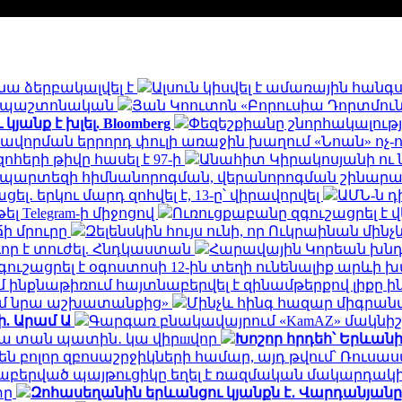
նա ձերբակալվել է
Ալսուն կիսվել է ամառային հան
ն․ պաշտոնական
Յան Կոուտոն «Բորուսիա Դորտմունդ
անք է խլել. Bloomberg
Փեզեշքիանը շնորհակալությ
ավորման երրորդ փուլի առաջին խաղում «Նոան» ոչ-
հերի թիվը հասել է 97-ի
Անահիտ Կիրակոսյանի ու 
ապարտեզի հիմնանորոգման, վերանորոգման շինա
․ երկու մարդ զոհվել է, 13-ը՝ վիրավորվել
ԱՄՆ-ն 
ել Telegram-ի միջոցով
Ուռուցքաբանը զգուշացրել է 
ճի մրուրը
Զելենսկին հույս ունի, որ Ուկրաինան մի
որ է տուժել. Հնդկաստան
Հարավային Կորեան խնդր
ւշացրել է օգոստոսի 12-ին տեղի ունենալիք արևի
ինքնաթիռում հայտնաբերվել է զինամթերքով լիքը 
եմ նրա աշխատանքից»
Մինչև հինգ հազար միգրանտ
ի. Արամ Ա
Գարգառ բնակավայրում «KamAZ» մակնիշ
ակա տան պատին․ կա վիրшվոր
Խոշոր հրդեհ՝ Երևան
ն բոլոր զբոսաշրջիկների համար, այդ թվում՝ Ռու
նաբերված պայթուցիկը եղել է ռազմական մակարդակ
տը
Զոհասեղանին երևանցու կյանքն է․ Վարդանյանը