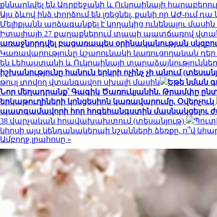
քննարկվել են Ադրբեջանի և Ուկրաինայի հարաբերու
Այս ձևով ինձ փորձում են լռեցնել, քանի որ ԱԺ-ում 
Մելիքյանն արձագանքել է կողակից ունենալու մասի
Իտալիայի 27 քաղաքներում տապի պատճառով վտան
առաջնորդվել բացառապես օրինականության սկզբո
Կառավարությունը կշարունակի կառուցողական դեր
են Լեհաստանի և Ուկրաինայի տարաձայնություններ
իշխանությունը հանուն երկրի ոչինչ չի անում (տեսանյ
թույլ տրվող վտանգավոր սխալի մասին
Եթե նման գ
Նոր մեղադրանք՝ Գագիկ Ծառուկյանին. Թրամփը ընտր
երկաթուղիների կոնցեսիոն կառավարումը. Օվերչուկ
պատգամավորի հոր հոգեհանգստին մասնակցելու ժ
38 վարչական իրավախախտում (տեսանյութ)
Պուտ
կհոսի այս կենդանակերպի նշանների ձեռքը. ո՞վ կ
Ամբողջ լրահոսը »