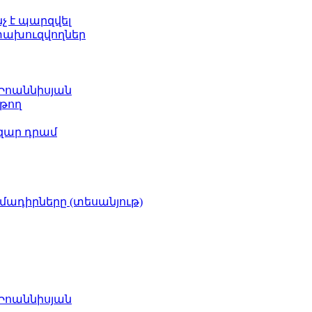
նչ է պարզվել
ետախուզվողներ
 Իոաննիսյան
թող
ազար դրամ
իմադիրները (տեսանյութ)
 Իոաննիսյան