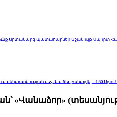
ւնք
Արտակարգ պատահարներ
Մշակույթ
Սպորտ
Հա
ւթյան մեջ․ նա ձերբակալվել է
1:50
Ալսուն կիսվել է
ան՝ «Վանաձոր» (տեսանյու