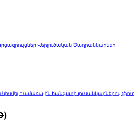
րցազրույցներ
Վերլուծական
Ծաղրանկարներ
 ամառային հանգստի լուսանկարներով (ֆոտոշարք)
1:40
թ)