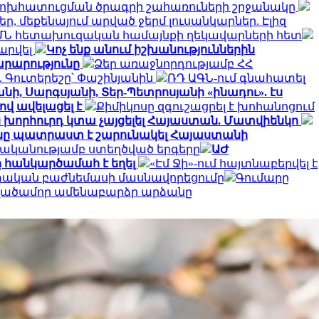
փոխհատուցման ծրագրի շահառուների շրջանակը
, մեքենայում արված ջերմ լուսանկարներ. Էլիզ
ՄՆ հետախուզական համայնքի ղեկավարների հետ
արվել
Կոչ ենք անում իշխանություններին
արարությունը
Ձեր առաջնորդությամբ ՀՀ
 Գուտերեշը՝ Փաշինյանին
ՌԴ ԱԳՆ-ում գնահատել
նի, Սարգսյանի, Տեր-Պետրոսյանի «ինադու». էս
ով ավելացել է
Քիմիկոսը զգուշացրել է խոհանոցում
ն խորհուրդ կտա չայցելել Հայաստան. Մատվիենկո
ը պատրաստ է շարունակել Հայաստանի
ականությամբ ստեղծված երգերը
ԱԺ
 հանկարծամահ է եղել
«Էմ Ջի»-ում հայտնաբերվել է
ետական բաժնեմասի մասնավորեցումը
Գումարը
տվածամոր ամենաբարձր արձանը