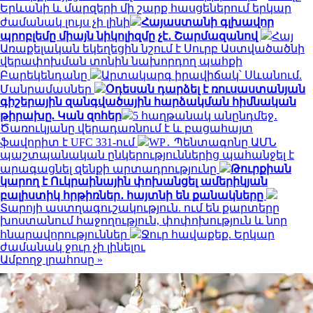
Երևանի և մարզերի մի շարք հասցեներում երկար
ժամանակ լույս չի լինի
Հայաստանի գլխավոր
պրոբլեմը միայն նիկոլիզմը չէ․ Շարմազանով
Հայ
Առաքելական եկեղեցին նշում է Սուրբ Աստվածածնի
վերափոխման տոնին նախորդող պահքի
Բարեկենդանը
Արտակարգ իրավիճակ՝ Սևանում.
Մանրամասներ
Օդեսան դարձել է ռուսաստանյան
գիշերային զանգվածային հարձակման հիմնական
թիրախը. Կան զոհեր
5 հաղթանակ անընդմեջ․
Ծառուկյանը վերադառնում է և բացահայտ
ֆավորիտ է UFC 331-ում
WP․ Պենտագոնը ԱՄՆ
պաշտպանական ընկերություններից պահանջել է
արագացնել զենքի արտադրությունը
Թուրքիան
կարող է Ուկրաինային փոխանցել ամերիկյան
բալիստիկ հրթիռներ․ հայտնի են քանակները
Տարոյի աստղագուշակություն. ում են քարտերը
խոստանում հաջողություն, փոփոխություն և նոր
հնարավորություններ
Ջուր հավաքեք. Երկար
ժամանակ ջուր չի լինելու
Ամբողջ լրահոսը »