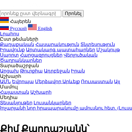
Հայերեն
Русский
English
Լրահոս
Ըստ թեմաների
Քաղաքական
Հասարակություն
Տնտեսություն
Իրավունք
Արտակարգ պատահարներ
Մշակույթ
Սպորտ
Հարցազրույցներ
Վերլուծական
Ծաղրանկարներ
Տարածաշրջան
Արցախ
Թուրքիա
Ադրբեջան
Իրան
Աշխարհ
ԱՄՆ
Եվրոպա
Մերձավոր Արևելք
Ռուսաստան
Այլ
Մամուլ
Հայաստան
Աշխարհ
Մեդիա
Տեսանյութեր
Լուսանկարներ
չարյանի նոր հրապարակումը ամուսնու հետ. (Լուսան
Քիմ Քարդաշյանն՝