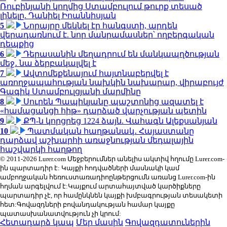
Ռուբինյանի կողմից Ստամբուլում թուրք տեսած
լինելը. Դանիել Իոաննիսյան
5
Նորայրը մեկնել էր հանգստի, արդեն
վերադառնում է. նոր մանրամասներ՝ ողբերգական
դեպքից
6
Դերասանին մեղադրում են մանկապղծության
մեջ․ նա ձերբակալվել է
7
Ավտոմեքենայում հայտնաբերվել է
առողջապահության նախկին նախարար, վիրաբույժ
Գագիկ Ստամբուլցյանի մարմինը
8
Սուրեն Պապիկյանը պաշտոնից ազատել է
«համացանցի հիթ» դարձած վարչության պետին
9
ՔՊ-ն կորցրեց 1224 ձայն. Վահագն Ալեքսանյան
10
Պատմական հաղթանակ․ Հայաստանը
դարձավ աշխարհի առաջնության մեդալային
հաշվարկի հաղթող
© 2011-2026 Lurer.com Մեջբերումներ անելիս ակտիվ հղումը Lurer.com-
ին պարտադիր է: Կայքի հոդվածների մասնակի կամ
ամբողջական հեռուստառադիոընթերցումն առանց Lurer.com-ին
հղման արգելվում է:Կայքում արտահայտված կարծիքները
պարտադիր չէ, որ համընկնեն կայքի խմբագրության տեսակետի
հետ:Գովազդների բովանդակության համար կայքը
պատասխանատվություն չի կրում:
Հետադարձ կապ
Մեր մասին
Գովազդատուներին