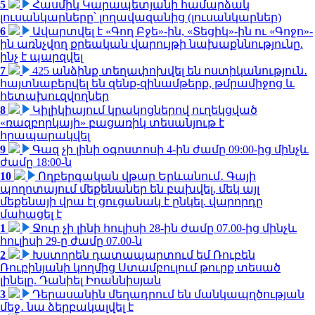
5
Հասմիկ Կարապետյանի համարձակ
լուսանկարները՝ լողավազանից (լուսանկարներ)
6
Ավարտվել է «Գող Բջե»-ին, «Տեցիկ»-ին ու «Գոջո»-
ին առնչվող քրեական վարույթի նախաքննությունը.
ինչ է պարզվել
7
425 անձինք տեղափոխվել են ոստիկանություն․
հայտնաբերվել են զենք-զինամթերք, թմրամիջոց և
հետախուզվողներ
8
Կիլիկիայում կրակոցներով ուղեկցված
«ռազբորկայի» բացառիկ տեսանյութ է
հրապարակվել
9
Գազ չի լինի օգոստոսի 4-ին ժամը 09:00-ից մինչև
ժամը 18:00-ն
10
Ողբերգական վթար Երևանում․ Գայի
պողոտայում մեքենաներ են բախվել, մեկ այլ
մեքենայի վրա էլ ցուցանակ է ընկել. վարորդը
մահացել է
1
Ջուր չի լինի հուլիսի 28-ին ժամը 07.00-ից մինչև
հուլիսի 29-ը ժամը 07.00-ն
2
Խստորեն դատապարտում եմ Ռուբեն
Ռուբինյանի կողմից Ստամբուլում թուրք տեսած
լինելը. Դանիել Իոաննիսյան
3
Դերասանին մեղադրում են մանկապղծության
մեջ․ նա ձերբակալվել է