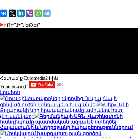
ՈՒՂԻՂ ԵԹԵՐ
Հետևե՛ք Euromedia24-ին
Youtube-ում`
Լրահոս
Ռուս զինծառայողների կողմից Ուկրաինայի
զինված ուժերի գնդապետ է սպանվել
«Սեր». Անի
Քոչարյանի նոր հրապարակումը ամուսնու հետ.
(Լուսանկար)
Գերմանիայի ԱԳՆ․ Վաշինգտոնի
հանդիպումը պատմական ազդակ է ստեղծել
Հայաստանի և Ադրբեջանի հարաբերություններում
Մոսկվայում խարդախության գործով