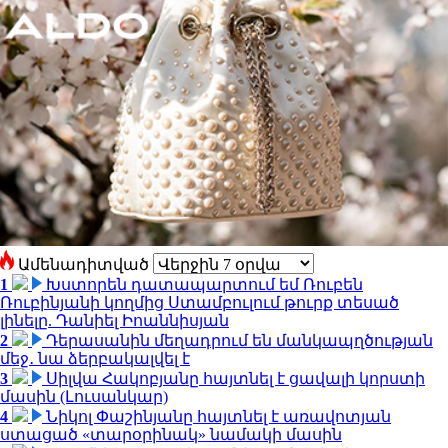
Ամենադիտված
1
Խստորեն դատապարտում եմ Ռուբեն
Ռուբինյանի կողմից Ստամբուլում թուրք տեսած
լինելը. Դանիել Իոաննիսյան
2
Դերասանին մեղադրում են մանկապղծության
մեջ․ նա ձերբակալվել է
3
Սիլվա Հակոբյանը հայտնել է ցավալի կորստի
մասին (Լուսանկար)
4
Նիկոլ Փաշինյանը հայտնել է առավոտյան
ստացած «տարօրինակ» նամակի մասին