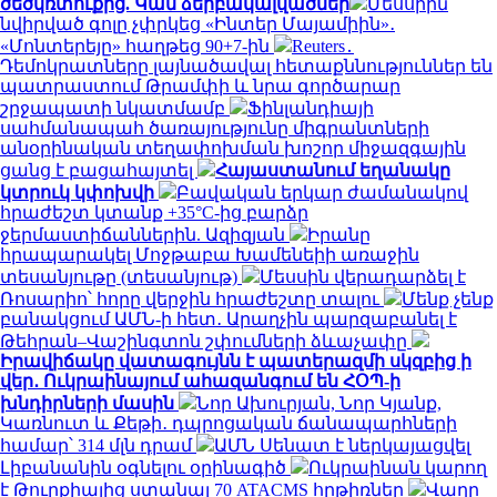
ծեծկռտուքից. Կան ձերբակալվածներ
Մեսսիին
նվիրված գոլը չփրկեց «Ինտեր Մայամիին»․
«Մոնտերեյը» հաղթեց 90+7-ին
Reuters․
Դեմոկրատները լայնածավալ հետաքննություններ են
պատրաստում Թրամփի և նրա գործարար
շրջապատի նկատմամբ
Ֆինլանդիայի
սահմանապահ ծառայությունը միգրանտների
անօրինական տեղափոխման խոշոր միջազգային
ցանց է բացահայտել
Հայաստանում եղանակը
կտրուկ կփոխվի
Բավական երկար ժամանակով
հրաժեշտ կտանք +35°C-ից բարձր
ջերմաստիճաններին. Ազիզյան
Իրանը
հրապարակել Մոջթաբա Խամենեիի առաջին
տեսանյութը (տեսանյութ)
Մեսսին վերադարձել է
Ռոսարիո՝ հորը վերջին հրաժեշտը տալու
Մենք չենք
բանակցում ԱՄՆ-ի հետ․ Արաղչին պարզաբանել է
Թեհրան–Վաշինգտոն շփումների ձևաչափը
Իրավիճակը վատագույնն է պատերազմի սկզբից ի
վեր․ Ուկրաինայում ահազանգում են ՀՕՊ-ի
խնդիրների մասին
Նոր Ախուրյան, Նոր Կյանք,
Կառնուտ և Քեթի․ դպրոցական ճանապարհների
համար՝ 314 մլն դրամ
ԱՄՆ Սենատ է ներկայացվել
Լիբանանին օգնելու օրինագիծ
Ուկրաինան կարող
է Թուրքիայից ստանալ 70 ATACMS հրթիռներ
Վաղը