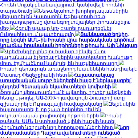
Հրդեհ Սոլակ բնակավայրում․ կանխվել է հրդեհի
տարածումը
Նեթանյահուի խորհրդականներին
մեղադրել են Կատարին՝ Եգիպտոսի հետ
խաղաղությունը վտանգող տվյալներ փոխանցելու
մեջ
Հռոմի պապը կոչ է արել դադարեցնել
Ուկրաինայում պատերազմը
Ցանկացած երկիր,
որը կօգնի ԱՄՆ-ին Իրանի վրա հարձակման գործում,
կդառնա իրանական հրթիռների թիրախ. Ալի Նիկզադ
Վրեժխնդիր լինելու համար զինվել են ու
դարանակալել եղբայրներին պատկանող խանութի
մոտ. Էջմիածնում կանխել են հաշվեհարդարը
Իրանի գերագույն առաջնորդ Խամենեին հանդիպել է
Մասուդ Փեզեշքիանի հետ
Հայաստանյայց
առաքելական սուրբ եկեղեցին հայց է ներկայացրել՝
ընդդեմ Պետական եկամուտների կոմիտեի
Ֆորլանը վերադառնում է այնտեղ, որտեղ անջնջելի
հետք է թողել․ ԱԱ-2010-ի լավագույն ֆուտբոլիստը
գլխավորել է Ուրուգվայի հավաքականը
Զելենսկին
հայտարարել է, որ շատ երկրներ դեմ են
ուկրաինական բալիստիկ հրթիռներին
Իրանի
բանակ․ ԱՄՆ-ն ստիպված կլինի հաշվի նստել
Հորմուզի նեղուցի նոր իրողությունների հետ
Նոր
մանրամասներ Դաշտավանում տեղի ունեցած