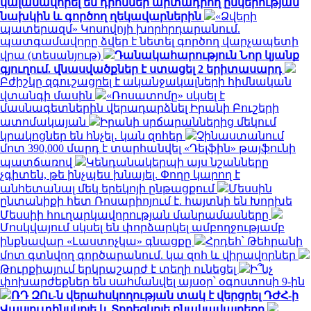
կալանավորել են դրոններ արտադրող ընկերության
նախկին և գործող ղեկավարներին
«Ձվերի
պատերազմ» Կոսովոյի խորհրդարանում.
պատգամավորը ձվեր է նետել գործող վարչապետի
վրա (տեսանյութ)
Դանակահարություն Նոր կյանք
գյուղում. վնասվածքներ է ստացել 2 երիտասարդ
Բժիշկը զգուշացրել է ականջակալների հիմնական
վտանգի մասին
«Ռոսատոմը» սկսել է
մասնագետներին վերադարձնել Իրանի Բուշերի
ատոմակայան
Իրանի սրճարաններից մեկում
կրակոցներ են հնչել․ կան զոհեր
Չինաստանում
մոտ 390,000 մարդ է տարհանվել «Դելֆին» թայֆունի
պատճառով
Կենդանակերպի այս նշանները
չգիտեն, թե ինչպես խնայել. Փողը կարող է
անհետանալ մեկ երեկոյի ընթացքում
Մեսսին
ընտանիքի հետ Ռոսարիոյում է. հայտնի են Խորխե
Մեսսիի հուղարկավորության մանրամասները
Մոսկվայում սկսել են փորձարկել ամբողջությամբ
ինքնավար «Լաստոչկա» գնացքը
Հրդեհ՝ Թեհրանի
մոտ գտնվող գործարանում. կա զոհ և վիրավորներ
Թուրքիայում երկրաշարժ է տեղի ունեցել
Ի՞նչ
փոխարժեքներ են սահմանվել այսօր՝ օգոստոսի 9-ին
ՌԴ ԶՈւ-ն վերահսկողության տակ է վերցրել ԴԺՀ-ի
Վասյուտինսկոյե և Տորեցկոյե բնակավայրերը