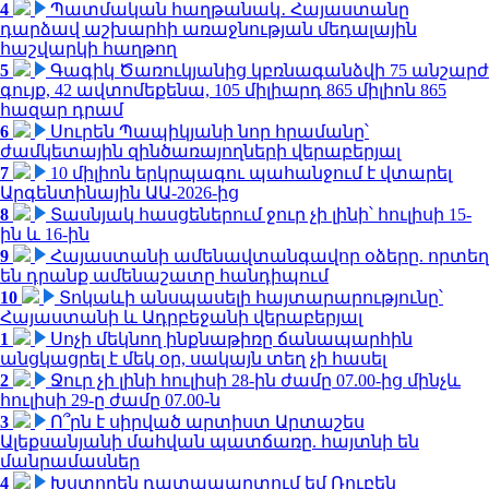
4
Պատմական հաղթանակ․ Հայաստանը
դարձավ աշխարհի առաջնության մեդալային
հաշվարկի հաղթող
5
Գագիկ Ծառուկյանից կբռնագանձվի 75 անշարժ
գույք, 42 ավտոմեքենա, 105 միլիարդ 865 միլիոն 865
հազար դրամ
6
Սուրեն Պապիկյանի նոր հրամանը՝
ժամկետային զինծառայողների վերաբերյալ
7
10 միլիոն երկրպագու պահանջում է վտարել
Արգենտինային ԱԱ-2026-ից
8
Տասնյակ հասցեներում ջուր չի լինի՝ հուլիսի 15-
ին և 16-ին
9
Հայաստանի ամենավտանգավոր օձերը. որտեղ
են դրանք ամենաշատը հանդիպում
10
Տոկաևի անսպասելի հայտարարությունը՝
Հայաստանի և Ադրբեջանի վերաբերյալ
1
Սոչի մեկնող ինքնաթիռը ճանապարհին
անցկացրել է մեկ օր, սակայն տեղ չի հասել
2
Ջուր չի լինի հուլիսի 28-ին ժամը 07.00-ից մինչև
հուլիսի 29-ը ժամը 07.00-ն
3
Ո՞րն է սիրված արտիստ Արտաշես
Ալեքսանյանի մահվան պատճառը. հայտնի են
մանրամասներ
4
Խստորեն դատապարտում եմ Ռուբեն