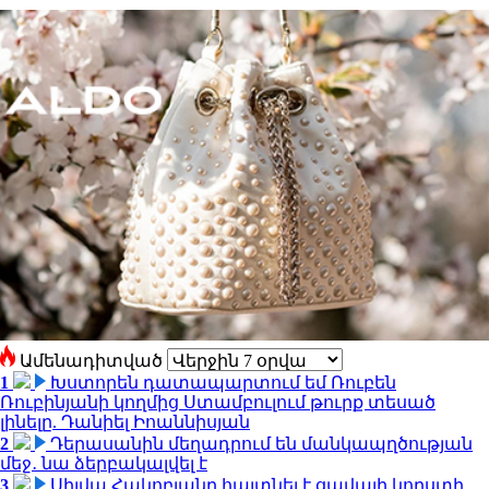
Ամենադիտված
1
Խստորեն դատապարտում եմ Ռուբեն
Ռուբինյանի կողմից Ստամբուլում թուրք տեսած
լինելը. Դանիել Իոաննիսյան
2
Դերասանին մեղադրում են մանկապղծության
մեջ․ նա ձերբակալվել է
3
Սիլվա Հակոբյանը հայտնել է ցավալի կորստի