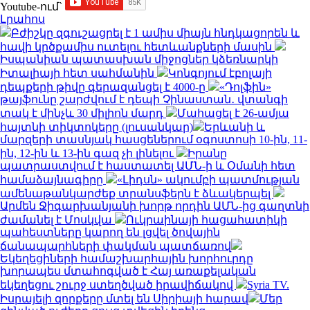
Youtube-ում`
Լրահոս
Բժիշկը զգուշացրել է 1 ամիս միայն հնդկացորեն և
հավի կրծքամիս ուտելու հետևանքների մասին
Իսպանիան պատասխան միջոցներ կձեռնարկի
Իտալիայի հետ սահմանին
Կոնգոյում էբոլայի
դեպքերի թիվը գերազանցել է 4000-ը
«Դոլֆին»
թայֆունը շարժվում է դեպի Չինաստան․ վտանգի
տակ է մինչև 30 միլիոն մարդ
Մահացել է 26-ամյա
հայտնի տիկտոկերը (լուսանկար)
Երևանի և
մարզերի տասնյակ հասցեներում օգոստոսի 10-ին, 11-
ին, 12-ին և 13-ին գազ չի լինելու
Իրանը
պատրաստվում է հաստատել ԱՄՆ-ի և Օմանի հետ
համաձայնագիրը
«Լիդսն» ակումբի պատմության
ամենաթանկարժեք տրանսֆերն է ձևակերպել
Արմեն Ջիգարխանյանի խորթ որդին ԱՄՆ-ից գաղտնի
ժամանել է Մոսկվա
Ուկրաինայի հացահատիկի
պահեստները կարող են լցվել ծովային
ճանապարհների փակման պատճառով
Եկեղեցիների համաշխարհային խորհուրդը
խորապես մտահոգված է Հայ առաքելական
եկեղեցու շուրջ ստեղծված իրավիճակով
Syria TV.
Իսրայելի զորքերը մտել են Սիրիայի հարավ
Մեր