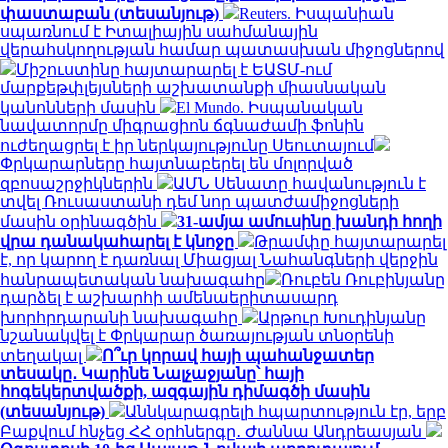
փաստաբան (տեսանյութ)
Reuters. Իսպանիան
սպառնում է Իտալիային սահմանային
վերահսկողության համար պատասխան միջոցներով
Միշուստինը հայտարարել է ԵԱՏՄ-ում
մարքեթփլեյսների աշխատանքի միասնական
կանոնների մասին
El Mundo. Իսպանական
նավատորմը միգրացիոն ճգնաժամի ֆոնին
ուժեղացրել է իր ներկայությունը Սեուտայում
Փրկարարները հայտնաբերել են մոլորված
զբոսաշրջիկներին
ԱՄՆ Սենատը հավանություն է
տվել Ռուսաստանի դեմ նոր պատժամիջոցների
մասին օրինագծին
31-ամյա ամուսինը խանդի հողի
վրա դանակահարել է կնոջը
Թրամփը հայտարարել
է, որ կարող է դառնալ Միացյալ Նահանգների վերջին
հանրապետական ​​նախագահը
Ռուբեն Ռուբինյանը
դարձել է աշխարհի ամենաերիտասարդ
խորհրդարանի նախագահը
Արթուր Խուդինյանը
նշանակվել է Փրկարար ծառայության տնօրենի
տեղակալ
Ո՞ւր կորավ հայի պահանջատեր
տեսակը․ Կարինե Նալչաջյանը՝ հայի
հոգեկերտվածքի, ազգային դիմագծի մասին
(տեսանյութ)
Աննկարագրելի հպարտություն էր, երբ
Բաքվում հնչեց ՀՀ օրհներգը․ Ժաննա Անդրեասյան