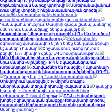
Օգոստոսի 10-ից Սայաթ-Նովայի պողոտայում
երթևեկության կարգը կփոխվի
Ստեփանավանում
ռուս կինը փորձել է ինքնասպանություն գործել
Հասմիկ Կարապետյանի համարձակ
լուսանկարները՝ լողավազանից (լուսանկարներ)
Դանակահարություն՝ Մասիսի գազալցակայաններից
մեկի մոտ. կասկածյալը ձերբակալվել է
Կաթողիկոսը՝ մեղադրյալի աթոռին․ ի՞նչ են մտածում
քաղաքացիները (տեսանյութ)
2026 թվականի
օգոստոսը վտանգավոր կլինի երեք կենդանակերպի
նշանների համար
Շրջանառությունից դուրս է
բերվել 1293 միավոր զենք․ ՆԳՆ ոստիկանություն
Ալեն Սիմոնյանից հետո հաջորդը Հայկ Կոնջորյանն է․
նրա մասին «սլիվները» ՔՊ-ն է կազմակերպում
(տեսանյութ)
Հարվածներ են հասցվել Ուկրաինայի
նավահանգստային ենթակառուցվածքներին. ՌԴ ՊՆ
Դատավորը հայ էր․ Նարեկ Կարապետյան
Մինվոդիում կասեցվել է 16 միլիոն ռուբլու
անօրինական տեղափոխումը Հայաստան
Կյանքից
հեռացել է Մադոննայի և այլ աստղերի հետ
աշխատած Ուիլյամ Օրբիթը
ՌԴ-ն «Իսկանդերով»
խոցել է զինվորական գնացքը.Վեհափառի գործով
դատավորն ինքնաբացարկ հայտնեց (տեսանյութ)
Ամբողջ լրահոսը »