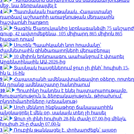
3
Դերասանին մեղադրում են մանկապղծության
մեջ․ նա ձերբակալվել է
4
Պատմական հաղթանակ․ Հայաստանը
դարձավ աշխարհի առաջնության մեդալային
հաշվարկի հաղթող
5
Գագիկ Ծառուկյանից կբռնագանձվի 75 անշարժ
գույք, 42 ավտոմեքենա, 105 միլիարդ 865 միլիոն 865
հազար դրամ
6
Սուրեն Պապիկյանի նոր հրամանը՝
ժամկետային զինծառայողների վերաբերյալ
7
10 միլիոն երկրպագու պահանջում է վտարել
Արգենտինային ԱԱ-2026-ից
8
Տասնյակ հասցեներում ջուր չի լինի՝ հուլիսի 15-
ին և 16-ին
9
Հայաստանի ամենավտանգավոր օձերը. որտեղ
են դրանք ամենաշատը հանդիպում
10
Պուտինը հանդես է եկել հայտարարությամբ.
Խուզարկություն և ձերբակալություն․ թիրախում՝
ընդդիմադիրները (տեսանյութ)
1
Սոչի մեկնող ինքնաթիռը ճանապարհին
անցկացրել է մեկ օր, սակայն տեղ չի հասել
2
Ջուր չի լինի հուլիսի 28-ին ժամը 07.00-ից մինչև
հուլիսի 29-ը ժամը 07.00-ն
3
Ռուբլին թանկացել է․ փոխարժեքն՝ այսօր