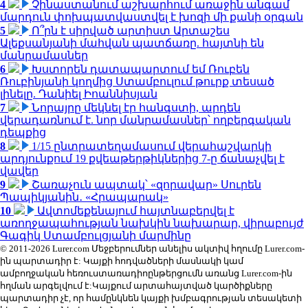
4
Չինաստանում աշխարհում առաջին անգամ
մարդուն փոխպատվաստվել է խոզի մի քանի օրգան
5
Ո՞րն է սիրված արտիստ Արտաշես
Ալեքսանյանի մահվան պատճառը. հայտնի են
մանրամասներ
6
Խստորեն դատապարտում եմ Ռուբեն
Ռուբինյանի կողմից Ստամբուլում թուրք տեսած
լինելը. Դանիել Իոաննիսյան
7
Նորայրը մեկնել էր հանգստի, արդեն
վերադառնում է. նոր մանրամասներ՝ ողբերգական
դեպքից
8
1/15 ընտրատեղամասում վերահաշվարկի
արդյունքում 19 քվեաթերթիկներից 7-ը ճանաչվել է
վավեր
9
Շառաչուն ապտակ՝ «զորավար» Սուրեն
Պապիկյանին․ «Հրապարակ»
10
Ավտոմեքենայում հայտնաբերվել է
առողջապահության նախկին նախարար, վիրաբույժ
Գագիկ Ստամբուլցյանի մարմինը
© 2011-2026 Lurer.com Մեջբերումներ անելիս ակտիվ հղումը Lurer.com-
ին պարտադիր է: Կայքի հոդվածների մասնակի կամ
ամբողջական հեռուստառադիոընթերցումն առանց Lurer.com-ին
հղման արգելվում է:Կայքում արտահայտված կարծիքները
պարտադիր չէ, որ համընկնեն կայքի խմբագրության տեսակետի