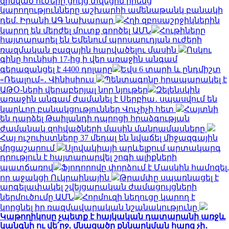
զինված ուժերը ցույց տվեցին իրենց
կարողությունները աշխարհի ամենաթանկ բանակի
դեմ. Իրանի ԱԳ նախարար
Հղի զբոսաշրջիկներին
կարող են մերժել մուտք գործել ԱՄՆ
Հութիները
հայտարարել են Եմենում պրոսաուդյան ուժերի
ռազմական բազային հարվածելու մասին
Ոսկու
գինը հունիսի 17-ից ի վեր առաջին անգամ
գերազանցել է 4400 դոլարը
Եվս 6 տարի և ընդմիշտ
«Ռեալում»․ Վինիսիուս
Պենտագոնը հրապարակել է
ԱԹՕ-ների վերաբերյալ նոր նյութեր
Զելենսկին
առաջին անգամ ժամանել է Սերբիա․ սպասվում են
կարևոր բանակցություններ Վուչիչի հետ
Հայտնի
են դարձել Թաիլանդի դպրոցի հրաձգության
ժամանակ զոհվածների մասին մանրամասները
Հայ ուշուիստները 37 մեդալ են նվաճել միջազգային
մրցաշարում
Սլովակիայի արևելքում արտակարգ
դրություն է հայտարարվել շոգի ալիքների
պատճառով
Ֆյոդորովը փորձում է Մասկին համոզել,
որ աջակցի Ուկրաինային
Թրամփը սպառնացել է
արգելափակել շվեյցարական ժամացույցների
ներմուծումը ԱՄՆ
Հորմուզի նեղուցը կարող է
կորցնել իր ռազմավարական նշանակությունը
Կաթողիկոսը չպետք է հայկական դատարանի առջև
կանգնի ու վե՛րջ, մնացածը քննարկման հարց չի․