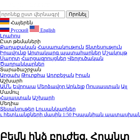
Հայերեն
Русский
English
Լրահոս
Ըստ թեմաների
Քաղաքական
Հասարակություն
Տնտեսություն
Իրավունք
Արտակարգ պատահարներ
Մշակույթ
Սպորտ
Հարցազրույցներ
Վերլուծական
Ծաղրանկարներ
Տարածաշրջան
Արցախ
Թուրքիա
Ադրբեջան
Իրան
Աշխարհ
ԱՄՆ
Եվրոպա
Մերձավոր Արևելք
Ռուսաստան
Այլ
Մամուլ
Հայաստան
Աշխարհ
Մեդիա
Տեսանյութեր
Լուսանկարներ
ւ հետևանքների մասին
1:50
Իսպանիան պատասխան միջո
Բեմն ինձ բուժեց. Հրանտ