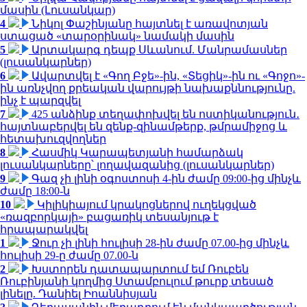
մասին (Լուսանկար)
4
Նիկոլ Փաշինյանը հայտնել է առավոտյան
ստացած «տարօրինակ» նամակի մասին
5
Արտակարգ դեպք Սևանում. Մանրամասներ
(լուսանկարներ)
6
Ավարտվել է «Գող Բջե»-ին, «Տեցիկ»-ին ու «Գոջո»-
ին առնչվող քրեական վարույթի նախաքննությունը.
ինչ է պարզվել
7
425 անձինք տեղափոխվել են ոստիկանություն․
հայտնաբերվել են զենք-զինամթերք, թմրամիջոց և
հետախուզվողներ
8
Հասմիկ Կարապետյանի համարձակ
լուսանկարները՝ լողավազանից (լուսանկարներ)
9
Գազ չի լինի օգոստոսի 4-ին ժամը 09:00-ից մինչև
ժամը 18:00-ն
10
Կիլիկիայում կրակոցներով ուղեկցված
«ռազբորկայի» բացառիկ տեսանյութ է
հրապարակվել
1
Ջուր չի լինի հուլիսի 28-ին ժամը 07.00-ից մինչև
հուլիսի 29-ը ժամը 07.00-ն
2
Խստորեն դատապարտում եմ Ռուբեն
Ռուբինյանի կողմից Ստամբուլում թուրք տեսած
լինելը. Դանիել Իոաննիսյան