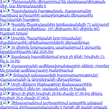
3
Դերասանին մեղադրում են մանկապղծության
մեջ․ նա ձերբակալվել է
4
Պատմական հաղթանակ․ Հայաստանը
դարձավ աշխարհի առաջնության մեդալային
հաշվարկի հաղթող
5
Գագիկ Ծառուկյանից կբռնագանձվի 75 անշարժ
գույք, 42 ավտոմեքենա, 105 միլիարդ 865 միլիոն 865
հազար դրամ
6
Սուրեն Պապիկյանի նոր հրամանը՝
ժամկետային զինծառայողների վերաբերյալ
7
10 միլիոն երկրպագու պահանջում է վտարել
Արգենտինային ԱԱ-2026-ից
8
Տասնյակ հասցեներում ջուր չի լինի՝ հուլիսի 15-
ին և 16-ին
9
Հայաստանի ամենավտանգավոր օձերը. որտեղ
են դրանք ամենաշատը հանդիպում
10
Տոկաևի անսպասելի հայտարարությունը՝
Հայաստանի և Ադրբեջանի վերաբերյալ
1
Սոչի մեկնող ինքնաթիռը ճանապարհին
անցկացրել է մեկ օր, սակայն տեղ չի հասել
2
Ջուր չի լինի հուլիսի 28-ին ժամը 07.00-ից մինչև
հուլիսի 29-ը ժամը 07.00-ն
3
Չինաստանում աշխարհում առաջին անգամ
մարդուն փոխպատվաստվել է խոզի մի քանի օրգան