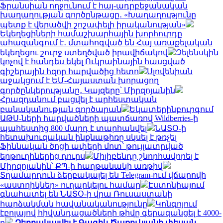
Ֆրանսիան ողջունում է հայ-ադրբեջանական
խաղաղության գործընթացը․ «Խաղաղությունը
պետք է վերածվի շոշափելի իրականության»
Եկեղեցիների համաշխարհային խորհուրդը
ահազանգում է․ մտահոգված են Հայ առաքելական
եկեղեցու շուրջ ստեղծված իրավիճակով
Զելենսկին
կոչով է հանդես եկել Ուկրաինային հասցված
գիշերային հզոր հարվածից հետո
Սլովենիան
աջակցում է ԵՄ-Հայաստան խորացող
գործընկերությանը․ Կայզերը՝ Միրզոյանին
Հրազդանում բացվել է արհեստական
բանականության գործարան
Եկատերինբուրգում
ԱԹՍ-ների հարվածների պատճառով Wildberries-ի
պահեստից 800 մարդ է տարհանվել
ՆԱՏՕ-ի
հետախուզական ինքնաթիռը սկսել է թռչել
Ֆիննական ծոցի ափերի մոտ՝ թույլատրված
երթուղիներից դուրս
Միլիբենդը շնորհավորել է
Միրզոյանին՝ ՔՊ-ի հաղթանակի առթիվ
Տղամարդուն ձերբակալել են Telegram-ում վճարովի
«աստղիկներ» ուղարկելու համար
Էստոնիայում
գնահատել են ՆԱՏՕ-ի վրա Ռուսաստանի
հարձակման հավանականությունը
Կոնգոյում
էբոլայով հիվանդացածների թիվը գերազանցել է 4000-
ը
Ձերբակալվել է Գագիկ Ծառուկյանի փեսան.