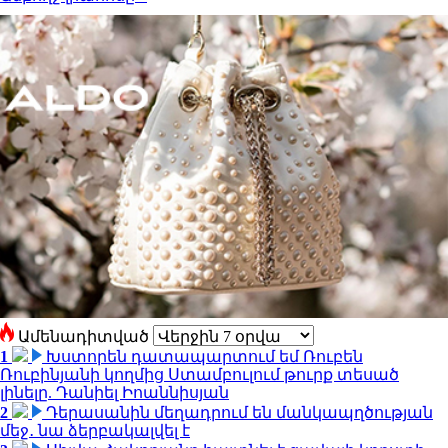
Ամենադիտված
1
Խստորեն դատապարտում եմ Ռուբեն
Ռուբինյանի կողմից Ստամբուլում թուրք տեսած
լինելը. Դանիել Իոաննիսյան
2
Դերասանին մեղադրում են մանկապղծության
մեջ․ նա ձերբակալվել է