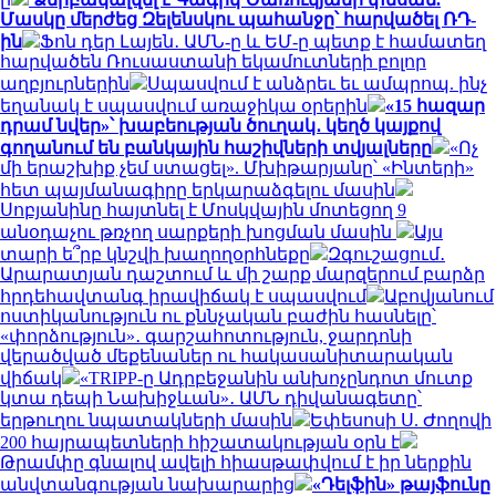
Մասկը մերժեց Զելենսկու պահանջը՝ հարվածել ՌԴ-
ին
Ֆոն դեր Լայեն․ ԱՄՆ-ը և ԵՄ-ը պետք է համատեղ
հարվածեն Ռուսաստանի եկամուտների բոլոր
աղբյուրներին
Սպասվում է անձրեւ եւ ամպրոպ. ինչ
եղանակ է սպասվում առաջիկա օրերին
«15 հազար
դրամ նվեր»՝ խաբեության ծուղակ․ կեղծ կայքով
գողանում են բանկային հաշիվների տվյալները
«Ոչ
մի երաշխիք չեմ ստացել». Մխիթարյանը՝ «Ինտերի»
հետ պայմանագիրը երկարաձգելու մասին
Սոբյանինը հայտնել է Մոսկվային մոտեցող 9
անօդաչու թռչող սարքերի խոցման մասին
Այս
տարի ե՞րբ կնշվի խաղողօրհնեքը
Զգուշացում․
Արարատյան դաշտում և մի շարք մարզերում բարձր
հրդեհավտանգ իրավիճակ է սպասվում
Աբովյանում
ոստիկանություն ու քննչական բաժին հասնելը՝
«փորձություն»․ գարշահոտություն, ջարդոնի
վերածված մեքենաներ ու հակասանիտարական
վիճակ
«TRIPP-ը Ադրբեջանին անխոչընդոտ մուտք
կտա դեպի Նախիջևան»․ ԱՄՆ դիվանագետը՝
երթուղու նպատակների մասին
Եփեսոսի Ս. Ժողովի
200 հայրապետների հիշատակության օրն է
Թրամփը գնալով ավելի հիասթափվում է իր ներքին
անվտանգության նախարարից
«Դելֆին» թայֆունը