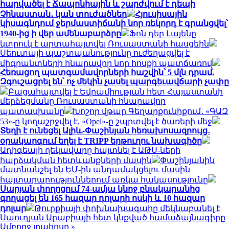
հարվածել է Ճապոնիային և շարժվում է դեպի
Չինաստան․ կան տուժածներ
Հյուսիսային
կիսագնդում ջերմաստիճանի նոր ռեկորդ է գրանցվել՝
1940-ից ի վեր ամենաբարձրը
Ֆոն դեր Լայենը
կտրուկ է արտահայտվել Ռուսաստանի հասցեին
Սեուտայի ​​պաշտպանությունը ուժեղացվել է
միգրանտների հնարավոր նոր հոսքի պատճառով
Հեռացող պատգամավորների հաշվին՝ 5 մլն դրամ.
Զգուշացրել են՝ ոչ մեկին չասել պարգեւավճարի չափը
Բացահայտվել է Եվրամիության հետ Հայաստանի
մերձեցմանը Ռուսաստանի հնարավոր
պատասխանը
Խոշոր վթար Գեղարքունիքում․ «ԳԱԶ
53»-ը կողաշրջվել է, «Opel»-ը շպրտվել է ծառերի մեջ
Տեղի է ունեցել Ալիև-Փաշինյան հեռախոսազրույց․
օրակարգում եղել է TRIPP երթուղու նախագիծը
Ադիգեայի ղեկավարը հայտնել է ԱԹՍ-ների
հարձակման հետևանքների մասին
Փաշինյանին
մատնանշել են ԵՄ-ին անդամակցելու մասին
հայտարարություններում առկա հակասությունը
Սարյան փողոցում 74-ամյա կնոջ բնակարանից
գողացել են 165 հազար դոլարի ոսկի և 10 հազար
դոլար
Թուրքիայի փոխնախագահը մեկնաբանել է
Սաուդյան Արաբիայի հետ կնքված համաձայնագիրը
Ամբողջ լրահոսը »