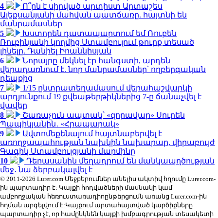
4
Ո՞րն է սիրված արտիստ Արտաշես
Ալեքսանյանի մահվան պատճառը. հայտնի են
մանրամասներ
5
Խստորեն դատապարտում եմ Ռուբեն
Ռուբինյանի կողմից Ստամբուլում թուրք տեսած
լինելը. Դանիել Իոաննիսյան
6
Նորայրը մեկնել էր հանգստի, արդեն
վերադառնում է. նոր մանրամասներ՝ ողբերգական
դեպքից
7
1/15 ընտրատեղամասում վերահաշվարկի
արդյունքում 19 քվեաթերթիկներից 7-ը ճանաչվել է
վավեր
8
Շառաչուն ապտակ՝ «զորավար» Սուրեն
Պապիկյանին․ «Հրապարակ»
9
Ավտոմեքենայում հայտնաբերվել է
առողջապահության նախկին նախարար, վիրաբույժ
Գագիկ Ստամբուլցյանի մարմինը
10
Դերասանին մեղադրում են մանկապղծության
մեջ․ նա ձերբակալվել է
© 2011-2026 Lurer.com Մեջբերումներ անելիս ակտիվ հղումը Lurer.com-
ին պարտադիր է: Կայքի հոդվածների մասնակի կամ
ամբողջական հեռուստառադիոընթերցումն առանց Lurer.com-ին
հղման արգելվում է:Կայքում արտահայտված կարծիքները
պարտադիր չէ, որ համընկնեն կայքի խմբագրության տեսակետի