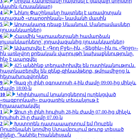
3
Սիլվա Հակոբյանը հայտնել է ցավալի կորստի
մասին (Լուսանկար)
4
Նիկոլ Փաշինյանը հայտնել է առավոտյան
ստացած «տարօրինակ» նամակի մասին
5
Արտակարգ դեպք Սևանում. Մանրամասներ
(լուսանկարներ)
6
Հասմիկ Կարապետյանի համարձակ
լուսանկարները՝ լողավազանից (լուսանկարներ)
7
Ավարտվել է «Գող Բջե»-ին, «Տեցիկ»-ին ու «Գոջո»-
ին առնչվող քրեական վարույթի նախաքննությունը.
ինչ է պարզվել
8
425 անձինք տեղափոխվել են ոստիկանություն․
հայտնաբերվել են զենք-զինամթերք, թմրամիջոց և
հետախուզվողներ
9
Գազ չի լինի օգոստոսի 4-ին ժամը 09:00-ից մինչև
ժամը 18:00-ն
10
Կիլիկիայում կրակոցներով ուղեկցված
«ռազբորկայի» բացառիկ տեսանյութ է
հրապարակվել
1
Ջուր չի լինի հուլիսի 28-ին ժամը 07.00-ից մինչև
հուլիսի 29-ը ժամը 07.00-ն
2
Խստորեն դատապարտում եմ Ռուբեն
Ռուբինյանի կողմից Ստամբուլում թուրք տեսած
լինելը. Դանիել Իոաննիսյան