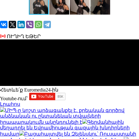
ՈՒՂԻՂ ԵԹԵՐ
Հետևե՛ք Euromedia24-ին
Youtube-ում`
Լրահոս
ՄԻՊ-ը կոշտ արձագանքել է․ քրեական գործով
անձնական ու ընտանեկան տվյալների
հրապարակումն անընդունելի է
Գերմանիային
մեղադրել են Եվրամիության գազային խնդիրների
համար
Բացահայտվել են Զելենսկու՝ Ռուսաստանի