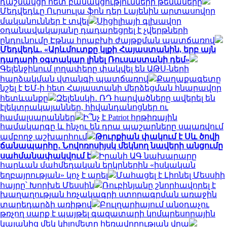
դաշնակցի հետ բանակցությունների թեմաները
Մեդվեդևը Ուրսուլա ֆոն դեր Լայենին արտասովոր
մականուններ է տվել
Սիցիլիայի գլխավոր
օդանավակայանը դադարեցրել է չվերթների
ընդունումը Էթնա հրաբխի ժայթքման պատճառով
Մեդվեդև․ «Արևմուտքը կլքի Հայաստանին, երբ այն
դադարի օգտակար լինել Ռուսաստանի դեմ»
Գելենջիկում լողափերը փակվել են ԱԹՍ-ների
հարձակման վտանգի պատճառով
Քաղաքագետը
նշել է ԵՄ-ի հետ Հայաստանի մերձեցման հնարավոր
հետևանքը
Զելենսկի․ ՌԴ հարվածները ավերել են
էլեկտրակայաններ, հիվանդանոցներ ու
համալսարաններ
Ի՞նչ է Patriot հրթիռային
համակարգը և ինչու են դրա պաշարները սպառվում
ամբողջ աշխարհում
Թուրքիան փակում է Սև ծովի
ճանապարհը․ Նովոռոսիյսկ մեկնող նավերի անցումը
սահմանափակվում է
Իրանի ԱԳ նախարարը
հարևան մահմեդական երկրներին «իսկական
եղբայրության» կոչ է արել
Մահացել է Լիոնել Մեսսիի
հայրը՝ Խորխե Մեսսին
Ռուբինյանը շնորհավորել է
խաղաղության հռչակագրի ստորագրման առաջին
տարեդարձի առիթով
Բուլղարիայում անօդաչու
թռչող սարք է պայթել գազատարի կոմպրեսորային
կայանից մեկ կիլոմետր հեռավորության վրա