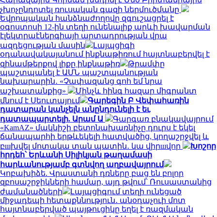
չխոչընդոտել ռուսական գազի ներմուծմանը
Եվրոպական հանձնաժողովը զգուշացրել է
օգոստոսի 12-ին տեղի ունենալիք արևի խավարման
էլեկտրաէներգիայի արտադրության վրա
ազդեցության մասին
Լայպցիգի
օդանավակայանում ինքնաթիռում հայտնաբերվել է
զինամթերքով լիքը ինքնաթիռ
Թրամփը
պաշտպանել է ԱՄՆ պաշտպանության
նախարարին․ «Չափազանց գոհ եմ նրա
աշխատանքից»
Մինչև հինգ հազար միգրանտ
մնում է Սեուտայում
Գարեգին Բ Վեփահառին
դատարան կանչելն անընդունելի է եւ
դատապարտելի. Արամ Ա
Գարգառ բնակավայրում
«KamAZ» մակնիշի բետոնախառնիչը դուրս է եկել
ճանապարհի երթևեկելի հատվածից, կողաշրջվել և
բшխվել մոտակա տան պատին․ կա վիրшվոր
Խոշոր
հրդեհ՝ Երևանի Սիլիկյան թաղամասի
հարևանությամբ գտնվող աղբավայրում
Կոբախիձե. Վրաստանի դռները բաց են բոլոր
զբոսաշրջիկների համար, այդ թվում՝ Ռուսաստանից
ժամանածների
Լայպցիգում տեղի ունեցած
միջադեպի հետաքննություն․ անօդաչուի մոտ
հայտնաբերված պայթուցիկը եղել է ռազմական