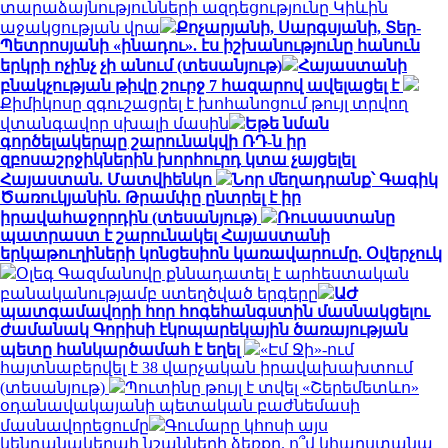
տարաձայնությունների ազդեցությունը Կիևին
աջակցության վրա
Քոչարյանի, Սարգսյանի, Տեր-
Պետրոսյանի «ինադու». էս իշխանությունը հանուն
երկրի ոչինչ չի անում (տեսանյութ)
Հայաստանի
բնակչության թիվը շուրջ 7 հազարով ավելացել է
Քիմիկոսը զգուշացրել է խոհանոցում թույլ տրվող
վտանգավոր սխալի մասին
Եթե նման
գործելակերպը շարունակվի ՌԴ-ն իր
զբոսաշրջիկներին խորհուրդ կտա չայցելել
Հայաստան. Մատվիենկո
Նոր մեղադրանք՝ Գագիկ
Ծառուկյանին. Թրամփը ընտրել է իր
իրավահաջորդին (տեսանյութ)
Ռուսաստանը
պատրաստ է շարունակել Հայաստանի
երկաթուղիների կոնցեսիոն կառավարումը. Օվերչուկ
Օլեգ Գազմանովը քննադատել է արհեստական
բանականությամբ ստեղծված երգերը
ԱԺ
պատգամավորի հոր հոգեհանգստին մասնակցելու
ժամանակ Գորիսի էկոպարեկային ծառայության
պետը հանկարծամահ է եղել
«Էմ Ջի»-ում
հայտնաբերվել է 38 վարչական իրավախախտում
(տեսանյութ)
Պուտինը թույլ է տվել «Շերեմետևո»
օդանավակայանի պետական բաժնեմասի
մասնավորեցումը
Գումարը կհոսի այս
կենդանակերպի նշանների ձեռքը. ո՞վ կհարստանա