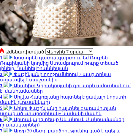
Ամենադիտված
1
Խստորեն դատապարտում եմ Ռուբեն
Ռուբինյանի կողմից Ստամբուլում թուրք տեսած
լինելը. Դանիել Իոաննիսյան
2
Փաշինյանի որոշումներով 7 պաշտոնյա
ազատվել է պաշտոնից
3
Անահիտ Կիրակոսյանի դուստրն ամուսնանում
է. մանրամասներ
4
Սիլվա Հակոբյանը հայտնել է ցավալի կորստի
մասին (Լուսանկար)
5
Նիկոլ Փաշինյանը հայտնել է առավոտյան
ստացած «տարօրինակ» նամակի մասին
6
Արտակարգ դեպք Սևանում. Մանրամասներ
(լուսանկարներ)
7
Արջը 30 մետր բարձրությունից ցած է գցել և