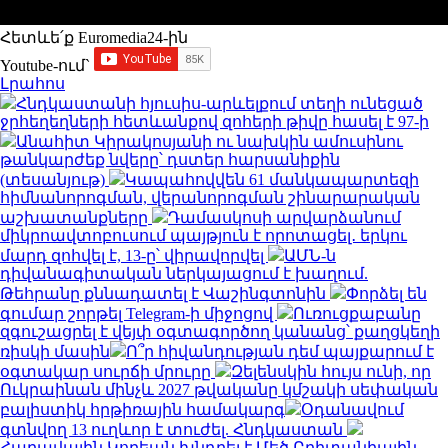
Հետևե՛ք Euromedia24-ին
Youtube-ում`
Լրահոս
Հնդկաստանի հյուսիս-արևելքում տեղի ունեցած
ջրհեղեղների հետևանքով զոհերի թիվը հասել է 97-ի
Անահիտ Կիրակոսյանի ու նախկին ամուսինու
թանկարժեք նվերը՝ դստեր հարսանիքին
(տեսանյութ)
Կապահովվեն 61 մանկապարտեզի
հիմնանորոգման, վերանորոգման շինարարական
աշխատանքները
Դամասկոսի արվարձանում
միկրոավտոբուսում պայթյուն է որոտացել․ երկու
մարդ զոհվել է, 13-ը՝ վիրավորվել
ԱՄՆ-ն
դիվանագիտական ներկայացում է խաղում.
Թեհրանը քննադատել է Վաշինգտոնին
Փորձել են
գումար շորթել Telegram-ի միջոցով
Ուռուցքաբանը
զգուշացրել է վեյփ օգտագործող կանանց՝ քաղցկեղի
ռիսկի մասին
Ո՞ր հիվանդության դեմ պայքարում է
օգտակար սուրճի մրուրը
Զելենսկին հույս ունի, որ
Ուկրաինան մինչև 2027 թվականը կմշակի սեփական
բալիստիկ հրթիռային համակարգ
Օդանավում
գտնվող 13 ուղևոր է տուժել. Հնդկաստան
Հարավային Կորեան խնդրել է Մեծ Բրիտանիային