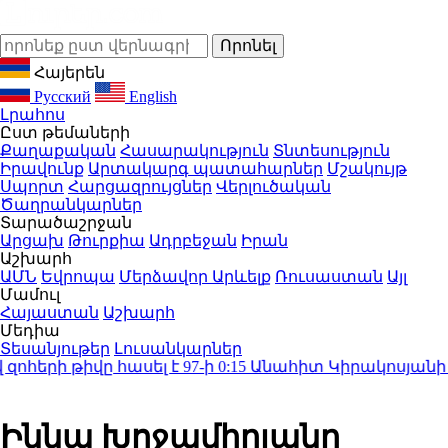
Հայերեն
Русский
English
Լրահոս
Ըստ թեմաների
Քաղաքական
Հասարակություն
Տնտեսություն
Իրավունք
Արտակարգ պատահարներ
Մշակույթ
Սպորտ
Հարցազրույցներ
Վերլուծական
Ծաղրանկարներ
Տարածաշրջան
Արցախ
Թուրքիա
Ադրբեջան
Իրան
Աշխարհ
ԱՄՆ
Եվրոպա
Մերձավոր Արևելք
Ռուսաստան
Այլ
Մամուլ
Հայաստան
Աշխարհ
Մեդիա
Տեսանյութեր
Լուսանկարներ
ի թիվը հասել է 97-ի
0:15
Անահիտ Կիրակոսյանի ու նա
Իննա Խոջամիրյանը