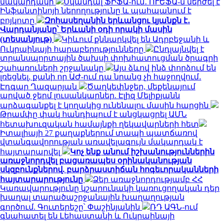
մակարդակի
Սկանդալ ՖԻՖԱ-ում․ ՈՒԵՖԱ-ն մերժել է
Ինֆանտինոյի ներողությունը և պահպանում է
բոյկոտը
Զոհասեղանին երևանցու կյանքն է․
Վարդանյանը՝ Երևանի օդի որակի մասին
(տեսանյութ)
Կիևում քննարկվել են Ադրբեջանի և
Ուկրաինայի հարաբերությունները
Ընդլայնվել է
տրանսպորտային ծախսի փոխհատուցման ծրագրի
շահառուների շրջանակը
Այս ձևով ինձ փորձում են
լռեցնել, քանի որ ԱԺ-ում դա նրանց չի հաջողվում․
Էդգար Ղազարյան
Ծաղկեփնջեր, մեքենայում
արված ջերմ լուսանկարներ. Էլիզ Մելիքյանն
արձագանքել է կողակից ունենալու մասին հարցին
Թրամփը փակ հանդիպում է անցկացրել ԱՄՆ
հետախուզական համայնքի ղեկավարների հետ
Իտալիայի 27 քաղաքներում տապի պատճառով
վտանգավորության առավելագույն մակարդակ է
հայտարարվել
Կոչ ենք անում իշխանություններին
առաջնորդվել բացառապես օրինականության
սկզբունքներով. բարձրաստիճան հոգեւորականների
հայտարարությունը
Ձեր առաջնորդությամբ ՀՀ
Կառավարությունը կշարունակի կառուցողական դեր
խաղալ տարածաշրջանային խաղաղության
գործում. Գուտերեշը՝ Փաշինյանին
ՌԴ ԱԳՆ-ում
գնահատել են Լեհաստանի և Ուկրաինայի