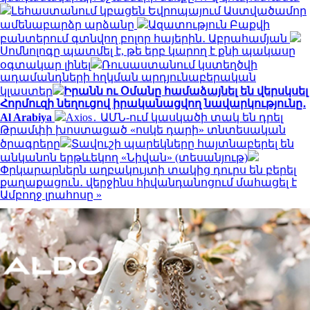
Լեհաստանում կբացեն Եվրոպայում Աստվածամոր
ամենաբարձր արձանը
Ազատություն Բաքվի
բանտերում գտնվող բոլոր հայերին․ Աբրահամյան
Սոմնոլոգը պատմել է, թե երբ կարող է քնի պակասը
օգտակար լինել
Ռուսաստանում կստեղծվի
ադամանդների հղկման արդյունաբերական
կլաստեր
Իրանն ու Օմանը համաձայնել են վերսկսել
Հորմուզի նեղուցով իրականացվող նավարկությունը․
Al Arabiya
Axios․ ԱՄՆ-ում կասկածի տակ են դրել
Թրամփի խոստացած «ոսկե դարի» տնտեսական
ծրագրերը
Տավուշի պարեկները հայտնաբերել են
անկանոն երթևեկող «Նիվան» (տեսանյութ)
Փրկարարներն աղբակույտի տակից դուրս են բերել
քաղաքացուն․ վերջինս հիվանդանոցում մահացել է
Ամբողջ լրահոսը »