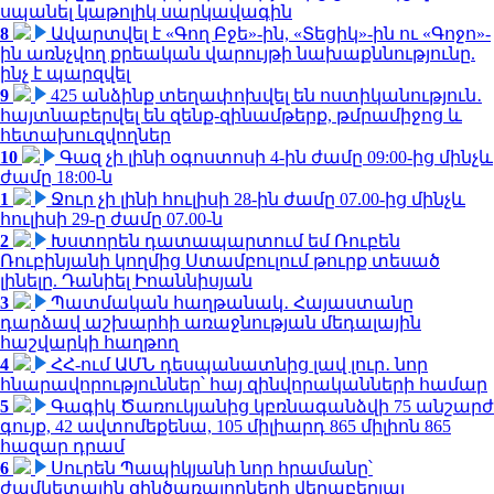
սպանել կաթոլիկ սարկավագին
8
Ավարտվել է «Գող Բջե»-ին, «Տեցիկ»-ին ու «Գոջո»-
ին առնչվող քրեական վարույթի նախաքննությունը.
ինչ է պարզվել
9
425 անձինք տեղափոխվել են ոստիկանություն․
հայտնաբերվել են զենք-զինամթերք, թմրամիջոց և
հետախուզվողներ
10
Գազ չի լինի օգոստոսի 4-ին ժամը 09:00-ից մինչև
ժամը 18:00-ն
1
Ջուր չի լինի հուլիսի 28-ին ժամը 07.00-ից մինչև
հուլիսի 29-ը ժամը 07.00-ն
2
Խստորեն դատապարտում եմ Ռուբեն
Ռուբինյանի կողմից Ստամբուլում թուրք տեսած
լինելը. Դանիել Իոաննիսյան
3
Պատմական հաղթանակ․ Հայաստանը
դարձավ աշխարհի առաջնության մեդալային
հաշվարկի հաղթող
4
ՀՀ-ում ԱՄՆ դեսպանատնից լավ լուր․ նոր
հնարավորություններ՝ հայ զինվորականների համար
5
Գագիկ Ծառուկյանից կբռնագանձվի 75 անշարժ
գույք, 42 ավտոմեքենա, 105 միլիարդ 865 միլիոն 865
հազար դրամ
6
Սուրեն Պապիկյանի նոր հրամանը՝
ժամկետային զինծառայողների վերաբերյալ