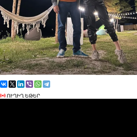
ՈՒՂԻՂ ԵԹԵՐ