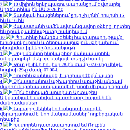
7
10 միլիոն երկրպագու պահանջում է վտարել
Արգենտինային ԱԱ-2026-ից
8
Տասնյակ հասցեներում ջուր չի լինի՝ հուլիսի 15-
ին և 16-ին
9
Հայաստանի ամենավտանգավոր օձերը. որտեղ
են դրանք ամենաշատը հանդիպում
10
Պուտինը հանդես է եկել հայտարարությամբ.
Խուզարկություն և ձերբակալություն․ թիրախում՝
ընդդիմադիրները (տեսանյութ)
1
Սոչի մեկնող ինքնաթիռը ճանապարհին
անցկացրել է մեկ օր, սակայն տեղ չի հասել
2
Ջուր չի լինի հուլիսի 28-ին ժամը 07.00-ից մինչև
հուլիսի 29-ը ժամը 07.00-ն
3
Ռուբլին թանկացել է․ փոխարժեքն՝ այսօր
4
Չինաստանում աշխարհում առաջին անգամ
մարդուն փոխպատվաստվել է խոզի մի քանի օրգան
5
Ո՞րն է սիրված արտիստ Արտաշես
Ալեքսանյանի մահվան պատճառը. հայտնի են
մանրամասներ
6
Նորայրը մեկնել էր հանգստի, արդեն
վերադառնում է. նոր մանրամասներ՝ ողբերգական
դեպքից
7
Խստորեն դատապարտում եմ Ռուբեն