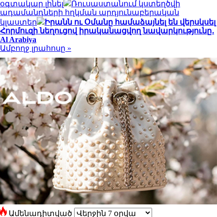
օգտակար լինել
Ռուսաստանում կստեղծվի
ադամանդների հղկման արդյունաբերական
կլաստեր
Իրանն ու Օմանը համաձայնել են վերսկսել
Հորմուզի նեղուցով իրականացվող նավարկությունը․
Al Arabiya
Ամբողջ լրահոսը »
Ամենադիտված