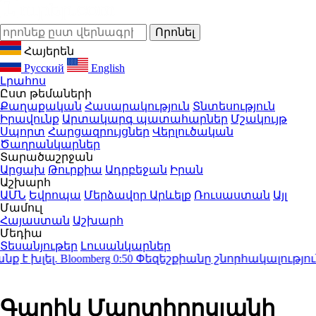
Հայերեն
Русский
English
Լրահոս
Ըստ թեմաների
Քաղաքական
Հասարակություն
Տնտեսություն
Իրավունք
Արտակարգ պատահարներ
Մշակույթ
Սպորտ
Հարցազրույցներ
Վերլուծական
Ծաղրանկարներ
Տարածաշրջան
Արցախ
Թուրքիա
Ադրբեջան
Իրան
Աշխարհ
ԱՄՆ
Եվրոպա
Մերձավոր Արևելք
Ռուսաստան
Այլ
Մամուլ
Հայաստան
Աշխարհ
Մեդիա
Տեսանյութեր
Լուսանկարներ
ել. Bloomberg
0:50
Փեզեշքիանը շնորհակալություն է 
Գարիկ Մարտիրոսյանի