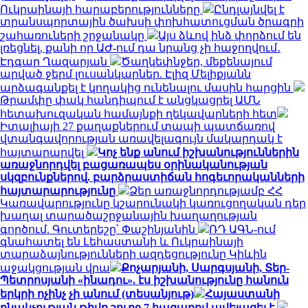
Ուկրաինայի հարաբերությունները
Ընդլայնվել է
տրանսպորտային ծախսի փոխհատուցման ծրագրի
շահառուների շրջանակը
Այս ձևով ինձ փորձում են
լռեցնել, քանի որ ԱԺ-ում դա նրանց չի հաջողվում․
Էդգար Ղազարյան
Ծաղկեփնջեր, մեքենայում
արված ջերմ լուսանկարներ. Էլիզ Մելիքյանն
արձագանքել է կողակից ունենալու մասին հարցին
Թրամփը փակ հանդիպում է անցկացրել ԱՄՆ
հետախուզական համայնքի ղեկավարների հետ
Իտալիայի 27 քաղաքներում տապի պատճառով
վտանգավորության առավելագույն մակարդակ է
հայտարարվել
Կոչ ենք անում իշխանություններին
առաջնորդվել բացառապես օրինականության
սկզբունքներով. բարձրաստիճան հոգեւորականների
հայտարարությունը
Ձեր առաջնորդությամբ ՀՀ
Կառավարությունը կշարունակի կառուցողական դեր
խաղալ տարածաշրջանային խաղաղության
գործում. Գուտերեշը՝ Փաշինյանին
ՌԴ ԱԳՆ-ում
գնահատել են Լեհաստանի և Ուկրաինայի
տարաձայնությունների ազդեցությունը Կիևին
աջակցության վրա
Քոչարյանի, Սարգսյանի, Տեր-
Պետրոսյանի «ինադու». էս իշխանությունը հանուն
երկրի ոչինչ չի անում (տեսանյութ)
Հայաստանի
բնակչության թիվը շուրջ 7 հազարով ավելացել է