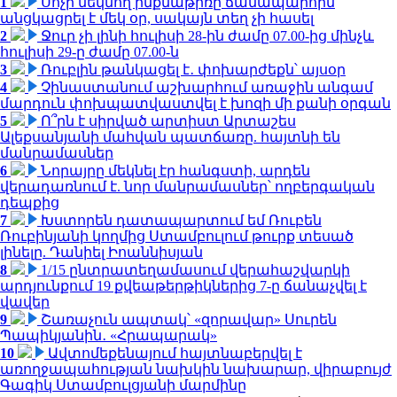
1
Սոչի մեկնող ինքնաթիռը ճանապարհին
անցկացրել է մեկ օր, սակայն տեղ չի հասել
2
Ջուր չի լինի հուլիսի 28-ին ժամը 07.00-ից մինչև
հուլիսի 29-ը ժամը 07.00-ն
3
Ռուբլին թանկացել է․ փոխարժեքն՝ այսօր
4
Չինաստանում աշխարհում առաջին անգամ
մարդուն փոխպատվաստվել է խոզի մի քանի օրգան
5
Ո՞րն է սիրված արտիստ Արտաշես
Ալեքսանյանի մահվան պատճառը. հայտնի են
մանրամասներ
6
Նորայրը մեկնել էր հանգստի, արդեն
վերադառնում է. նոր մանրամասներ՝ ողբերգական
դեպքից
7
Խստորեն դատապարտում եմ Ռուբեն
Ռուբինյանի կողմից Ստամբուլում թուրք տեսած
լինելը. Դանիել Իոաննիսյան
8
1/15 ընտրատեղամասում վերահաշվարկի
արդյունքում 19 քվեաթերթիկներից 7-ը ճանաչվել է
վավեր
9
Շառաչուն ապտակ՝ «զորավար» Սուրեն
Պապիկյանին․ «Հրապարակ»
10
Ավտոմեքենայում հայտնաբերվել է
առողջապահության նախկին նախարար, վիրաբույժ
Գագիկ Ստամբուլցյանի մարմինը