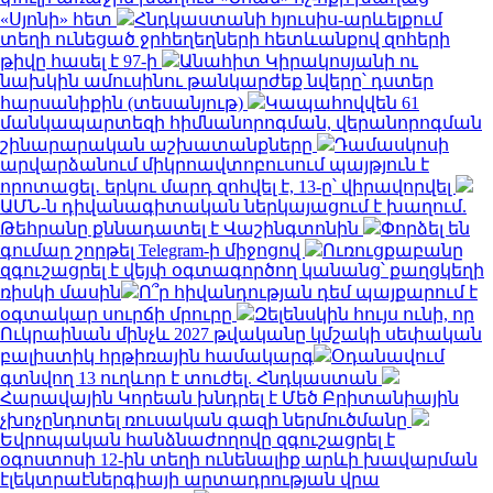
«Սյոնի» հետ
Հնդկաստանի հյուսիս-արևելքում
տեղի ունեցած ջրհեղեղների հետևանքով զոհերի
թիվը հասել է 97-ի
Անահիտ Կիրակոսյանի ու
նախկին ամուսինու թանկարժեք նվերը՝ դստեր
հարսանիքին (տեսանյութ)
Կապահովվեն 61
մանկապարտեզի հիմնանորոգման, վերանորոգման
շինարարական աշխատանքները
Դամասկոսի
արվարձանում միկրոավտոբուսում պայթյուն է
որոտացել․ երկու մարդ զոհվել է, 13-ը՝ վիրավորվել
ԱՄՆ-ն դիվանագիտական ներկայացում է խաղում.
Թեհրանը քննադատել է Վաշինգտոնին
Փորձել են
գումար շորթել Telegram-ի միջոցով
Ուռուցքաբանը
զգուշացրել է վեյփ օգտագործող կանանց՝ քաղցկեղի
ռիսկի մասին
Ո՞ր հիվանդության դեմ պայքարում է
օգտակար սուրճի մրուրը
Զելենսկին հույս ունի, որ
Ուկրաինան մինչև 2027 թվականը կմշակի սեփական
բալիստիկ հրթիռային համակարգ
Օդանավում
գտնվող 13 ուղևոր է տուժել. Հնդկաստան
Հարավային Կորեան խնդրել է Մեծ Բրիտանիային
չխոչընդոտել ռուսական գազի ներմուծմանը
Եվրոպական հանձնաժողովը զգուշացրել է
օգոստոսի 12-ին տեղի ունենալիք արևի խավարման
էլեկտրաէներգիայի արտադրության վրա