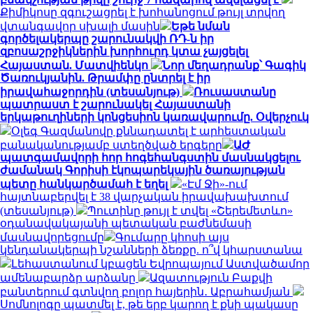
Քիմիկոսը զգուշացրել է խոհանոցում թույլ տրվող
վտանգավոր սխալի մասին
Եթե նման
գործելակերպը շարունակվի ՌԴ-ն իր
զբոսաշրջիկներին խորհուրդ կտա չայցելել
Հայաստան. Մատվիենկո
Նոր մեղադրանք՝ Գագիկ
Ծառուկյանին. Թրամփը ընտրել է իր
իրավահաջորդին (տեսանյութ)
Ռուսաստանը
պատրաստ է շարունակել Հայաստանի
երկաթուղիների կոնցեսիոն կառավարումը. Օվերչուկ
Օլեգ Գազմանովը քննադատել է արհեստական
բանականությամբ ստեղծված երգերը
ԱԺ
պատգամավորի հոր հոգեհանգստին մասնակցելու
ժամանակ Գորիսի էկոպարեկային ծառայության
պետը հանկարծամահ է եղել
«Էմ Ջի»-ում
հայտնաբերվել է 38 վարչական իրավախախտում
(տեսանյութ)
Պուտինը թույլ է տվել «Շերեմետևո»
օդանավակայանի պետական բաժնեմասի
մասնավորեցումը
Գումարը կհոսի այս
կենդանակերպի նշանների ձեռքը. ո՞վ կհարստանա
Լեհաստանում կբացեն Եվրոպայում Աստվածամոր
ամենաբարձր արձանը
Ազատություն Բաքվի
բանտերում գտնվող բոլոր հայերին․ Աբրահամյան
Սոմնոլոգը պատմել է, թե երբ կարող է քնի պակասը