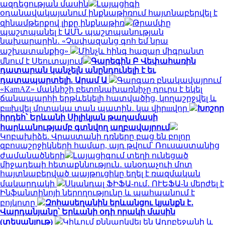
ազդեցության մասին
Լայպցիգի
օդանավակայանում ինքնաթիռում հայտնաբերվել է
զինամթերքով լիքը ինքնաթիռ
Թրամփը
պաշտպանել է ԱՄՆ պաշտպանության
նախարարին․ «Չափազանց գոհ եմ նրա
աշխատանքից»
Մինչև հինգ հազար միգրանտ
մնում է Սեուտայում
Գարեգին Բ Վեփահառին
դատարան կանչելն անընդունելի է եւ
դատապարտելի. Արամ Ա
Գարգառ բնակավայրում
«KamAZ» մակնիշի բետոնախառնիչը դուրս է եկել
ճանապարհի երթևեկելի հատվածից, կողաշրջվել և
բшխվել մոտակա տան պատին․ կա վիրшվոր
Խոշոր
հրդեհ՝ Երևանի Սիլիկյան թաղամասի
հարևանությամբ գտնվող աղբավայրում
Կոբախիձե. Վրաստանի դռները բաց են բոլոր
զբոսաշրջիկների համար, այդ թվում՝ Ռուսաստանից
ժամանածների
Լայպցիգում տեղի ունեցած
միջադեպի հետաքննություն․ անօդաչուի մոտ
հայտնաբերված պայթուցիկը եղել է ռազմական
մակարդակի
Սկանդալ ՖԻՖԱ-ում․ ՈՒԵՖԱ-ն մերժել է
Ինֆանտինոյի ներողությունը և պահպանում է
բոյկոտը
Զոհասեղանին երևանցու կյանքն է․
Վարդանյանը՝ Երևանի օդի որակի մասին
(տեսանյութ)
Կիևում քննարկվել են Ադրբեջանի և