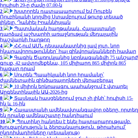
հուլիսի 29-ը ժամը 07.00-ն
2
Խստորեն դատապարտում եմ Ռուբեն
Ռուբինյանի կողմից Ստամբուլում թուրք տեսած
լինելը. Դանիել Իոաննիսյան
3
Պատմական հաղթանակ․ Հայաստանը
դարձավ աշխարհի առաջնության մեդալային
հաշվարկի հաղթող
4
ՀՀ-ում ԱՄՆ դեսպանատնից լավ լուր․ նոր
հնարավորություններ՝ հայ զինվորականների համար
5
Գագիկ Ծառուկյանից կբռնագանձվի 75 անշարժ
գույք, 42 ավտոմեքենա, 105 միլիարդ 865 միլիոն 865
հազար դրամ
6
Սուրեն Պապիկյանի նոր հրամանը՝
ժամկետային զինծառայողների վերաբերյալ
7
10 միլիոն երկրպագու պահանջում է վտարել
Արգենտինային ԱԱ-2026-ից
8
Տասնյակ հասցեներում ջուր չի լինի՝ հուլիսի 15-
ին և 16-ին
9
Հայաստանի ամենավտանգավոր օձերը. որտեղ
են դրանք ամենաշատը հանդիպում
10
Պուտինը հանդես է եկել հայտարարությամբ.
Խուզարկություն և ձերբակալություն․ թիրախում՝
ընդդիմադիրները (տեսանյութ)