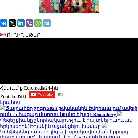
ՈՒՂԻՂ ԵԹԵՐ
Հետևե՛ք Euromedia24-ին
Youtube-ում`
Լրահոս
Ծայրահեղ շոգը 2026 թվականին Եվրոպայում ավելի
քան 25 հազար մարդու կյանք է խլել. Bloomberg
Փեզեշքիանը շնորհակալություն է հայտնել հարևան
երկրներին՝ Իրանին աջակցելու համար
Կոնֆերենցիաների լիգայի որակավորման երրորդ
փուլի առաջին խաղում «Նոան» ոչ-ոքի խաղաց