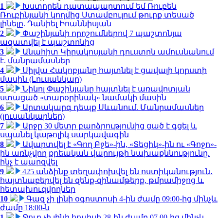
1
Խստորեն դատապարտում եմ Ռուբեն
Ռուբինյանի կողմից Ստամբուլում թուրք տեսած
լինելը. Դանիել Իոաննիսյան
2
Փաշինյանի որոշումներով 7 պաշտոնյա
ազատվել է պաշտոնից
3
Անահիտ Կիրակոսյանի դուստրն ամուսնանում
է. մանրամասներ
4
Սիլվա Հակոբյանը հայտնել է ցավալի կորստի
մասին (Լուսանկար)
5
Նիկոլ Փաշինյանը հայտնել է առավոտյան
ստացած «տարօրինակ» նամակի մասին
6
Արտակարգ դեպք Սևանում. Մանրամասներ
(լուսանկարներ)
7
Արջը 30 մետր բարձրությունից ցած է գցել և
սպանել կաթոլիկ սարկավագին
8
Ավարտվել է «Գող Բջե»-ին, «Տեցիկ»-ին ու «Գոջո»-
ին առնչվող քրեական վարույթի նախաքննությունը.
ինչ է պարզվել
9
425 անձինք տեղափոխվել են ոստիկանություն․
հայտնաբերվել են զենք-զինամթերք, թմրամիջոց և
հետախուզվողներ
10
Գազ չի լինի օգոստոսի 4-ին ժամը 09:00-ից մինչև
ժամը 18:00-ն
1
Ջուր չի լինի հուլիսի 28-ին ժամը 07.00-ից մինչև