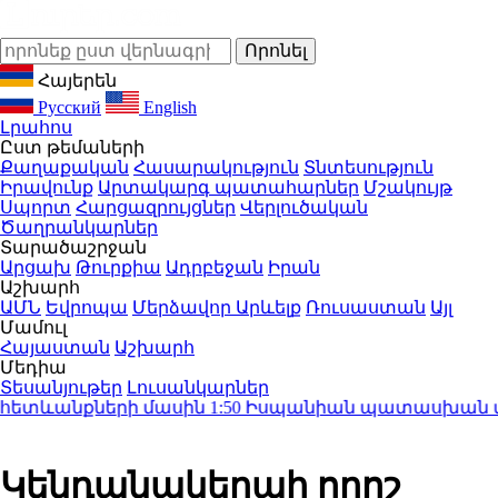
Հայերեն
Русский
English
Լրահոս
Ըստ թեմաների
Քաղաքական
Հասարակություն
Տնտեսություն
Իրավունք
Արտակարգ պատահարներ
Մշակույթ
Սպորտ
Հարցազրույցներ
Վերլուծական
Ծաղրանկարներ
Տարածաշրջան
Արցախ
Թուրքիա
Ադրբեջան
Իրան
Աշխարհ
ԱՄՆ
Եվրոպա
Մերձավոր Արևելք
Ռուսաստան
Այլ
Մամուլ
Հայաստան
Աշխարհ
Մեդիա
Տեսանյութեր
Լուսանկարներ
ետևանքների մասին
1:50
Իսպանիան պատասխան միջոցն
Կենդանակերպի որոշ