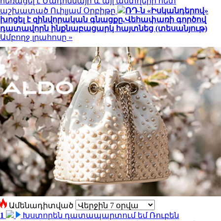
հեռացել է Մադոննայի և այլ աստղերի հետ
աշխատած Ուիլյամ Օրբիթը
ՌԴ-ն «Իսկանդերով»
խոցել է զինվորական գնացքը.Վեհափառի գործով
դատավորն ինքնաբացարկ հայտնեց (տեսանյութ)
Ամբողջ լրահոսը »
Ամենադիտված
1
Խստորեն դատապարտում եմ Ռուբեն