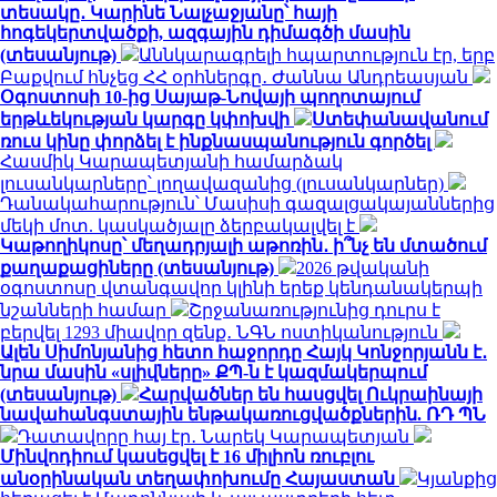
տեսակը․ Կարինե Նալչաջյանը՝ հայի
հոգեկերտվածքի, ազգային դիմագծի մասին
(տեսանյութ)
Աննկարագրելի հպարտություն էր, երբ
Բաքվում հնչեց ՀՀ օրհներգը․ Ժաննա Անդրեասյան
Օգոստոսի 10-ից Սայաթ-Նովայի պողոտայում
երթևեկության կարգը կփոխվի
Ստեփանավանում
ռուս կինը փորձել է ինքնասպանություն գործել
Հասմիկ Կարապետյանի համարձակ
լուսանկարները՝ լողավազանից (լուսանկարներ)
Դանակահարություն՝ Մասիսի գազալցակայաններից
մեկի մոտ. կասկածյալը ձերբակալվել է
Կաթողիկոսը՝ մեղադրյալի աթոռին․ ի՞նչ են մտածում
քաղաքացիները (տեսանյութ)
2026 թվականի
օգոստոսը վտանգավոր կլինի երեք կենդանակերպի
նշանների համար
Շրջանառությունից դուրս է
բերվել 1293 միավոր զենք․ ՆԳՆ ոստիկանություն
Ալեն Սիմոնյանից հետո հաջորդը Հայկ Կոնջորյանն է․
նրա մասին «սլիվները» ՔՊ-ն է կազմակերպում
(տեսանյութ)
Հարվածներ են հասցվել Ուկրաինայի
նավահանգստային ենթակառուցվածքներին. ՌԴ ՊՆ
Դատավորը հայ էր․ Նարեկ Կարապետյան
Մինվոդիում կասեցվել է 16 միլիոն ռուբլու
անօրինական տեղափոխումը Հայաստան
Կյանքից