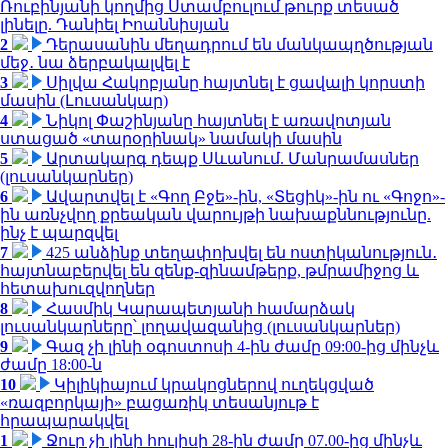
Ռուբինյանի կողմից Ստամբուլում թուրք տեսած
լինելը. Դանիել Իոաննիսյան
2
Դերասանին մեղադրում են մանկապղծության
մեջ․ նա ձերբակալվել է
3
Սիլվա Հակոբյանը հայտնել է ցավալի կորստի
մասին (Լուսանկար)
4
Նիկոլ Փաշինյանը հայտնել է առավոտյան
ստացած «տարօրինակ» նամակի մասին
5
Արտակարգ դեպք Սևանում. Մանրամասներ
(լուսանկարներ)
6
Ավարտվել է «Գող Բջե»-ին, «Տեցիկ»-ին ու «Գոջո»-
ին առնչվող քրեական վարույթի նախաքննությունը.
ինչ է պարզվել
7
425 անձինք տեղափոխվել են ոստիկանություն․
հայտնաբերվել են զենք-զինամթերք, թմրամիջոց և
հետախուզվողներ
8
Հասմիկ Կարապետյանի համարձակ
լուսանկարները՝ լողավազանից (լուսանկարներ)
9
Գազ չի լինի օգոստոսի 4-ին ժամը 09:00-ից մինչև
ժամը 18:00-ն
10
Կիլիկիայում կրակոցներով ուղեկցված
«ռազբորկայի» բացառիկ տեսանյութ է
հրապարակվել
1
Ջուր չի լինի հուլիսի 28-ին ժամը 07.00-ից մինչև