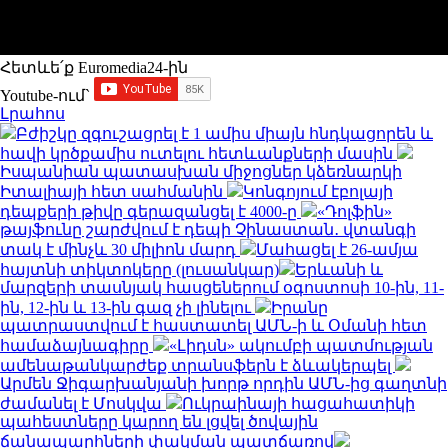
Հետևե՛ք Euromedia24-ին
Youtube-ում`
Լրահոս
Բժիշկը զգուշացրել է 1 ամիս միայն հնդկացորեն և
հավի կրծքամիս ուտելու հետևանքների մասին
Իսպանիան պատասխան միջոցներ կձեռնարկի
Իտալիայի հետ սահմանին
Կոնգոյում էբոլայի
դեպքերի թիվը գերազանցել է 4000-ը
«Դոլֆին»
թայֆունը շարժվում է դեպի Չինաստան․ վտանգի
տակ է մինչև 30 միլիոն մարդ
Մահացել է 26-ամյա
հայտնի տիկտոկերը (լուսանկար)
Երևանի և
մարզերի տասնյակ հասցեներում օգոստոսի 10-ին, 11-
ին, 12-ին և 13-ին գազ չի լինելու
Իրանը
պատրաստվում է հաստատել ԱՄՆ-ի և Օմանի հետ
համաձայնագիրը
«Լիդսն» ակումբի պատմության
ամենաթանկարժեք տրանսֆերն է ձևակերպել
Արմեն Ջիգարխանյանի խորթ որդին ԱՄՆ-ից գաղտնի
ժամանել է Մոսկվա
Ուկրաինայի հացահատիկի
պահեստները կարող են լցվել ծովային
ճանապարհների փակման պատճառով