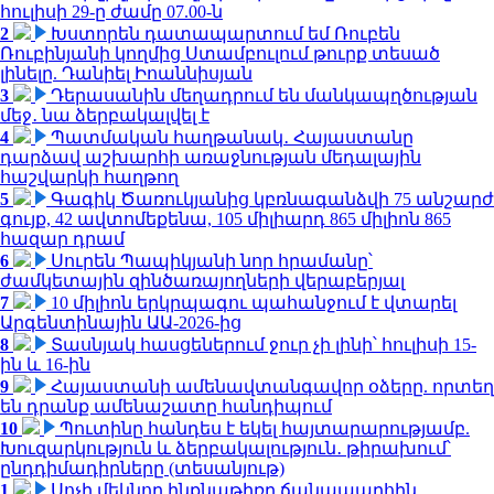
հուլիսի 29-ը ժամը 07.00-ն
2
Խստորեն դատապարտում եմ Ռուբեն
Ռուբինյանի կողմից Ստամբուլում թուրք տեսած
լինելը. Դանիել Իոաննիսյան
3
Դերասանին մեղադրում են մանկապղծության
մեջ․ նա ձերբակալվել է
4
Պատմական հաղթանակ․ Հայաստանը
դարձավ աշխարհի առաջնության մեդալային
հաշվարկի հաղթող
5
Գագիկ Ծառուկյանից կբռնագանձվի 75 անշարժ
գույք, 42 ավտոմեքենա, 105 միլիարդ 865 միլիոն 865
հազար դրամ
6
Սուրեն Պապիկյանի նոր հրամանը՝
ժամկետային զինծառայողների վերաբերյալ
7
10 միլիոն երկրպագու պահանջում է վտարել
Արգենտինային ԱԱ-2026-ից
8
Տասնյակ հասցեներում ջուր չի լինի՝ հուլիսի 15-
ին և 16-ին
9
Հայաստանի ամենավտանգավոր օձերը. որտեղ
են դրանք ամենաշատը հանդիպում
10
Պուտինը հանդես է եկել հայտարարությամբ.
Խուզարկություն և ձերբակալություն․ թիրախում՝
ընդդիմադիրները (տեսանյութ)
1
Սոչի մեկնող ինքնաթիռը ճանապարհին