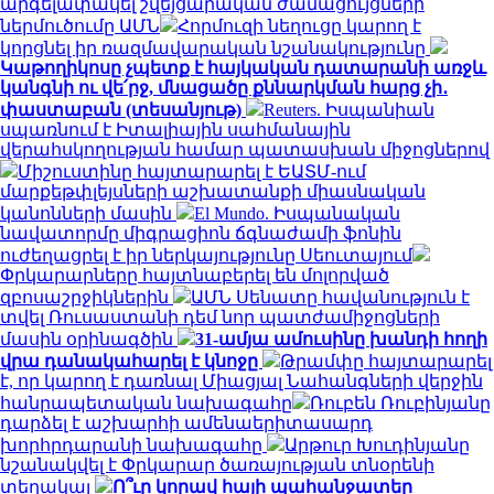
արգելափակել շվեյցարական ժամացույցների
ներմուծումը ԱՄՆ
Հորմուզի նեղուցը կարող է
կորցնել իր ռազմավարական նշանակությունը
Կաթողիկոսը չպետք է հայկական դատարանի առջև
կանգնի ու վե՛րջ, մնացածը քննարկման հարց չի․
փաստաբան (տեսանյութ)
Reuters. Իսպանիան
սպառնում է Իտալիային սահմանային
վերահսկողության համար պատասխան միջոցներով
Միշուստինը հայտարարել է ԵԱՏՄ-ում
մարքեթփլեյսների աշխատանքի միասնական
կանոնների մասին
El Mundo. Իսպանական
նավատորմը միգրացիոն ճգնաժամի ֆոնին
ուժեղացրել է իր ներկայությունը Սեուտայում
Փրկարարները հայտնաբերել են մոլորված
զբոսաշրջիկներին
ԱՄՆ Սենատը հավանություն է
տվել Ռուսաստանի դեմ նոր պատժամիջոցների
մասին օրինագծին
31-ամյա ամուսինը խանդի հողի
վրա դանակահարել է կնոջը
Թրամփը հայտարարել
է, որ կարող է դառնալ Միացյալ Նահանգների վերջին
հանրապետական ​​նախագահը
Ռուբեն Ռուբինյանը
դարձել է աշխարհի ամենաերիտասարդ
խորհրդարանի նախագահը
Արթուր Խուդինյանը
նշանակվել է Փրկարար ծառայության տնօրենի
տեղակալ
Ո՞ւր կորավ հայի պահանջատեր