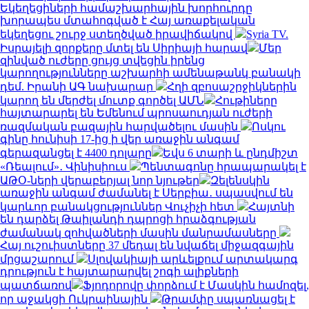
Եկեղեցիների համաշխարհային խորհուրդը
խորապես մտահոգված է Հայ առաքելական
եկեղեցու շուրջ ստեղծված իրավիճակով
Syria TV.
Իսրայելի զորքերը մտել են Սիրիայի հարավ
Մեր
զինված ուժերը ցույց տվեցին իրենց
կարողությունները աշխարհի ամենաթանկ բանակի
դեմ. Իրանի ԱԳ նախարար
Հղի զբոսաշրջիկներին
կարող են մերժել մուտք գործել ԱՄՆ
Հութիները
հայտարարել են Եմենում պրոսաուդյան ուժերի
ռազմական բազային հարվածելու մասին
Ոսկու
գինը հունիսի 17-ից ի վեր առաջին անգամ
գերազանցել է 4400 դոլարը
Եվս 6 տարի և ընդմիշտ
«Ռեալում»․ Վինիսիուս
Պենտագոնը հրապարակել է
ԱԹՕ-ների վերաբերյալ նոր նյութեր
Զելենսկին
առաջին անգամ ժամանել է Սերբիա․ սպասվում են
կարևոր բանակցություններ Վուչիչի հետ
Հայտնի
են դարձել Թաիլանդի դպրոցի հրաձգության
ժամանակ զոհվածների մասին մանրամասները
Հայ ուշուիստները 37 մեդալ են նվաճել միջազգային
մրցաշարում
Սլովակիայի արևելքում արտակարգ
դրություն է հայտարարվել շոգի ալիքների
պատճառով
Ֆյոդորովը փորձում է Մասկին համոզել,
որ աջակցի Ուկրաինային
Թրամփը սպառնացել է