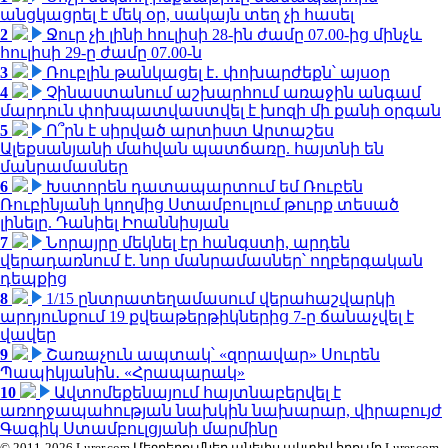
անցկացրել է մեկ օր, սակայն տեղ չի հասել
2
Ջուր չի լինի հուլիսի 28-ին ժամը 07.00-ից մինչև
հուլիսի 29-ը ժամը 07.00-ն
3
Ռուբլին թանկացել է․ փոխարժեքն՝ այսօր
4
Չինաստանում աշխարհում առաջին անգամ
մարդուն փոխպատվաստվել է խոզի մի քանի օրգան
5
Ո՞րն է սիրված արտիստ Արտաշես
Ալեքսանյանի մահվան պատճառը. հայտնի են
մանրամասներ
6
Խստորեն դատապարտում եմ Ռուբեն
Ռուբինյանի կողմից Ստամբուլում թուրք տեսած
լինելը. Դանիել Իոաննիսյան
7
Նորայրը մեկնել էր հանգստի, արդեն
վերադառնում է. նոր մանրամասներ՝ ողբերգական
դեպքից
8
1/15 ընտրատեղամասում վերահաշվարկի
արդյունքում 19 քվեաթերթիկներից 7-ը ճանաչվել է
վավեր
9
Շառաչուն ապտակ՝ «զորավար» Սուրեն
Պապիկյանին․ «Հրապարակ»
10
Ավտոմեքենայում հայտնաբերվել է
առողջապահության նախկին նախարար, վիրաբույժ
Գագիկ Ստամբուլցյանի մարմինը
© 2011-2026 Lurer.com Մեջբերումներ անելիս ակտիվ հղումը Lurer.com-