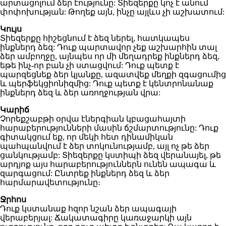
արտացոլում ձեր էությունը: Տիեզերքը կոչ է անում
փոփոխության: Թողեք այն, ինչը այլևս չի աշխատում:
Կույս
Տիեզերքը հիշեցնում է ձեզ ներել, հատկապես
ինքներդ ձեզ: Դուք պարտավոր չեք աշխարհին տալ
ձեր ամբողջը, այնպես որ մի մեղադրեք ինքներդ ձեզ,
եթե ինչ-որ բան չի ստացվում: Դուք պետք է
պարզեցնեք ձեր կյանքը, ազատվեք մեղքի զգացումից
և պերֆեկցիոնիզմից: Դուք պետք է կենտրոնանաք
ինքներդ ձեզ և ձեր առողջության վրա:
Կարիճ
Չորեքշաբթի օրվա էներգիան կբացահայտի
հարաբերությունների մասին ճշմարտությունը: Դուք
գիտակցում եք, որ մեկի հետ դինամիկան
պահպանվում է ձեր տոկունությամբ, այլ ոչ թե ձեր
ցանկությամբ: Տիեզերքը կստիպի ձեզ վերանայել, թե
արդյոք այս հարաբերություններն ունեն ապագա և
զարգացում: Ընտրեք ինքներդ ձեզ և ձեր
հարմարավետությունը։
Ջրհոս
Դուք կստանաք հզոր նշան ձեր ապագայի
վերաբերյալ: Ճակատագիրը կառաջարկի այն