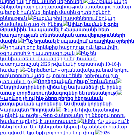
ալերգիայի դեմ. պարզ մեթոդներ
2027 թվականից
Ֆինլանդիայի քաղաքացիություն ստանալու համար
պետք է հանձնել երկրի մասին գիտելիքների
քննություն
Բազմաթիվ հասցեներում երկար
ժամանակ գազ չի լինելու
Ալիևը նամակ է գրել
Թրամփին․ նա պատմել է Հայաստանի հետ
խաղաղության տնտեսական առավելությունների
մասին
Ի՞նչ եղանակ է սպասվում առաջիկա օրերին
Կիրակի օրը երկնքից հաջողություն կթափվի․
օգոստոսի 9-ի աստղագուշակ
Ինչ են
կանխատեսում աստղերը մեզ համար.
աստղագուշակ 2026 թվականի օգոստոսի 10-16-ի
համար
«Շերեմետևո» օդանավակայանում երկու
ուղևորուհի վազելով դուրս է եկել թռիչքադաշտ
(տեսանյութ)
Ողբերգական դեպք՝ Երևանում
Ընդդիմադիրների վիճակը նախանձելի չէ. իրենց
առաջ փորձառու դեմագոգներ են (տեսանյութ)
Կարևոր չի ով ինչ ձեռք բերեց հերթական
քաղաքական պրոցեսից, ես միայն կորցրեցի.
Կարապետ Պողոսյան
«Ֆելոն հիվանդանոցից
պոնչիկ ա ուզել». Գոռ Հակոբյանը իր ձեռքով որդու
համար պոնչիկ է պատրաստել
Ամեն ինչ սկսվում է
հենց հիմա․ Այս կենդանակերպի նշանների համար
բացվում է կյանքի բոլորովին նոր փուլ
2026