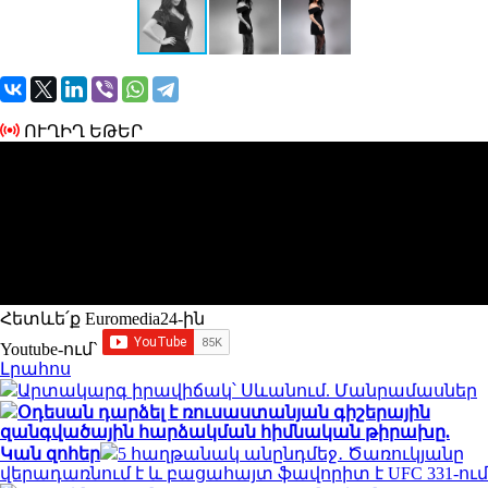
ՈՒՂԻՂ ԵԹԵՐ
Հետևե՛ք Euromedia24-ին
Youtube-ում`
Լրահոս
Արտակարգ իրավիճակ՝ Սևանում. Մանրամասներ
Օդեսան դարձել է ռուսաստանյան գիշերային
զանգվածային հարձակման հիմնական թիրախը.
Կան զոհեր
5 հաղթանակ անընդմեջ․ Ծառուկյանը
վերադառնում է և բացահայտ ֆավորիտ է UFC 331-ում