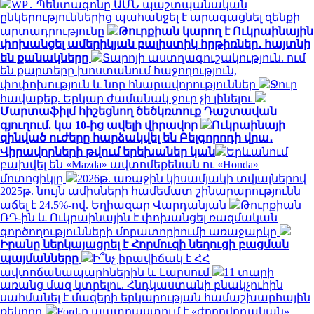
WP․ Պենտագոնը ԱՄՆ պաշտպանական
ընկերություններից պահանջել է արագացնել զենքի
արտադրությունը
Թուրքիան կարող է Ուկրաինային
փոխանցել ամերիկյան բալիստիկ հրթիռներ․ հայտնի
են քանակները
Տարոյի աստղագուշակություն. ում
են քարտերը խոստանում հաջողություն,
փոփոխություն և նոր հնարավորություններ
Ջուր
հավաքեք. Երկար ժամանակ ջուր չի լինելու
Մարտաֆիլմ հիշեցնող ծեծկռտուք Դաշտավան
գյուղում. կա 10-ից ավելի վիրավոր
Ուկրաինայի
զինված ուժերը հարձակվել են Բելգորոդի վրա․
Վիրավորների թվում երեխաներ կան
Երևանում
բախվել են «Mazda» ավտոմեքենան ու «Honda»
մոտոցիկլը
2026թ. առաջին կիսամյակի տվյալներով
2025թ. նույն ամիսների համեմատ շինարարությունն
աճել է 24.5%-ով. Եղիազար Վարդանյան
Թուրքիան
ՌԴ-ին և Ուկրաինային է փոխանցել ռազմական
գործողությունների մորատորիումի առաջարկը
Իրանը ներկայացրել է Հորմուզի նեղուցի բացման
պայմանները
Ի՞նչ իրավիճակ է ՀՀ
ավտոճանապարհներին և Լարսում
11 տարի
առանց մազ կտրելու. Հնդկաստանի բնակչուհին
սահմանել է մազերի երկարության համաշխարհային
ռեկորդ
Ford-ը պատրաստում է «ժողովրդական»