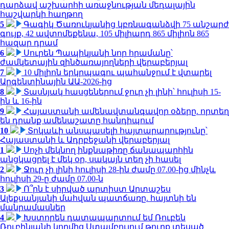
դարձավ աշխարհի առաջնության մեդալային
հաշվարկի հաղթող
5
Գագիկ Ծառուկյանից կբռնագանձվի 75 անշարժ
գույք, 42 ավտոմեքենա, 105 միլիարդ 865 միլիոն 865
հազար դրամ
6
Սուրեն Պապիկյանի նոր հրամանը՝
ժամկետային զինծառայողների վերաբերյալ
7
10 միլիոն երկրպագու պահանջում է վտարել
Արգենտինային ԱԱ-2026-ից
8
Տասնյակ հասցեներում ջուր չի լինի՝ հուլիսի 15-
ին և 16-ին
9
Հայաստանի ամենավտանգավոր օձերը. որտեղ
են դրանք ամենաշատը հանդիպում
10
Տոկաևի անսպասելի հայտարարությունը՝
Հայաստանի և Ադրբեջանի վերաբերյալ
1
Սոչի մեկնող ինքնաթիռը ճանապարհին
անցկացրել է մեկ օր, սակայն տեղ չի հասել
2
Ջուր չի լինի հուլիսի 28-ին ժամը 07.00-ից մինչև
հուլիսի 29-ը ժամը 07.00-ն
3
Ո՞րն է սիրված արտիստ Արտաշես
Ալեքսանյանի մահվան պատճառը. հայտնի են
մանրամասներ
4
Խստորեն դատապարտում եմ Ռուբեն
Ռուբինյանի կողմից Ստամբուլում թուրք տեսած