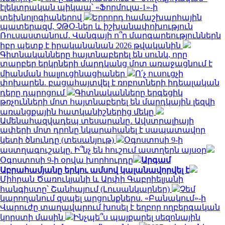
էլեկտրական պիկապ՝ «Ֆորմուլա-1»-ի
տեխնոլոգիաներով
Երրորդ համաշխարհային
պատերազմ, ՉԹՕ-ներ և իշխանափոխություն
Ռուսաստանում․ Վանգայի ո՞ր մարգարեություններն
իբր պետք է իրականանան 2026 թվականին
Գիտնականները հայտնաբերել են սունկ, որը
տարբեր երկրների մարդկանց մոտ առաջացնում է
միանման հալյուցինացիաներ
Ո՛չ ուսուցչի
փոխարեն. բացահայտվել է ռոբոտների իդեալական
դերը դպրոցում
Գիտնականները երգեցիկ
թռչունների մոտ հայտնաբերել են մարդկային լեզվի
առանցքային հատկանիշներից մեկը
Ամենահազվադեպ տեսարանը․ Ավստրալիայի
ափերի մոտ դրոնը նկարահանել է սապատավոր
կետի ծնունդը (տեսանյութ)
Օգոստոսի 9-ի
աստղագուշակը. Ի՞նչ են հուշում աստղերն այսօր
Օգոստոսի 9-ի օրվա խորհուրդը
Արգամ
Աբրահամյանը երկու ամսով կալանավորվել է
Միհրան Ծառուկյանի և Արփի Գաբրիելյանի
հանգիստը՝ Շանհայում (Լուսանկարներ)
Չեմ
կարողանում զսպել արցունքներս. «Բանակում»-ի
Վարուժը տաղավարում խոսել է եղբոր ողբերգական
կորստի մասին
Ինչպե՞ս պայքարել սեզոնային