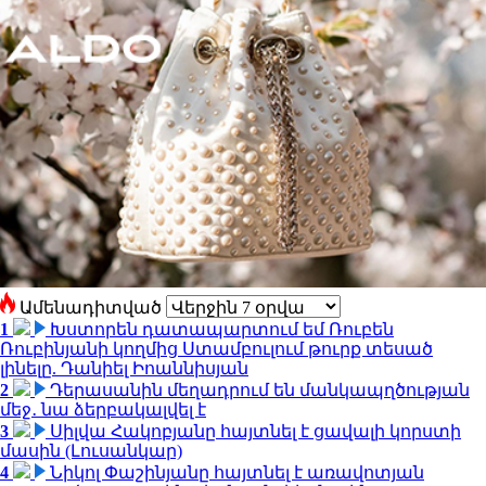
Ամենադիտված
1
Խստորեն դատապարտում եմ Ռուբեն
Ռուբինյանի կողմից Ստամբուլում թուրք տեսած
լինելը. Դանիել Իոաննիսյան
2
Դերասանին մեղադրում են մանկապղծության
մեջ․ նա ձերբակալվել է
3
Սիլվա Հակոբյանը հայտնել է ցավալի կորստի
մասին (Լուսանկար)
4
Նիկոլ Փաշինյանը հայտնել է առավոտյան