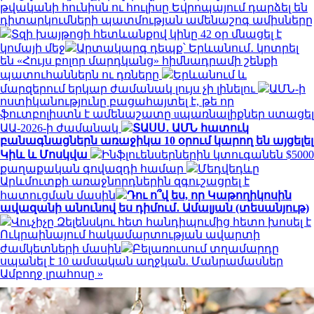
թվականի հունիսն ու հուլիսը Եվրոպայում դարձել են
դիտարկումների պատմության ամենաշոգ ամիսները
Տզի խայթոցի հետևանքով կինը 42 օր մնացել է
կոմայի մեջ
Արտակարգ դեպք՝ Երևանում․ կոտրել
են «Հույս բոլոր մարդկանց» հիմնադրամի շենքի
պատուհաններն ու դռները
Երևանում և
մարզերում երկար ժամանակ լույս չի լինելու
ԱՄՆ-ի
ոստիկանությունը բացահայտել է, թե որ
ֆուտբոլիստն է ամենաշատը uպառնալիքներ ստացել
ԱԱ-2026-ի ժամանակ
ՏԱՍՍ․ ԱՄՆ հատուկ
բանագնացներն առաջիկա 10 օրում կարող են այցելել
Կիև և Մոսկվա
Ինֆլուենսերներին կտուգանեն $5000
քաղաքական գովազդի համար
Մեդվեդևը
Արևմուտքի առաջնորդներին զգուշացրել է
հատուցման մասին
Դու ո՞վ ես, որ Կաթողիկոսին
ավազանի անունով ես դիմում․ Ամալյան (տեսանյութ)
Վուչիչը Զելենսկու հետ հանդիպումից հետո խոսել է
Ուկրաինայում հակամարտության ավարտի
ժամկետների մասին
Բելառուսում տղամարդը
սպանել է 10 ամսական աղջկան. Մանրամասներ
Ամբողջ լրահոսը »