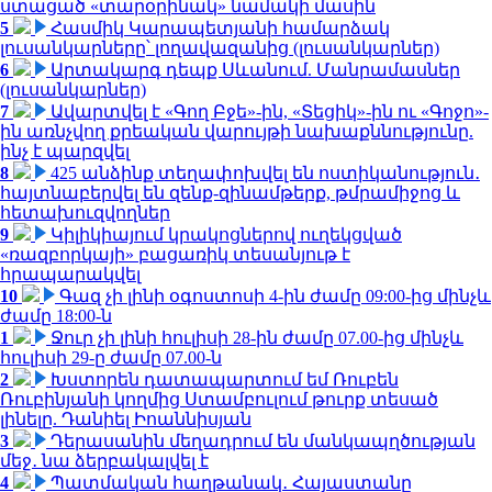
ստացած «տարօրինակ» նամակի մասին
5
Հասմիկ Կարապետյանի համարձակ
լուսանկարները՝ լողավազանից (լուսանկարներ)
6
Արտակարգ դեպք Սևանում. Մանրամասներ
(լուսանկարներ)
7
Ավարտվել է «Գող Բջե»-ին, «Տեցիկ»-ին ու «Գոջո»-
ին առնչվող քրեական վարույթի նախաքննությունը.
ինչ է պարզվել
8
425 անձինք տեղափոխվել են ոստիկանություն․
հայտնաբերվել են զենք-զինամթերք, թմրամիջոց և
հետախուզվողներ
9
Կիլիկիայում կրակոցներով ուղեկցված
«ռազբորկայի» բացառիկ տեսանյութ է
հրապարակվել
10
Գազ չի լինի օգոստոսի 4-ին ժամը 09:00-ից մինչև
ժամը 18:00-ն
1
Ջուր չի լինի հուլիսի 28-ին ժամը 07.00-ից մինչև
հուլիսի 29-ը ժամը 07.00-ն
2
Խստորեն դատապարտում եմ Ռուբեն
Ռուբինյանի կողմից Ստամբուլում թուրք տեսած
լինելը. Դանիել Իոաննիսյան
3
Դերասանին մեղադրում են մանկապղծության
մեջ․ նա ձերբակալվել է
4
Պատմական հաղթանակ․ Հայաստանը