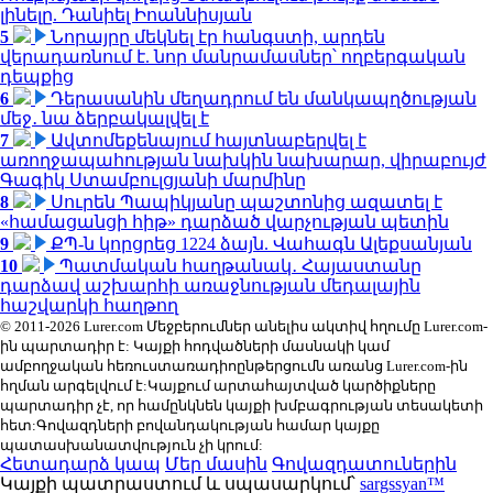
լինելը. Դանիել Իոաննիսյան
5
Նորայրը մեկնել էր հանգստի, արդեն
վերադառնում է. նոր մանրամասներ՝ ողբերգական
դեպքից
6
Դերասանին մեղադրում են մանկապղծության
մեջ․ նա ձերբակալվել է
7
Ավտոմեքենայում հայտնաբերվել է
առողջապահության նախկին նախարար, վիրաբույժ
Գագիկ Ստամբուլցյանի մարմինը
8
Սուրեն Պապիկյանը պաշտոնից ազատել է
«համացանցի հիթ» դարձած վարչության պետին
9
ՔՊ-ն կորցրեց 1224 ձայն. Վահագն Ալեքսանյան
10
Պատմական հաղթանակ․ Հայաստանը
դարձավ աշխարհի առաջնության մեդալային
հաշվարկի հաղթող
© 2011-2026 Lurer.com Մեջբերումներ անելիս ակտիվ հղումը Lurer.com-
ին պարտադիր է: Կայքի հոդվածների մասնակի կամ
ամբողջական հեռուստառադիոընթերցումն առանց Lurer.com-ին
հղման արգելվում է:Կայքում արտահայտված կարծիքները
պարտադիր չէ, որ համընկնեն կայքի խմբագրության տեսակետի
հետ:Գովազդների բովանդակության համար կայքը
պատասխանատվություն չի կրում:
Հետադարձ կապ
Մեր մասին
Գովազդատուներին
Կայքի պատրաստում և սպասարկում՝
sargssyan™