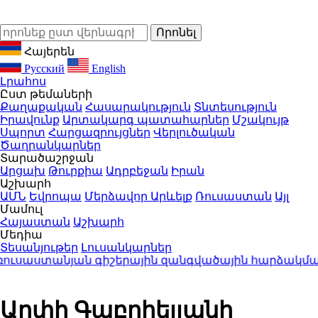
Հայերեն
Русский
English
Լրահոս
Ըստ թեմաների
Քաղաքական
Հասարակություն
Տնտեսություն
Իրավունք
Արտակարգ պատահարներ
Մշակույթ
Սպորտ
Հարցազրույցներ
Վերլուծական
Ծաղրանկարներ
Տարածաշրջան
Արցախ
Թուրքիա
Ադրբեջան
Իրան
Աշխարհ
ԱՄՆ
Եվրոպա
Մերձավոր Արևելք
Ռուսաստան
Այլ
Մամուլ
Հայաստան
Աշխարհ
Մեդիա
Տեսանյութեր
Լուսանկարներ
սաստանյան գիշերային զանգվածային հարձակման հ
Արփի Գաբրիելյանի