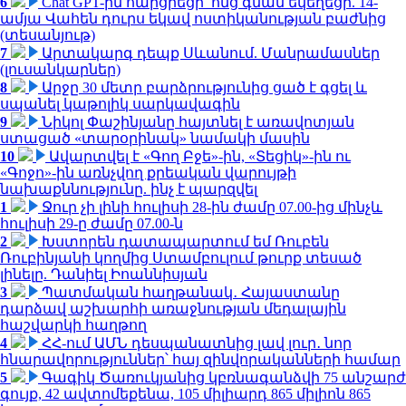
6
Chat GPT-ին հարցրեցի՝ ոնց գնամ եկեղեցի. 14-
ամյա Վահեն դուրս եկավ ոստիկանության բաժնից
(տեսանյութ)
7
Արտակարգ դեպք Սևանում. Մանրամասներ
(լուսանկարներ)
8
Արջը 30 մետր բարձրությունից ցած է գցել և
սպանել կաթոլիկ սարկավագին
9
Նիկոլ Փաշինյանը հայտնել է առավոտյան
ստացած «տարօրինակ» նամակի մասին
10
Ավարտվել է «Գող Բջե»-ին, «Տեցիկ»-ին ու
«Գոջո»-ին առնչվող քրեական վարույթի
նախաքննությունը. ինչ է պարզվել
1
Ջուր չի լինի հուլիսի 28-ին ժամը 07.00-ից մինչև
հուլիսի 29-ը ժամը 07.00-ն
2
Խստորեն դատապարտում եմ Ռուբեն
Ռուբինյանի կողմից Ստամբուլում թուրք տեսած
լինելը. Դանիել Իոաննիսյան
3
Պատմական հաղթանակ․ Հայաստանը
դարձավ աշխարհի առաջնության մեդալային
հաշվարկի հաղթող
4
ՀՀ-ում ԱՄՆ դեսպանատնից լավ լուր․ նոր
հնարավորություններ՝ հայ զինվորականների համար
5
Գագիկ Ծառուկյանից կբռնագանձվի 75 անշարժ
գույք, 42 ավտոմեքենա, 105 միլիարդ 865 միլիոն 865