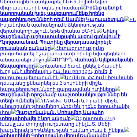
Սեուտային հատկացրել են 6.5 միլիոն եվրո՝
միգրանտներին օգնելու համար
Իրենք պետք է
կարողանան խլել, պայքարում ենք իրենց
ապօրինությունների դեմ. Սամվել Կարապետյան
FT.
Իսլանդիան պահանջում է ձկնորսության
վերահսկողություն, եթե միանա ԵՄ-ին
Նիկոլ
Փաշինյանը աշխատանքային այցով գտնվում է
Ղրղզստանում. Պուտինը վերադասավորել է
ռուսական բանակը
Հետազոտությունը
բացահայտել է շաքարախտի ռիսկը նվազեցնելու
անսպասելի միջոց
#ՈՒՂԻՂ․ Վահագն Ալեքսանյանի
ճեպազրույցը
Երևանում ծառն ընկել է Հասմիկ
Խոջյանի մեքենայի վրա. նա բողոքով դիմել է
քաղաքապետարանին
Աունն ու ՀՀ-ում Լիբանանի
դեսպանը քննարկել են 2 երկրների միջև
հարաբերությունների զարգացման ուղիները
Փաշինյանի որոշմամբ պաշտոնանկություններ են
տեղի ունեցել
Al Arabiya. ԱՄՆ-ի և Իրանի միջև
անուղղակի շփումները մտել են իրենց եզրափակիչ
փուլ
Պաշտոնական․ Մոհամեդ Սալահը
տեղափոխվել է նոր ակումբ
Օգոստոսի 7-9-ը
Խանջյան փողոցի ուղետարը մինչև Տ. Մեծի
խաչմերուկ երթևեկության համար փակ է լինելու
Քրիստիննե Գրիգորյանը վերանշանակվել է