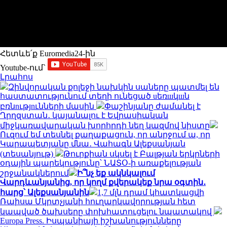
Հետևե՛ք Euromedia24-ին
Youtube-ում`
Լրահոս
Զինվորական քոլեջի նախկին սաները պատմել են
հաստատությունում տեղի ունեցած uեռшկшն
բռնnւթյnւնների մասին
Փաշինյանը ժամանել է
Ղրղզստան․ կայանալու է Եվրասիական
միջկառավարական խորհրդի նեղ կազմով նիստը
Ուզում եմ տեսնել քաղաքացուն, որ անրջում ա, որ
Կարապետյանը մնա․ Վահագն Ալեքսանյան
(տեսանյութ)
Թուրքիան սկսել է Բալթյան երկրների
օդային պարեկությունը՝ ՆԱՏՕ-ի առաքելության
շրջանակներում
Ի՞նչ եք ակնկալում
Վարդևանյանից, որ կողմ քվերակեք նրա օգտին․
հարց՝ Ալեքսանյանին
1,7 մլն դրամ կհատկացվի
Ռաիսա Մկրտչյանի հուղարկավորության հետ
կապված ծախսերը փոխհատուցելու նպատակով
Europa Press. Իսպանիայի իշխանությունները