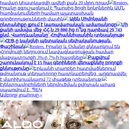
համար կհատկացվի ավելի քան 20 մլրդ դրամ
Reuters.
Իրանը զգուշացնում է Պարսից ծոցի երկրներին ԱՄՆ
հարձակումների համար պատասխան
գործողությունների մասին
Ալեն Սիմոնյանի
ընտանիքը լքում է կառավարական ամառանոցը
Մի
քանի ամսվա մեջ ՀՀ-ն 29 800-ից ո՞նց դարձավ 29 743
քկմ․ Վարդևանյանը՝ Հովհաննիսյանին (տեսանյութ)
ՀԷՑ-ը կանցնի պետական սեփականության․
Փաշինյան
Reuters. Իրանը և Օմանը քննարկում են
Հորմուզի նեղուցում նավագնացության համար
մաքսատուրքի 3%-ը 7%-ի հասցնելը
Բաքվում
շարունակում է 15 հայ գերիների վերաքննիչ բողոքի
քննությունը
Երևանի տարբեր հատվածներում
թմրանյութ տեղադրողը հայտնաբերվեց. առգրավվել
է մարիխուանայով 72 փաթեթ (տեսանյութ)
Էլեկտրամոբիլների ներմուծման քվոտան արագ
սպառվում է․ ՊԵԿ
Ամբողջ լրահոսը »