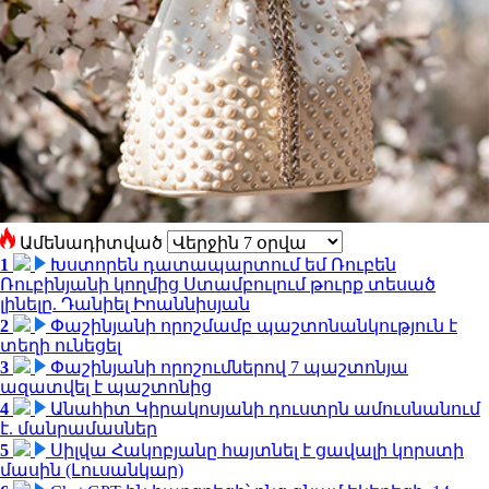
Ամենադիտված
1
Խստորեն դատապարտում եմ Ռուբեն
Ռուբինյանի կողմից Ստամբուլում թուրք տեսած
լինելը. Դանիել Իոաննիսյան
2
Փաշինյանի որոշմամբ պաշտոնանկություն է
տեղի ունեցել
3
Փաշինյանի որոշումներով 7 պաշտոնյա
ազատվել է պաշտոնից
4
Անահիտ Կիրակոսյանի դուստրն ամուսնանում
է. մանրամասներ
5
Սիլվա Հակոբյանը հայտնել է ցավալի կորստի
մասին (Լուսանկար)