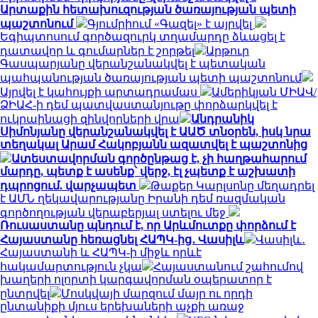
Արտաքին հետախուզության ծառայության պետի
պաշտոնում
Գյումրիում «Գազել» է այրվել
Եգիպտոսում գործազուրկ տղամարդը ձևացել է
դատավոր և գումարներ է շորթել
Արթուր
Գասպարյանը վերանշանակվել է պետական
պահպանության ծառայության պետի պաշտոնում
Այրվել է կահույքի արտադրամաս
Ամերիկյան ՄԻԱՎ/
ՁԻԱՀ-ի դեմ պատվաստանյութը փորձարկվել է
ուկրաինացի զինվորների վրա
Անդրանիկ
Սիմոնյանը վերանշանակվել է ԱԱԾ տնօրեն, իսկ նրա
տեղակալ Արամ Հակոբյանն ազատվել է պաշտոնից
Ատեստավորման գործընթաց է, չի հաղթահարում
մարդը, պետք է ասենք՝ վերջ, էլ չպետք է աշխատի
դպրոցում. վարչապետ
Թաքեր Կարլսոնը մեղադրել
է ԱՄՆ ղեկավարությանը Իրանի դեմ ռազմական
գործողության վերաբերյալ ստելու մեջ
Ռուսաստանը պնդում է, որ Արևմուտքը փորձում է
Հայաստանը հեռացնել ՀԱՊԿ-ից․ Վասիլև
Վասիլև․
Հայաստանի և ՀԱՊԿ-ի միջև որևէ
հակամարտություն չկա
Հայաստանում շահումով
խաղերի ոլորտի կարգավորման օպերատոր է
ընտրվել
Մոսկվայի մարզում մայր ու որդի
ընտանիքի մյուս երեխաների աչքի առաջ