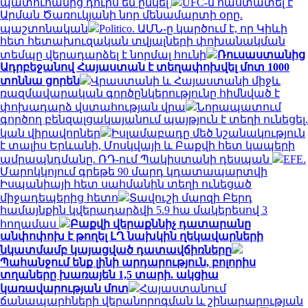
պատուհանից դուրս են ընկել
UFC-ն հաստատել է
Արման Ծառուկյանի նոր մենամարտի օրը.
պաշտոնական
Politico. ԱՄՆ-ը կարծում է, որ Կիևի
հետ հետախուզական տվյալների փոխանակման
տեմպը վերադարձել է նորմալ հունի
Ռուսաստանից
Ադրբեջանով Հայաստան է տեղափոխվել մոտ 1000
տոննա ցորեն
Վրաստանի և Հայաստանի միջև
ռազմավարական գործընկերությունը հիմնված է
փոխադարձ վստահության վրա
Նորապատում
գործող բենզալցակայանում պայթյուն է տեղի ունեցել.
կան վիրավորներ
Իսլամաբադը մեծ նշանակություն
է տալիս Երևանի, Մոսկվայի և Բաքվի հետ կապերի
ամրապնդմանը. ՌԴ-ում Պակիստանի դեսպան
EFE.
Մարոկկոյում գրեթե 90 մարդ կդատապարտվի
Իսպանիայի հետ սահմանին տեղի ունեցած
միջադեպերից հետո
Տավուշի մարզի Բերդ
համայնքին կվերադարձվի 5.9 հա մակերեսով 3
հողամաս
Բաքվի վերաքննիչ դատարանը
անփոփոխ է թողել ԼՂ նախկին ղեկավարների
նկատմամբ կայացված դատավճիռները
Պահանջում ենք լինի արդարություն, բոլորիս
տղաները խառայեն 1,5 տարի. ակցիա
կառավարության մոտ
Հայաստանում
ճանապարհների վերանորոգման և շինարարության