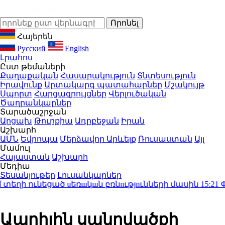
Հայերեն
Русский
English
Լրահոս
Ըստ թեմաների
Քաղաքական
Հասարակություն
Տնտեսություն
Իրավունք
Արտակարգ պատահարներ
Մշակույթ
Սպորտ
Հարցազրույցներ
Վերլուծական
Ծաղրանկարներ
Տարածաշրջան
Արցախ
Թուրքիա
Ադրբեջան
Իրան
Աշխարհ
ԱՄՆ
Եվրոպա
Մերձավոր Արևելք
Ռուսաստան
Այլ
Մամուլ
Հայաստան
Աշխարհ
Մեդիա
Տեսանյութեր
Լուսանկարներ
 ունեցած uեռшկшն բռնnւթյnւնների մասին
15:21
Փաշին
Ապրիլին սանրվածքի