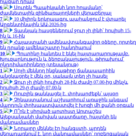
հազար դրամ
6
Սուրեն Պապիկյանի նոր հրամանը՝
ժամկետային զինծառայողների վերաբերյալ
7
10 միլիոն երկրպագու պահանջում է վտարել
Արգենտինային ԱԱ-2026-ից
8
Տասնյակ հասցեներում ջուր չի լինի՝ հուլիսի 15-
ին և 16-ին
9
Հայաստանի ամենավտանգավոր օձերը. որտեղ
են դրանք ամենաշատը հանդիպում
10
Պուտինը հանդես է եկել հայտարարությամբ.
Խուզարկություն և ձերբակալություն․ թիրախում՝
ընդդիմադիրները (տեսանյութ)
1
Սոչի մեկնող ինքնաթիռը ճանապարհին
անցկացրել է մեկ օր, սակայն տեղ չի հասել
2
Ջուր չի լինի հուլիսի 28-ին ժամը 07.00-ից մինչև
հուլիսի 29-ը ժամը 07.00-ն
3
Ռուբլին թանկացել է․ փոխարժեքն՝ այսօր
4
Չինաստանում աշխարհում առաջին անգամ
մարդուն փոխպատվաստվել է խոզի մի քանի օրգան
5
Ո՞րն է սիրված արտիստ Արտաշես
Ալեքսանյանի մահվան պատճառը. հայտնի են
մանրամասներ
6
Նորայրը մեկնել էր հանգստի, արդեն
վերադառնում է. նոր մանրամասներ՝ ողբերգական