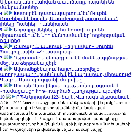
Ալեքսանյանի մահվան պատճառը. հայտնի են
մանրամասներ
4
Խստորեն դատապարտում եմ Ռուբեն
Ռուբինյանի կողմից Ստամբուլում թուրք տեսած
լինելը. Դանիել Իոաննիսյան
5
Նորայրը մեկնել էր հանգստի, արդեն
վերադառնում է. նոր մանրամասներ՝ ողբերգական
դեպքից
6
Շառաչուն ապտակ՝ «զորավար» Սուրեն
Պապիկյանին․ «Հրապարակ»
7
Դերասանին մեղադրում են մանկապղծության
մեջ․ նա ձերբակալվել է
8
Ավտոմեքենայում հայտնաբերվել է
առողջապահության նախկին նախարար, վիրաբույժ
Գագիկ Ստամբուլցյանի մարմինը
9
Սուրեն Պապիկյանը պաշտոնից ազատել է
«համացանցի հիթ» դարձած վարչության պետին
10
ՔՊ-ն կորցրեց 1224 ձայն. Վահագն Ալեքսանյան
© 2011-2026 Lurer.com Մեջբերումներ անելիս ակտիվ հղումը Lurer.com-
ին պարտադիր է: Կայքի հոդվածների մասնակի կամ
ամբողջական հեռուստառադիոընթերցումն առանց Lurer.com-ին
հղման արգելվում է:Կայքում արտահայտված կարծիքները
պարտադիր չէ, որ համընկնեն կայքի խմբագրության տեսակետի
հետ:Գովազդների բովանդակության համար կայքը