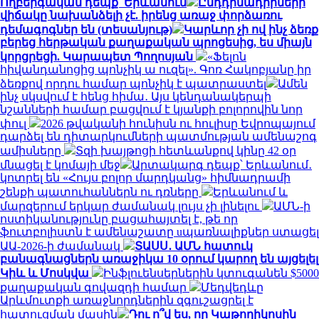
Ողբերգական դեպք՝ Երևանում
Ընդդիմադիրների
վիճակը նախանձելի չէ. իրենց առաջ փորձառու
դեմագոգներ են (տեսանյութ)
Կարևոր չի ով ինչ ձեռք
բերեց հերթական քաղաքական պրոցեսից, ես միայն
կորցրեցի. Կարապետ Պողոսյան
«Ֆելոն
հիվանդանոցից պոնչիկ ա ուզել». Գոռ Հակոբյանը իր
ձեռքով որդու համար պոնչիկ է պատրաստել
Ամեն
ինչ սկսվում է հենց հիմա․ Այս կենդանակերպի
նշանների համար բացվում է կյանքի բոլորովին նոր
փուլ
2026 թվականի հունիսն ու հուլիսը Եվրոպայում
դարձել են դիտարկումների պատմության ամենաշոգ
ամիսները
Տզի խայթոցի հետևանքով կինը 42 օր
մնացել է կոմայի մեջ
Արտակարգ դեպք՝ Երևանում․
կոտրել են «Հույս բոլոր մարդկանց» հիմնադրամի
շենքի պատուհաններն ու դռները
Երևանում և
մարզերում երկար ժամանակ լույս չի լինելու
ԱՄՆ-ի
ոստիկանությունը բացահայտել է, թե որ
ֆուտբոլիստն է ամենաշատը uպառնալիքներ ստացել
ԱԱ-2026-ի ժամանակ
ՏԱՍՍ․ ԱՄՆ հատուկ
բանագնացներն առաջիկա 10 օրում կարող են այցելել
Կիև և Մոսկվա
Ինֆլուենսերներին կտուգանեն $5000
քաղաքական գովազդի համար
Մեդվեդևը
Արևմուտքի առաջնորդներին զգուշացրել է
հատուցման մասին
Դու ո՞վ ես, որ Կաթողիկոսին