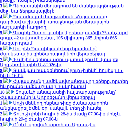
լինելը. Դանիել Իոաննիսյան
3
Դերասանին մեղադրում են մանկապղծության
մեջ․ նա ձերբակալվել է
4
Պատմական հաղթանակ․ Հայաստանը
դարձավ աշխարհի առաջնության մեդալային
հաշվարկի հաղթող
5
Գագիկ Ծառուկյանից կբռնագանձվի 75 անշարժ
գույք, 42 ավտոմեքենա, 105 միլիարդ 865 միլիոն 865
հազար դրամ
6
Սուրեն Պապիկյանի նոր հրամանը՝
ժամկետային զինծառայողների վերաբերյալ
7
10 միլիոն երկրպագու պահանջում է վտարել
Արգենտինային ԱԱ-2026-ից
8
Տասնյակ հասցեներում ջուր չի լինի՝ հուլիսի 15-
ին և 16-ին
9
Հայաստանի ամենավտանգավոր օձերը. որտեղ
են դրանք ամենաշատը հանդիպում
10
Տոկաևի անսպասելի հայտարարությունը՝
Հայաստանի և Ադրբեջանի վերաբերյալ
1
Սոչի մեկնող ինքնաթիռը ճանապարհին
անցկացրել է մեկ օր, սակայն տեղ չի հասել
2
Ջուր չի լինի հուլիսի 28-ին ժամը 07.00-ից մինչև
հուլիսի 29-ը ժամը 07.00-ն
3
Ո՞րն է սիրված արտիստ Արտաշես