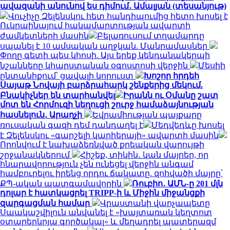
ավազանի անունով ես դիմում․ Ամալյան (տեսանյութ)
Վուչիչը Զելենսկու հետ հանդիպումից հետո խոսել է
Ուկրաինայում հակամարտության ավարտի
ժամկետների մասին
Բելառուսում տղամարդը
սպանել է 10 ամսական աղջկան. Մանրամասներ
Փողը գետի պես կհոսի. Այս երեք կենդանակերպի
նշանները կհարստանան օգոստոսի վերջին
Մեսիի
ընտանիքում՝ ցավալի կորուստ
Խոշոր հրդեհ
Սայաթ Նովայի բարձրահարկ շենքերից մեկում.
Բնակիչներ են տարհանվել
Իրանն ու Օմանը շատ
մոտ են Հորմուզի նեղուցի շուրջ համաձայնության
հասնելուն․ Արաղչի
Եվրամիության պայքարը
ռուսական գազի դեմ դանդաղել է
Մեդվեդևը խոսել
է Զելենսկու «գարշելի կարիերայի» ավարտի մասին
Որոնվում է նախաձեռնված քրեական վարույթի
շրջանակներում
Հիշեք, տիկին․ կան մայրեր, որ
հնարավորություն չեն ունեցել վերջին անգամ
համբուրելու իրենց որդու ճակատը. զոհվածի մայրը՝
ՔՊ-ական պատգամավորին
Ռուբիո․ ԱՄՆ-ը 201 մլն
դոլար է հատկացրել TRIPP-ի և Միջին միջանցքի
զարգացման համար
Վրաստանի վարչապետը
Սաակաշվիլուն անվանել է «խայտառակ կեղտոտ
օտարերկրյա գործակալ» և մեղադրել պատերազմ