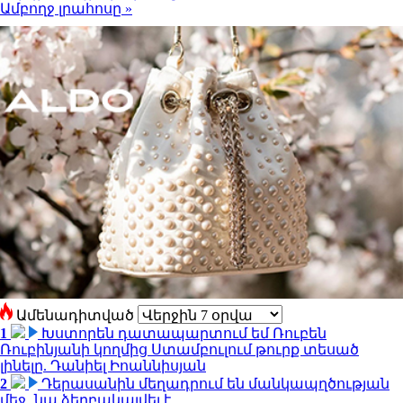
Ամբողջ լրահոսը »
Ամենադիտված
1
Խստորեն դատապարտում եմ Ռուբեն
Ռուբինյանի կողմից Ստամբուլում թուրք տեսած
լինելը. Դանիել Իոաննիսյան
2
Դերասանին մեղադրում են մանկապղծության
մեջ․ նա ձերբակալվել է