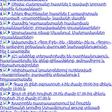
3
Սիլվա Հակոբյանը հայտնել է ցավալի կորստի
մասին (Լուսանկար)
4
Նիկոլ Փաշինյանը հայտնել է առավոտյան
ստացած «տարօրինակ» նամակի մասին
5
Հասմիկ Կարապետյանի համարձակ
լուսանկարները՝ լողավազանից (լուսանկարներ)
6
Արտակարգ դեպք Սևանում. Մանրամասներ
(լուսանկարներ)
7
Ավարտվել է «Գող Բջե»-ին, «Տեցիկ»-ին ու «Գոջո»-
ին առնչվող քրեական վարույթի նախաքննությունը.
ինչ է պարզվել
8
425 անձինք տեղափոխվել են ոստիկանություն․
հայտնաբերվել են զենք-զինամթերք, թմրամիջոց և
հետախուզվողներ
9
Կիլիկիայում կրակոցներով ուղեկցված
«ռազբորկայի» բացառիկ տեսանյութ է
հրապարակվել
10
Գազ չի լինի օգոստոսի 4-ին ժամը 09:00-ից մինչև
ժամը 18:00-ն
1
Ջուր չի լինի հուլիսի 28-ին ժամը 07.00-ից մինչև
հուլիսի 29-ը ժամը 07.00-ն
2
Խստորեն դատապարտում եմ Ռուբեն
Ռուբինյանի կողմից Ստամբուլում թուրք տեսած