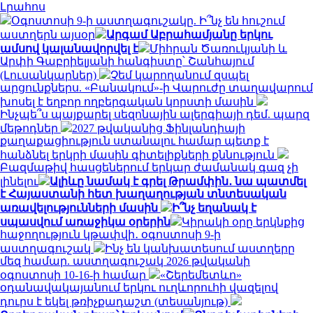
Լրահոս
Օգոստոսի 9-ի աստղագուշակը. Ի՞նչ են հուշում
աստղերն այսօր
Արգամ Աբրահամյանը երկու
ամսով կալանավորվել է
Միհրան Ծառուկյանի և
Արփի Գաբրիելյանի հանգիստը՝ Շանհայում
(Լուսանկարներ)
Չեմ կարողանում զսպել
արցունքներս. «Բանակում»-ի Վարուժը տաղավարում
խոսել է եղբոր ողբերգական կորստի մասին
Ինչպե՞ս պայքարել սեզոնային ալերգիայի դեմ. պարզ
մեթոդներ
2027 թվականից Ֆինլանդիայի
քաղաքացիություն ստանալու համար պետք է
հանձնել երկրի մասին գիտելիքների քննություն
Բազմաթիվ հասցեներում երկար ժամանակ գազ չի
լինելու
Ալիևը նամակ է գրել Թրամփին․ նա պատմել
է Հայաստանի հետ խաղաղության տնտեսական
առավելությունների մասին
Ի՞նչ եղանակ է
սպասվում առաջիկա օրերին
Կիրակի օրը երկնքից
հաջողություն կթափվի․ օգոստոսի 9-ի
աստղագուշակ
Ինչ են կանխատեսում աստղերը
մեզ համար. աստղագուշակ 2026 թվականի
օգոստոսի 10-16-ի համար
«Շերեմետևո»
օդանավակայանում երկու ուղևորուհի վազելով
դուրս է եկել թռիչքադաշտ (տեսանյութ)