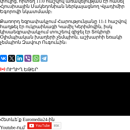
փուլից, որտեղ 11։0 հաշվով առավելության էր հասել
Հյուսիսային Մակեդոնիան ներկայացնող Վլադիմիր
Եգորովի նկատմամբ։
Քառորդ եզրափակչում Հարությունյանը 11։1 հաշվով
հաղթել էր ուկրաինացի Կամիլ Կերիմովին, իսկ
կիսաեզրափակչում տուշեով զիջել էր Տոկիոյի
Օլիմպիական խաղերի չեմպիոն, աշխարհի եռակի
չեմպիոն Զավուր Ուգուևին։
ՈՒՂԻՂ ԵԹԵՐ
Հետևե՛ք Euromedia24-ին
Youtube-ում`