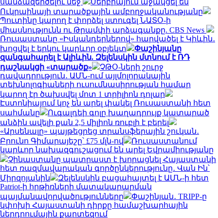
սանձազերծելու մեջ
Սերբիայում աջակցել են
Ուկրաինայի տարածքային ամբողջականությանը
Պուտինը կարող է փորձել ստուգել ՆԱՏՕ-ի
միասնությունն ու Թրամփի արձագանքը. CBS News
Ռուսաստանը «Իսկանդերներով» հարվածել է Կիևին․
խոցվել է երկու կարևոր օբյեկտ
Փաշինյանը
զանգահարել է Ալիևին. Զելենսկին մտնում է ՌԴ
դաշնակցի «տարածք»
ՉԹՕ-ների շուրջ
դավադրություն․ ԱՄՆ-ում այլմոլորակային
տեխնոլոգիաների ուսումնասիրության համար
կարող էր ծախսվել մոտ 1 տրիլիոն դոլար
Էստոնիայում կոչ են արել փակել Ռուսաստանի հետ
սահմանը
Ուգալդեի գոլը խաղադրույք կատարած
անձին ավելի քան 2,5 միլիոն ռուբլի է բերել
«Արսենալը» պայթեցրեց տրանսֆերային շուկան․
Բրունո Գիմարայեշը՝ £75 մլն-ով
Ռուսաստանում
կարևոր նախազգուշացում են արել Եվրամիությանը
Չինաստանը պատրաստ է խորացնել Հայաստանի
հետ ռազմավարական գործընկերությունը․ Վան Ին՝
Միրզոյանին
Զելենսկին բացահայտել է ԱՄՆ-ի հետ
Patriot-ի հրթիռների մատակարարման
պայմանավորվածությունները
Փաշինյան․ TRIPP-ը
կփոխի Հայաստանի դիրքը համաշխարհային
ներդրումային քարտեզում