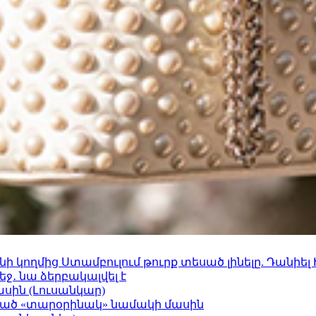
 կողմից Ստամբուլում թուրք տեսած լինելը. Դանիել
ջ․ նա ձերբակալվել է
ասին (Լուսանկար)
ացած «տարօրինակ» նամակի մասին