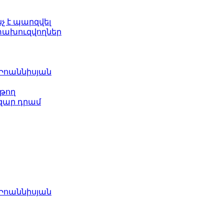
նչ է պարզվել
ետախուզվողներ
 Իոաննիսյան
թող
ազար դրամ
 Իոաննիսյան