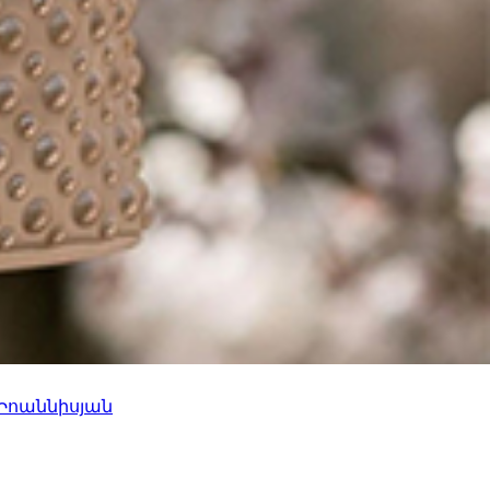
 Իոաննիսյան