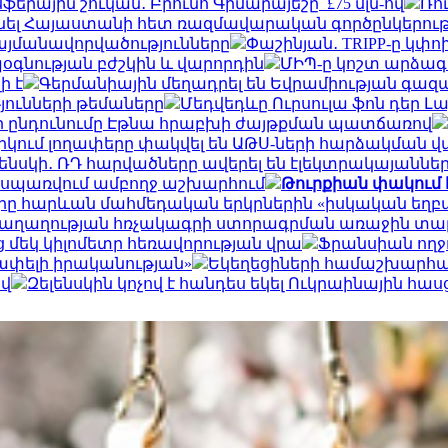
երային շուկան․ Բրունո Գիմարայեշը՝ £75 մլն-ով
Ռո
 Հայաստանի հետ ռազմավարական գործընկերությու
պայմանավորվածությունները
Փաշինյան․ TRIPP-ը կ
օգնության բժշկին և վարորդին
ՄԻՊ-ը կոշտ արձագ
ի է
Գերմանիային մեղադրել են Եվրամիության գազ
յունների թեմաները
Մեդվեդևը Ուրսուլա ֆոն դեր Լ
ի ընդունումը Էթնա հրաբխի ժայթքման պատճառով
ջիկում լողափերը փակվել են ԱԹՍ-ների հարձակման
լենսկի․ ՌԴ հարվածները ավերել են էլեկտրակայաննե
ը սպառվում ամբողջ աշխարհում
Թուրքիան փակում 
 հարևան մահմեդական երկրներին «իսկական եղբայր
է խաղաղության հռչակագրի ստորագրման առաջին տ
 մեկ կիլոմետր հեռավորության վրա
Ֆրանսիան ողջ
շափելի իրականության»
Եկեղեցիների համաշխարհայ
ով
Զելենսկին կոչով է հանդես եկել Ուկրաինային հա