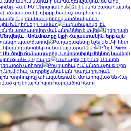
ւսաստանում կարևոր նախազգուշացում են արել
նը․ Վան Ին՝ Միրզոյանին
Զելենսկին բացահայտել
փոխի Հայաստանի դիրքը համաշխարհային
անքել է․ քրեական գործով անձնական ու
ային խնդիրների համար
Բացահայտվել են
այենին արտասովոր մականուններ է տվել
Սիցիլիայի
Մեդվեդև․ «Արևմուտքը կլքի Հայաստանին, երբ այն
 վտանգի պատճառով
Քաղաքագետը նշել է ԵՄ-ի հետ
ր, հիվանդանոցներ ու համալսարաններ
Ի՞նչ է Patriot
է Սև ծովի ճանապարհը․ Նովոռոսիյսկ մեկնող նավերի
ության» կոչ է արել
Մահացել է Լիոնել Մեսսիի
արեդարձի առիթով
Բուլղարիայում անօդաչու թռչող
ունում է հայ-ադրբեջանական խաղաղության
ին խորհուրդը ահազանգում է․ մտահոգված են Հայ
սցված գիշերային հզոր հարվածից հետո