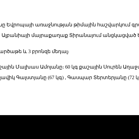
լբանիայի մայրաքաղաք Տիրանայում անցկացված Ե
րծաթե և 3 բրոնզե մեդալ։
աշային Մալխաս Ամոյանը։ 60 կգ քաշային Սուրեն Աղա
Սլավիկ Գալստյանը (67 կգ) , Գասպար Տերտերյանը (72 կ