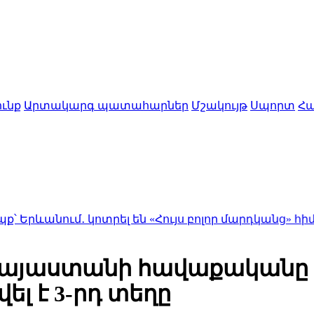
ւնք
Արտակարգ պատահարներ
Մշակույթ
Սպորտ
Հա
․ կոտրել են «Հույս բոլոր մարդկանց» հիմնադրամի
Հայաստանի հավաքականը 
ել է 3-րդ տեղը