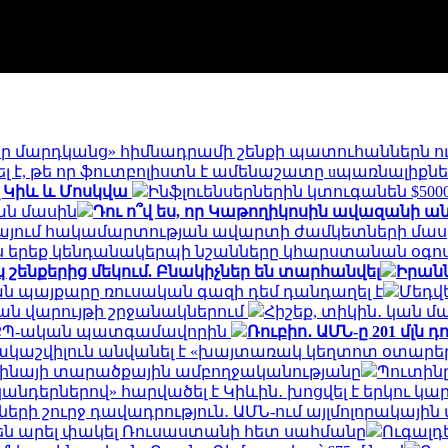
լոր մարդկանց» հիմնադրամի շենքի պատուհաններն ո
լ է, թե որ ֆուտբոլիստն է ամենաշատը uպառնալիքնե
լ Կիև և Մոսկվա
Ինֆլուենսերներին կտուգանեն $5
ան մասին
Դու ո՞վ ես, որ Կաթողիկոսին ավազանի ան
ինայում հակամարտության ավարտի ժամկետների մաս
Այս երեք կենդանակերպի նշանները կհարստանան օգո
շենքերից մեկում. Բնակիչներ են տարհանվել
Իրանն
ն պայքարը ռուսական գազի դեմ դանդաղել է
Մեդվե
ան վարույթի շրջանակներում
Հիշեք, տիկին․ կան մա
ը՝ ՔՊ-ական պատգամավորին
Ռուբիո․ ԱՄՆ-ը 201 մլն 
աշվիլուն անվանել է «խայտառակ կեղտոտ օտարեր
րաինայի տարածքային ամբողջականությանը
Պուտինը
նդերներով» հարվածել է Կիևին․ խոցվել է երկու կա
ների շուրջ դավադրություն․ ԱՄՆ-ում այլմոլորակայ
 են արել փակել Ռուսաստանի հետ սահմանը
Ուգալդ