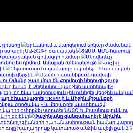
ւ դռները
Երևանում և մարզերում երկար ժամանակ
ր ստացել ԱԱ-2026-ի ժամանակ
ՏԱՍՍ․ ԱՄՆ հատուկ
000 քաղաքական գովազդի համար
Մեդվեդևը
ունով ես դիմում․ Ամալյան (տեսանյութ)
Վուչիչը
ին
Բելառուսում տղամարդը սպանել է 10 ամսական
ստոսի վերջին
Մեսիի ընտանիքում՝ ցավալի
 ու Օմանը շատ մոտ են Հորմուզի նեղուցի շուրջ
դևը խոսել է Զելենսկու «գարշելի կարիերայի»
յրեր, որ հնարավորություն չեն ունեցել վերջին անգամ
դոլար է հատկացրել TRIPP-ի և Միջին միջանցքի
կրյա գործակալ» և մեղադրել պատերազմ
 կարող է փորձել ստուգել ՆԱՏՕ-ի միասնությունն ու
րևոր օբյեկտ
Փաշինյանը զանգահարել է Ալիևին.
ին տեխնոլոգիաների ուսումնասիրության համար կարող
եի գոլը խաղադրույք կատարած անձին ավելի քան 2,5