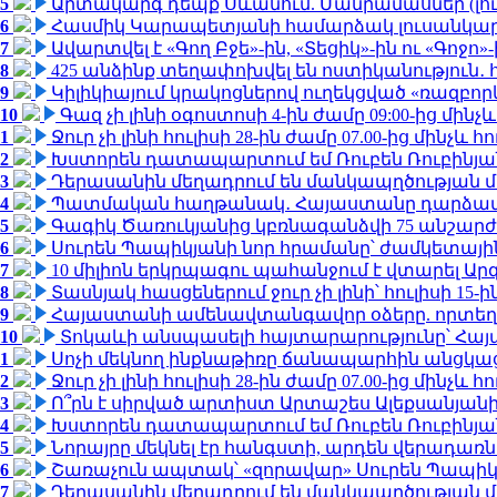
5
Արտակարգ դեպք Սևանում. Մանրամասներ (լո
6
Հասմիկ Կարապետյանի համարձակ լուսանկարն
7
Ավարտվել է «Գող Բջե»-ին, «Տեցիկ»-ին ու «Գոջ
8
425 անձինք տեղափոխվել են ոստիկանություն․
9
Կիլիկիայում կրակոցներով ուղեկցված «ռազբո
10
Գազ չի լինի օգոստոսի 4-ին ժամը 09:00-ից մինչև
1
Ջուր չի լինի հուլիսի 28-ին ժամը 07.00-ից մինչև հո
2
Խստորեն դատապարտում եմ Ռուբեն Ռուբինյանի
3
Դերասանին մեղադրում են մանկապղծության մե
4
Պատմական հաղթանակ․ Հայաստանը դարձավ 
5
Գագիկ Ծառուկյանից կբռնագանձվի 75 անշարժ գո
6
Սուրեն Պապիկյանի նոր հրամանը՝ ժամկետային
7
10 միլիոն երկրպագու պահանջում է վտարել Արգ
8
Տասնյակ հասցեներում ջուր չի լինի՝ հուլիսի 15-ին
9
Հայաստանի ամենավտանգավոր օձերը. որտեղ
10
Տոկաևի անսպասելի հայտարարությունը՝ Հայ
1
Սոչի մեկնող ինքնաթիռը ճանապարհին անցկացրե
2
Ջուր չի լինի հուլիսի 28-ին ժամը 07.00-ից մինչև հո
3
Ո՞րն է սիրված արտիստ Արտաշես Ալեքսանյա
4
Խստորեն դատապարտում եմ Ռուբեն Ռուբինյանի
5
Նորայրը մեկնել էր հանգստի, արդեն վերադառն
6
Շառաչուն ապտակ՝ «զորավար» Սուրեն Պապի
7
Դերասանին մեղադրում են մանկապղծության մե