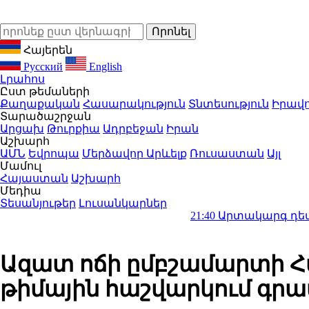
Հայերեն
Русский
English
Լրահոս
Ըստ թեմաների
Քաղաքական
Հասարակություն
Տնտեսություն
Իրավո
Տարածաշրջան
Արցախ
Թուրքիա
Ադրբեջան
Իրան
Աշխարհ
ԱՄՆ
Եվրոպա
Մերձավոր Արևելք
Ռուսաստան
Այլ
Մամուլ
Հայաստան
Աշխարհ
Մեդիա
Տեսանյութեր
Լուսանկարներ
21:40
Արտակարգ դեպք՝ Երևանում
Ազատ ոճի ըմբշամարտի 
թիմային հաշվարկում գրավ