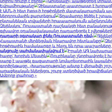
միլիոն ռուբլի է բերել
«Արսենալը» պայթեցրեց տրանսֆ
Եվրամիությանը
Չինաստանը պատրաստ է խորացնել
է ԱՄՆ-ի հետ Patriot-ի հրթիռների մատակարարման 
ներդրումային քարտեզում
Տղամարդը ծեծել է շտապ
ընտանեկան տվյալների հրապարակումն անընդունել
Զելենսկու՝ Ռուսաստանի դաշնակցի հետ բանակցութ
գլխավոր օդանավակայանը դադարեցրել է չվերթներ
դադարի օգտակար լինել Ռուսաստանի դեմ»
Գելեն
Հայաստանի մերձեցման հնարավոր հետևանքը
Զե
հրթիռային համակարգը և ինչու են դրա պաշարներ
անցումը սահմանափակվում է
Իրանի ԱԳ նախարարը
հայրը՝ Խորխե Մեսսին
Ռուբինյանը շնորհավորել 
սարք է պայթել գազատարի կոմպրեսորային կայանից
գործընթացը․ «Խաղաղությունը պետք է վերածվի շո
առաքելական եկեղեցու շուրջ ստեղծված իրավիճակ
Ամբողջ լրահոսը »