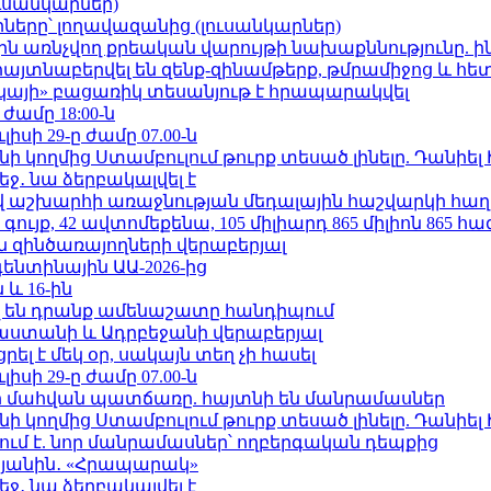
ւսանկարներ)
երը՝ լողավազանից (լուսանկարներ)
ո»-ին առնչվող քրեական վարույթի նախաքննությունը. ի
 հայտնաբերվել են զենք-զինամթերք, թմրամիջոց և հ
րկայի» բացառիկ տեսանյութ է հրապարակվել
 ժամը 18:00-ն
ւլիսի 29-ը ժամը 07.00-ն
 կողմից Ստամբուլում թուրք տեսած լինելը. Դանիել
ջ․ նա ձերբակալվել է
աշխարհի առաջնության մեդալային հաշվարկի հաղ
ւյք, 42 ավտոմեքենա, 105 միլիարդ 865 միլիոն 865 հ
 զինծառայողների վերաբերյալ
ենտինային ԱԱ-2026-ից
 և 16-ին
 են դրանք ամենաշատը հանդիպում
աստանի և Ադրբեջանի վերաբերյալ
լ է մեկ օր, սակայն տեղ չի հասել
ւլիսի 29-ը ժամը 07.00-ն
նի մահվան պատճառը. հայտնի են մանրամասներ
 կողմից Ստամբուլում թուրք տեսած լինելը. Դանիել
ում է. նոր մանրամասներ՝ ողբերգական դեպքից
կյանին․ «Հրապարակ»
ջ․ նա ձերբակալվել է