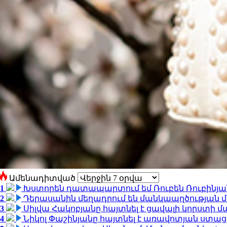
Ամենադիտված
1
Խստորեն դատապարտում եմ Ռուբեն Ռուբինյանի
2
Դերասանին մեղադրում են մանկապղծության մե
3
Սիլվա Հակոբյանը հայտնել է ցավալի կորստի մ
4
Նիկոլ Փաշինյանը հայտնել է առավոտյան ստ