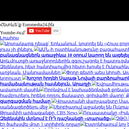
Հետևե՛ք Euromedia24-ին
Youtube-ում`
Լրահոս
Արտակարգ դեպք՝ Երևանում․ կոտրել են «Հույս բո
լույս չի լինելու
ԱՄՆ-ի ոստիկանությունը բացահայտե
բանագնացներն առաջիկա 10 օրում կարող են այցելե
Արևմուտքի առաջնորդներին զգուշացրել է հատուցմ
Զելենսկու հետ հանդիպումից հետո խոսել է Ուկրա
աղջկան. Մանրամասներ
Փողը գետի պես կհոսի. 
կորուստ
Խոշոր հրդեհ Սայաթ Նովայի բարձրահարկ 
համաձայնության հասնելուն․ Արաղչի
Եվրամիությա
ավարտի մասին
Որոնվում է նախաձեռնված քրեակ
համբուրելու իրենց որդու ճակատը. զոհվածի մայր
զարգացման համար
Վրաստանի վարչապետը Սաակ
սանձազերծելու մեջ
Սերբիայում աջակցել են Ուկ
Թրամփի արձագանքը. CBS News
Ռուսաստանը «Իսկա
Զելենսկին մտնում է ՌԴ դաշնակցի «տարածք»
ՉԹՕ-
էր ծախսվել մոտ 1 տրիլիոն դոլար
Էստոնիայում կոչ