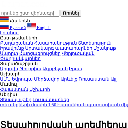
Հայերեն
Русский
English
Լրահոս
Ըստ թեմաների
Քաղաքական
Հասարակություն
Տնտեսություն
Իրավունք
Արտակարգ պատահարներ
Մշակույթ
Սպորտ
Հարցազրույցներ
Վերլուծական
Ծաղրանկարներ
Տարածաշրջան
Արցախ
Թուրքիա
Ադրբեջան
Իրան
Աշխարհ
ԱՄՆ
Եվրոպա
Մերձավոր Արևելք
Ռուսաստան
Այլ
Մամուլ
Հայաստան
Աշխարհ
Մեդիա
Տեսանյութեր
Լուսանկարներ
տևանքների մասին
1:50
Իսպանիան պատասխան միջոցնե
Տեսահոլովակի պրեմիերա