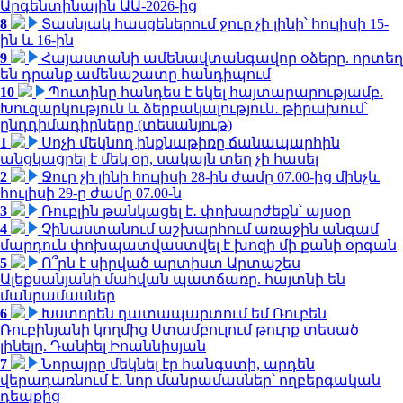
Արգենտինային ԱԱ-2026-ից
8
Տասնյակ հասցեներում ջուր չի լինի՝ հուլիսի 15-
ին և 16-ին
9
Հայաստանի ամենավտանգավոր օձերը. որտեղ
են դրանք ամենաշատը հանդիպում
10
Պուտինը հանդես է եկել հայտարարությամբ.
Խուզարկություն և ձերբակալություն․ թիրախում՝
ընդդիմադիրները (տեսանյութ)
1
Սոչի մեկնող ինքնաթիռը ճանապարհին
անցկացրել է մեկ օր, սակայն տեղ չի հասել
2
Ջուր չի լինի հուլիսի 28-ին ժամը 07.00-ից մինչև
հուլիսի 29-ը ժամը 07.00-ն
3
Ռուբլին թանկացել է․ փոխարժեքն՝ այսօր
4
Չինաստանում աշխարհում առաջին անգամ
մարդուն փոխպատվաստվել է խոզի մի քանի օրգան
5
Ո՞րն է սիրված արտիստ Արտաշես
Ալեքսանյանի մահվան պատճառը. հայտնի են
մանրամասներ
6
Խստորեն դատապարտում եմ Ռուբեն
Ռուբինյանի կողմից Ստամբուլում թուրք տեսած
լինելը. Դանիել Իոաննիսյան
7
Նորայրը մեկնել էր հանգստի, արդեն
վերադառնում է. նոր մանրամասներ՝ ողբերգական
դեպքից