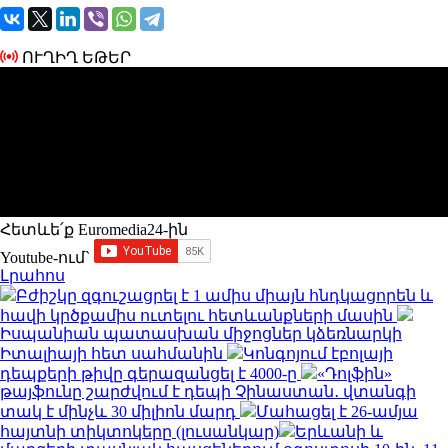
ՈՒՂԻՂ ԵԹԵՐ
Հետևե՛ք Euromedia24-ին
Youtube-ում`
Լրահոս
Բժիշկը զգուշացրել է 1 ամիս միայն հնդկացորեն և
հավի կրծքամիս ուտելու հետևանքների մասին
Իսպանիան պատասխան միջոցներ կձեռնարկի
Իտալիայի հետ սահմանին
Կոնգոյում էբոլայի
դեպքերի թիվը գերազանցել է 4000-ը
«Դոլֆին»
թայֆունը շարժվում է դեպի Չինաստան․ վտանգի
տակ է մինչև 30 միլիոն մարդ
Մահացել է 26-ամյա
հայտնի տիկտոկերը (լուսանկար)
Երևանի և