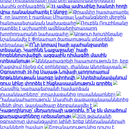
տվել Ռուսաստանի դեմ նոր պատժամիջոցների
մասին օրինագծին
31-ամյա ամուսինը խանդի հողի
վրա դանակահարել է կնոջը
Թրամփը հայտարարել
է, որ կարող է դառնալ Միացյալ Նահանգների վերջին
հանրապետական ​​նախագահը
Ռուբեն Ռուբինյանը
դարձել է աշխարհի ամենաերիտասարդ
խորհրդարանի նախագահը
Արթուր Խուդինյանը
նշանակվել է Փրկարար ծառայության տնօրենի
տեղակալ
Ո՞ւր կորավ հայի պահանջատեր
տեսակը․ Կարինե Նալչաջյանը՝ հայի
հոգեկերտվածքի, ազգային դիմագծի մասին
(տեսանյութ)
Աննկարագրելի հպարտություն էր, երբ
Բաքվում հնչեց ՀՀ օրհներգը․ Ժաննա Անդրեասյան
Օգոստոսի 10-ից Սայաթ-Նովայի պողոտայում
երթևեկության կարգը կփոխվի
Ստեփանավանում
ռուս կինը փորձել է ինքնասպանություն գործել
Հասմիկ Կարապետյանի համարձակ
լուսանկարները՝ լողավազանից (լուսանկարներ)
Դանակահարություն՝ Մասիսի գազալցակայաններից
մեկի մոտ. կասկածյալը ձերբակալվել է
Կաթողիկոսը՝ մեղադրյալի աթոռին․ ի՞նչ են մտածում
քաղաքացիները (տեսանյութ)
2026 թվականի
օգոստոսը վտանգավոր կլինի երեք կենդանակերպի
նշանների համար
Շրջանառությունից դուրս է