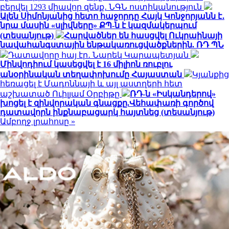
բերվել 1293 միավոր զենք․ ՆԳՆ ոստիկանություն
Ալեն Սիմոնյանից հետո հաջորդը Հայկ Կոնջորյանն է․
նրա մասին «սլիվները» ՔՊ-ն է կազմակերպում
(տեսանյութ)
Հարվածներ են հասցվել Ուկրաինայի
նավահանգստային ենթակառուցվածքներին. ՌԴ ՊՆ
Դատավորը հայ էր․ Նարեկ Կարապետյան
Մինվոդիում կասեցվել է 16 միլիոն ռուբլու
անօրինական տեղափոխումը Հայաստան
Կյանքից
հեռացել է Մադոննայի և այլ աստղերի հետ
աշխատած Ուիլյամ Օրբիթը
ՌԴ-ն «Իսկանդերով»
խոցել է զինվորական գնացքը.Վեհափառի գործով
դատավորն ինքնաբացարկ հայտնեց (տեսանյութ)
Ամբողջ լրահոսը »