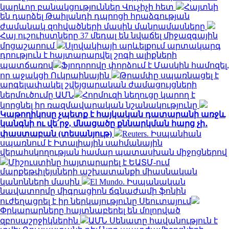
կարևոր բանակցություններ Վուչիչի հետ
Հայտնի
են դարձել Թաիլանդի դպրոցի հրաձգության
ժամանակ զոհվածների մասին մանրամասները
Հայ ուշուիստները 37 մեդալ են նվաճել միջազգային
մրցաշարում
Սլովակիայի արևելքում արտակարգ
դրություն է հայտարարվել շոգի ալիքների
պատճառով
Ֆյոդորովը փորձում է Մասկին համոզել,
որ աջակցի Ուկրաինային
Թրամփը սպառնացել է
արգելափակել շվեյցարական ժամացույցների
ներմուծումը ԱՄՆ
Հորմուզի նեղուցը կարող է
կորցնել իր ռազմավարական նշանակությունը
Կաթողիկոսը չպետք է հայկական դատարանի առջև
կանգնի ու վե՛րջ, մնացածը քննարկման հարց չի․
փաստաբան (տեսանյութ)
Reuters. Իսպանիան
սպառնում է Իտալիային սահմանային
վերահսկողության համար պատասխան միջոցներով
Միշուստինը հայտարարել է ԵԱՏՄ-ում
մարքեթփլեյսների աշխատանքի միասնական
կանոնների մասին
El Mundo. Իսպանական
նավատորմը միգրացիոն ճգնաժամի ֆոնին
ուժեղացրել է իր ներկայությունը Սեուտայում
Փրկարարները հայտնաբերել են մոլորված
զբոսաշրջիկներին
ԱՄՆ Սենատը հավանություն է