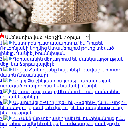
Ամենադիտված
1
Խստորեն դատապարտում եմ Ռուբեն
Ռուբինյանի կողմից Ստամբուլում թուրք տեսած
լինելը. Դանիել Իոաննիսյան
2
Դերասանին մեղադրում են մանկապղծության
մեջ․ նա ձերբակալվել է
3
Սիլվա Հակոբյանը հայտնել է ցավալի կորստի
մասին (Լուսանկար)
4
Նիկոլ Փաշինյանը հայտնել է առավոտյան
ստացած «տարօրինակ» նամակի մասին
5
Արտակարգ դեպք Սևանում. Մանրամասներ
(լուսանկարներ)
6
Ավարտվել է «Գող Բջե»-ին, «Տեցիկ»-ին ու «Գոջո»-
ին առնչվող քրեական վարույթի նախաքննությունը.
ինչ է պարզվել
7
425 անձինք տեղափոխվել են ոստիկանություն․
հայտնաբերվել են զենք-զինամթերք, թմրամիջոց և