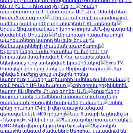
մարզերի տասնյակ հասցեներում օգոստոսի 10-ին, 11-
ին, 12-ին և 13-ին գազ չի լինելու
Իրանը
պատրաստվում է հաստատել ԱՄՆ-ի և Օմանի հետ
համաձայնագիրը
«Լիդսն» ակումբի պատմության
ամենաթանկարժեք տրանսֆերն է ձևակերպել
Արմեն Ջիգարխանյանի խորթ որդին ԱՄՆ-ից գաղտնի
ժամանել է Մոսկվա
Ուկրաինայի հացահատիկի
պահեստները կարող են լցվել ծովային
ճանապարհների փակման պատճառով
Եկեղեցիների համաշխարհային խորհուրդը
խորապես մտահոգված է Հայ առաքելական
եկեղեցու շուրջ ստեղծված իրավիճակով
Syria TV.
Իսրայելի զորքերը մտել են Սիրիայի հարավ
Մեր
զինված ուժերը ցույց տվեցին իրենց
կարողությունները աշխարհի ամենաթանկ բանակի
դեմ. Իրանի ԱԳ նախարար
Հղի զբոսաշրջիկներին
կարող են մերժել մուտք գործել ԱՄՆ
Հութիները
հայտարարել են Եմենում պրոսաուդյան ուժերի
ռազմական բազային հարվածելու մասին
Ոսկու
գինը հունիսի 17-ից ի վեր առաջին անգամ
գերազանցել է 4400 դոլարը
Եվս 6 տարի և ընդմիշտ
«Ռեալում»․ Վինիսիուս
Պենտագոնը հրապարակել է
ԱԹՕ-ների վերաբերյալ նոր նյութեր
Զելենսկին
առաջին անգամ ժամանել է Սերբիա․ սպասվում են