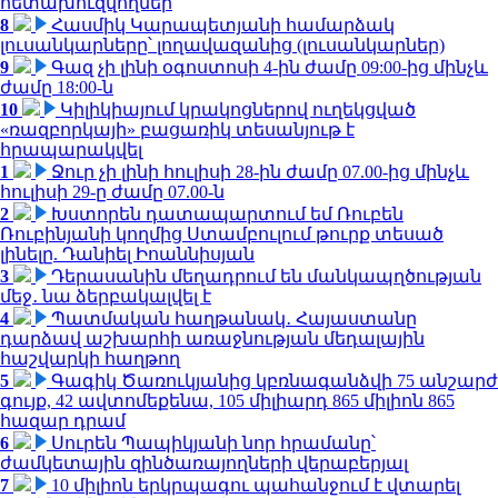
հետախուզվողներ
8
Հասմիկ Կարապետյանի համարձակ
լուսանկարները՝ լողավազանից (լուսանկարներ)
9
Գազ չի լինի օգոստոսի 4-ին ժամը 09:00-ից մինչև
ժամը 18:00-ն
10
Կիլիկիայում կրակոցներով ուղեկցված
«ռազբորկայի» բացառիկ տեսանյութ է
հրապարակվել
1
Ջուր չի լինի հուլիսի 28-ին ժամը 07.00-ից մինչև
հուլիսի 29-ը ժամը 07.00-ն
2
Խստորեն դատապարտում եմ Ռուբեն
Ռուբինյանի կողմից Ստամբուլում թուրք տեսած
լինելը. Դանիել Իոաննիսյան
3
Դերասանին մեղադրում են մանկապղծության
մեջ․ նա ձերբակալվել է
4
Պատմական հաղթանակ․ Հայաստանը
դարձավ աշխարհի առաջնության մեդալային
հաշվարկի հաղթող
5
Գագիկ Ծառուկյանից կբռնագանձվի 75 անշարժ
գույք, 42 ավտոմեքենա, 105 միլիարդ 865 միլիոն 865
հազար դրամ
6
Սուրեն Պապիկյանի նոր հրամանը՝
ժամկետային զինծառայողների վերաբերյալ
7
10 միլիոն երկրպագու պահանջում է վտարել