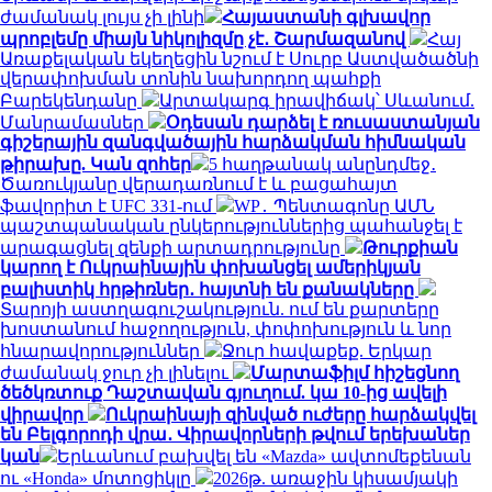
ժամանակ լույս չի լինի
Հայաստանի գլխավոր
պրոբլեմը միայն նիկոլիզմը չէ․ Շարմազանով
Հայ
Առաքելական եկեղեցին նշում է Սուրբ Աստվածածնի
վերափոխման տոնին նախորդող պահքի
Բարեկենդանը
Արտակարգ իրավիճակ՝ Սևանում.
Մանրամասներ
Օդեսան դարձել է ռուսաստանյան
գիշերային զանգվածային հարձակման հիմնական
թիրախը. Կան զոհեր
5 հաղթանակ անընդմեջ․
Ծառուկյանը վերադառնում է և բացահայտ
ֆավորիտ է UFC 331-ում
WP․ Պենտագոնը ԱՄՆ
պաշտպանական ընկերություններից պահանջել է
արագացնել զենքի արտադրությունը
Թուրքիան
կարող է Ուկրաինային փոխանցել ամերիկյան
բալիստիկ հրթիռներ․ հայտնի են քանակները
Տարոյի աստղագուշակություն. ում են քարտերը
խոստանում հաջողություն, փոփոխություն և նոր
հնարավորություններ
Ջուր հավաքեք. Երկար
ժամանակ ջուր չի լինելու
Մարտաֆիլմ հիշեցնող
ծեծկռտուք Դաշտավան գյուղում. կա 10-ից ավելի
վիրավոր
Ուկրաինայի զինված ուժերը հարձակվել
են Բելգորոդի վրա․ Վիրավորների թվում երեխաներ
կան
Երևանում բախվել են «Mazda» ավտոմեքենան
ու «Honda» մոտոցիկլը
2026թ. առաջին կիսամյակի