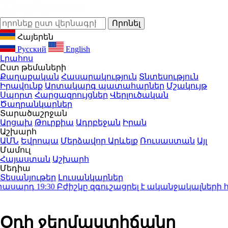
Հայերեն
Русский
English
Լրահոս
Ըստ թեմաների
Քաղաքական
Հասարակություն
Տնտեսություն
Իրավունք
Արտակարգ պատահարներ
Մշակույթ
Սպորտ
Հարցազրույցներ
Վերլուծական
Ծաղրանկարներ
Տարածաշրջան
Արցախ
Թուրքիա
Ադրբեջան
Իրան
Աշխարհ
ԱՄՆ
Եվրոպա
Մերձավոր Արևելք
Ռուսաստան
Այլ
Մամուլ
Հայաստան
Աշխարհ
Մեդիա
Տեսանյութեր
Լուսանկարներ
սարդ
19:30
Բժիշկը զգուշացրել է ականջակալների հի
Օդի ջերմաստիճանը