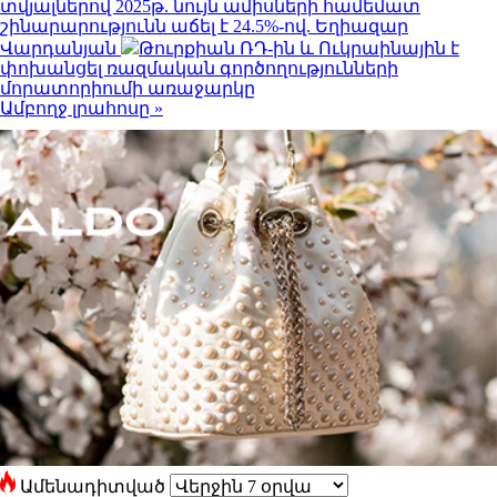
տվյալներով 2025թ. նույն ամիսների համեմատ
շինարարությունն աճել է 24.5%-ով. Եղիազար
Վարդանյան
Թուրքիան ՌԴ-ին և Ուկրաինային է
փոխանցել ռազմական գործողությունների
մորատորիումի առաջարկը
Ամբողջ լրահոսը »
Ամենադիտված