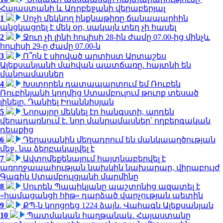
Հայաստանի և Ադրբեջանի վերաբերյալ
1
Սոչի մեկնող ինքնաթիռը ճանապարհին
անցկացրել է մեկ օր, սակայն տեղ չի հասել
2
Ջուր չի լինի հուլիսի 28-ին ժամը 07.00-ից մինչև
հուլիսի 29-ը ժամը 07.00-ն
3
Ո՞րն է սիրված արտիստ Արտաշես
Ալեքսանյանի մահվան պատճառը. հայտնի են
մանրամասներ
4
Խստորեն դատապարտում եմ Ռուբեն
Ռուբինյանի կողմից Ստամբուլում թուրք տեսած
լինելը. Դանիել Իոաննիսյան
5
Նորայրը մեկնել էր հանգստի, արդեն
վերադառնում է. նոր մանրամասներ՝ ողբերգական
դեպքից
6
Դերասանին մեղադրում են մանկապղծության
մեջ․ նա ձերբակալվել է
7
Ավտոմեքենայում հայտնաբերվել է
առողջապահության նախկին նախարար, վիրաբույժ
Գագիկ Ստամբուլցյանի մարմինը
8
Սուրեն Պապիկյանը պաշտոնից ազատել է
«համացանցի հիթ» դարձած վարչության պետին
9
ՔՊ-ն կորցրեց 1224 ձայն. Վահագն Ալեքսանյան
10
Պատմական հաղթանակ․ Հայաստանը