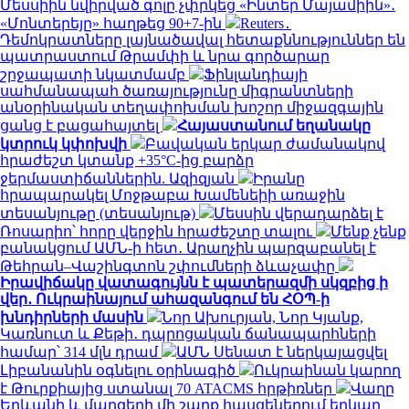
Մեսսիին նվիրված գոլը չփրկեց «Ինտեր Մայամիին»․
«Մոնտերեյը» հաղթեց 90+7-ին
Reuters․
Դեմոկրատները լայնածավալ հետաքննություններ են
պատրաստում Թրամփի և նրա գործարար
շրջապատի նկատմամբ
Ֆինլանդիայի
սահմանապահ ծառայությունը միգրանտների
անօրինական տեղափոխման խոշոր միջազգային
ցանց է բացահայտել
Հայաստանում եղանակը
կտրուկ կփոխվի
Բավական երկար ժամանակով
հրաժեշտ կտանք +35°C-ից բարձր
ջերմաստիճաններին. Ազիզյան
Իրանը
հրապարակել Մոջթաբա Խամենեիի առաջին
տեսանյութը (տեսանյութ)
Մեսսին վերադարձել է
Ռոսարիո՝ հորը վերջին հրաժեշտը տալու
Մենք չենք
բանակցում ԱՄՆ-ի հետ․ Արաղչին պարզաբանել է
Թեհրան–Վաշինգտոն շփումների ձևաչափը
Իրավիճակը վատագույնն է պատերազմի սկզբից ի
վեր․ Ուկրաինայում ահազանգում են ՀՕՊ-ի
խնդիրների մասին
Նոր Ախուրյան, Նոր Կյանք,
Կառնուտ և Քեթի․ դպրոցական ճանապարհների
համար՝ 314 մլն դրամ
ԱՄՆ Սենատ է ներկայացվել
Լիբանանին օգնելու օրինագիծ
Ուկրաինան կարող
է Թուրքիայից ստանալ 70 ATACMS հրթիռներ
Վաղը
Երևանի և մարզերի մի շարք հասցեներում երկար