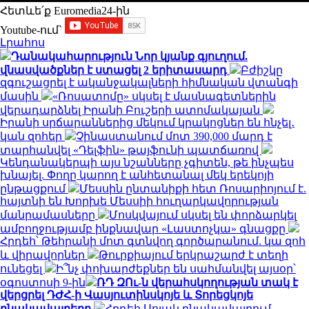
Հետևե՛ք Euromedia24-ին
Youtube-ում`
Լրահոս
Դանակահարություն Նոր կյանք գյուղում.
վնասվածքներ է ստացել 2 երիտասարդ
Բժիշկը
զգուշացրել է ականջակալների հիմնական վտանգի
մասին
«Ռոսատոմը» սկսել է մասնագետներին
վերադարձնել Իրանի Բուշերի ատոմակայան
Իրանի սրճարաններից մեկում կրակոցներ են հնչել․
կան զոհեր
Չինաստանում մոտ 390,000 մարդ է
տարհանվել «Դելֆին» թայֆունի պատճառով
Կենդանակերպի այս նշանները չգիտեն, թե ինչպես
խնայել. Փողը կարող է անհետանալ մեկ երեկոյի
ընթացքում
Մեսսին ընտանիքի հետ Ռոսարիոյում է.
հայտնի են Խորխե Մեսսիի հուղարկավորության
մանրամասները
Մոսկվայում սկսել են փորձարկել
ամբողջությամբ ինքնավար «Լաստոչկա» գնացքը
Հրդեհ՝ Թեհրանի մոտ գտնվող գործարանում. կա զոհ
և վիրավորներ
Թուրքիայում երկրաշարժ է տեղի
ունեցել
Ի՞նչ փոխարժեքներ են սահմանվել այսօր՝
օգոստոսի 9-ին
ՌԴ ԶՈւ-ն վերահսկողության տակ է
վերցրել ԴԺՀ-ի Վասյուտինսկոյե և Տորեցկոյե
բնակավայրերը
Հրդեհ Սոլակ բնակավայրում․