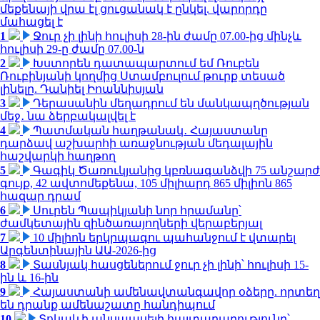
մեքենայի վրա էլ ցուցանակ է ընկել. վարորդը
մահացել է
1
Ջուր չի լինի հուլիսի 28-ին ժամը 07.00-ից մինչև
հուլիսի 29-ը ժամը 07.00-ն
2
Խստորեն դատապարտում եմ Ռուբեն
Ռուբինյանի կողմից Ստամբուլում թուրք տեսած
լինելը. Դանիել Իոաննիսյան
3
Դերասանին մեղադրում են մանկապղծության
մեջ․ նա ձերբակալվել է
4
Պատմական հաղթանակ․ Հայաստանը
դարձավ աշխարհի առաջնության մեդալային
հաշվարկի հաղթող
5
Գագիկ Ծառուկյանից կբռնագանձվի 75 անշարժ
գույք, 42 ավտոմեքենա, 105 միլիարդ 865 միլիոն 865
հազար դրամ
6
Սուրեն Պապիկյանի նոր հրամանը՝
ժամկետային զինծառայողների վերաբերյալ
7
10 միլիոն երկրպագու պահանջում է վտարել
Արգենտինային ԱԱ-2026-ից
8
Տասնյակ հասցեներում ջուր չի լինի՝ հուլիսի 15-
ին և 16-ին
9
Հայաստանի ամենավտանգավոր օձերը. որտեղ
են դրանք ամենաշատը հանդիպում
10
Տոկաևի անսպասելի հայտարարությունը՝