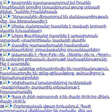
1
Խստորեն դատապարտում եմ Ռուբեն
Ռուբինյանի կողմից Ստամբուլում թուրք տեսած
լինելը. Դանիել Իոաննիսյան
2
Դերասանին մեղադրում են մանկապղծության
մեջ․ նա ձերբակալվել է
3
Սիլվա Հակոբյանը հայտնել է ցավալի կորստի
մասին (Լուսանկար)
4
Նիկոլ Փաշինյանը հայտնել է առավոտյան
ստացած «տարօրինակ» նամակի մասին
5
Հասմիկ Կարապետյանի համարձակ
լուսանկարները՝ լողավազանից (լուսանկարներ)
6
Ավարտվել է «Գող Բջե»-ին, «Տեցիկ»-ին ու «Գոջո»-
ին առնչվող քրեական վարույթի նախաքննությունը.
ինչ է պարզվել
7
425 անձինք տեղափոխվել են ոստիկանություն․
հայտնաբերվել են զենք-զինամթերք, թմրամիջոց և
հետախուզվողներ
8
Կիլիկիայում կրակոցներով ուղեկցված
«ռազբորկայի» բացառիկ տեսանյութ է
հրապարակվել
9
Գազ չի լինի օգոստոսի 4-ին ժամը 09:00-ից մինչև
ժամը 18:00-ն
10
Ողբերգական վթար Երևանում․ Գայի
պողոտայում մեքենաներ են բախվել, մեկ այլ