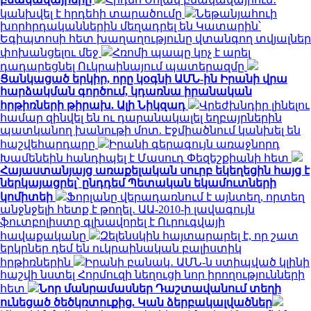
կանխվել է հրդեհի տարածումը
Նեթանյահուի
խորհրդականներին մեղադրել են Կատարին՝
Եգիպտոսի հետ խաղաղությունը վտանգող տվյալներ
փոխանցելու մեջ
Հռոմի պապը կոչ է արել
դադարեցնել Ուկրաինայում պատերազմը
Ցանկացած երկիր, որը կօգնի ԱՄՆ-ին Իրանի վրա
հարձակման գործում, կդառնա իրանական
հրթիռների թիրախ. Ալի Նիկզադ
Վրեժխնդիր լինելու
համար զինվել են ու դարանակալել եղբայրներին
պատկանող խանութի մոտ. Էջմիածնում կանխել են
հաշվեհարդարը
Իրանի գերագույն առաջնորդ
Խամենեին հանդիպել է Մասուդ Փեզեշքիանի հետ
Հայաստանյայց առաքելական սուրբ եկեղեցին հայց է
ներկայացրել՝ ընդդեմ Պետական եկամուտների
կոմիտեի
Ֆորլանը վերադառնում է այնտեղ, որտեղ
անջնջելի հետք է թողել․ ԱԱ-2010-ի լավագույն
ֆուտբոլիստը գլխավորել է Ուրուգվայի
հավաքականը
Զելենսկին հայտարարել է, որ շատ
երկրներ դեմ են ուկրաինական բալիստիկ
հրթիռներին
Իրանի բանակ․ ԱՄՆ-ն ստիպված կլինի
հաշվի նստել Հորմուզի նեղուցի նոր իրողությունների
հետ
Նոր մանրամասներ Դաշտավանում տեղի
ունեցած ծեծկռտուքից. Կան ձերբակալվածներ