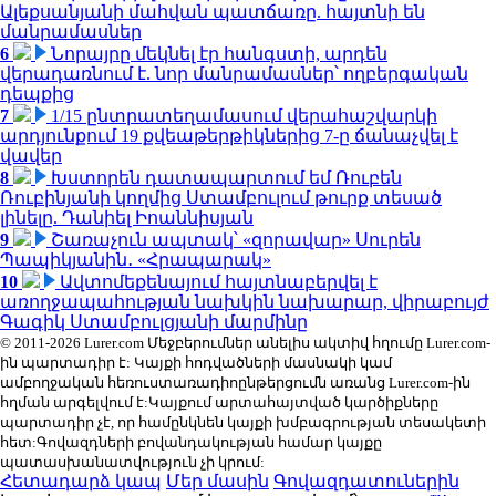
Ալեքսանյանի մահվան պատճառը. հայտնի են
մանրամասներ
6
Նորայրը մեկնել էր հանգստի, արդեն
վերադառնում է. նոր մանրամասներ՝ ողբերգական
դեպքից
7
1/15 ընտրատեղամասում վերահաշվարկի
արդյունքում 19 քվեաթերթիկներից 7-ը ճանաչվել է
վավեր
8
Խստորեն դատապարտում եմ Ռուբեն
Ռուբինյանի կողմից Ստամբուլում թուրք տեսած
լինելը. Դանիել Իոաննիսյան
9
Շառաչուն ապտակ՝ «զորավար» Սուրեն
Պապիկյանին․ «Հրապարակ»
10
Ավտոմեքենայում հայտնաբերվել է
առողջապահության նախկին նախարար, վիրաբույժ
Գագիկ Ստամբուլցյանի մարմինը
© 2011-2026 Lurer.com Մեջբերումներ անելիս ակտիվ հղումը Lurer.com-
ին պարտադիր է: Կայքի հոդվածների մասնակի կամ
ամբողջական հեռուստառադիոընթերցումն առանց Lurer.com-ին
հղման արգելվում է:Կայքում արտահայտված կարծիքները
պարտադիր չէ, որ համընկնեն կայքի խմբագրության տեսակետի
հետ:Գովազդների բովանդակության համար կայքը
պատասխանատվություն չի կրում:
Հետադարձ կապ
Մեր մասին
Գովազդատուներին