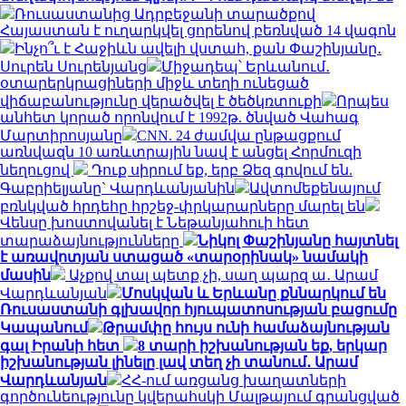
Ռուսաստանից Ադրբեջանի տարածքով
Հայաստան է ուղարկվել ցորենով բեռնված 14 վագոն
Ինչո՞ւ է Հաջիևն ավելի վստահ, քան Փաշինյանը․
Սուրեն Սուրենյանց
Միջադեպ՝ Երևանում․
օտարերկրացիների միջև տեղի ունեցած
վիճաբանությունը վերածվել է ծեծկռտուքի
Որպես
անհետ կորած որոնվում է 1992թ. ծնված Վահագ
Մարտիրոսյանը
CNN. 24 ժամվա ընթացքում
առնվազն 10 առևտրային նավ է անցել Հորմուզի
նեղուցով
Դուք սիրում եք, երբ Ձեզ գովում են.
Գաբրիելյանը` Վարդևանյանին
Ավտոմեքենայում
բռնկված հրդեհը հրշեջ-փրկարարները մարել են
Վենսը խոստովանել է Նեթանյահուի հետ
տարաձայնությունները
Նիկոլ Փաշինյանը հայտնել
է առավոտյան ստացած «տարօրինակ» նամակի
մասին
Աչքով տալ պետք չի, սաղ պարզ ա․ Արամ
Վարդևանյան
Մոսկվան և Երևանը քննարկում են
Ռուսաստանի գլխավոր հյուպատոսության բացումը
Կապանում
Թրամփը հույս ունի համաձայնության
գալ Իրանի հետ
8 տարի իշխանության եք, երկար
իշխանության լինելը լավ տեղ չի տանում․ Արամ
Վարդևանյան
ՀՀ-ում առցանց խաղատների
գործունեությունը կվերահսկի Մալթայում գրանցված