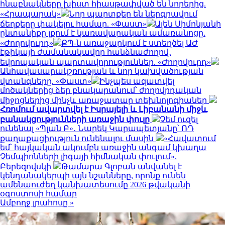
հնաբնակները խիստ հիասթափված են նորերից.
«Հրապարակ»
Նոր պարտքեր են ներգրավում
ճեղքերը փակելու համար. «Փաստ»
Ալեն Սիմոնյանի
ընտանիքը լքում է կառավարական ամառանոցը.
«Ժողովուրդ»
ՔՊ-ն առաջարկում է ստեղծել ԱԺ
էթիկայի ժամանակավոր հանձնաժողով․
եվրոպական պարտավորություններ. «Ժողովուրդ»
Անհավասարակշռության և նոր կախվածության
վտանգները. «Փաստ»
Ինչպես ազատվել
մոծակներից ձեր բնակարանում՝ ժողովրդական
միջոցներից մինչև առաջատար տեխնոլոգիաներ
Հռոմում ավարտվել է Իսրայելի և Լիբանանի միջև
բանակցությունների առաջին փուլը
Չեմ ուզել
ունենալ «Պլան Բ»․ Նարեկ Կարապետյանը՝ ՌԴ
քաղաքացիություն ունենալու մասին
«Հավատում
եմ՝ հայկական ակումբն առաջին անգամ կխաղա
Չեմպիոնների լիգայի հիմնական փուլում».
Բերեզովսկի
Թամարա Գլոբան անվանել է
կենդանակերպի այն նշանները, որոնք ունեն
ամենաուժեղ կանխատեսումը 2026 թվականի
օգոստոսի համար
Ամբողջ լրահոսը »