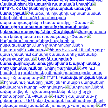
մասնակցելու են առաջին դատական նիստին
ՈՒՂԻՂ․ ՀՀ ԱԺ իններորդ գումարման առաջին
նստաշրջան
Գնաճային ռիսկերի, արտահանման
խնդիրների և աճի կայունության
մարտահրավերների համախումբը. «Փաստ»
Ուսուցիչը ատեստավորումը չհաղթահարեց,
կհեռանա դպրոցից. Նիկոլ Փաշինյան
Քաղաքական
սուր կոնտրաստն ու դիսբալանսը. «Փաստ»
Ինքնակամ կառույցները հաշվառելու
ընթացակարգում նոր փոփոխություններ
կկատարվեն. «Փաստ»
Պետք է 2027-ին Սևանի շուրջ
վատ վիճակում գտնվող ճանապարհ չունենանք.
Նիկոլ Փաշինյան
Նոր ձևավորված
կառավարության առաջին նիստն է, պիտի անենք
որոշ վերանայումներ․ Նիկոլ Փաշինյան
ՔՊ-ում
իրավունք չունեն իրենց վիրավորվածությունը ցույց
տալ. «Հրապարակ»
ՈՒՂԻՂ․ Կառավարության նիստ
Իշխանությունները լուծել են Կոտայքի մարզպետի
թեկնածուի հարցը. «Ժողովուրդ»
Ընտրություններն
ավարտվեցին, իշխանություններին էլ ոչինչ չի
հետաքրքրու՞մ. «Փաստ»
«Ուժեղ Հայաստան»-ը
քննարկում է ԱԺ երեք մշտական հանձնաժողովների
ղեկավարումը ստանձնելու հարցը. «Ժողովուրդ»
ՔՊ