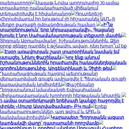
օպերատորը
Սայաթ-Նովա պողոտայից 30-ամյա
տղամարդը դանակահարված վիճակում
տեղափոխվել է հիվանդանոց
Գուտերեշը
Հիրոսիմայում իր ելույթում չի հիշատակել ԱՄՆ-ի
մեղքը քաղաքի ռմբակոծության համար
«Ի՞նչ
տարբերություն՝ երբ կհրապարակվի». Գալյանը
խոսել է նոր Սահամանադրության տեքստի մասին
Տիգրան Աբրահամյանը՝ իշխանություններին. Ձեր
օրոք զենքը դարձել է թշնամու ավար, դեռ խոսո՞ւմ եք
Էսօր առավոտյան շատ տարօրինակ նամակ եմ
ստացել. Նիկոլ Փաշինյան
Կոչ ենք անում
իշխանություններին հրաժարվել հակաեկեղեցական
գործունեությունից․ Արգենտինայի և Չիլիի թեմ
Դատախազության հայցով պետությանը
վերադարձված գույքն ամրացվել է Պետական գույքի
կառավարման կոմիտեին
Փաշինյանը
Ղրղզստանում կմասնակցի Եվրասիական
միջկառավարական խորհրդի հերթական նիստին
5-ամյա օտարերկրացի երեխայի կյանքը հաջողվել է
փրկել «Սուրբ Աստվածամայր» ԲԿ-ում
Երեք
նախարարություններ, այդ թվում և ԱԳՆ-ն,
կանվանափոխվեն
Կարապետ Պողոսյանն ազատ
կարձակվի վաղը՝ դատարանի որոշմամբ
Կաթողիկոսը և գործով անցնող Սրբազան Հայրերը