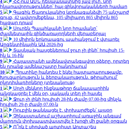
4
ՀՀ-ում ԱՄՆ դեսպանատնից լավ լուր․ նոր
հնարավորություններ՝ հայ զինվորականների համար
5
Գագիկ Ծառուկյանից կբռնագանձվի 75 անշարժ
գույք, 42 ավտոմեքենա, 105 միլիարդ 865 միլիոն 865
հազար դրամ
6
Սուրեն Պապիկյանի նոր հրամանը՝
ժամկետային զինծառայողների վերաբերյալ
7
10 միլիոն երկրպագու պահանջում է վտարել
Արգենտինային ԱԱ-2026-ից
8
Տասնյակ հասցեներում ջուր չի լինի՝ հուլիսի 15-
ին և 16-ին
9
Հայաստանի ամենավտանգավոր օձերը. որտեղ
են դրանք ամենաշատը հանդիպում
10
Պուտինը հանդես է եկել հայտարարությամբ.
Խուզարկություն և ձերբակալություն․ թիրախում՝
ընդդիմադիրները (տեսանյութ)
1
Սոչի մեկնող ինքնաթիռը ճանապարհին
անցկացրել է մեկ օր, սակայն տեղ չի հասել
2
Ջուր չի լինի հուլիսի 28-ին ժամը 07.00-ից մինչև
հուլիսի 29-ը ժամը 07.00-ն
3
Ռուբլին թանկացել է․ փոխարժեքն՝ այսօր
4
Չինաստանում աշխարհում առաջին անգամ
մարդուն փոխպատվաստվել է խոզի մի քանի օրգան
5
Ո՞րն է սիրված արտիստ Արտաշես