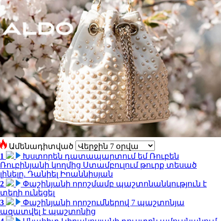
Ամենադիտված
1
Խստորեն դատապարտում եմ Ռուբեն
Ռուբինյանի կողմից Ստամբուլում թուրք տեսած
լինելը. Դանիել Իոաննիսյան
2
Փաշինյանի որոշմամբ պաշտոնանկություն է
տեղի ունեցել
3
Փաշինյանի որոշումներով 7 պաշտոնյա
ազատվել է պաշտոնից