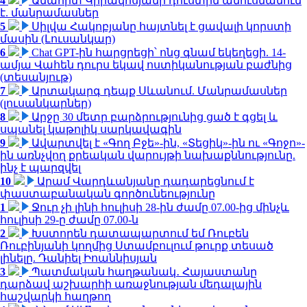
4
Անահիտ Կիրակոսյանի դուստրն ամուսնանում
է. մանրամասներ
5
Սիլվա Հակոբյանը հայտնել է ցավալի կորստի
մասին (Լուսանկար)
6
Chat GPT-ին հարցրեցի՝ ոնց գնամ եկեղեցի. 14-
ամյա Վահեն դուրս եկավ ոստիկանության բաժնից
(տեսանյութ)
7
Արտակարգ դեպք Սևանում. Մանրամասներ
(լուսանկարներ)
8
Արջը 30 մետր բարձրությունից ցած է գցել և
սպանել կաթոլիկ սարկավագին
9
Ավարտվել է «Գող Բջե»-ին, «Տեցիկ»-ին ու «Գոջո»-
ին առնչվող քրեական վարույթի նախաքննությունը.
ինչ է պարզվել
10
Արամ Վարդևանյանը դադարեցնում է
փաստաբանական գործունեությունը
1
Ջուր չի լինի հուլիսի 28-ին ժամը 07.00-ից մինչև
հուլիսի 29-ը ժամը 07.00-ն
2
Խստորեն դատապարտում եմ Ռուբեն
Ռուբինյանի կողմից Ստամբուլում թուրք տեսած
լինելը. Դանիել Իոաննիսյան
3
Պատմական հաղթանակ․ Հայաստանը
դարձավ աշխարհի առաջնության մեդալային
հաշվարկի հաղթող