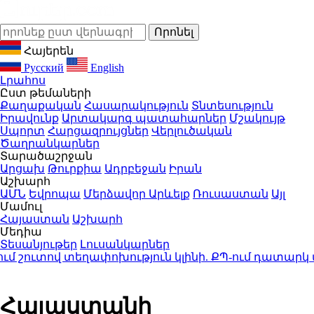
Հայերեն
Русский
English
Լրահոս
Ըստ թեմաների
Քաղաքական
Հասարակություն
Տնտեսություն
Իրավունք
Արտակարգ պատահարներ
Մշակույթ
Սպորտ
Հարցազրույցներ
Վերլուծական
Ծաղրանկարներ
Տարածաշրջան
Արցախ
Թուրքիա
Ադրբեջան
Իրան
Աշխարհ
ԱՄՆ
Եվրոպա
Մերձավոր Արևելք
Ռուսաստան
Այլ
Մամուլ
Հայաստան
Աշխարհ
Մեդիա
Տեսանյութեր
Լուսանկարներ
շուտով տեղափոխություն կլինի. ՔՊ-ում դատարկ տե
Հայաստանի