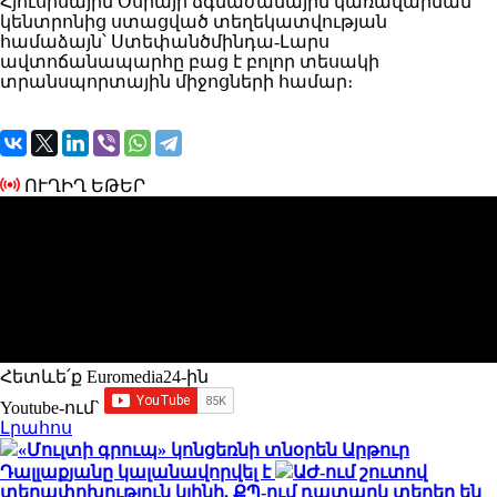
Հյուսիսային Օսիայի ճգնաժամային կառավարման
կենտրոնից ստացված տեղեկատվության
համաձայն՝ Ստեփանծմինդա-Լարս
ավտոճանապարհը բաց է բոլոր տեսակի
տրանսպորտային միջոցների համար։
ՈՒՂԻՂ ԵԹԵՐ
Հետևե՛ք Euromedia24-ին
Youtube-ում`
Լրահոս
«Մուլտի գրուպ» կոնցեռնի տնօրեն Արթուր
Դալլաքյանը կալանավորվել է
ԱԺ-ում շուտով
տեղափոխություն կլինի. ՔՊ-ում դատարկ տեղեր են