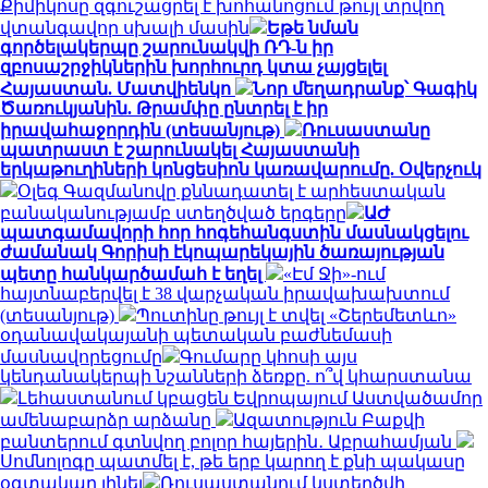
Քիմիկոսը զգուշացրել է խոհանոցում թույլ տրվող
վտանգավոր սխալի մասին
Եթե նման
գործելակերպը շարունակվի ՌԴ-ն իր
զբոսաշրջիկներին խորհուրդ կտա չայցելել
Հայաստան. Մատվիենկո
Նոր մեղադրանք՝ Գագիկ
Ծառուկյանին. Թրամփը ընտրել է իր
իրավահաջորդին (տեսանյութ)
Ռուսաստանը
պատրաստ է շարունակել Հայաստանի
երկաթուղիների կոնցեսիոն կառավարումը. Օվերչուկ
Օլեգ Գազմանովը քննադատել է արհեստական
բանականությամբ ստեղծված երգերը
ԱԺ
պատգամավորի հոր հոգեհանգստին մասնակցելու
ժամանակ Գորիսի էկոպարեկային ծառայության
պետը հանկարծամահ է եղել
«Էմ Ջի»-ում
հայտնաբերվել է 38 վարչական իրավախախտում
(տեսանյութ)
Պուտինը թույլ է տվել «Շերեմետևո»
օդանավակայանի պետական բաժնեմասի
մասնավորեցումը
Գումարը կհոսի այս
կենդանակերպի նշանների ձեռքը. ո՞վ կհարստանա
Լեհաստանում կբացեն Եվրոպայում Աստվածամոր
ամենաբարձր արձանը
Ազատություն Բաքվի
բանտերում գտնվող բոլոր հայերին․ Աբրահամյան
Սոմնոլոգը պատմել է, թե երբ կարող է քնի պակասը
օգտակար լինել
Ռուսաստանում կստեղծվի