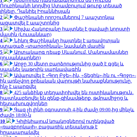
1
Խստորեն դատապարտում եմ Ռուբեն
Ռուբինյանի կողմից Ստամբուլում թուրք տեսած
լինելը. Դանիել Իոաննիսյան
2
Փաշինյանի որոշումներով 7 պաշտոնյա
ազատվել է պաշտոնից
3
Սիլվա Հակոբյանը հայտնել է ցավալի կորստի
մասին (Լուսանկար)
4
Նիկոլ Փաշինյանը հայտնել է առավոտյան
ստացած «տարօրինակ» նամակի մասին
5
Արտակարգ դեպք Սևանում. Մանրամասներ
(լուսանկարներ)
6
Արջը 30 մետր բարձրությունից ցած է գցել և
սպանել կաթոլիկ սարկավագին
7
Ավարտվել է «Գող Բջե»-ին, «Տեցիկ»-ին ու «Գոջո»-
ին առնչվող քրեական վարույթի նախաքննությունը.
ինչ է պարզվել
8
425 անձինք տեղափոխվել են ոստիկանություն․
հայտնաբերվել են զենք-զինամթերք, թմրամիջոց և
հետախուզվողներ
9
Գազ չի լինի օգոստոսի 4-ին ժամը 09:00-ից մինչև
ժամը 18:00-ն
10
Կիլիկիայում կրակոցներով ուղեկցված
«ռազբորկայի» բացառիկ տեսանյութ է
հրապարակվել