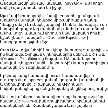
անձնակազմի անդամ, սակայն, ըստ ԱՀԿ-ի, 34 հոգի
ավելի վաղ արդեն ափ են իջել։
Այս մասին հաղորդվել է նավի բորտին գրանցված
առաջին մահվան դեպքից մի քանի շաբաթ անց։
Դեպքը տեղի է ունեցել ապրիլի 11-ին և մահացել էր մի
նիդերլանդացի: Այդ ժամանակ «մահվան պատճառն
անհայտ էր, և նավում վիրուսի կամ վարակի որևէ
նշան չկար»,- ասված է «Oceanwide Expeditions»-ի
հաղորդագրության մեջ:
Ըստ ԱՀԿ տվյալների՝ նրա կինը մահացել է ապրիլի 26-
ին հարավաֆրիկյան կլինիկաներից մեկում: ԱՀԿ-ն և
«Oceanwide Expeditions»-ը հայտնում են նաև երրորդ
մահվան դեպքի մասին. մայիսի 2-ին նավի բորտի վրա
մահացել է մի գերմանուհի:
Երկու օր անց հանտավիրուս է հաստատվել մի
ուղևորի մոտ, որը բժշկական ցուցումով տարհանվել
և տեղափոխվել է Հարավային Աֆրիկայի
հիվանդանոցներից մեկը, հայտնել են ընկերությունից:
ԱՀԿ տվյալներով՝ հանտավիրուսից մահացությունը
հասնում է 40-50%-ի, իսկ ռիսկի խմբում հիմնականում
տարեցներն են։ Հատկանշական է, որ լայների