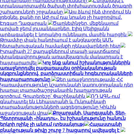
Ուկրաինայի հարաբերությունները
Ընդլայնվել է
տրանսպորտային ծախսի փոխհատուցման ծրագրի
շահառուների շրջանակը
Այս ձևով ինձ փորձում են
լռեցնել, քանի որ ԱԺ-ում դա նրանց չի հաջողվում․
Էդգար Ղազարյան
Ծաղկեփնջեր, մեքենայում
արված ջերմ լուսանկարներ. Էլիզ Մելիքյանն
արձագանքել է կողակից ունենալու մասին հարցին
Թրամփը փակ հանդիպում է անցկացրել ԱՄՆ
հետախուզական համայնքի ղեկավարների հետ
Իտալիայի 27 քաղաքներում տապի պատճառով
վտանգավորության առավելագույն մակարդակ է
հայտարարվել
Կոչ ենք անում իշխանություններին
առաջնորդվել բացառապես օրինականության
սկզբունքներով. բարձրաստիճան հոգեւորականների
հայտարարությունը
Ձեր առաջնորդությամբ ՀՀ
Կառավարությունը կշարունակի կառուցողական դեր
խաղալ տարածաշրջանային խաղաղության
գործում. Գուտերեշը՝ Փաշինյանին
ՌԴ ԱԳՆ-ում
գնահատել են Լեհաստանի և Ուկրաինայի
տարաձայնությունների ազդեցությունը Կիևին
աջակցության վրա
Քոչարյանի, Սարգսյանի, Տեր-
Պետրոսյանի «ինադու». էս իշխանությունը հանուն
երկրի ոչինչ չի անում (տեսանյութ)
Հայաստանի
բնակչության թիվը շուրջ 7 հազարով ավելացել է