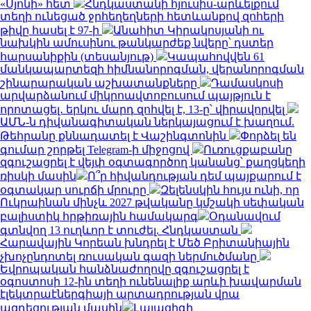
«Սյոնի» հետ
Հնդկաստանի հյուսիս-արևելքում
տեղի ունեցած ջրհեղեղների հետևանքով զոհերի
թիվը հասել է 97-ի
Անահիտ Կիրակոսյանի ու
նախկին ամուսինու թանկարժեք նվերը՝ դստեր
հարսանիքին (տեսանյութ)
Կապահովվեն 61
մանկապարտեզի հիմնանորոգման, վերանորոգման
շինարարական աշխատանքները
Դամասկոսի
արվարձանում միկրոավտոբուսում պայթյուն է
որոտացել․ երկու մարդ զոհվել է, 13-ը՝ վիրավորվել
ԱՄՆ-ն դիվանագիտական ներկայացում է խաղում.
Թեհրանը քննադատել է Վաշինգտոնին
Փորձել են
գումար շորթել Telegram-ի միջոցով
Ուռուցքաբանը
զգուշացրել է վեյփ օգտագործող կանանց՝ քաղցկեղի
ռիսկի մասին
Ո՞ր հիվանդության դեմ պայքարում է
օգտակար սուրճի մրուրը
Զելենսկին հույս ունի, որ
Ուկրաինան մինչև 2027 թվականը կմշակի սեփական
բալիստիկ հրթիռային համակարգ
Օդանավում
գտնվող 13 ուղևոր է տուժել. Հնդկաստան
Հարավային Կորեան խնդրել է Մեծ Բրիտանիային
չխոչընդոտել ռուսական գազի ներմուծմանը
Եվրոպական հանձնաժողովը զգուշացրել է
օգոստոսի 12-ին տեղի ունենալիք արևի խավարման
էլեկտրաէներգիայի արտադրության վրա
ազդեցության մասին
Լայպցիգի