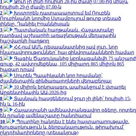
1
Ջուր չի լինի հուլիսի 28-ին ժամը 07.00-ից մինչև
հուլիսի 29-ը ժամը 07.00-ն
2
Խստորեն դատապարտում եմ Ռուբեն
Ռուբինյանի կողմից Ստամբուլում թուրք տեսած
լինելը. Դանիել Իոաննիսյան
3
Պատմական հաղթանակ․ Հայաստանը
դարձավ աշխարհի առաջնության մեդալային
հաշվարկի հաղթող
4
ՀՀ-ում ԱՄՆ դեսպանատնից լավ լուր․ նոր
հնարավորություններ՝ հայ զինվորականների համար
5
Գագիկ Ծառուկյանից կբռնագանձվի 75 անշարժ
գույք, 42 ավտոմեքենա, 105 միլիարդ 865 միլիոն 865
հազար դրամ
6
Սուրեն Պապիկյանի նոր հրամանը՝
ժամկետային զինծառայողների վերաբերյալ
7
10 միլիոն երկրպագու պահանջում է վտարել
Արգենտինային ԱԱ-2026-ից
8
Տասնյակ հասցեներում ջուր չի լինի՝ հուլիսի 15-
ին և 16-ին
9
Հայաստանի ամենավտանգավոր օձերը. որտեղ
են դրանք ամենաշատը հանդիպում
10
Պուտինը հանդես է եկել հայտարարությամբ.
Խուզարկություն և ձերբակալություն․ թիրախում՝
ընդդիմադիրները (տեսանյութ)