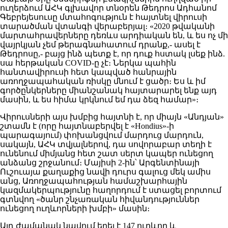
ուղերձում ԱՀԿ գլխավոր տնօրեն Թեդրոս Ադհանոմ
Գեբրեյեսուսը մտահոգություն է հայտնել վիրուսի
տարածման վտանգի վերաբերյալ։ «2020 թվականի
մարտահրավերները դեռևս արդիական են, և ես ոչ մի
վայրկյան չեմ թերագնահատում դրանք,- ասել է
Թեդրոսը,- բայց ինձ պետք է, որ դուք հստակ լսեք ինձ.
սա հերթական COVID-ը չէ։ Ներկա պահին
հանտավիրուսի հետ կապված հանրային
առողջապահական ռիսկը մնում է ցածր։ Ես և իմ
գործընկերները միանշանակ հայտարարել ենք այդ
մասին, և ես հիմա կրկնում եմ դա ձեզ համար»։
Վիրուսների այս խմբից հայտնի է, որ միայն «Անդյան»
շտամն է (որը հայտնաբերվել է «Hondius»-ի
պարագայում) փոխանցվում մարդուց մարդուն,
սակայն, ԱՀԿ տվյալներով, դա սովորաբար տեղի է
ունենում միմյանց հետ շատ սերտ կապեր ունեցող
անձանց շրջանում։ Մայիսի 2-ին՝ Արգենտինայի
Ուշուայա քաղաքից նավի դուրս գալուց մեկ ամիս
անց, Առողջապահության համաշխարհային
կազմակերպությունը հաղորդում է ստացել բորտում
գտնվող «ծանր շնչառական հիվանդություններ
ունեցող ուղևորների խմբի» մասին։
Այդ ժամանակ նավում եղել է 147 ուղևոր և