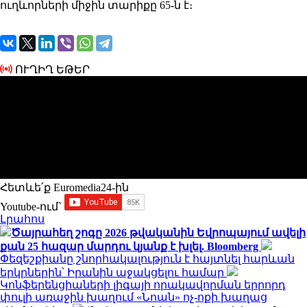
ուղևորների միջին տարիքը 65-ն է։
ՈՒՂԻՂ ԵԹԵՐ
Հետևե՛ք Euromedia24-ին
Youtube-ում`
Լրահոս
Ծայրահեղ շոգը 2026 թվականին Եվրոպայում ավելի
քան 25 հազար մարդու կյանք է խլել. Bloomberg
Փեզեշքիանը շնորհակալություն է հայտնել հարևան
երկրներին՝ Իրանին աջակցելու համար
Կոնֆերենցիաների լիգայի որակավորման երրորդ
փուլի առաջին խաղում «Նոան» ոչ-ոքի խաղաց