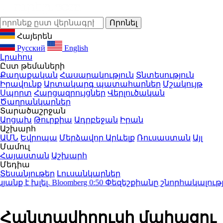
Հայերեն
Русский
English
Լրահոս
Ըստ թեմաների
Քաղաքական
Հասարակություն
Տնտեսություն
Իրավունք
Արտակարգ պատահարներ
Մշակույթ
Սպորտ
Հարցազրույցներ
Վերլուծական
Ծաղրանկարներ
Տարածաշրջան
Արցախ
Թուրքիա
Ադրբեջան
Իրան
Աշխարհ
ԱՄՆ
Եվրոպա
Մերձավոր Արևելք
Ռուսաստան
Այլ
Մամուլ
Հայաստան
Աշխարհ
Մեդիա
Տեսանյութեր
Լուսանկարներ
խլել. Bloomberg
0:50
Փեզեշքիանը շնորհակալություն 
Հանտավիրուսի մահացու