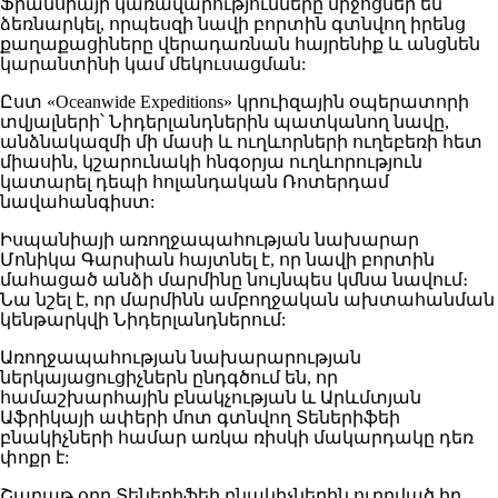
Ֆրանսիայի կառավարությունները միջոցներ են
ձեռնարկել, որպեսզի նավի բորտին գտնվող իրենց
քաղաքացիները վերադառնան հայրենիք և անցնեն
կարանտինի կամ մեկուսացման:
Ըստ «Oceanwide Expeditions» կրուիզային օպերատորի
տվյալների՝ Նիդերլանդներին պատկանող նավը,
անձնակազմի մի մասի և ուղևորների ուղեբեռի հետ
միասին, կշարունակի հնգօրյա ուղևորություն
կատարել դեպի հոլանդական Ռոտերդամ
նավահանգիստ:
Իսպանիայի առողջապահության նախարար
Մոնիկա Գարսիան հայտնել է, որ նավի բորտին
մահացած անձի մարմինը նույնպես կմնա նավում։
Նա նշել է, որ մարմինն ամբողջական ախտահանման
կենթարկվի Նիդերլանդներում:
Առողջապահության նախարարության
ներկայացուցիչներն ընդգծում են, որ
համաշխարհային բնակչության և Արևմտյան
Աֆրիկայի ափերի մոտ գտնվող Տեներիֆեի
բնակիչների համար առկա ռիսկի մակարդակը դեռ
փոքր է:
Շաբաթ օրը Տեներիֆեի բնակիչներին ուղղված իր