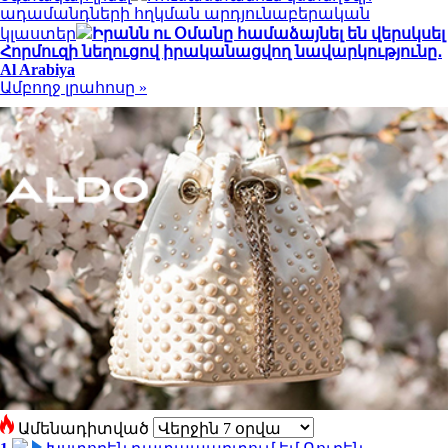
ադամանդների հղկման արդյունաբերական
կլաստեր
Իրանն ու Օմանը համաձայնել են վերսկսել
Հորմուզի նեղուցով իրականացվող նավարկությունը․
Al Arabiya
Ամբողջ լրահոսը »
Ամենադիտված