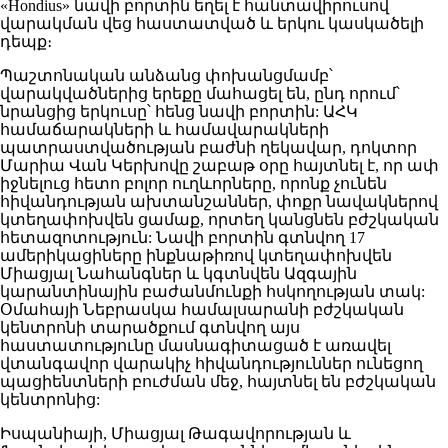
«Hondius» նավի բորտին եղել է հանտավիրուսով
վարակման վեց հաստատված և երկու կասկածելի
դեպք։
Պաշտոնական անձանց փոխանցմամբ՝
վարակվածներից երեքը մահացել են, ընդ որում՝
նրանցից երկուսը՝ հենց նավի բորտին: ԱՀԿ
համաճարակների և համավարակների
պատրաստվածության բաժնի ղեկավար, դոկտոր
Մարիա Վան Կերխովը շաբաթ օրը հայտնել է, որ ափ
իջնելուց հետո բոլոր ուղևորները, որոնք չունեն
հիվանդության ախտանշաններ, փոքր նավակներով
կտեղափոխվեն ցամաք, որտեղ կանցնեն բժշկական
հետազոտություն: Նավի բորտին գտնվող 17
ամերիկացիները ինքնաթիռով կտեղափոխվեն
Միացյալ Նահանգներ և կգտնվեն Ազգային
կարանտինային բաժանմունքի հսկողության տակ:
Օմահայի Նեբրասկա համալսարանի բժշկական
կենտրոնի տարածքում գտնվող այս
հաստատությունը մասնագիտացած է առավել
վտանգավոր վարակիչ հիվանդություններ ունեցող
պացիենտների բուժման մեջ, հայտնել են բժշկական
կենտրոնից:
Իսպանիայի, Միացյալ Թագավորության և