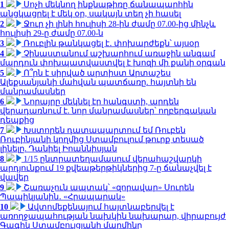
1
Սոչի մեկնող ինքնաթիռը ճանապարհին
անցկացրել է մեկ օր, սակայն տեղ չի հասել
2
Ջուր չի լինի հուլիսի 28-ին ժամը 07.00-ից մինչև
հուլիսի 29-ը ժամը 07.00-ն
3
Ռուբլին թանկացել է․ փոխարժեքն՝ այսօր
4
Չինաստանում աշխարհում առաջին անգամ
մարդուն փոխպատվաստվել է խոզի մի քանի օրգան
5
Ո՞րն է սիրված արտիստ Արտաշես
Ալեքսանյանի մահվան պատճառը. հայտնի են
մանրամասներ
6
Նորայրը մեկնել էր հանգստի, արդեն
վերադառնում է. նոր մանրամասներ՝ ողբերգական
դեպքից
7
Խստորեն դատապարտում եմ Ռուբեն
Ռուբինյանի կողմից Ստամբուլում թուրք տեսած
լինելը. Դանիել Իոաննիսյան
8
1/15 ընտրատեղամասում վերահաշվարկի
արդյունքում 19 քվեաթերթիկներից 7-ը ճանաչվել է
վավեր
9
Շառաչուն ապտակ՝ «զորավար» Սուրեն
Պապիկյանին․ «Հրապարակ»
10
Ավտոմեքենայում հայտնաբերվել է
առողջապահության նախկին նախարար, վիրաբույժ
Գագիկ Ստամբուլցյանի մարմինը