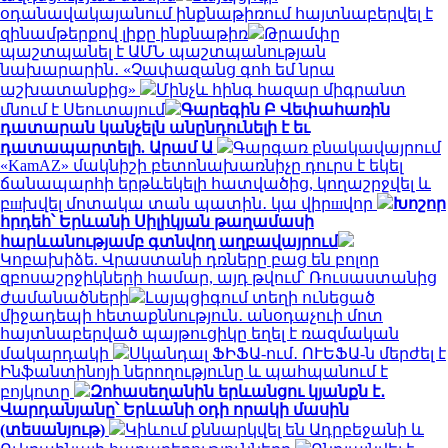
օդանավակայանում ինքնաթիռում հայտնաբերվել է
զինամթերքով լիքը ինքնաթիռ
Թրամփը
պաշտպանել է ԱՄՆ պաշտպանության
նախարարին․ «Չափազանց գոհ եմ նրա
աշխատանքից»
Մինչև հինգ հազար միգրանտ
մնում է Սեուտայում
Գարեգին Բ Վեփահառին
դատարան կանչելն անընդունելի է եւ
դատապարտելի. Արամ Ա
Գարգառ բնակավայրում
«KamAZ» մակնիշի բետոնախառնիչը դուրս է եկել
ճանապարհի երթևեկելի հատվածից, կողաշրջվել և
բшխվել մոտակա տան պատին․ կա վիրшվոր
Խոշոր
հրդեհ՝ Երևանի Սիլիկյան թաղամասի
հարևանությամբ գտնվող աղբավայրում
Կոբախիձե. Վրաստանի դռները բաց են բոլոր
զբոսաշրջիկների համար, այդ թվում՝ Ռուսաստանից
ժամանածների
Լայպցիգում տեղի ունեցած
միջադեպի հետաքննություն․ անօդաչուի մոտ
հայտնաբերված պայթուցիկը եղել է ռազմական
մակարդակի
Սկանդալ ՖԻՖԱ-ում․ ՈՒԵՖԱ-ն մերժել է
Ինֆանտինոյի ներողությունը և պահպանում է
բոյկոտը
Զոհասեղանին երևանցու կյանքն է․
Վարդանյանը՝ Երևանի օդի որակի մասին
(տեսանյութ)
Կիևում քննարկվել են Ադրբեջանի և