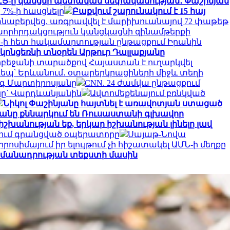
ԷՑ-ը կանցնի պետական սեփականության․ Փաշինյան
 7%-ի հասցնելը
Բաքվում շարունակում է 15 հայ
նաբերվեց. առգրավվել է մարիխուանայով 72 փաթեթ
րհրդակցություն կանցկացնի զինամթերքի
 ԱՄՆ-ի հետ հակամարտության ընթացքում Իրանին
 կոնցեռնի տնօրեն Արթուր Դալլաքյանը
բեջանի տարածքով Հայաստան է ուղարկվել
եպ՝ Երևանում․ օտարերկրացիների միջև տեղի
ագ Մարտիրոսյանը
CNN. 24 ժամվա ընթացքում
յանը` Վարդևանյանին
Ավտոմեքենայում բռնկված
Նիկոլ Փաշինյանը հայտնել է առավոտյան ստացած
անը քննարկում են Ռուսաստանի գլխավոր
իշխանության եք, երկար իշխանության լինելը լավ
յում գրանցված օպերատորը
Սայաթ-Նովա
րոսիմայում իր ելույթում չի հիշատակել ԱՄՆ-ի մեղքը
ահամանադրության տեքստի մասին