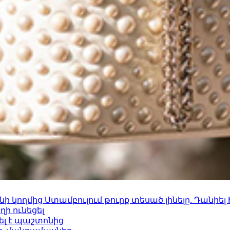
 կողմից Ստամբուլում թուրք տեսած լինելը. Դանիել
ի ունեցել
ել է պաշտոնից