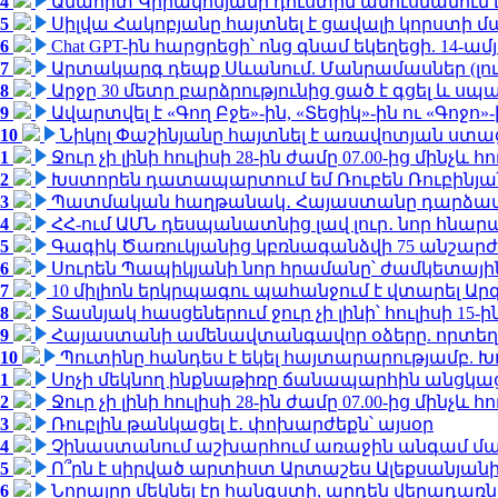
4
Անահիտ Կիրակոսյանի դուստրն ամուսնանում 
5
Սիլվա Հակոբյանը հայտնել է ցավալի կորստի մ
6
Chat GPT-ին հարցրեցի՝ ոնց գնամ եկեղեցի. 14-
7
Արտակարգ դեպք Սևանում. Մանրամասներ (լո
8
Արջը 30 մետր բարձրությունից ցած է գցել և ս
9
Ավարտվել է «Գող Բջե»-ին, «Տեցիկ»-ին ու «Գոջ
10
Նիկոլ Փաշինյանը հայտնել է առավոտյան ստ
1
Ջուր չի լինի հուլիսի 28-ին ժամը 07.00-ից մինչև հո
2
Խստորեն դատապարտում եմ Ռուբեն Ռուբինյանի
3
Պատմական հաղթանակ․ Հայաստանը դարձավ 
4
ՀՀ-ում ԱՄՆ դեսպանատնից լավ լուր․ նոր հնար
5
Գագիկ Ծառուկյանից կբռնագանձվի 75 անշարժ գո
6
Սուրեն Պապիկյանի նոր հրամանը՝ ժամկետային
7
10 միլիոն երկրպագու պահանջում է վտարել Արգ
8
Տասնյակ հասցեներում ջուր չի լինի՝ հուլիսի 15-ին
9
Հայաստանի ամենավտանգավոր օձերը. որտեղ
10
Պուտինը հանդես է եկել հայտարարությամբ. Խո
1
Սոչի մեկնող ինքնաթիռը ճանապարհին անցկացրե
2
Ջուր չի լինի հուլիսի 28-ին ժամը 07.00-ից մինչև հո
3
Ռուբլին թանկացել է․ փոխարժեքն՝ այսօր
4
Չինաստանում աշխարհում առաջին անգամ մա
5
Ո՞րն է սիրված արտիստ Արտաշես Ալեքսանյա
6
Նորայրը մեկնել էր հանգստի, արդեն վերադառն