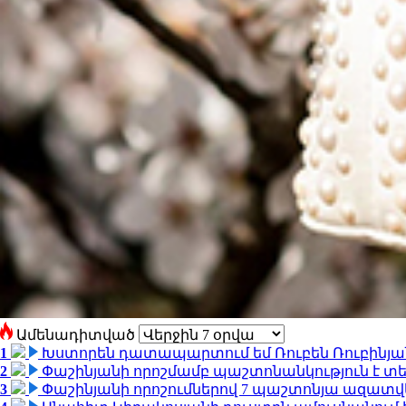
Ամենադիտված
1
Խստորեն դատապարտում եմ Ռուբեն Ռուբինյանի
2
Փաշինյանի որոշմամբ պաշտոնանկություն է տեղ
3
Փաշինյանի որոշումներով 7 պաշտոնյա ազատվ