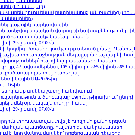
է. մանրամասներ
ասին (Լուսանկար)
ամյա Վահեն դուրս եկավ ոստիկանության բաժնից (տեսա
ւսանկարներ)
պանել կաթոլիկ սարկավագին
ո»-ին առնչվող քրեական վարույթի նախաքննությունը. ի
ացած «տարօրինակ» նամակի մասին
ւլիսի 29-ը ժամը 07.00-ն
 կողմից Ստամբուլում թուրք տեսած լինելը. Դանիել
աշխարհի առաջնության մեդալային հաշվարկի հաղ
ավորություններ՝ հայ զինվորականների համար
ւյք, 42 ավտոմեքենա, 105 միլիարդ 865 միլիոն 865 հ
 զինծառայողների վերաբերյալ
ենտինային ԱԱ-2026-ից
 և 16-ին
 են դրանք ամենաշատը հանդիպում
ւզարկություն և ձերբակալություն․ թիրախում՝ ընդդ
լ է մեկ օր, սակայն տեղ չի հասել
ւլիսի 29-ը ժամը 07.00-ն
րդուն փոխպատվաստվել է խոզի մի քանի օրգան
նի մահվան պատճառը. հայտնի են մանրամասներ
ում է. նոր մանրամասներ՝ ողբերգական դեպքից