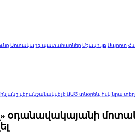
ւնք
Արտակարգ պատահարներ
Մշակույթ
Սպորտ
Հա
անշանակվել է ԱԱԾ տնօրեն, իսկ նրա տեղակալ Արա
ոլ» օդանավակայանի մոտա
ել