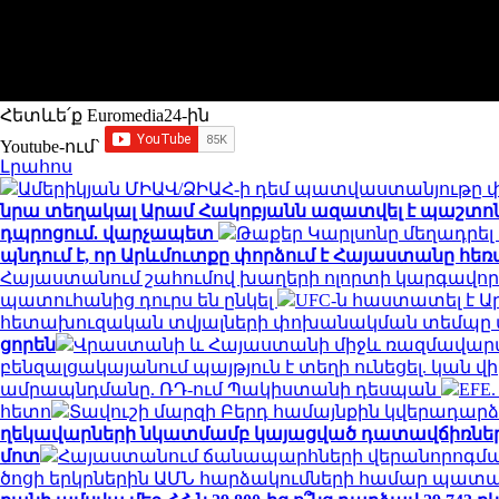
Հետևե՛ք Euromedia24-ին
Youtube-ում`
Լրահոս
Ամերիկյան ՄԻԱՎ/ՁԻԱՀ-ի դեմ պատվաստանյութը փ
նրա տեղակալ Արամ Հակոբյանն ազատվել է պաշտո
դպրոցում. վարչապետ
Թաքեր Կարլսոնը մեղադրել 
պնդում է, որ Արևմուտքը փորձում է Հայաստանը հեռ
Հայաստանում շահումով խաղերի ոլորտի կարգավոր
պատուհանից դուրս են ընկել
UFC-ն հաստատել է 
հետախուզական տվյալների փոխանակման տեմպը վե
ցորեն
Վրաստանի և Հայաստանի միջև ռազմավարակ
բենզալցակայանում պայթյուն է տեղի ունեցել. կան վ
ամրապնդմանը. ՌԴ-ում Պակիստանի դեսպան
EFE
հետո
Տավուշի մարզի Բերդ համայնքին կվերադարձվ
ղեկավարների նկատմամբ կայացված դատավճիռնե
մոտ
Հայաստանում ճանապարհների վերանորոգման 
ծոցի երկրներին ԱՄՆ հարձակումների համար պատա