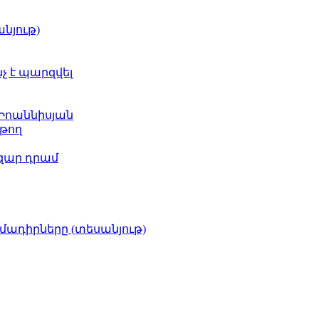
նյութ)
նչ է պարզվել
 Իոաննիսյան
թող
ազար դրամ
իմադիրները (տեսանյութ)