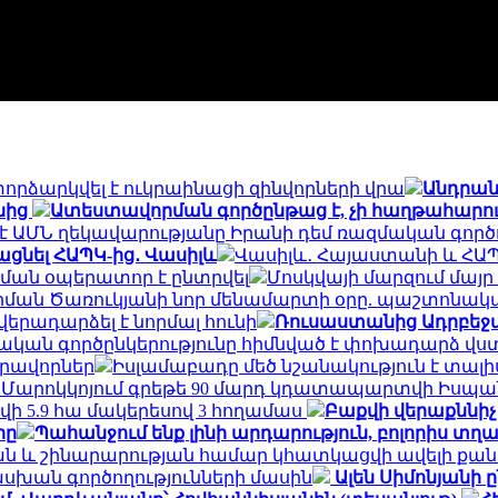
որձարկվել է ուկրաինացի զինվորների վրա
Անդրան
նից
Ատեստավորման գործընթաց է, չի հաղթահարում
է ԱՄՆ ղեկավարությանը Իրանի դեմ ռազմական գործո
ացնել ՀԱՊԿ-ից․ Վասիլև
Վասիլև․ Հայաստանի և ՀԱՊ
ման օպերատոր է ընտրվել
Մոսկվայի մարզում մայր
Արման Ծառուկյանի նոր մենամարտի օրը. պաշտոնակ
րադարձել է նորմալ հունի
Ռուսաստանից Ադրբեջա
ան գործընկերությունը հիմնված է փոխադարձ վս
իրավորներ
Իսլամաբադը մեծ նշանակություն է տալ
. Մարոկկոյում գրեթե 90 մարդ կդատապարտվի Իսպա
ի 5.9 հա մակերեսով 3 հողամաս
Բաքվի վերաքննի
րը
Պահանջում ենք լինի արդարություն, բոլորիս տ
և շինարարության համար կհատկացվի ավելի քան 2
սխան գործողությունների մասին
Ալեն Սիմոնյանի