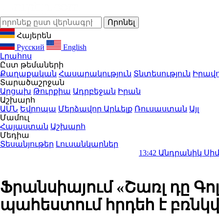
Հայերեն
Русский
English
Լրահոս
Ըստ թեմաների
Քաղաքական
Հասարակություն
Տնտեսություն
Իրավո
Տարածաշրջան
Արցախ
Թուրքիա
Ադրբեջան
Իրան
Աշխարհ
ԱՄՆ
Եվրոպա
Մերձավոր Արևելք
Ռուսաստան
Այլ
Մամուլ
Հայաստան
Աշխարհ
Մեդիա
Տեսանյութեր
Լուսանկարներ
13:42
Անդրանիկ Սիմոնյանը վեր
Ֆրանսիայում «Շառլ դը Գ
պահեստում հրդեհ է բռնկվ