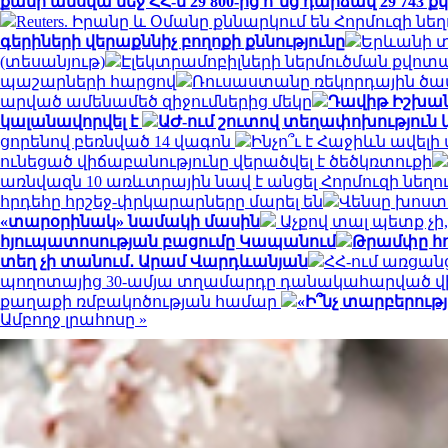
քանի ամսվա մեջ ՀՀ-ն 29 800-ից ո՞նց դարձավ 29 743
Reuters. Իրանը և Օմանը քննարկում են Հորմուզի 
գերիների վերաքննիչ բողոքի քննությունը
Երևանի տ
(տեսանյութ)
Էլեկտրամոբիլների ներմուծման քվոտ
պաշարների հարցով
Ռուսաստանը ռեկորդային ծավա
արված ամենամեծ զիջումներից մեկը
Դավիթ Իշխանյ
կալանավորվել է
ԱԺ-ում շուտով տեղափոխություն կ
ցորենով բեռնված 14 վագոն
Ինչո՞ւ է Հաջիևն ավելի
ունեցած վիճաբանությունը վերածվել է ծեծկռտուքի
առնվազն 10 առևտրային նավ է անցել Հորմուզի նեղո
հրդեհը հրշեջ-փրկարարները մարել են
Վենսը խոստ
«տարօրինակ» նամակի մասին
Աչքով տալ պետք չ
հյուպատոսության բացումը Կապանում
Թրամփը հո
տեղ չի տանում․ Արամ Վարդևանյան
ՀՀ-ում առցան
պողոտայից 30-ամյա տղամարդը դանակահարված վ
քաղաքի ռմբակոծության համար
«Ի՞նչ տարբերութ
Ամբողջ լրահոսը »