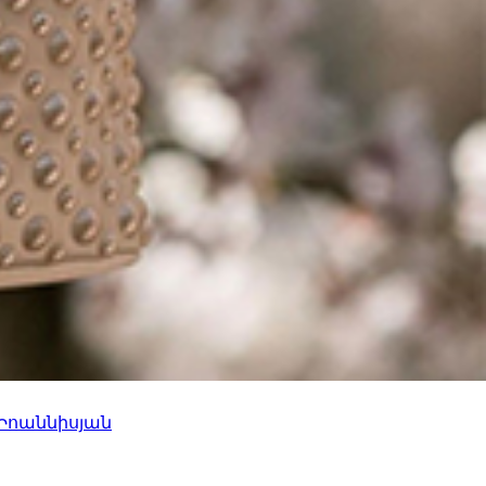
 Իոաննիսյան