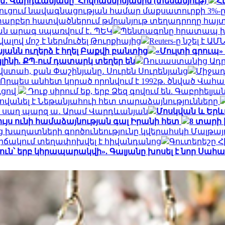
 քկմ․ Վարդևանյանը՝ Հովհաննիսյանին (տեսանյութ)
Հ
նեղուցում նավագնացության համար մաքսատուրքի 3%-ը
արբեր հատվածներում թմրանյութ տեղադրողը հայտ
ան արագ սպառվում է․ ՊԵԿ
Պենտագոնը հրատապ խո
լով մոշ է ներմուծել Թուրքիայից
Reuters-ը նշել է
անն ուղերձ է հղել Բաքվի բանտից
«Մուլտի գրուպ»
լինի. ՔՊ-ում դատարկ տեղեր են
Ռուսաստանից Ադր
 վստահ, քան Փաշինյանը․ Սուրեն Սուրենյանց
Միջադ
Որպես անհետ կորած որոնվում է 1992թ. ծնված Վահ
ւցով
Դուք սիրում եք, երբ Ձեզ գովում են. Գաբրիել
ովանել է Նեթանյահուի հետ տարաձայնությունները
ի, սաղ պարզ ա․ Արամ Վարդևանյան
Մոսկվան և Երև
ւյս ունի համաձայնության գալ Իրանի հետ
8 տարի 
ց խաղատների գործունեությունը կվերահսկի Մալթա
իճակում տեղափոխվել է հիվանդանոց
Գուտերեշը Հի
յուն՝ երբ կհրապարակվի». Գալյանը խոսել է նոր Ս