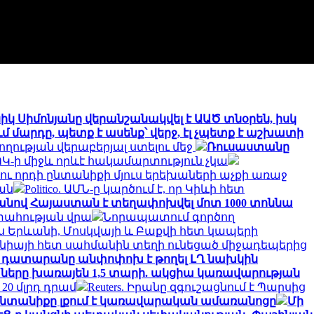
իկ Սիմոնյանը վերանշանակվել է ԱԱԾ տնօրեն, իսկ
 մարդը, պետք է ասենք՝ վերջ, էլ չպետք է աշխատի
ղության վերաբերյալ ստելու մեջ
Ռուսաստանը
Կ-ի միջև որևէ հակամարտություն չկա
 ու որդի ընտանիքի մյուս երեխաների աչքի առաջ
ան
Politico. ԱՄՆ-ը կարծում է, որ Կիևի հետ
նով Հայաստան է տեղափոխվել մոտ 1000 տոննա
տահության վրա
Նորապատում գործող
իս Երևանի, Մոսկվայի և Բաքվի հետ կապերի
նիայի հետ սահմանին տեղի ունեցած միջադեպերից
չ դատարանը անփոփոխ է թողել ԼՂ նախկին
ղաները խառայեն 1,5 տարի. ակցիա կառավարության
0 մլրդ դրամ
Reuters. Իրանը զգուշացնում է Պարսից
 ընտանիքը լքում է կառավարական ամառանոցը
Մի