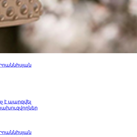
 Իոաննիսյան
նչ է պարզվել
ետախուզվողներ
 Իոաննիսյան