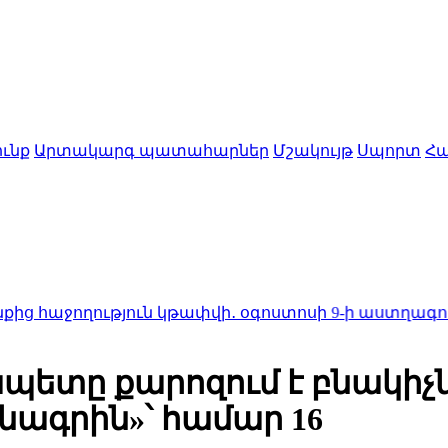
ւնք
Արտակարգ պատահարներ
Մշակույթ
Սպորտ
Հա
ւթյուն կթափվի․ օգոստոսի 9-ի աստղագուշակ
23:11
Ին
պետը քարոզում է բնակիչն
ագրին»՝ համար 16