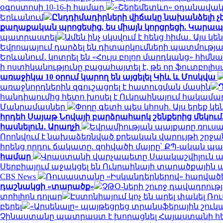
օգոստոսի 10-16-ի համար
«Շերեմետևո» օդանավակայ
Երևանում
Ընդդիմադիրների վիճակը նախանձելի չէ
քաղաքական պրոցեսից, ես միայն կորցրեցի. Կարա
պատրաստել
Ամեն ինչ սկսվում է հենց հիմա․ Այս 
Եվրոպայում դարձել են դիտարկումների պատմությ
Երևանում․ կոտրել են «Հույս բոլոր մարդկանց» հիմ
ի ոստիկանությունը բացահայտել է, թե որ ֆուտբոլ
առաջիկա 10 օրում կարող են այցելել Կիև և Մոսկվա
առաջնորդներին զգուշացրել է հատուցման մասին
հանդիպումից հետո խոսել է Ուկրաինայում հակամ
Մանրամասներ
Փողը գետի պես կհոսի. Այս երեք
հրդեհ Սայաթ Նովայի բարձրահարկ շենքերից մեկում
հասնելուն․ Արաղչի
Եվրամիության պայքարը ռուսա
Որոնվում է նախաձեռնված քրեական վարույթի շրջ
իրենց որդու ճակատը. զոհվածի մայրը՝ ՔՊ-ական 
համար
Վրաստանի վարչապետը Սաակաշվիլուն ան
Սերբիայում աջակցել են Ուկրաինայի տարածքային
CBS News
Ռուսաստանը «Իսկանդերներով» հարվածել 
դաշնակցի «տարածք»
ՉԹՕ-ների շուրջ դավադրությ
տրիլիոն դոլար
Էստոնիայում կոչ են արել փակել 
բերել
«Արսենալը» պայթեցրեց տրանսֆերային շուկան․
Չինաստանը պատրաստ է խորացնել Հայաստանի հետ