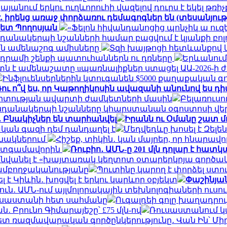
անում երկու ուղևորուհի վազելով դուրս է եկել թռ
. իրենց առաջ փորձառու դեմագոգներ են (տեսանյութ
պետ Պողոսյան
«Ֆելոն հիվանդանոցից պոնչիկ ա ուզե
կենդանակերպի նշանների համար բացվում է կյանքի բոլ
ան ամենաշոգ ամիսները
Տզի խայթոցի հետևանքով կի
նադրամի շենքի պատուհաններն ու դռները
Երևանում 
իստն է ամենաշատը uպառնալիքներ ստացել ԱԱ-2026-
Ինֆլուենսերներին կտուգանեն $5000 քաղաքական 
Դու ո՞վ ես, որ Կաթողիկոսին ավազանի անունով ես դի
արտության ավարտի ժամկետների մասին
Բելառուսո
 կենդանակերպի նշանները կհարստանան օգոստոսի վե
. Բնակիչներ են տարհանվել
Իրանն ու Օմանը շատ մո
կան գազի դեմ դանդաղել է
Մեդվեդևը խոսել է Զելե
անակներում
Հիշեք, տիկին․ կան մայրեր, որ հնարավոր
պատգամավորին
Ռուբիո․ ԱՄՆ-ը 201 մլն դոլար է հա
վանել է «խայտառակ կեղտոտ օտարերկրյա գործակա
 ամբողջականությանը
Պուտինը կարող է փորձել ստո
է Կիևին․ խոցվել է երկու կարևոր օբյեկտ
Փաշինյան
ուն․ ԱՄՆ-ում այլմոլորակային տեխնոլոգիաների ուս
Ռուսաստանի հետ սահմանը
Ուգալդեի գոլը խաղադրույ
 Բրունո Գիմարայեշը՝ £75 մլն-ով
Ռուսաստանում կ
 ռազմավարական գործընկերությունը․ Վան Ին՝ Մի