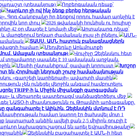
իչքադաշտ (տեսանյութ)
Ողբերգական դեպք՝
)
Կարևոր չի ով ինչ ձեռք բերեց հերթական
լ». Գոռ Հակոբյանը իր ձեռքով որդու համար պոնչիկ է
որովին նոր փուլ
2026 թվականի հունիսն ու հուլիսը
նը 42 օր մնացել է կոմայի մեջ
Արտակարգ դեպք՝
և մարզերում երկար ժամանակ լույս չի լինելու
ԱՄՆ-
ի ժամանակ
ՏԱՍՍ․ ԱՄՆ հատուկ բանագնացներն
գովազդի համար
Մեդվեդևը Արևմուտքի
մում․ Ամալյան (տեսանյութ)
Վուչիչը Զելենսկու հետ
ւմ տղամարդը սպանել է 10 ամսական աղջկան.
րջին
Մեսիի ընտանիքում՝ ցավալի կորուստ
Խոշոր
տ են Հորմուզի նեղուցի շուրջ համաձայնության
նսկու «գարշելի կարիերայի» ավարտի մասին
ություն չեն ունեցել վերջին անգամ համբուրելու
տկացրել TRIPP-ի և Միջին միջանցքի զարգացման
լ» և մեղադրել պատերազմ սանձազերծելու մեջ
ւգել ՆԱՏՕ-ի միասնությունն ու Թրամփի արձագանքը.
ը զանգահարել է Ալիևին. Զելենսկին մտնում է ՌԴ
ումնասիրության համար կարող էր ծախսվել մոտ 1
ք կատարած անձին ավելի քան 2,5 միլիոն ռուբլի է
արևոր նախազգուշացում են արել Եվրամիությանը
րզոյանին
Զելենսկին բացահայտել է ԱՄՆ-ի հետ