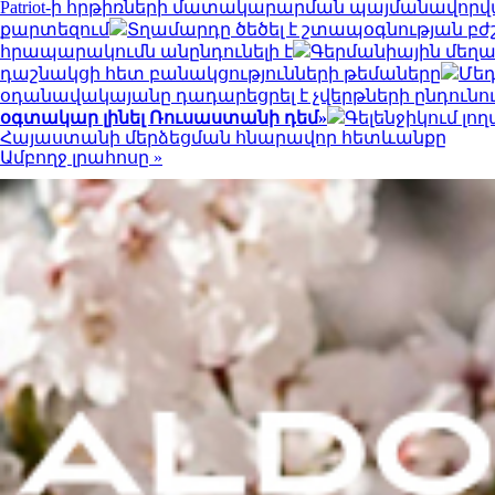
Patriot-ի հրթիռների մատակարարման պայմանավորվ
քարտեզում
Տղամարդը ծեծել է շտապօգնության բժ
հրապարակումն անընդունելի է
Գերմանիային մեղա
դաշնակցի հետ բանակցությունների թեմաները
Մեդ
օդանավակայանը դադարեցրել է չվերթների ընդուն
օգտակար լինել Ռուսաստանի դեմ»
Գելենջիկում լ
Հայաստանի մերձեցման հնարավոր հետևանքը
Ամբողջ լրահոսը »