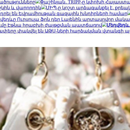
ածությունները
Փաշինյան․ TRIPP-ը կփոխի Հայաստ
շկին և վարորդին
ՄԻՊ-ը կոշտ արձագանքել է․ քրե
դրել են Եվրամիության գազային խնդիրների համար
վեդևը Ուրսուլա ֆոն դեր Լայենին արտասովոր մական
ումը Էթնա հրաբխի ժայթքման պատճառով
Մեդվեդև․
ողափերը փակվել են ԱԹՍ-ների հարձակման վտանգի