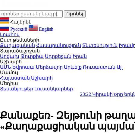
Հայերեն
Русский
English
Լրահոս
Ըստ թեմաների
Քաղաքական
Հասարակություն
Տնտեսություն
Իրավո
Տարածաշրջան
Արցախ
Թուրքիա
Ադրբեջան
Իրան
Աշխարհ
ԱՄՆ
Եվրոպա
Մերձավոր Արևելք
Ռուսաստան
Այլ
Մամուլ
Հայաստան
Աշխարհ
Մեդիա
Տեսանյութեր
Լուսանկարներ
23:22
Կիրակի օրը երկնքից հաջողո
Քանաքեռ- Զեյթունի թաղա
«Քաղաքացիական պայման