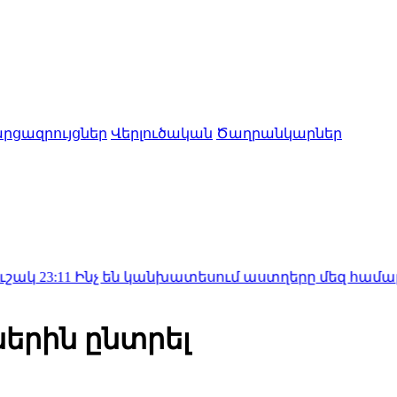
րցազրույցներ
Վերլուծական
Ծաղրանկարներ
չ են կանխատեսում աստղերը մեզ համար. աստղագու
երին ընտրել