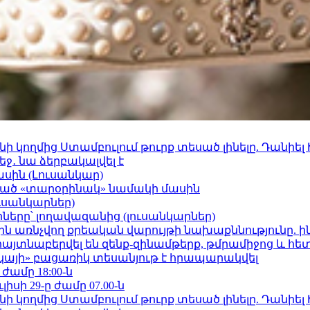
 կողմից Ստամբուլում թուրք տեսած լինելը. Դանիել
ջ․ նա ձերբակալվել է
ասին (Լուսանկար)
ացած «տարօրինակ» նամակի մասին
ւսանկարներ)
երը՝ լողավազանից (լուսանկարներ)
ո»-ին առնչվող քրեական վարույթի նախաքննությունը. ի
 հայտնաբերվել են զենք-զինամթերք, թմրամիջոց և հ
րկայի» բացառիկ տեսանյութ է հրապարակվել
 ժամը 18:00-ն
ւլիսի 29-ը ժամը 07.00-ն
 կողմից Ստամբուլում թուրք տեսած լինելը. Դանիել