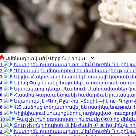
Ամենադիտված
1
Խստորեն դատապարտում եմ Ռուբեն Ռուբինյանի
2
Դերասանին մեղադրում են մանկապղծության մե
3
Սիլվա Հակոբյանը հայտնել է ցավալի կորստի մ
4
Նիկոլ Փաշինյանը հայտնել է առավոտյան ստ
5
Արտակարգ դեպք Սևանում. Մանրամասներ (լո
6
Հասմիկ Կարապետյանի համարձակ լուսանկարն
7
Ավարտվել է «Գող Բջե»-ին, «Տեցիկ»-ին ու «Գոջ
8
425 անձինք տեղափոխվել են ոստիկանություն․
9
Կիլիկիայում կրակոցներով ուղեկցված «ռազբո
10
Գազ չի լինի օգոստոսի 4-ին ժամը 09:00-ից մինչև
1
Ջուր չի լինի հուլիսի 28-ին ժամը 07.00-ից մինչև հո
2
Խստորեն դատապարտում եմ Ռուբեն Ռուբինյանի