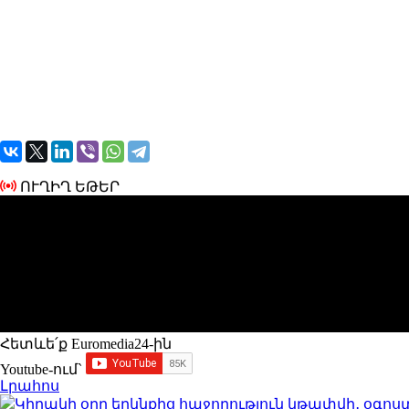
ՈՒՂԻՂ ԵԹԵՐ
Հետևե՛ք Euromedia24-ին
Youtube-ում`
Լրահոս
Կիրակի օրը երկնքից հաջողություն կթափվի․ օգո