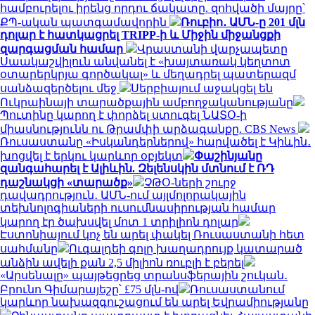
համբուրելու իրենց որդու ճակատը. զոհվածի մայրը՝
ՔՊ-ական պատգամավորին
Ռուբիո․ ԱՄՆ-ը 201 մլն
դոլար է հատկացրել TRIPP-ի և Միջին միջանցքի
զարգացման համար
Վրաստանի վարչապետը
Սաակաշվիլուն անվանել է «խայտառակ կեղտոտ
օտարերկրյա գործակալ» և մեղադրել պատերազմ
սանձազերծելու մեջ
Սերբիայում աջակցել են
Ուկրաինայի տարածքային ամբողջականությանը
Պուտինը կարող է փորձել ստուգել ՆԱՏՕ-ի
միասնությունն ու Թրամփի արձագանքը. CBS News
Ռուսաստանը «Իսկանդերներով» հարվածել է Կիևին․
խոցվել է երկու կարևոր օբյեկտ
Փաշինյանը
զանգահարել է Ալիևին. Զելենսկին մտնում է ՌԴ
դաշնակցի «տարածք»
ՉԹՕ-ների շուրջ
դավադրություն․ ԱՄՆ-ում այլմոլորակային
տեխնոլոգիաների ուսումնասիրության համար
կարող էր ծախսվել մոտ 1 տրիլիոն դոլար
Էստոնիայում կոչ են արել փակել Ռուսաստանի հետ
սահմանը
Ուգալդեի գոլը խաղադրույք կատարած
անձին ավելի քան 2,5 միլիոն ռուբլի է բերել
«Արսենալը» պայթեցրեց տրանսֆերային շուկան․
Բրունո Գիմարայեշը՝ £75 մլն-ով
Ռուսաստանում
կարևոր նախազգուշացում են արել Եվրամիությանը