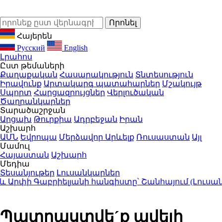
Հայերեն
Русский
English
Լրահոս
Ըստ թեմաների
Քաղաքական
Հասարակություն
Տնտեսություն
Իրավունք
Արտակարգ պատահարներ
Մշակույթ
Սպորտ
Հարցազրույցներ
Վերլուծական
Ծաղրանկարներ
Տարածաշրջան
Արցախ
Թուրքիա
Ադրբեջան
Իրան
Աշխարհ
ԱՄՆ
Եվրոպա
Մերձավոր Արևելք
Ռուսաստան
Այլ
Մամուլ
Հայաստան
Աշխարհ
Մեդիա
Տեսանյութեր
Լուսանկարներ
րփի Գաբրիելյանի հանգիստը՝ Շանհայում (Լուսանկա
Պատրաստվե´ք ավելի