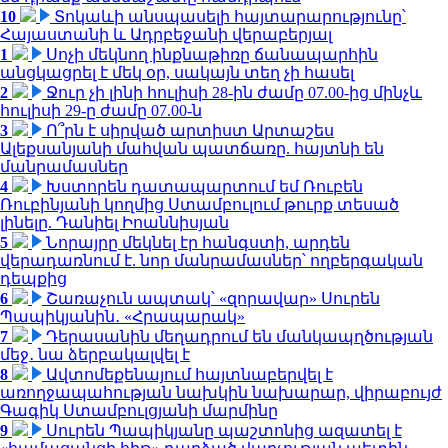
10
Տոկաևի անսպասելի հայտարարությունը՝
Հայաստանի և Ադրբեջանի վերաբերյալ
1
Սոչի մեկնող ինքնաթիռը ճանապարհին
անցկացրել է մեկ օր, սակայն տեղ չի հասել
2
Ջուր չի լինի հուլիսի 28-ին ժամը 07.00-ից մինչև
հուլիսի 29-ը ժամը 07.00-ն
3
Ո՞րն է սիրված արտիստ Արտաշես
Ալեքսանյանի մահվան պատճառը. հայտնի են
մանրամասներ
4
Խստորեն դատապարտում եմ Ռուբեն
Ռուբինյանի կողմից Ստամբուլում թուրք տեսած
լինելը. Դանիել Իոաննիսյան
5
Նորայրը մեկնել էր հանգստի, արդեն
վերադառնում է. նոր մանրամասներ՝ ողբերգական
դեպքից
6
Շառաչուն ապտակ՝ «զորավար» Սուրեն
Պապիկյանին․ «Հրապարակ»
7
Դերասանին մեղադրում են մանկապղծության
մեջ․ նա ձերբակալվել է
8
Ավտոմեքենայում հայտնաբերվել է
առողջապահության նախկին նախարար, վիրաբույժ
Գագիկ Ստամբուլցյանի մարմինը
9
Սուրեն Պապիկյանը պաշտոնից ազատել է