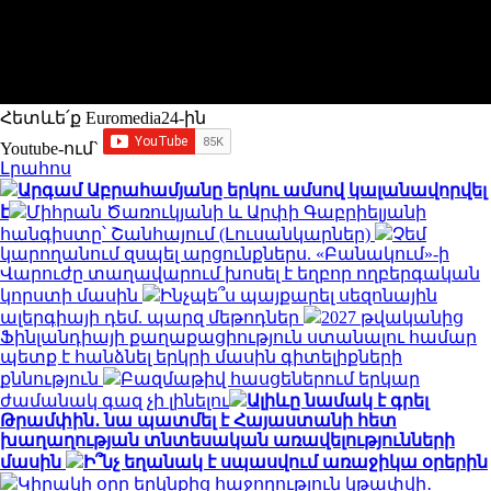
Հետևե՛ք Euromedia24-ին
Youtube-ում`
Լրահոս
Արգամ Աբրահամյանը երկու ամսով կալանավորվել
է
Միհրան Ծառուկյանի և Արփի Գաբրիելյանի
հանգիստը՝ Շանհայում (Լուսանկարներ)
Չեմ
կարողանում զսպել արցունքներս. «Բանակում»-ի
Վարուժը տաղավարում խոսել է եղբոր ողբերգական
կորստի մասին
Ինչպե՞ս պայքարել սեզոնային
ալերգիայի դեմ. պարզ մեթոդներ
2027 թվականից
Ֆինլանդիայի քաղաքացիություն ստանալու համար
պետք է հանձնել երկրի մասին գիտելիքների
քննություն
Բազմաթիվ հասցեներում երկար
ժամանակ գազ չի լինելու
Ալիևը նամակ է գրել
Թրամփին․ նա պատմել է Հայաստանի հետ
խաղաղության տնտեսական առավելությունների
մասին
Ի՞նչ եղանակ է սպասվում առաջիկա օրերին
Կիրակի օրը երկնքից հաջողություն կթափվի․