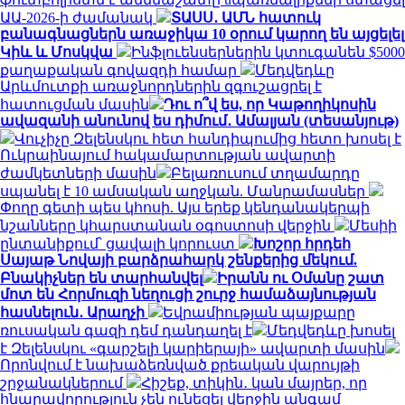
ԱԱ-2026-ի ժամանակ
ՏԱՍՍ․ ԱՄՆ հատուկ
բանագնացներն առաջիկա 10 օրում կարող են այցելել
Կիև և Մոսկվա
Ինֆլուենսերներին կտուգանեն $5000
քաղաքական գովազդի համար
Մեդվեդևը
Արևմուտքի առաջնորդներին զգուշացրել է
հատուցման մասին
Դու ո՞վ ես, որ Կաթողիկոսին
ավազանի անունով ես դիմում․ Ամալյան (տեսանյութ)
Վուչիչը Զելենսկու հետ հանդիպումից հետո խոսել է
Ուկրաինայում հակամարտության ավարտի
ժամկետների մասին
Բելառուսում տղամարդը
սպանել է 10 ամսական աղջկան. Մանրամասներ
Փողը գետի պես կհոսի. Այս երեք կենդանակերպի
նշանները կհարստանան օգոստոսի վերջին
Մեսիի
ընտանիքում՝ ցավալի կորուստ
Խոշոր հրդեհ
Սայաթ Նովայի բարձրահարկ շենքերից մեկում.
Բնակիչներ են տարհանվել
Իրանն ու Օմանը շատ
մոտ են Հորմուզի նեղուցի շուրջ համաձայնության
հասնելուն․ Արաղչի
Եվրամիության պայքարը
ռուսական գազի դեմ դանդաղել է
Մեդվեդևը խոսել
է Զելենսկու «գարշելի կարիերայի» ավարտի մասին
Որոնվում է նախաձեռնված քրեական վարույթի
շրջանակներում
Հիշեք, տիկին․ կան մայրեր, որ
հնարավորություն չեն ունեցել վերջին անգամ