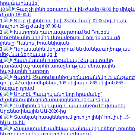
հրապարակվել
10
Գազ չի լինի օգոստոսի 4-ին ժամը 09:00-ից մինչև
ժամը 18:00-ն
1
Ջուր չի լինի հուլիսի 28-ին ժամը 07.00-ից մինչև
հուլիսի 29-ը ժամը 07.00-ն
2
Խստորեն դատապարտում եմ Ռուբեն
Ռուբինյանի կողմից Ստամբուլում թուրք տեսած
լինելը. Դանիել Իոաննիսյան
3
Դերասանին մեղադրում են մանկապղծության
մեջ․ նա ձերբակալվել է
4
Պատմական հաղթանակ․ Հայաստանը
դարձավ աշխարհի առաջնության մեդալային
հաշվարկի հաղթող
5
Գագիկ Ծառուկյանից կբռնագանձվի 75 անշարժ
գույք, 42 ավտոմեքենա, 105 միլիարդ 865 միլիոն 865
հազար դրամ
6
Սուրեն Պապիկյանի նոր հրամանը՝
ժամկետային զինծառայողների վերաբերյալ
7
10 միլիոն երկրպագու պահանջում է վտարել
Արգենտինային ԱԱ-2026-ից
8
Տասնյակ հասցեներում ջուր չի լինի՝ հուլիսի 15-
ին և 16-ին
9
Հայաստանի ամենավտանգավոր օձերը. որտեղ
են դրանք ամենաշատը հանդիպում