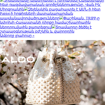
Չինաստանը պատրաստ է խորացնել Հայաստանի
հետ ռազմավարական գործընկերությունը․ Վան Ին՝
Միրզոյանին
Զելենսկին բացահայտել է ԱՄՆ-ի հետ
Patriot-ի հրթիռների մատակարարման
պայմանավորվածությունները
Փաշինյան․ TRIPP-ը
կփոխի Հայաստանի դիրքը համաշխարհային
ներդրումային քարտեզում
Տղամարդը ծեծել է
շտապօգնության բժշկին և վարորդին
Ամբողջ լրահոսը »